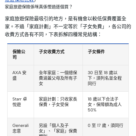
家庭旅遊保險係咪真係慳過逐個買？
家庭旅遊保險最吸引的地方，是有機會以較低保費覆蓋全
家。不過「家庭計劃」不一定等於「子女免費」，各公司的
收費方式各有不同，下表拆解四種常見結構：
保險公
子女收費方式
子女條件
司
AXA 安
全年家庭：一個總保
30 日至 18 歲以
盛
費涵蓋父母及所有子
下，須列名並全程
女
同行
Starr 卓
家庭計劃：只收家長
18 歲以下合法子
悅遊
保費，子女受保
女，保障額為成人
50%
Generali
另設「個人及子
0 至 17 歲，須同行
忠意
女」、「家庭」保費