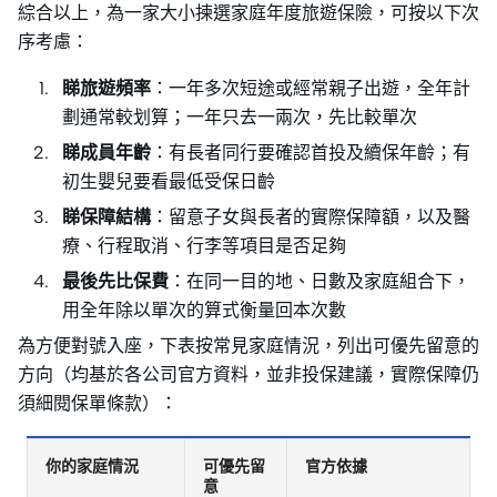
綜合以上，為一家大小揀選家庭年度旅遊保險，可按以下次
序考慮：
睇旅遊頻率
：一年多次短途或經常親子出遊，全年計
劃通常較划算；一年只去一兩次，先比較單次
睇成員年齡
：有長者同行要確認首投及續保年齡；有
初生嬰兒要看最低受保日齡
睇保障結構
：留意子女與長者的實際保障額，以及醫
療、行程取消、行李等項目是否足夠
最後先比保費
：在同一目的地、日數及家庭組合下，
用全年除以單次的算式衡量回本次數
為方便對號入座，下表按常見家庭情況，列出可優先留意的
方向（均基於各公司官方資料，並非投保建議，實際保障仍
須細閱保單條款）：
你的家庭情況
可優先留
官方依據
意