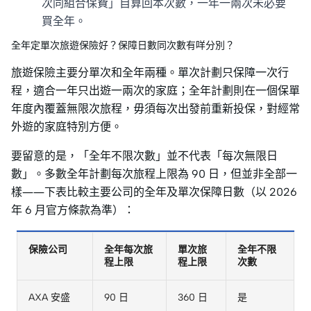
次同組合保費」自算回本次數，一年一兩次未必要
買全年。
全年定單次旅遊保險好？保障日數同次數有咩分別？
旅遊保險主要分單次和全年兩種。單次計劃只保障一次行
程，適合一年只出遊一兩次的家庭；全年計劃則在一個保單
年度內覆蓋無限次旅程，毋須每次出發前重新投保，對經常
外遊的家庭特別方便。
要留意的是，「全年不限次數」並不代表「每次無限日
數」。多數全年計劃每次旅程上限為 90 日，但並非全部一
樣——下表比較主要公司的全年及單次保障日數（以 2026
年 6 月官方條款為準）：
保險公司
全年每次旅
單次旅
全年不限
程上限
程上限
次數
AXA 安盛
90 日
360 日
是