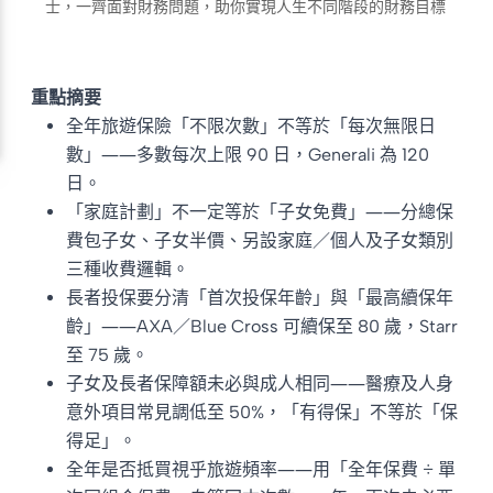
士，一齊面對財務問題，助你實現人生不同階段的財務目標
重點摘要
全年旅遊保險「不限次數」不等於「每次無限日
數」——多數每次上限 90 日，Generali 為 120
日。
「家庭計劃」不一定等於「子女免費」——分總保
費包子女、子女半價、另設家庭／個人及子女類別
三種收費邏輯。
長者投保要分清「首次投保年齡」與「最高續保年
齡」——AXA／Blue Cross 可續保至 80 歲，Starr
至 75 歲。
子女及長者保障額未必與成人相同——醫療及人身
意外項目常見調低至 50%，「有得保」不等於「保
得足」。
全年是否抵買視乎旅遊頻率——用「全年保費 ÷ 單