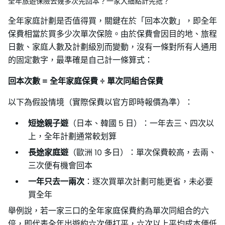
全年旅遊保險去幾多次先回本？一家大細點計先抵？
全年家庭計劃是否值得買，關鍵在於「回本次數」，即全年
保費相當於買多少次單次保險。由於保費會因目的地、旅程
日數、家庭人數及計劃級別而變動，沒有一條對所有人通用
的固定數字，最準確是自己計一條算式：
回本次數 = 全年家庭保費 ÷ 單次同組合保費
以下為假設情境（實際保費以官方即時報價為準）：
短途親子遊
（日本、韓國 5 日）：一年去三、四次以
上，全年計劃通常較划算
長途家庭遊
（歐洲 10 多日）：單次保費較高，去兩、
三次便有機會回本
一年只去一兩次
：逐次買單次計劃可能更省，未必要
買全年
舉例說，若一家三口的全年家庭保費約為單次同組合的六
倍，即代表全年出遊約六次便打平，六次以上平均成本便低