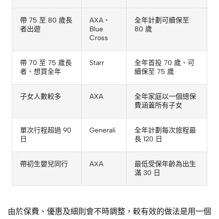
帶 75 至 80 歲長
AXA、
全年計劃可續保至
者出遊
Blue
80 歲
Cross
帶 70 至 75 歲長
Starr
全年首投 70 歲、可
者、想買全年
續保至 75 歲
子女人數較多
AXA
全年家庭以一個總保
費涵蓋所有子女
單次行程超過 90
Generali
全年計劃每次旅程最
日
長 120 日
帶初生嬰兒同行
AXA
最低受保年齡為出生
滿 30 日
由於保費、優惠及細則會不時調整，較有效的做法是用一個