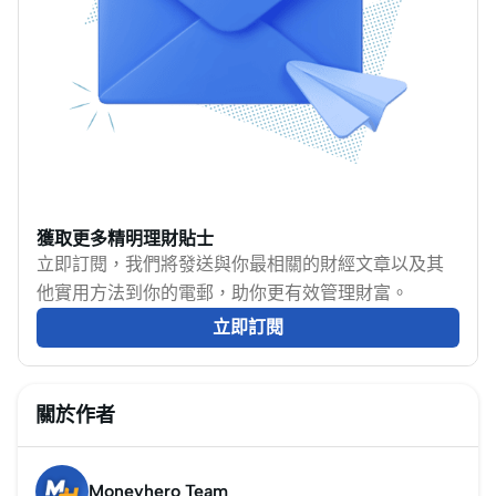
遊保險時，不宜只看
啱保險、出事後懂得索
啦。輕鬆出遊，無難
「是否買得到」，還要
償，助你選購合適的旅
度。
比較長者實際可獲的保
遊保險，玩得更放心！
障額及不保事項。
獲取更多精明理財貼士
立即訂閱，我們將發送與你最相關的財經文章以及其
他實用方法到你的電郵，助你更有效管理財富。
立即訂閱
關於作者
Moneyhero Team