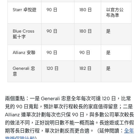
Starr 卓悅遊
90 日
180 日
以官方公
布為準
Blue Cross
90 日
180 日
是
藍十字
Allianz 安聯
90 日
90 日
是
Generali 忠
120 日
182 日
是
意
兩個重點：一是 Generali 忠意全年每次可達 120 日，比常
見的 90 日寬鬆，預計單次行程較長的家庭值得留意；二是
Allianz 連單次計劃每次也只保 90 日，與多數公司單次較長
的做法不同，正好說明日數不能一概而論。長途遊或工作假
期等長日數行程，單次計劃反而更合適。（延伸閱讀：
全年
旅遊保險比較
）