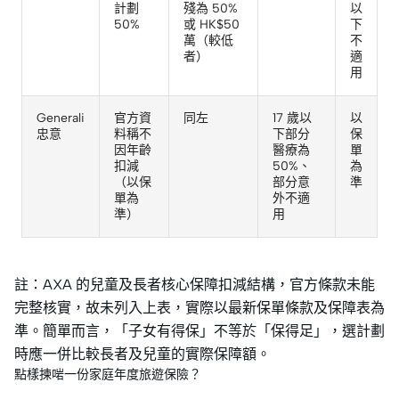
計劃
殘為 50%
以
50%
或 HK$50
下
萬（較低
不
者）
適
用
Generali
官方資
同左
17 歲以
以
忠意
料稱不
下部分
保
因年齡
醫療為
單
扣減
50%、
為
（以保
部分意
準
單為
外不適
準）
用
註：AXA 的兒童及長者核心保障扣減結構，官方條款未能
完整核實，故未列入上表，實際以最新保單條款及保障表為
準。簡單而言，「子女有得保」不等於「保得足」，選計劃
時應一併比較長者及兒童的實際保障額。
點樣揀啱一份家庭年度旅遊保險？