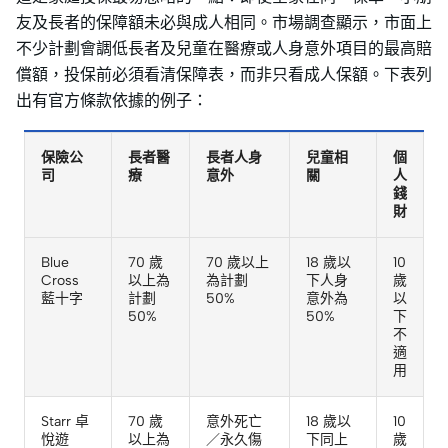
友及長者的保障額未必與成人相同。市場調查顯示，市面上
不少計劃會調低長者及兒童在醫療或人身意外項目的最高賠
償額，投保前必須看清保障表，而非只看成人保額。下表列
出有官方條款依據的例子：
保險公
長者醫
長者人身
兒童相
個
司
療
意外
關
人
錢
財
Blue
70 歲
70 歲以上
18 歲以
10
Cross
以上為
為計劃
下人身
歲
藍十字
計劃
50%
意外為
以
50%
50%
下
不
適
用
Starr 卓
70 歲
意外死亡
18 歲以
10
悅遊
以上為
／永久傷
下同上
歲