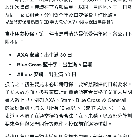
於逐次購買。建議在官方報價頁，以同一目的地、同一日數
及同一家庭組合，分別查全年及單次保費再作比較。
兒童旅遊保險點買？BB 幾大先受保？小朋友保障睇邊啲？
為小朋友投保，第一件事是看清楚最低受保年齡，各公司下
限不同：
AXA 安盛
：出生滿 30 日
Blue Cross 藍十字
：出生滿 6 星期
Allianz 安聯
：出生滿 60 日
換言之，初生嬰兒未必即時可保，要留意起保的日齡要求。
子女人數方面，多數家庭計劃覆蓋所有合資格子女而未見明
確人數上限，例如 AXA、Starr、Blue Cross 及 Generali
的家庭類別，均以「所有 18 歲以下（或 17 歲以下）子女」
表述。不過子女通常須符合合法子女、未婚，以及部分計劃
要求全程與父母同行等條件，投保前宜逐項核對。
若小朋友需要單獨出遊例如參加遊學團，部分公司容許家長