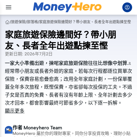
/
旅遊保險
/
部落格
/
家庭旅遊保險邊間好？帶小朋友、長者全年出遊點揀至慳
家庭旅遊保險邊間好？帶小朋
友、長者全年出遊點揀至慳
更新日期
:
2026年7月2日
一家大小準備出遊，揀啱家庭旅遊保險往往比想像中划算。
一家大小準備出遊，揀啱家庭旅遊保險往往比想像中划算。
經常帶小朋友或長者外遊的家庭，若每次行程都逐位買單次
經常帶小朋友或長者外遊的家庭，若每次行程都逐位買單次
保險，保費容易愈疊愈高；改用全年家庭計劃，一份保單覆
保險，保費容易愈疊愈高；改用全年家庭計劃，一份保單覆
蓋全年多次旅程，既慳保費，亦省卻每次投保的工夫。不過
蓋全年多次旅程，既慳保費，亦省卻每次投保的工夫。不過
子女是否真的免費、長者有沒有年齡上限、全年計劃去多少
子女是否真的免費、長者有沒有年齡上限、全年計劃去多少
次才回本，都會影響最終可節省多少，以下逐一拆解。
次才回本，都會影響最終可節省多少，以下逐一拆解。
顯示更多
作者
Moneyhero Team
MoneyHero 屬於你的理財專家，同你分享投資攻略、理財小貼