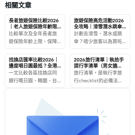
相關文章
長者旅遊保險比較2026
旅遊保險高危活動2026
｜老人旅遊保險年齡限
全攻略｜滑雪潛水跳傘
制及投保須知
受保條件及索償重點
比較單次及全年長者旅
計劃去滑雪、潛水或跳
遊保險年齡上限、保障
傘？唔少旅客以為買咗
額調整、醫療保障與投
旅遊保險就萬事大吉，
保重點。長者旅遊保險
但根據保險業監管局的
找換店匯率比較2026｜
2026旅行清單｜執拾手
的投保資格及保障額可
消費者指引，旅遊保險
邊度唱日圓最抵？全港
提行李清單（男女適
找換店＋銀行兌換攻略
用）
以相差很大。同一間保
一文比較各區找換店同
未必會保障高風險活動
旅行清單，是執行李旅
險公司的單次與全年計
銀行嘅日圓、韓圜、台
——跳傘、潛水、坐熱
行checklist的必備法
劃，年齡上限也可能不
幣、泰銖匯率，教你唱
氣球等活動，都要係出
寶。無論你飛長短途，
同；即使計劃接受80歲
錢格價、避黑店、即時
發前確認是否在保障範
最怕「未出發，先爆
以上人士投保，人身意
查匯，幫你揀啱兌換方
圍內。MoneyHero 為大
喼」，一時又怕執漏物
外、醫療費用或業餘運
式。
家分析各大旅遊保險有
品，所以有張執行李手
動保障仍可能按年齡調
關高危活動的保障條
提行李清單，逐項對照
整。因此，選擇老人旅
款，教你睇清條款、揀
放入行李就不怕遺漏