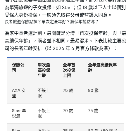
為單獨旅遊的子女投保，如 Starr；但 18 歲以下人士以個別
受保人身份投保，一般須先取得父母或監護人同意。
長者旅遊保險點揀？單次定全年好？續保年齡點睇？
為家中長者選計劃，最關鍵是分清「首次投保年齡」與「最
高續保年齡」，兩者並不相同，最易混淆。下表比較主要公
司的長者年齡安排（以 2026 年 6 月官方條款為準）：
保險公
單次最
全年首
全年最高續保年
司
高投保
次投保
齡
年齡
上限
AXA 安
不設上
75 歲
80 歲
盛
限
Starr 卓
不設上
70 歲
75 歲
悅遊
限
Blue
不設上
75 歲
80 歲（80 歲以