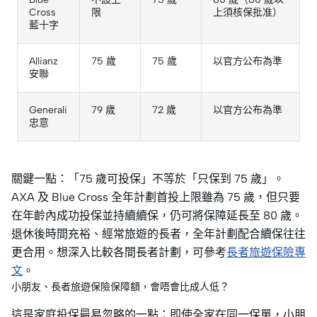
Cross
限
上須核保批准）
藍十字
Allianz
75 歲
75 歲
以官方公布為準
安聯
Generali
79 歲
72 歲
以官方公布為準
忠意
關鍵一點：「75 歲可投保」不等於「只保到 75 歲」。
AXA 及 Blue Cross 全年計劃首投上限雖為 75 歲，但只要
在年齡內成功投保並持續續保，仍可將保障延長至 80 歲。
退休後時間充裕、經常旅遊的長者，全年計劃配合續保往往
更合用。想深入比較各間長者計劃，可參考
長者旅遊保險專
文
。
小朋友、長者旅遊保險保障額，會唔會比成人低？
這是家庭投保最易忽略的一點：即使全家在同一保單，小朋