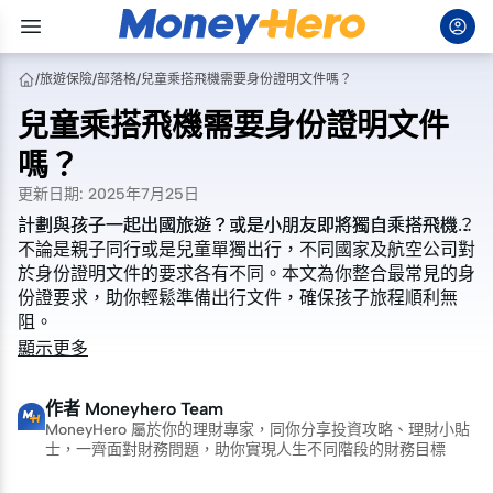
/
旅遊保險
/
部落格
/
兒童乘搭飛機需要身份證明文件嗎？
兒童乘搭飛機需要身份證明文件
嗎？
更新日期
:
2025年7月25日
計劃與孩子一起出國旅遊？或是小朋友即將獨自乘搭飛機？
計劃與孩子一起出國旅遊？或是小朋友即將獨自乘搭飛機？
不論是親子同行或是兒童單獨出行，不同國家及航空公司對
不論是親子同行或是兒童單獨出行，不同國家及航空公司對
於身份證明文件的要求各有不同。本文為你整合最常見的身
於身份證明文件的要求各有不同。本文為你整合最常見的身
份證要求，助你輕鬆準備出行文件，確保孩子旅程順利無
份證要求，助你輕鬆準備出行文件，確保孩子旅程順利無
阻。
阻。
顯示更多
作者
Moneyhero Team
MoneyHero 屬於你的理財專家，同你分享投資攻略、理財小貼
士，一齊面對財務問題，助你實現人生不同階段的財務目標