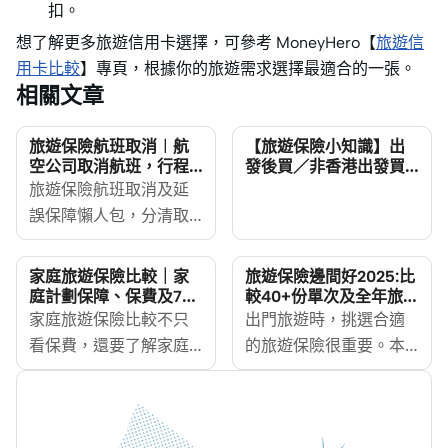
扣。
想了解更多旅遊信用卡選擇，可參考 MoneyHero【
旅遊信
用卡比較
】專頁，根據你的旅遊需求選擇最適合的一張。
相關文章
旅遊保險航班取消︱航
【旅遊保險小知識】出
空公司取消航班，行程
發後買／非香港出發買
受阻／延誤旅保賠嗎？
旅遊保險包唔包？
旅遊保險航班取消及延
誤保障懶人包，分清取
消行程、旅程中斷、受
保原因、不保事項及索
家庭旅遊保險比較｜家
旅遊保險邊間好2025:比
償文件。航空公司取消
庭計劃保障、保費及7大
較40+份單次及全年旅遊
投保注意事項
保險價錢及受保範圍
航班或航班延誤，不代
家庭旅遊保險比較不只
出門旅遊時，挑選合適
表旅遊保險必然賠償。
看保費，還要了解家庭
的旅遊保險很重要。本
受保人應先向航空公司
計劃與個人旅保的分
文幫您比較了40多種單
查詢退款、改簽或替代
別、子女優惠、年齡及
次和全年旅遊保險。它
航班安排；如仍有不可
人數限制，以及海外醫
們的價格和保障範圍都