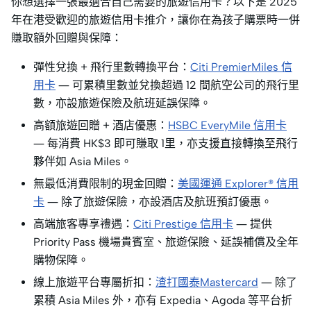
你想選擇一張最適合自己需要的旅遊信用卡？以下是 2025
年在港受歡迎的旅遊信用卡推介，讓你在為孩子購票時一併
賺取額外回贈與保障：
彈性兌換 + 飛行里數轉換平台：
Citi PremierMiles 信
用卡
— 可累積里數並兌換超過 12 間航空公司的飛行里
數，亦設旅遊保險及航班延誤保障。
高額旅遊回贈 + 酒店優惠：
HSBC EveryMile 信用卡
— 每消費 HK$3 即可賺取 1里，亦支援直接轉換至飛行
夥伴如 Asia Miles。
無最低消費限制的現金回贈：
美國運通 Explorer® 信用
卡
— 除了旅遊保險，亦設酒店及航班預訂優惠。
高端旅客專享禮遇：
Citi Prestige 信用卡
— 提供
Priority Pass 機場貴賓室、旅遊保險、延誤補償及全年
購物保障。
線上旅遊平台專屬折扣：
渣打國泰Mastercard
— 除了
累積 Asia Miles 外，亦有 Expedia、Agoda 等平台折