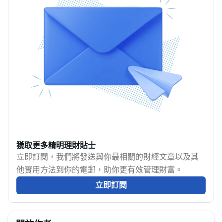
退回的機票、酒店、交
療、行程取消、航班延
有所不同。我們會為您
通或活動費用，再按保
誤和行李保障。本文整
找到最合適的選擇，無
單的受保原因、延誤時
理7大投保注意事項，助
論您是偶爾或經常旅
數及索償條件申請賠
你按家庭成員與旅程需
行。
償。保險公司一般只處
要選擇合適計劃。
理未能從航空公司、旅
行社或其他途徑取回的
合資格損失，不能就同
一筆開支重複獲得賠
償。
獲取更多精明理財貼士
立即訂閱，我們將發送與你最相關的財經文章以及其
他實用方法到你的電郵，助你更有效管理財富。
立即訂閱