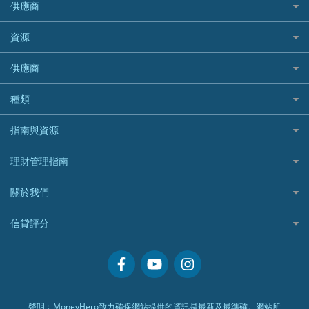
Allied World 世聯
富途證券
東亞銀行
供應商
越南旅遊保險及資訊
Allianz安聯汽車保險
PrimeCredit 安信信貸
酒店信用卡
年金資訊
Avo
IB盈透證券
SIM
澳洲旅遊保險及資訊
bolttech保障汽車保險
Promise 邦民日本財務
富途牛牛好唔好？
資源
樓宇火險
中國銀行
老虎證券
Airwallex信用卡
長者嘆世界
Zurich蘇黎世汽車保險
Rabbit Credit月兔信貸
Webull微牛證券好唔好？
Bolttech 保特
uSMART 盈立證券
股票戶口開戶
供應商
家庭親子遊
QBE昆士蘭汽車保險
Standard Chartered 渣打銀行
Longbridge長橋證券好唔好？
Blue Cross 藍十字
華盛証券
證券行邊間好？
全年周圍飛
平安汽車保險
UA 亞洲聯合財務
老虎證券好唔好？
銀行戶口比較
種類
中國平安
長橋證券
港股5隻高息ETF精選
手機邊份好
WeLab Bank
華盛証券好唔好？
尊尚銀行戶口
大新銀行
WeBull微牛證券
什麼是ETF？
定期存款
自駕遊比較
指南與資源
WeLend 貸款
漲樂全球通好唔好？
Citi Plus
Generali 忠意
漲樂全球通｜華泰國際
香港30大高息股排行
港元定存
相機有得保
X Wallet 貸款
IB盈透證券好唔好？
中信銀行inMotion
理財資訊
HSBC滙豐銀行
理財管理指南
OSL
黃金ETF懶人包
人民幣定存
專為孕婦設計的最佳旅遊保險
ZA Bank
盈立證券 uSMART 好唔好？
Airwallex銀行
識慳識賺
MSIG 三井住友
StashAway
最值得注意的比特幣ETF
美元定存
常用相關詞彙
最佳滑雪旅遊保險
關於我們
Stashaway好唔好？
債務管理
Prudential 保誠
Syfe
選股策略：五步調查攻略
英鎊定存
MoneyHero電子報
最適合BB的旅遊保險
Hashkey好唔好？
投資理財
服務承諾
QBE 昆士蘭
信貸評分
澳元定存
所有合作銀行或機構
Syfe好唔好？
置業安居
網上支援
Starr
信貸評分指南
人生保障
精選產品
Zurich 蘇黎世
精明旅遊
換領現金券流程
創業求職
常見問題
聲明﹕MoneyHero致力確保網站提供的資訊是最新及最準確。網站所