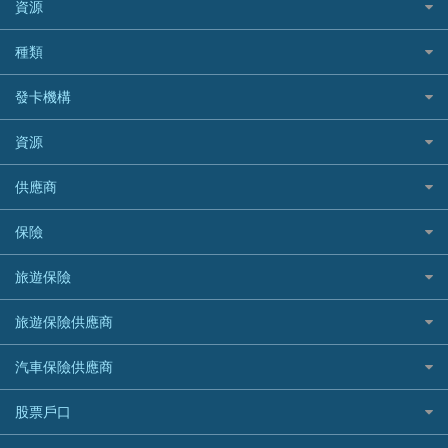
BEA 東亞銀行
資源
網上貸款
BOC 中國銀行
結餘轉戶(清卡數貸款)
如何申請個人貸款
種類
Cashing Pro 優尚信貸
銀行貸款
如何管理個人貸款
CCB(Asia) 中國建設銀行 (亞洲)
網購優惠
發卡機構
財務公司貸款
個人貸款有用資訊
Citibank 花旗銀行
精選外幣網購信用卡
免入息貸款
清卡數貸款教學
Citibank花旗銀行
資源
CNCBI 信銀國際
尊尚信用卡
免TU貸款
循環貸款教學
AE美國運通
CreFIT 維信
公司信用卡
Black Friday優惠
供應商
急借錢
個人化貸款產品推介 🔥全新
DBS星展銀行
DBS 星展銀行
電子錢包信用卡
淘寶付款方式
業主貸款
債務重組一覽
HSBC滙豐銀行
八達通自動增值信用卡
保險
DSB 大新銀行
日本遊信用卡攻略
一田購物優惠日
汽車貸款
供樓利息扣稅
Mox
Fubon 富邦銀行
韓國遊信用卡攻略
SOGO感謝祭
旅遊保險
緊急貸款比較
旅遊保險
最佳貸款app
信銀國際
HK Finance 香港信貸
台灣遊信用卡攻略
HKTVmall優惠碼
汽車保險
最佳小額貸款比較
大新銀行
日本旅遊保險及資訊
HSBC 滙豐銀行貸款
旅遊保險供應商
機場貴賓室信用卡
交稅優惠
家居保險
易批必批貸款
恒生銀行
泰國旅遊保險及資訊
K Cash 貸款
Visa信用卡
酒店優惠碼
家傭保險
AXA 安盛
24小時貸款
汽車保險供應商
Standard Chartered渣打銀行
台灣旅遊保險及資訊
Mox 銀行
萬事達卡
機票優惠碼
寵物保險
AIG 美亞
最佳循環貸款
安信EarnMORE
韓國旅遊保險及資訊
大新汽車保險
National Resources 中潤物業按揭
銀聯信用卡
股票戶口
定期人壽保險
Allianz 安聯
AEON
歐洲旅遊保險及資訊
中銀汽車保險
OCBC 華僑銀行
高獎賞信用卡推薦
危疾保險