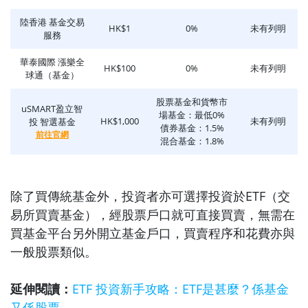
陸香港 基金交易
HK$1
0%
未有列明
服務
華泰國際 漲樂全
HK$100
0%
未有列明
球通（基金）
股票基金和貨幣市
uSMART盈立智
場基金：最低0%
HK$1,000
未有列明
投 智選基金
債券基金：1.5%
前往官網
混合基金：1.8%
除了買傳統基金外，投資者亦可選擇投資於ETF（交
易所買賣基金），經股票戶口就可直接買賣，無需在
買基金平台另外開立基金戶口，買賣程序和花費亦與
一般股票類似。
延伸閱讀：
ETF 投資新手攻略：ETF是甚麼？係基金
又係股票