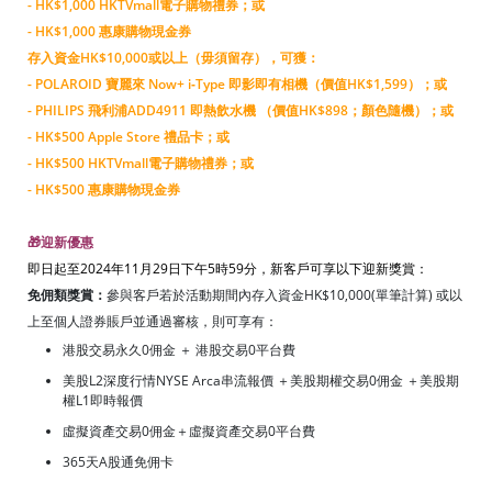
- HK$1,000 HKTVmall電子購物禮券；或
- HK$1,000 惠康購物現金券
存入資金HK$10,000或以上（毋須留存），可獲：
- POLAROID 寶麗來 Now+ i‑Type 即影即有相機（價值HK$1,599）；或
- PHILIPS 飛利浦ADD4911 即熱飲水機 （價值HK$898；顏色隨機）；或
- HK$500 Apple Store 禮品卡；或
- HK$500 HKTVmall電子購物禮券；或
- HK$500 惠康購物現金券
🎁迎新優惠
即日起至2024年11月29日下午5時59分，新客戶可享以下迎新獎賞：
免佣類獎賞：
參與客戶若於活動期間內存入資金HK$10,000(單筆計算) 或以
上至個人證券賬戶並通過審核，則可享有：
港股交易永久0佣金 ＋ 港股交易0平台費
美股L2深度行情NYSE Arca串流報價 ＋美股期權交易0佣金 ＋美股期
權L1即時報價
虛擬資產交易0佣金＋虛擬資產交易0平台費
365天A股通免佣卡