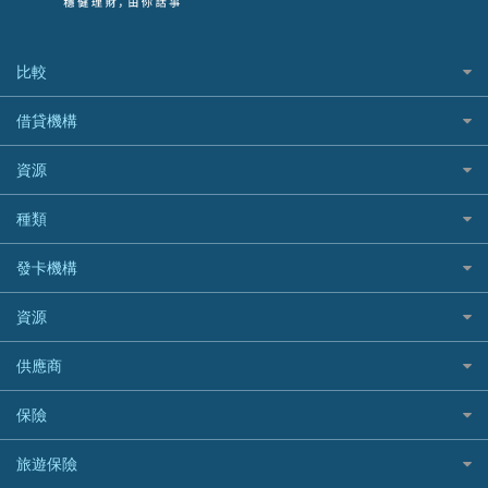
比較
私人貸款比較
借貸機構
稅季/稅務貸款
BEA 東亞銀行
資源
網上貸款
BOC 中國銀行
結餘轉戶(清卡數貸款)
如何申請個人貸款
種類
Cashing Pro 優尚信貸
銀行貸款
如何管理個人貸款
CCB(Asia) 中國建設銀行 (亞洲)
網購優惠
發卡機構
財務公司貸款
個人貸款有用資訊
Citibank 花旗銀行
精選外幣網購信用卡
免入息貸款
清卡數貸款教學
Citibank花旗銀行
資源
CNCBI 信銀國際
尊尚信用卡
免TU貸款
循環貸款教學
AE美國運通
CreFIT 維信
公司信用卡
Black Friday優惠
供應商
急借錢
個人化貸款產品推介 🔥全新
DBS星展銀行
DBS 星展銀行
電子錢包信用卡
淘寶付款方式
業主貸款
債務重組一覽
HSBC滙豐銀行
八達通自動增值信用卡
保險
DSB 大新銀行
日本遊信用卡攻略
一田購物優惠日
汽車貸款
供樓利息扣稅
Mox
Fubon 富邦銀行
韓國遊信用卡攻略
SOGO感謝祭
旅遊保險
緊急貸款比較
旅遊保險
最佳貸款app
信銀國際
HK Finance 香港信貸
台灣遊信用卡攻略
HKTVmall優惠碼