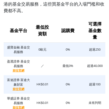
港的基金交易服務，這些買基金平台的入場門檻和收
費都不高。
可選擇
最低投
基金平台
認購費
基金數
資額
量
盛寶金融 基金交
0歐元
0%
超過250
易服務
盈透證券 基金交
／
最低0%
超過40,000
易服務
前往官網
富途證券 富途大
HK$0.01
0%
超過100
象財富
前往官網
華盛証券 基金交
HK$0.01
0%
未有列明
易服務
前往官網