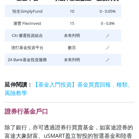
恒生SimplyFund
10
0 - 0.05%
滙豐 FlexInvest
15
0 - 0.8%
Citi 優選投資組合
未有列明
／
渣打基金投資平台
數百
／
ZA Bank基金投資服務
未有列明
／
延伸閱讀：
【基金入門投資】基金買賣回報﹑種類、
風險教學
證券行基金戶口
除了銀行，亦可透過證券行買賣基金，如富途證券的
富途大象財富、uSMART盈立智投的智選基金和陸香