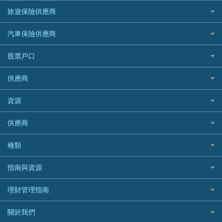
汽車保險
最佳小額貸款比較
大新銀行
日本旅遊保險及資訊
HSBC 滙豐銀行貸款
旅遊保險供應商
機場貴賓室信用卡
交稅優惠
家居保險
易批必批貸款
恒生銀行
泰國旅遊保險及資訊
K Cash 貸款
Visa信用卡
酒店優惠碼
家傭保險
AXA 安盛
24小時貸款
汽車保險供應商
Standard Chartered渣打銀行
台灣旅遊保險及資訊
Mox 銀行
萬事達卡
機票優惠碼
寵物保險
AIG 美亞
最佳循環貸款
安信EarnMORE
韓國旅遊保險及資訊
大新汽車保險
National Resources 中潤物業按揭
銀聯信用卡
股票戶口
定期人壽保險
Allianz 安聯
AEON
歐洲旅遊保險及資訊
中銀汽車保險
OCBC 華僑銀行
高獎賞信用卡推薦
危疾保險
Allied World 世聯
富途證券
東亞銀行
供應商
越南旅遊保險及資訊
Allianz安聯汽車保險
PrimeCredit 安信信貸
酒店信用卡
年金資訊
Avo
IB盈透證券
SIM
澳洲旅遊保險及資訊
bolttech保障汽車保險
Promise 邦民日本財務
富途牛牛好唔好？
資源
樓宇火險
中國銀行
老虎證券
Airwallex信用卡
長者嘆世界
Zurich蘇黎世汽車保險
Rabbit Credit月兔信貸
Webull微牛證券好唔好？
Bolttech 保特
uSMART 盈立證券
股票戶口開戶
供應商
家庭親子遊
QBE昆士蘭汽車保險
Standard Chartered 渣打銀行
Longbridge長橋證券好唔好？
Blue Cross 藍十字
華盛証券
證券行邊間好？
全年周圍飛
平安汽車保險
UA 亞洲聯合財務
老虎證券好唔好？
銀行戶口比較
種類
中國平安
長橋證券
港股5隻高息ETF精選
手機邊份好
WeLab Bank
華盛証券好唔好？
尊尚銀行戶口
大新銀行
WeBull微牛證券
什麼是ETF？
定期存款
自駕遊比較
指南與資源
WeLend 貸款
漲樂全球通好唔好？
Citi Plus
Generali 忠意
漲樂全球通｜華泰國際
香港30大高息股排行
港元定存
相機有得保
X Wallet 貸款
IB盈透證券好唔好？
中信銀行inMotion
理財資訊
HSBC滙豐銀行
理財管理指南
OSL
黃金ETF懶人包
人民幣定存
專為孕婦設計的最佳旅遊保險
ZA Bank
盈立證券 uSMART 好唔好？
Airwallex銀行
識慳識賺
MSIG 三井住友
StashAway
最值得注意的比特幣ETF
美元定存
常用相關詞彙
最佳滑雪旅遊保險
關於我們
Stashaway好唔好？
債務管理
Prudential 保誠
Syfe
選股策略：五步調查攻略