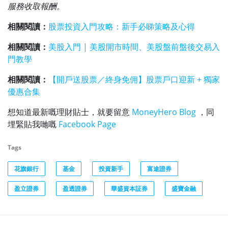
服務收取報酬。
相關閱讀：
股票投資入門攻略：新手必睇策略及心得
相關閱讀：
美股入門 | 美股開市時間、美股盤前盤後交易入
門教學
相關閱讀：
【開戶送股票／終身免佣】股票戶口迎新 + 獨家
優惠合集
想知道最新嘅理財貼士，就要留意
MoneyHero Blog
，同
埋緊貼我哋嘅
Facebook Page
Tags
花旗銀行
基金
投資新手
富途證券
盈立證券
盈透證券
華盛資本証券
盛寶金融