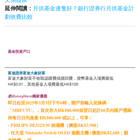
延伸閱讀：
月供基金邊隻好？銀行證券行月供基金計
劃收費比較
基金投資戶口
富途證券富途大象財富
富途大象財富不收取認購費或贖回費，貨幣基金入場費最低
HK$0.01，其他基金入場費最低HK$100
💰MoneyHero獨家優惠
即日起至2025年3月3日下午6時，開戶前輸入兌換碼
「MHFUTU」，首次存入HK$80,000並翌日起計60天內賬戶需維
持每日日均資產 HK$80,000 或以上，可享：
- PHILIPS DE3223/30 抽濕機（價值HK$3,988）
- 任天堂 Nintendo Switch OLED 遊戲主機 (價值HK$2,680；顏