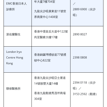
年大廈7樓704室
EMC香港日本人
／
診療所
2889 6900（尖沙
九龍尖沙咀廣東道11號世
咀）
界商業中心1408室
香港中環皇后大道中122號
湛佐蘭醫生
2890 8027
尚至醫療大樓17樓
London Iryo
香港銅鑼灣禮頓道77號禮
Centre Hong
2398 0808
頓中心822室
Kong
香港九龍尖沙咀亞士厘道
2394 0118（尖沙
14號順豐大廈14樓
咀）／
聯保醫務所
香港九龍觀塘秀茂坪商場
3153 2592（觀塘）
304室