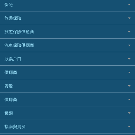
業主貸款
債務重組一覽
HSBC滙豐銀行
八達通自動增值信用卡
保險
DSB 大新銀行
日本遊信用卡攻略
一田購物優惠日
汽車貸款
供樓利息扣稅
Mox
Fubon 富邦銀行
韓國遊信用卡攻略
SOGO感謝祭
旅遊保險
緊急貸款比較
旅遊保險
最佳貸款app
信銀國際
HK Finance 香港信貸
台灣遊信用卡攻略
HKTVmall優惠碼
汽車保險
最佳小額貸款比較
大新銀行
日本旅遊保險及資訊
HSBC 滙豐銀行貸款
旅遊保險供應商
機場貴賓室信用卡
交稅優惠
家居保險
易批必批貸款
恒生銀行
泰國旅遊保險及資訊
K Cash 貸款
Visa信用卡
酒店優惠碼
家傭保險
AXA 安盛
24小時貸款
汽車保險供應商
Standard Chartered渣打銀行
台灣旅遊保險及資訊
Mox 銀行
萬事達卡
機票優惠碼
寵物保險
AIG 美亞
最佳循環貸款
安信EarnMORE
韓國旅遊保險及資訊
大新汽車保險
National Resources 中潤物業按揭
銀聯信用卡
股票戶口
定期人壽保險
Allianz 安聯
AEON
歐洲旅遊保險及資訊
中銀汽車保險
OCBC 華僑銀行
高獎賞信用卡推薦
危疾保險
Allied World 世聯
富途證券
東亞銀行
供應商
越南旅遊保險及資訊
Allianz安聯汽車保險
PrimeCredit 安信信貸
酒店信用卡
年金資訊
Avo
IB盈透證券
SIM
澳洲旅遊保險及資訊
bolttech保障汽車保險
Promise 邦民日本財務
富途牛牛好唔好？
資源
樓宇火險
中國銀行
老虎證券
Airwallex信用卡
長者嘆世界
Zurich蘇黎世汽車保險
Rabbit Credit月兔信貸
Webull微牛證券好唔好？
Bolttech 保特
uSMART 盈立證券
股票戶口開戶
供應商
家庭親子遊
QBE昆士蘭汽車保險
Standard Chartered 渣打銀行
Longbridge長橋證券好唔好？
Blue Cross 藍十字
華盛証券
證券行邊間好？
全年周圍飛
平安汽車保險
UA 亞洲聯合財務
老虎證券好唔好？
銀行戶口比較
種類
中國平安
長橋證券
港股5隻高息ETF精選
手機邊份好
WeLab Bank
華盛証券好唔好？
尊尚銀行戶口
大新銀行
WeBull微牛證券
什麼是ETF？
定期存款
自駕遊比較
指南與資源
WeLend 貸款
漲樂全球通好唔好？
Citi Plus
Generali 忠意
漲樂全球通｜華泰國際
香港30大高息股排行
港元定存