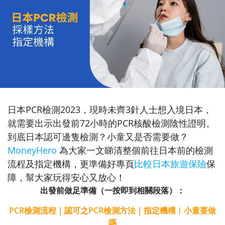
日本PCR檢測2023，現時未齊3針人士想入境日本，
就需要出示出發前72小時的PCR核酸檢測陰性證明。
到底日本認可邊隻檢測？小童又是否需要做？
MoneyHero
為大家一文睇清整個前往日本前的檢測
流程及指定機構，更準備好專頁
比較日本旅遊保險
保
障，幫大家玩得安心又放心！
出發前做足準備（一按即到相關段落）：
PCR檢測流程
｜
認可之PCR檢測方法
｜
指定機構
︱
小童要做
嗎