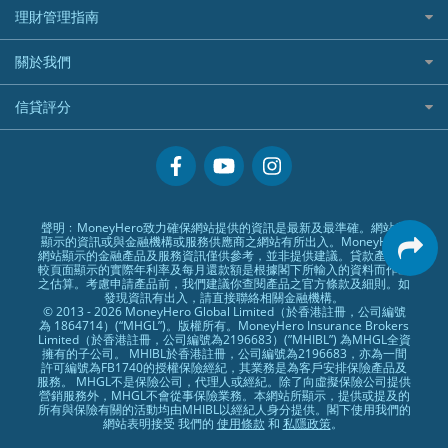
相機有得保
X Wallet 貸款
IB盈透證券好唔好？
中信銀行inMotion
理財資訊
HSBC滙豐銀行
理財管理指南
OSL
黃金ETF懶人包
人民幣定存
專為孕婦設計的最佳旅遊保險
ZA Bank
盈立證券 uSMART 好唔好？
Airwallex銀行
識慳識賺
MSIG 三井住友
StashAway
最值得注意的比特幣ETF
美元定存
常用相關詞彙
最佳滑雪旅遊保險
關於我們
Stashaway好唔好？
債務管理
Prudential 保誠
Syfe
選股策略：五步調查攻略
英鎊定存
MoneyHero電子報
最適合BB的旅遊保險
Hashkey好唔好？
投資理財
服務承諾
QBE 昆士蘭
信貸評分
澳元定存
所有合作銀行或機構
Syfe好唔好？
置業安居
網上支援
Starr
信貸評分指南
人生保障
精選產品
Zurich 蘇黎世
精明旅遊
換領現金券流程
創業求職
常見問題
聲明﹕MoneyHero致力確保網站提供的資訊是最新及最準確。網站所
顯示的資訊或與金融機構或服務供應商之網站有所出入。MoneyHero
專欄文章
條款及細則
網站顯示的金融產品及服務資訊僅供參考，並非提供建議。貸款產品比
較頁面顯示的實際年利率及每月還款額是根據閣下所輸入的資料而作出
編輯守則
之估算。考慮申請產品前，我們建議你查閱產品之官方條款及細則。如
發現資訊有出入，請直接聯絡相關金融機構。
廣告合作
© 2013 - 2026 MoneyHero Global Limited（於香港註冊，公司編號
為 1864714）(“MHGL”)。版權所有。MoneyHero Insurance Brokers
廣告政策
Limited（於香港註冊，公司編號為2196683）(”MHIBL”) 為MHGL全資
擁有的子公司。 MHIBL於香港註冊，公司編號為2196683，亦為一間
私隱政策
許可編號為FB1740的授權保險經紀，其業務是為客戶安排保險產品及
服務。 MHGL不是保險公司，代理人或經紀。除了向虛擬保險公司提供
加入我們
營銷服務外，MHGL不會從事保險業務。本網站所顯示，提供或提及的
所有與保險有關的活動均由MHIBL以經紀人身分提供。閣下使用我們的
媒體報導
網站表明接受 我們的
使用條款
和
私隱政策
。