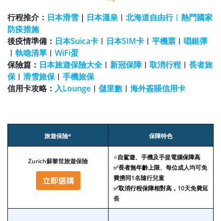
行程推介：
日本滑雪
｜
日本溫泉
︱
北海道自由行︱熱門國家
防疫措施
後疫情準備：
日本Suica卡
︱
日本SIM卡
︱
平機票
︱
唱銀彈
︱
執喼清單
︱
WiFi蛋
保險篇：
日本旅遊保險大全
︱
新冠保障
︱
取消行程
︱
長者旅
保
︱
滑雪旅保
︱
手機旅保
信用卡攻略：
入Lounge
︱
儲里數
︱
海外簽賬信用卡
旅遊保險*
保障特色
⭐
自駕遊
、手機及手提電腦
保障高
Zurich蘇黎世旅遊保險
✅
長者無年齡上限
、每位成人均可免
費携同1名隨行兒童
✅
取消行程保障相對高，
10天免費延
長