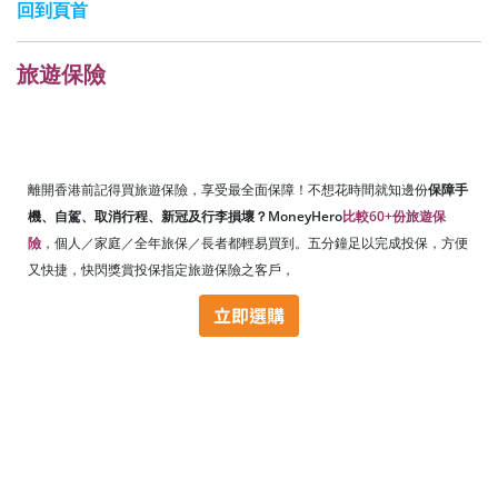
回到頁首
旅遊保險
離開香港前記得買旅遊保險，享受最全面保障！不想花時間就知邊份
保障手
機、自駕、取消行程、新冠及行李損壞？MoneyHero
比較60+份旅遊保
險
，個人／家庭／全年旅保／長者都輕易買到。五分鐘足以完成投保，方便
又快捷，快閃獎賞投保指定旅遊保險之客戶，