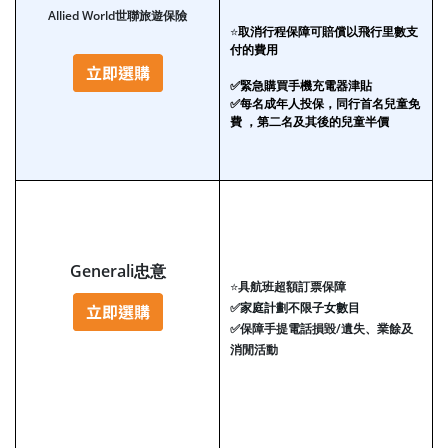
Allied World世聯旅遊保險
⭐
取消行程保障可賠償以飛行里數支
付的費用
✅緊急購買手機充電器津貼
✅每名成年人投保，同行首名兒童免
費 ，第二名及其後的兒童半價
Generali忠意
⭐
具航班超額訂票保障
✅
家庭計劃不限子女數目
✅
保障手提電話損毀/遺失、業餘及
消閒活動