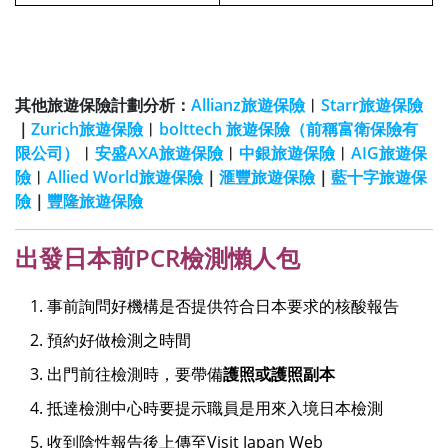
其他旅遊保險計劃分析：
Allianz旅遊保險
︱
Starr旅遊保險
｜
Zurich旅遊保險
︱
bolttech 旅遊保險（前稱富衛保險有
限公司）
︱
安盛AXA旅遊保險
︱
中銀旅遊保險
︱
AIG旅遊保
險
︱
Allied World旅遊保險
｜
滙豐旅遊保險
｜
藍十字旅遊保
險
｜
豐隆旅遊保險
出發日本前PCR檢測懶人包
事前詢問好機構是否提供符合日本要求的核酸報告
預約好做檢測之時間
出門前往檢測時，要帶備
護照或護照副本
抵達檢測中心時要提示職員是用來入境日本檢測
收到陰性報告後上傳至Visit Japan Web