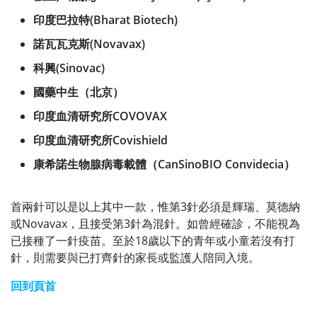
印度巴拉特(Bharat Biotech)
諾瓦瓦克斯(Novavax)
科興(Sinovac)
國藥中生（北京）
印度血清研究所COVOVAX
印度血清研究所Covishield
康希諾生物腺病毒載體（CanSinoBIO Convidecia）
首兩針可以是以上其中一款，惟第3針必須是輝瑞、莫德納
或Novavax，且接受第3針為混針。
如曾經確診，不能視為
已接種了一針疫苗。至於18歲以下的青年或小童若沒有打
針，則需要與已打齊針的家長或監護人陪同入境。
回到頁首