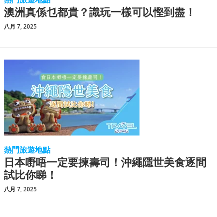
澳洲真係乜都貴？識玩一樣可以慳到盡！
八月 7, 2025
熱門旅遊地點
日本嘢唔一定要揀壽司！沖繩隱世美食逐間
試比你睇！
八月 7, 2025