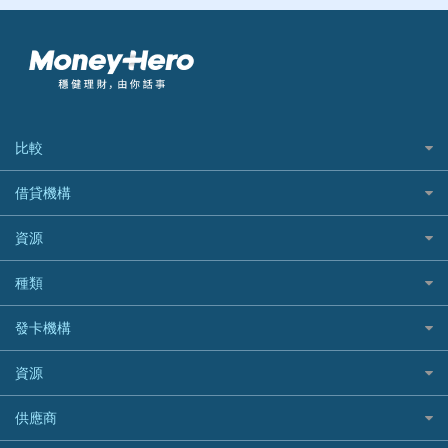
比較
私人貸款比較
借貸機構
稅季/稅務貸款
BEA 東亞銀行
資源
網上貸款
BOC 中國銀行
結餘轉戶(清卡數貸款)
如何申請個人貸款
種類
Cashing Pro 優尚信貸
銀行貸款
如何管理個人貸款
CCB(Asia) 中國建設銀行 (亞洲)
網購優惠
發卡機構
財務公司貸款
個人貸款有用資訊
Citibank 花旗銀行
精選外幣網購信用卡
免入息貸款
清卡數貸款教學
Citibank花旗銀行
資源
CNCBI 信銀國際
尊尚信用卡
免TU貸款
循環貸款教學
AE美國運通
CreFIT 維信
公司信用卡
Black Friday優惠
供應商
急借錢
個人化貸款產品推介 🔥全新
DBS星展銀行
DBS 星展銀行
電子錢包信用卡
淘寶付款方式