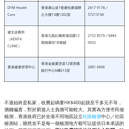
DYM Health
香港康山道1號康怡廣場辦
2617 9178／
Care
公大樓13樓1302室
57213196
健太診療所
香港九龍紅磡黃埔花園12
2152 8579／6884
（KENTA
期德康街1B號鋪
0032
CLINIC）
香港金鐘夏愨道12號美國
香港健康管理中
心
2881 6606
銀行中心6樓613室
不過始終是私家，收費起碼要HK$400起跳至千多元不等，
價錢偏貴，對於窮遊人士負擔可能較大。其實為方便市民做
檢測，香港政府已於全港不同地區設立
社區檢測
中心／社區
檢測站，雖然並不是每一個檢測地方都可以提供日本承認的