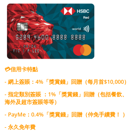
💳信用卡特點
- 網上簽賬：4%「獎賞錢」回贈（每月首$10,000）
- 指定類別簽賬 ：1%「獎賞錢」回贈（包括餐飲、
海外及超市簽賬等等）
- PayMe：0.4%「獎賞錢」回贈（仲免手續費！ ）
- 永久免年費