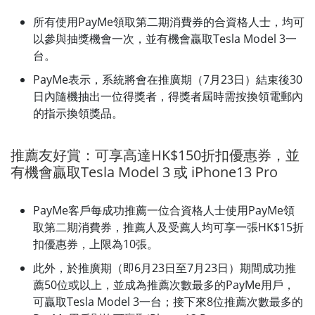
所有使用PayMe領取第二期消費券的合資格人士，均可
以參與抽獎機會一次，並有機會贏取Tesla Model 3一
台。
PayMe表示，系統將會在推廣期（7月23日）結束後30
日內隨機抽出一位得獎者，得獎者屆時需按換領電郵內
的指示換領獎品。
推薦友好賞：可享高達HK$150折扣優惠券，並
有機會贏取Tesla Model 3 或 iPhone13 Pro
PayMe客戶每成功推薦一位合資格人士使用PayMe領
取第二期消費券，推薦人及受薦人均可享一張HK$15折
扣優惠券，上限為10張。
此外，於推廣期（即6月23日至7月23日）期間成功推
薦50位或以上，並成為推薦次數最多的PayMe用戶，
可贏取Tesla Model 3一台；接下來8位推薦次數最多的