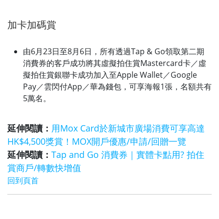
加卡加碼賞
由6月23日至8月6日，所有透過Tap & Go領取第二期
消費券的客戶成功將其虛擬拍住賞Mastercard卡／虛
擬拍住賞銀聯卡成功加入至Apple Wallet／Google
Pay／雲閃付App／華為錢包，可享海報1張，名額共有
5萬名。
延伸閱讀：
用Mox Card於新城市廣場消費可享高達
HK$4,500獎賞！MOX開戶優惠/申請/回贈一覽
延伸閱讀：
Tap and Go 消費券｜實體卡點用? 拍住
賞商戶/轉數快增值
回到頁首