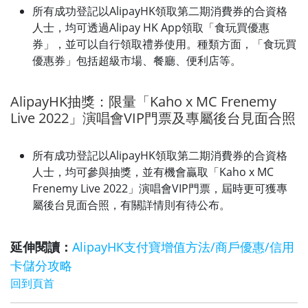
所有成功登記以AlipayHK領取第二期消費券的合資格
人士，均可透過Alipay HK App領取「食玩買優惠
券」，並可以自行領取禮券使用。種類方面，「食玩買
優惠券」包括超級市場、餐廳、便利店等。
AlipayHK抽獎：限量「Kaho x MC Frenemy
Live 2022」演唱會VIP門票及專屬後台見面合照
所有成功登記以AlipayHK領取第二期消費券的合資格
人士，均可參與抽獎，並有機會贏取「Kaho x MC
Frenemy Live 2022」演唱會VIP門票，屆時更可獲專
屬後台見面合照，有關詳情則有待公布。
延伸閱讀：
AlipayHK支付寶增值方法/商戶優惠/信用
卡儲分攻略
回到頁首