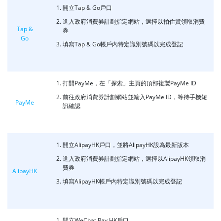
開立Tap & Go戶口
進入政府消費券計劃指定網站，選擇以拍住賞領取消費
Tap &
券
Go
填寫Tap & Go帳戶內特定識別號碼以完成登記
打開PayMe，在「探索」主頁的頂部複製PayMe ID
前往政府消費券計劃網站並輸入PayMe ID，等待手機短
PayMe
訊確認
開立AlipayHK戶口，並將AlipayHK設為最新版本
進入政府消費券計劃指定網站，選擇以AlipayHK領取消
費券
AlipayHK
填寫AlipayHK帳戶內特定識別號碼以完成登記
開立WeChat Pay HK戶口