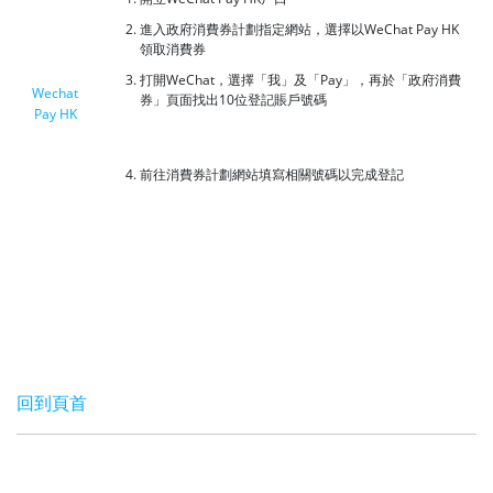
進入政府消費券計劃指定網站，選擇以WeChat Pay HK
領取消費券
打開WeChat，選擇「我」及「Pay」，再於「政府消費
Wechat
券」頁面找出10位登記賬戶號碼
Pay HK
前往消費券計劃網站填寫相關號碼以完成登記
回到頁首