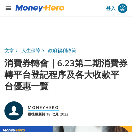
menu
登入
文章
人生保障
政府福利政策
消費券轉會｜6.23第二期消費券
轉平台登記程序及各大收款平
台優惠一覽
MONEYHERO
最後更新於 18 七月, 2022