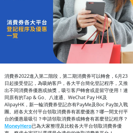
消費券2022進入第二階段，第二期消費券可以轉會，6月23
日起接受登記，為吸納客戶，各大平台簡化登記程序，又推
出不同消費券優惠或抽獎，吸引客戶轉會或是留守使用！連
同原有的Tap & Go、八達通、WeChat Pay HK及
AlipayHK，新一輪消費券登記亦有PayMe及Boc Pay加入戰
團。經各大支付平台領取消費券有甚麼優惠？哪一間支付平
台的優惠最吸引？申請領取消費券或轉會有甚麼登記程序？
MoneyHero
已為大家整理及比較各大平台領取消費券優
惠，務求大家可以選擇最合適你的收取消費券平台！