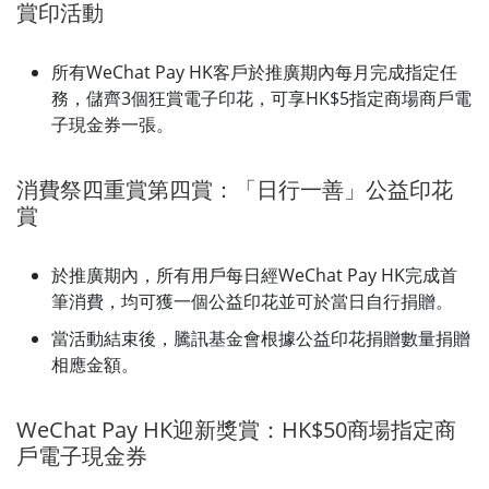
賞印活動
所有WeChat Pay HK客戶於推廣期內每月完成指定任
務，儲齊3個狂賞電子印花，可享HK$5指定商場商戶電
子現金券一張。
消費祭四重賞第四賞：「日行一善」公益印花
賞
於推廣期內，所有用戶每日經WeChat Pay HK完成首
筆消費，均可獲一個公益印花並可於當日自行捐贈。
當活動結束後，騰訊基金會根據公益印花捐贈數量捐贈
相應金額。
WeChat Pay HK迎新獎賞：HK$50商場指定商
戶電子現金券