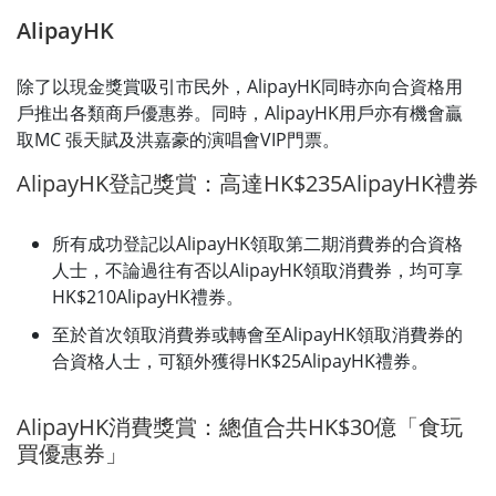
AlipayHK
除了以現金獎賞吸引市民外，AlipayHK同時亦向合資格用
戶推出各類商戶優惠券。同時，AlipayHK用戶亦有機會贏
取MC 張天賦及洪嘉豪的演唱會VIP門票。
AlipayHK登記獎賞：高達HK$235AlipayHK禮券
所有成功登記以AlipayHK領取第二期消費券的合資格
人士，不論過往有否以AlipayHK領取消費券，均可享
HK$210AlipayHK禮券。
至於首次領取消費券或轉會至AlipayHK領取消費券的
合資格人士，可額外獲得HK$25AlipayHK禮券。
AlipayHK消費獎賞：總值合共HK$30億「食玩
買優惠券」