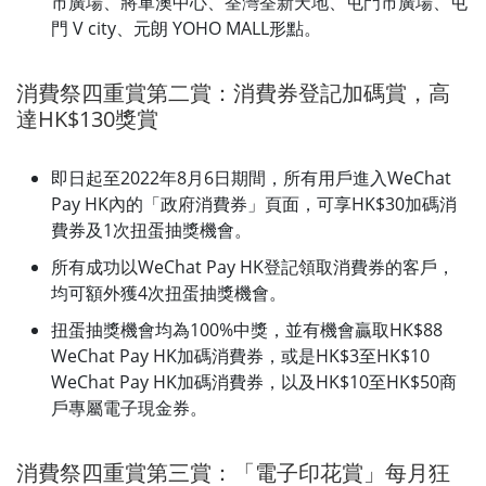
市廣場、將軍澳中心、荃灣荃新天地、屯門市廣場、屯
門 V city、元朗 YOHO MALL形點。
消費祭四重賞第二賞：消費券登記加碼賞，高
達HK$130獎賞
即日起至2022年8月6日期間，所有用戶進入WeChat
Pay HK內的「政府消費券」頁面，可享HK$30加碼消
費券及1次扭蛋抽獎機會。
所有成功以WeChat Pay HK登記領取消費券的客戶，
均可額外獲4次扭蛋抽獎機會。
扭蛋抽獎機會均為100%中獎，並有機會贏取HK$88
WeChat Pay HK加碼消費券，或是HK$3至HK$10
WeChat Pay HK加碼消費券，以及HK$10至HK$50商
戶專屬電子現金券。
消費祭四重賞第三賞：「電子印花賞」每月狂