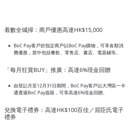
着數全城掃：商戶優惠高達HK$15,000
BoC Pay客戶於指定商戶以BoC Pay購物，可享各類消
費優惠，當中包括餐飲、零售店、書店、電器鋪等。
「每月狂賞BUY」推廣：高達6%現金回贈
由登記月至12月31日期間，BoC Pay客戶以大灣區一卡
通透過BoC Pay簽賬，可享高達6%現金回贈。
兌換電子禮券：高達HK$100百佳／屈臣氏電子
禮券