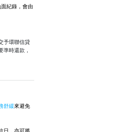
的負面紀錄，會由
交予環聯信貸
要準時還款，
務舒緩
來避免
款日，亦可將