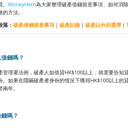
貸。
MoneyHero
為大家整理破產借錢留意事項、如何消
務的方法。
段落：
破產借錢留意事項
｜
破產記錄
｜
破產以外的選擇
｜
以借錢嗎？
產管理署法例，破產人如借貸HK$100以上，就需要告知
份。如果在隱瞞破產者身份的情況下獲得HK$100以上的
禁兩年。
借錢嗎？