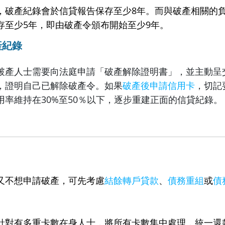
​​​​​​破產紀錄會於信貸報告保存至少8年。而與破產相關
存至少5年，即由破產令頒布開始至少9年。
產紀錄
破產人士需要向法庭申請「破產解除證明書」，並主動呈
，證明自己已解除破產令。如果
破產後申請信用卡
，切記
用率維持在30%至50％以下，逐步重建正面的信貸紀錄。
又不想申請破產，可先考慮
結餘轉戶貸款
、
債務重組
或
債
針對有多重卡數在身人士，將所有卡數集中處理，統一還