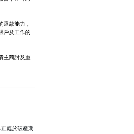
的還款能力，
賬戶及工作的
債主商討及重
己正處於破產期