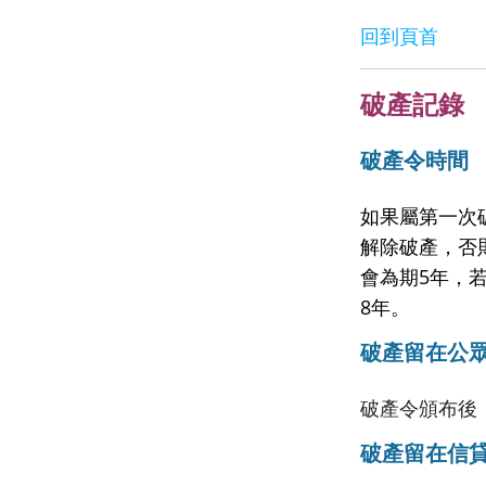
回到頁首
破產記錄
破產令時間
如果屬第一次
解除破產，否
會為期5年，
8年。
破產留在公
破產令頒布後
破產留在信