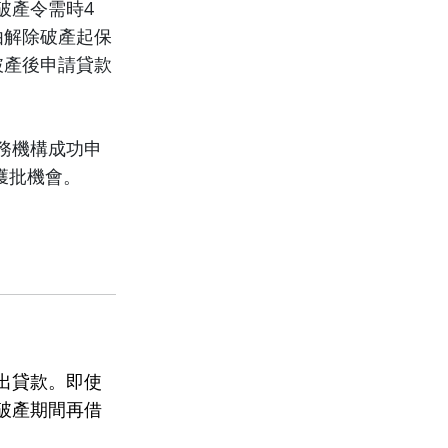
破產令需時4
由解除破產起保
破產後申請貸款
務機構成功申
獲批機會。
出貸款。即使
破產期間再借