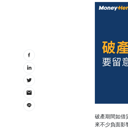
破產期間如借貸
來不少負面影