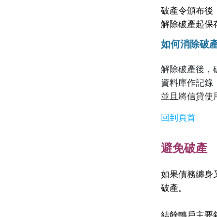
破產令頒布後，
解除破產起保
如何消除破
解除破產後，
資料庫作記錄
並且將信貸使
回到頁首
避免破產
如果債務纏身
破產。
結餘轉戶主要