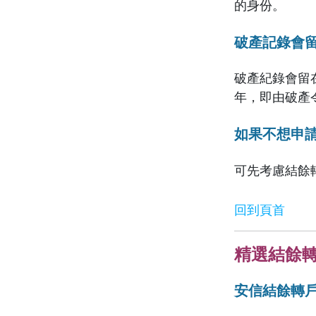
的身份。
破產記錄會
破產紀錄會留
年，即由破產
如果不想申
可先考慮結餘
回到頁首
精選結餘
安信結餘轉戶計