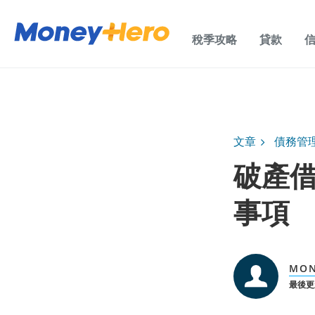
稅季攻略
貸款
文章
債務管
破產
事項
MO
最後更新