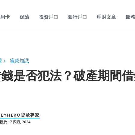
信用卡
保險
投資戶口
銀行戶口
理財文章
服
理
貸款知識
借錢是否犯法？破產期間借
NEYHERO貸款專家
於 17 四月, 2024