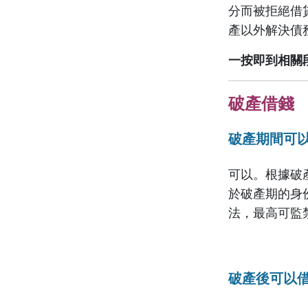
分而被拒絕借
產以外解決債
一按即到相關
破產借錢
破產期間可
可以。根據破
於破產期的身
法，最高可監
破產後可以