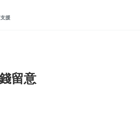
務支援
錢留意