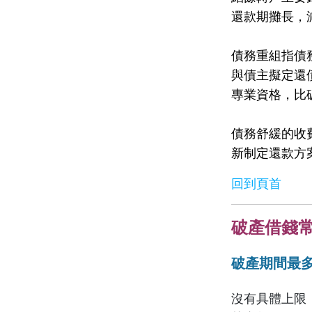
還款期攤長，
債務重組指債
與債主擬定還
專業資格，比
債務舒緩的收
新制定還款方
回到頁首
破產借錢
破產期間最
沒有具體上限