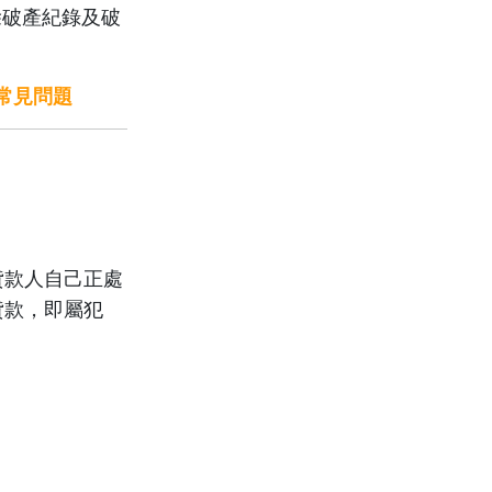
除破產紀錄及破
常見問題
貸款人自己正處
貸款，即屬犯