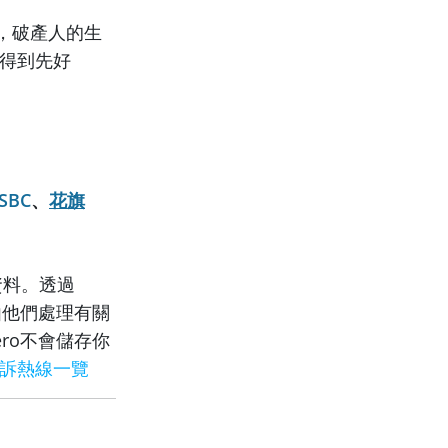
，破產人的生
還得到先好
SBC
、
花旗
資料。透過
由他們處理有關
ro不會儲存你
訴熱線一覽