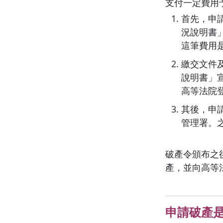
支付一定費用
首先，申
況說明書」
這筆費用
繳交文件
說明書」
高等法院登
其後，申
管理署。
破產令頒布之
產，並向高等
申請破產