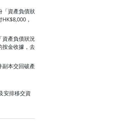
份「資產負債狀
$8,000，
「資產負債狀況
的按金收據，去
件副本交回破產
及安排移交資