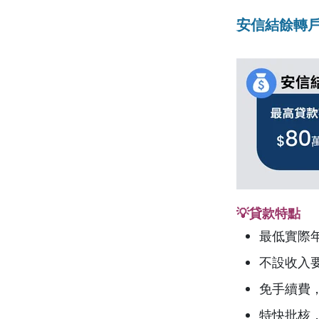
安信結餘轉戶計
💡貸款特點
最低實際
不設收入
免手續費
特快批核