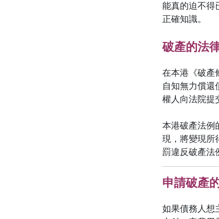
能真的迫不得
正確知識。
破產的法
在本港《破產
自知無力償還
權人向法院提
本港破產法例
現，將變現所
罰違反破產法
申請破產的
如果債務人想