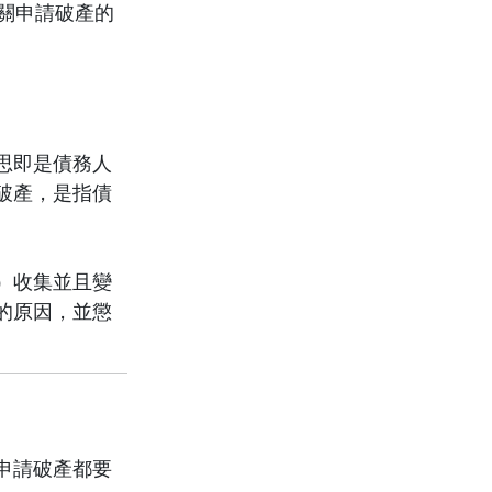
關申請破產的
思即是債務人
破產，是指債
）收集並且變
的原因，並懲
申請破產都要