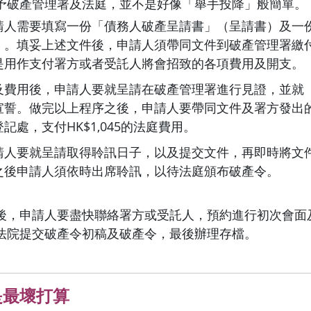
予破產管理署及法庭，並不是好像「舉手投降」般簡單。
請人需要填寫一份「債務人破產呈請書」（呈請書）及一
。填妥上述文件後，申請人須帶同文件到破產管理署繳付HK
是用作支付署方或者受託人將會招致的各項費用及開支。
及費用後，申請人要就呈請在破產管理署進行見證，並就
宣誓。做完以上程序之後，申請人要帶同文件及署方發出
記處，支付HK$1,045的法庭費用。
請人要就呈請取得聆訊日子，以及提交文件，再即時將文
之後申請人須依時出席聆訊，以待法庭頒布破產令。
後，申請人要盡快聯絡署方或受託人，預約進行初次會面
法院提交破產令初稿及破產令，最後辦理存檔。
是最壞打算