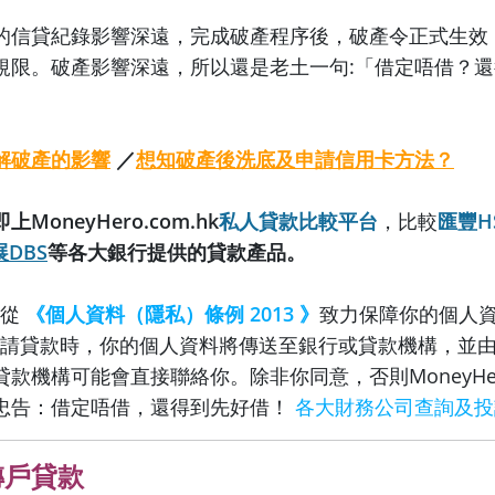
的信貸紀錄影響深遠，完成破產程序後，破產令正式生效
規限。破產影響深遠，所以還是老土一句:「借定唔借？
解破產的影響
／
想知破產後洗底及申請信用卡方法？
MoneyHero.com.hk
私人貸款比較平台
，比較
匯豐H
展DBS
等各大銀行提供的貸款產品。
遵從
《個人資料（隱私）條例 2013 》
致力保障你的個人
ro申請貸款時，你的個人資料將傳送至銀行或貸款機構，並
款機構可能會直接聯絡你。除非你同意，否則MoneyHe
忠告：借定唔借，還得到先好借！
各大財務公司查詢及投
轉戶貸款