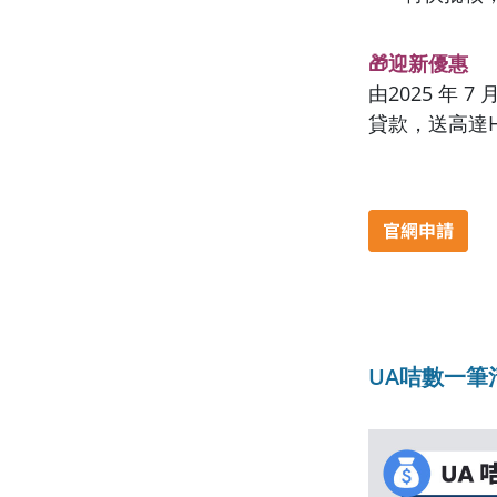
🎁迎新優惠
由2025 年 7
貸款，送高達HK
UA咭數一筆清