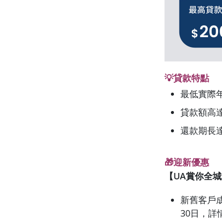
💡貸款特點
最低實際
貸款額高達
還款期長達
🎁迎新優惠
【UA賞你全
新舊客戶成
30日，