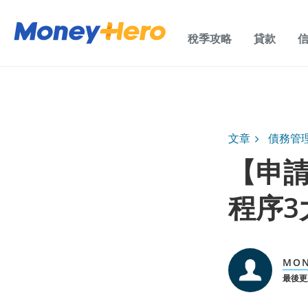
稅季攻略
貸款
文章
債務管
【申請
程序3
MO
最後更新