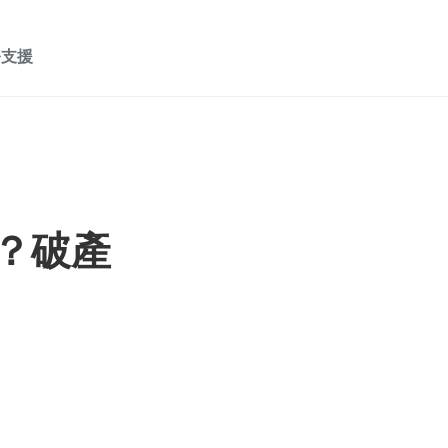
務支援
0？破產