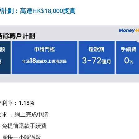
劃︰高達HK$18,000
獎賞
年利率︰
1.18%
要求 ，網上完成申請
，免提前還款手續費
，最快一小時過數