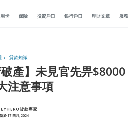
信用卡
保險
投資戶口
銀行戶口
理財文章
服
理
貸款知識
破產】未見官先畀$800
大注意事項
NEYHERO貸款專家
於 17 四月, 2024