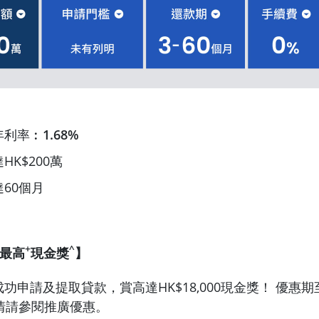
年利率︰
1.68%
HK$200萬
60個月
+
^
城最高
現金獎
】
功申請及提取貸款，賞高達HK$18,000現金獎！ 優惠期至
詳情請參閱推廣優惠。