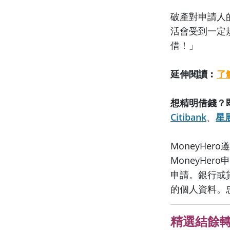
破產對申請人
活會受到一定
借！」
延伸閱讀︰
了
想精明借錢？即上
Citibank
、
星
MoneyHero
MoneyHe
申請。銀行或貸
的個人資料。
精選結餘