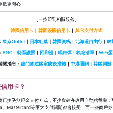
更抵更開心！
（
一按即到相關段落
）
韓國信用卡
|
韓圜簽賬信用卡
|
其它支付方式
：
東京Outlet
｜
日本紅葉
｜
韓國賞楓
︱
北海道自由行
︱
韓
：
BNO
︱
特區護照
︱
回鄉證
︱
唱銀彈
︱
執喼清單
︱
WiFi
開關消息：
熱門旅遊國家防疫措施
｜
中港通關
｜
韓國開關
麼信用卡？
商店接受無現金支付方式，不少食肆亦改用自動點餐機，
sa、Mastercard等兩大支付關閘都會接受，而一些商戶