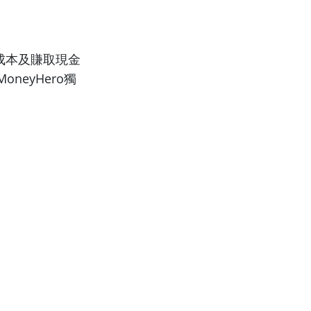
成本及賺取現金
neyHero獨