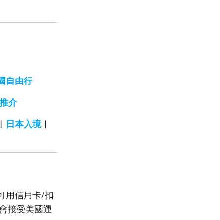
國自由行
蛋推介
︱
日本入境
︱
可用信用卡/扣
亦會接受美國運