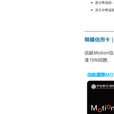
新台幣簽賬：8
其它外幣簽賬
韓國信用卡｜
信銀Motio
達16%回贈。
信銀國際MO