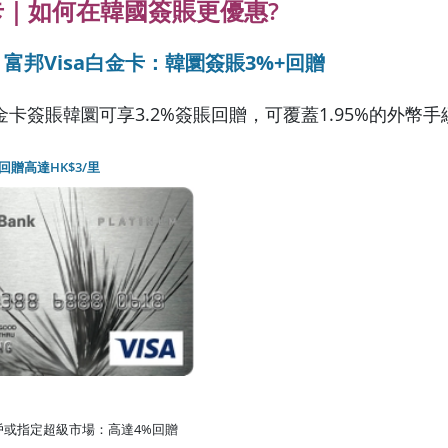
卡｜如何在韓國簽賬更優惠?
富邦Visa白金卡：韓圜簽賬3%+回贈
白金卡簽賬韓圜可享3.2%簽賬回贈，可覆蓋1.95%的外幣
回贈高達HK$3/里
戶或指定超級市場：高達4%回贈