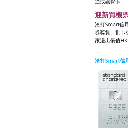
通或銀聯卡。
迎新買機票/
渣打Smar
券獎賞。批卡後首
家送出價值HK$
渣打Smart信