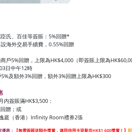
屈臣氏、百佳等簽賬：5%回贈*
不設海外交易手續費，0.55%回贈
商戶5%回贈，上限為HK$4,000（即簽賬上限為HK$60,
月03日中午12時
5%及額外3%回贈，額外3%回贈上限為HK$300
惠
月内簽賬滿HK$3,500：
現金回贈；或
庭（香港）Infinity Room禮券2張
獨家優惠：
【無需簽賬送額外獎賞，連同信用卡迎新共HK$1,600獎賞！】
即