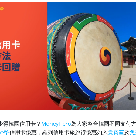
少得韓國信用卡？
MoneyHero
為大家整合韓國不同支付方
外幣
信用卡優惠，羅列信用卡旅旅行優惠如入
貴賓室
及
免