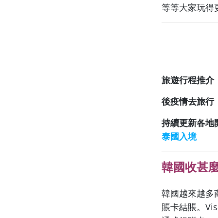
等等大家玩得
旅遊行程推介
後疫情去旅行
持續更新各地
泰國入境
韓國收甚
韓國越來越多
賬卡結賬。Vi