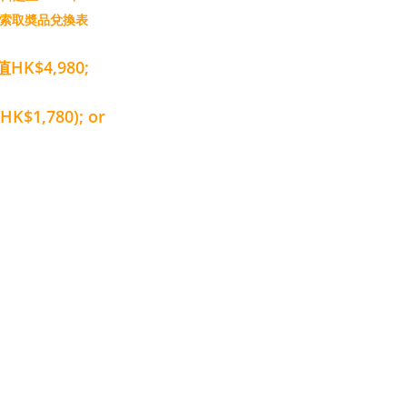
網索取奬品兌換表
價值HK$4,980;
K$1,780); or