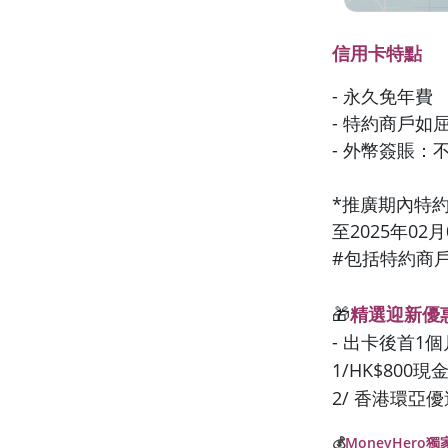
信用卡特點
- 永久免年費
- 特約商戶如
- 外幣簽賬：
*推廣期內特約
至2025年02
#包括特約商戶
🎁
精選迎新優
- 出卡後首1個
1/HK$800
2/ 香港環亞優逸
💰
MoneyHero