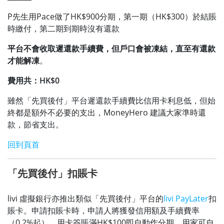
P先生用Pace做了HK$900分期，第一期（HK$300）於結賬
時繳付，第二期到期時沒有還款
平台不會收取遲還款手續費，但戶口會被凍結，直至有還款
才能解凍
。
費用共：HK$0
雖然「先買後付」平台遲還款手續費比信用卡利息低，但始
終都是額外不必要的支出，MoneyHero 建議大家準時還
款，節省支出。
回到頁首
「先買後付」扣賬卡
livi 虛擬銀行亦推出類似「先買後付」平台的
livi PayLater
扣
賬卡。申請扣賬卡時，申請人將獲發信用額及手續費率
（0.2%起）。用卡簽賬滿HK$100即自動作分期，用家可自