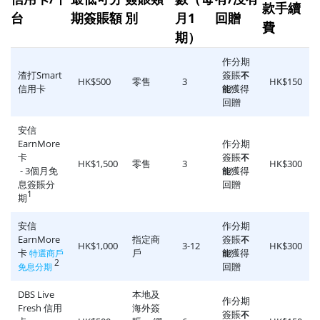
款手續
台
期簽賬額
別
月1
回贈
費
期）
作分期
渣打Smart
簽賬
不
HK$500
零售
3
HK$150
信用卡
獲得
能
回贈
安信
EarnMore
作分期
卡
簽賬
不
HK$1,500
零售
3
HK$300
- 3個月免
獲得
能
息簽賬分
回贈
1
期
安信
作分期
EarnMore
指定商
簽賬
不
HK$1,000
3-12
HK$300
卡
戶
獲得
特選商戶
能
2
回贈
免息分期
DBS Live
本地及
作分期
Fresh 信用
海外簽
簽賬
不