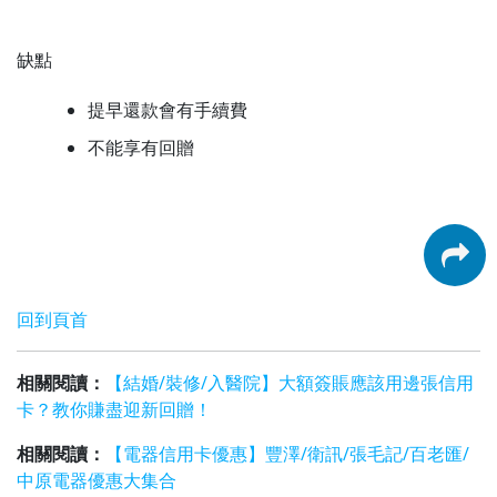
缺點
提早還款會有手續費
不能享有回贈
回到頁首
相關閱讀：
【結婚/裝修/入醫院】大額簽賬應該用邊張信用
卡？教你賺盡迎新回贈！
相關閱讀：
【電器信用卡優惠】豐澤/衛訊/張毛記/百老匯/
中原電器優惠大集合