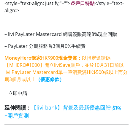
<style="text-align: justify;"="">
💳戶口特點
</style="text-
align:>
– livi PayLater Mastercard 網購簽賬高達8%現金回贈
– PayLater 分期服務首3個月0%手續費
MoneyHero獨家HK$900現金獎賞：
以指定邀請碼
【MHERO#1000】開立liviSave賬戶，並於10月31日前以
livi PayLater Mastercard單一筆消費滿HK$500或以上而分
期3個月或以上
（優惠條款）
立即申請
延伸閱讀：
【livi bank】背景及最新優惠回贈攻略
+開戶實測