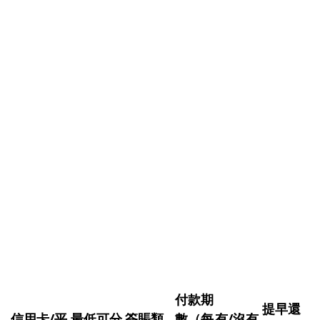
付款期
提早還
信用卡/平
最低可分
簽賬類
數（每
有/沒有