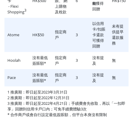
卡
HK$500
賬、 網
6
HK$150
獲得
能
- Flexi
上購物
回贈
3
Shopping
及稅款
以信用
未有提
卡/扣賬
指定商
供提早
Atome
HK$50
3
卡還款
戶
還款服
可獲得
務
回贈
沒有最低
指定商
沒有提
Hoolah
3
無
簽賬額*
戶
及
沒有最低
指定商
沒有提
Pace
3
無
簽賬額*
戶
及
1 推廣期：即日起至2023年3月31日
2 推廣期：即日起至2022年12月31日
3 推廣期：即日起至2022年4月21日；手續費會先收取，再以「一扣即
享」回贈到信用卡戶口內；可免手續費體驗3次
* 合作商戶或會自行設定最低簽賬額，但平台本身沒有限制