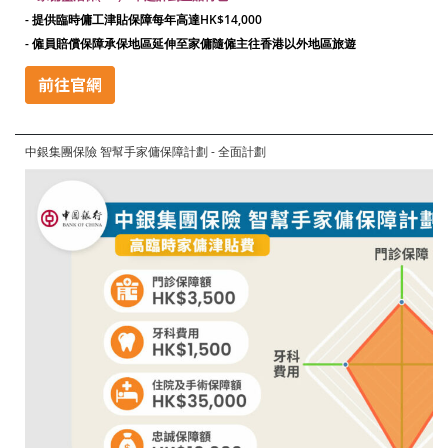
- 提供臨時傭工津貼保障每年高達HK$14,000
- 僱員賠償保障承保地區延伸至家傭隨僱主往香港以外地區旅遊
中銀集團保險 智幫手家傭保障計劃 - 全面計劃