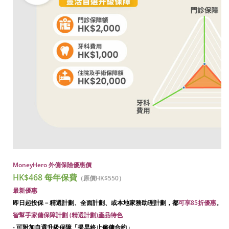
MoneyHero 外傭保險優惠價
HK$468 每年保費
（原價HK$550）
最新優惠
即日起投保－精選計劃、全面計劃、或本地家務助理計劃，都
可享85折優惠
。
智幫手家傭保障計劃 (精選計劃)產品特色
-
可附加自選升級保障「提早終止僱傭合約」