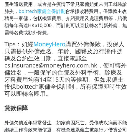
產生遣送費用，或者是在疫情下常見家傭姐姐未開工就確診
肺炎，
bolttech家傭全保計劃
會承擔改聘費用，保障僱主改
聘另一家傭，包括機票費用、介紹費用及處理費用等，賠償
額每年高達HK$10,000，而計劃可以直接轉名到新外傭，無
需轉名費或額外保費。
Tips：如經
MoneyHero
購買外傭保險，投保人
只需提供外傭姓名、年齡、國籍及旅行證件號
碼及合約生效日期，直接電郵至
cs.insurance@moneyhero.com.hk，便可轉外
傭姓名，一般保單的住院及外科手術、診療及
牙科費用均有14至15天的等候期。但如果僱主
投保bolttech家傭全保計劃，所有保障即時生效
可以即轉名即用。
貸款保障
外傭欠債近年經常發生，如家傭因死亡、受傷或疾病而不能
繼續工作導致未能償還，有機會連累僱主被銀行／借貸公司