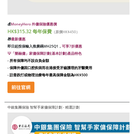
💰
MoneyHero 外傭保險優惠價
HK$315.32 每年保費
（原價HK$450）
🎁
最新優惠
即日起投保輸入推廣碼
MH25Q1
，
可享7折優惠
💡「樂融傭」家傭保障計劃(基本計劃)
產品特色
- 所有保障均不設自負金額
- 保障外傭因口腔疾病而在港接受牙齒護理的牙醫費用
- 註冊跌打或物理治療每年最高保障金額為HK$500
中銀集團保險 智幫手家傭保障計劃 - 精選計劃