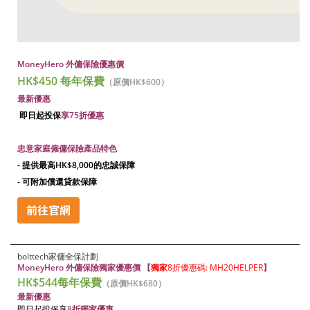
MoneyHero 外傭保險優惠價
HK$450 每年保費
（原價HK$600）
最新優惠
即日起投保
享75折優惠
忠意家庭僱傭保險產品特色
- 提供最高HK$8,000的忠誠保障
- 可附加償還貸款保障
bolttech家傭全保計劃
MoneyHero 外傭保險獨家優惠價 【
獨家
8折優惠碼: MH20HELPER
】
HK$544
每年保費
（原價HK$680）
最新優惠
即日起
投保享
8
折獨家優惠