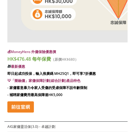
💰
MoneyHero 外傭保險優惠價
HK$476.48 每年保費
（原價HK$680）
🎁
最新優惠
即日起成功投保，輸入推廣碼
MH25Q1
，即可享7折優惠
💡「樂融傭」家傭保障計劃(綜合計劃)產品特色
- 家傭蓄意暴力令家人受傷的受虐保障不設年齡限制
- 補聘家傭費用最高保障達HK5,000
AIG家傭靈活保(3.0) - 卓越計劃