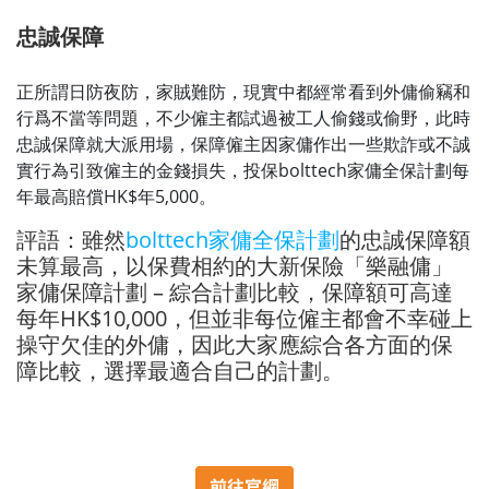
忠誠保障
正所謂日防夜防，家賊難防，現實中都經常看到外傭偷竊和
行爲不當等問題，不少僱主都試過被工人偷錢或偷野，此時
忠誠保障就大派用場，保障僱主因家傭作出一些欺詐或不誠
實行為引致僱主的金錢損失，投保bolttech家傭全保計劃每
年最高賠償HK$年5,000。
評語：雖然
bolttech家傭全保計劃
的忠誠保障額
未算最高，以保費相約的大新保險「樂融傭」
家傭保障計劃 – 綜合計劃比較，保障額可高達
每年HK$10,000，但並非每位僱主都會不幸碰上
操守欠佳的外傭，因此大家應綜合各方面的保
障比較，選擇最適合自己的計劃。