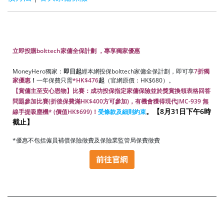
立即投購bolttech家傭全保計劃 ，專享獨家優惠
MoneyHero獨家：
即日起
經本網投保bolttech家傭全保計劃，即可享
7
折
獨
家優惠
！
一年保費只需
*HK$476
起
（官網原價：HK$680）。
【賞傭主至安心恩物】比賽：成功投保指定家傭保險並於獎賞換領表格回答
問題參加比賽(折後保費滿HK$400方可參加)，有機會獲得現代JMC-939 無
。【8月31日下午6時
線手提吸塵機* (價值HK$699)！
受條款及細則約束
截止】
*優惠不包括僱員補償保險徵費及保險業監管局保費徵費