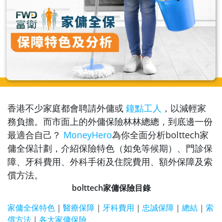
香港不少家庭都會聘請外傭或
鐘點工人
，以減輕家
務負擔。而市面上的外傭保險林林總總，到底邊一份
最適合自己？
MoneyHero
為你全面分析bolttech家
傭全保計劃，介紹保險特色（如免等候期）、門診保
障、牙科費用、外科手術及住院費用、額外保障及索
償方法。
bolttech家傭保險目錄
家傭全保特色
｜
醫療保障
｜
牙科費用
｜
忠誠保障
｜
總結
｜
索
償方法
｜
各大家傭保險