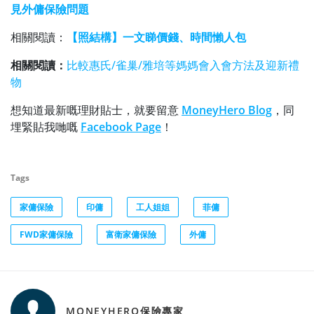
見外傭保險問題
相關閱讀：
【照結構】一文睇價錢、時間懶人包
相關閱讀：
比較惠氏/雀巢/雅培等媽媽會入會方法及迎新禮
物
想知道最新嘅理財貼士，就要留意
MoneyHero Blog
，同
埋緊貼我哋嘅
Facebook Page
！
Tags
家傭保險
印傭
工人姐姐
菲傭
FWD家傭保險
富衛家傭保險
外傭
MONEYHERO保險專家