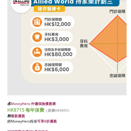
💰
MoneyHero 外傭保險優惠價
HK$715 每年保費
（原價HK$893）
🎁
最新優惠
經MoneyHero投保
可享8折優惠