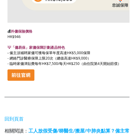
💰
外傭保險價格
HK$946
💡「傭易保」家傭保障計劃產品特色
-
僱主須補聘家傭可獲每保單年度高達HK$5,000保障
- 網絡門診醫療保障上限20次（總值高達HK$9,000）
- 臨時家傭津貼費每年HK$7,500/每天HK$250（由住院第4天開始賠償）
回到頁首
相關閱讀：
工人放假受傷/睇醫生/搬屋/中肺炎點算？僱主常