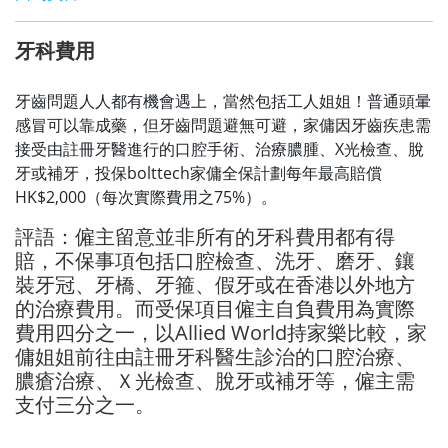
牙科費用
牙齒問題人人都有機會遇上，當然包括工人姐姐！普通頭暈
感冒可以靠成藥，但牙齒問題避無可避，家傭因牙齒疾患需
接受由註冊牙醫進行的口腔手術、治療膿腫、X光檢查、脫
牙或補牙，投保bolttech家傭全保計劃每年最高賠償
HK$2,000（每次實際費用之75%）。
評語：僱主留意並非所有的牙科費用都有得
賠，不保事項包括口腔檢查、洗牙、磨牙、鑲
裝牙冠、牙橋、牙箍、假牙或在香港以外地方
的治療費用。而受保項目僱主自負費用為實際
費用四分之一，以Allied World持家樂比較，家
傭姐姐前往由註冊牙科醫生診治的口腔治療、
膿瘡治療、Ｘ光檢查、脫牙或補牙等，僱主需
支付三分之一。