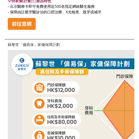
💡持家樂(計劃三)產品特色
-
出示醫療卡即可免費使用近500名指定網絡醫生服務
- 保障由註冊牙醫診治的口腔治療、X光檢查、脫牙或補牙
蘇黎世「傭易保」家傭保障計劃