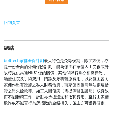
回到頁首
總結
bolttech家傭全保計劃
最大特色是免等侯期，除了方便，亦
是一份全面的外傭保險計劃，能為僱主在家傭因工受傷或身
故時提供高達HK$1億的賠償，其他保障範圍亦相當廣泛，
涵蓋住院及手術費用，門診及牙科醫療費用，以及僱主曾向
家傭作出有證據之私人財務借貸，而家傭因傷病無法償還借
貸之尚欠餘款等。如工人因傷病（需提供醫生證明）或身故
而不能繼續工作，計劃亦承擔遣送和改聘費用。至於由家傭
欺詐或不誠實行為所招致的金錢損失，僱主亦可獲得賠償。