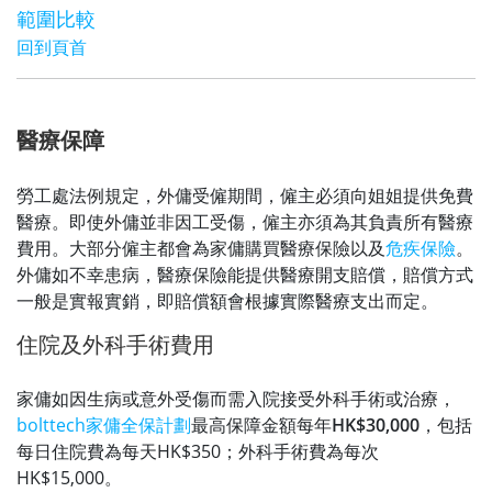
範圍比較
回到頁首
醫療保障
勞工處法例規定，外傭受僱期間，僱主必須向姐姐提供免費
醫療。即使外傭並非因工受傷，僱主亦須為其負責所有醫療
費用。大部分僱主都會為家傭購買醫療保險以及
危疾保險
。
外傭如不幸患病，醫療保險能提供醫療開支賠償，賠償方式
一般是實報實銷，即賠償額會根據實際醫療支出而定。
住院及外科手術費用
家傭如因生病或意外受傷而需入院接受外科手術或治療，
bolttech家傭全保計劃
最高保障金額每年
HK$30,000
，包括
每日住院費為每天HK$350；外科手術費為每次
HK$15,000。