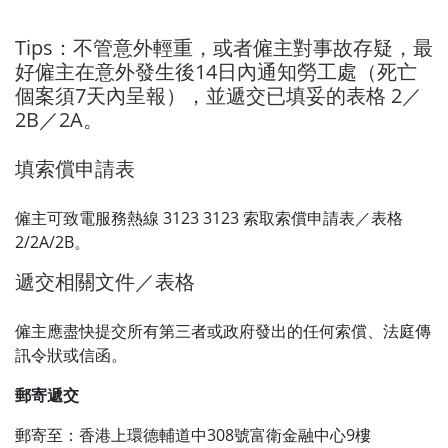
Tips：不管意外輕重，或者僱主對事故存疑，最
好僱主在意外發生後14日內通知勞工處（死亡
個案須7天內呈報），並遞交已填妥的表格 2／
2B／2A。
填索償申請表
僱主可致電服務熱線 3123 3123 索取索償申請表／表格
2/2A/2B。
遞交相關文件／表格
僱主應盡快提交所有第三者或政府發出的任何索償、法庭傳
訊令狀或信函。
郵寄遞交
郵寄至：香港上環德輔道中308號富衛金融中心9樓