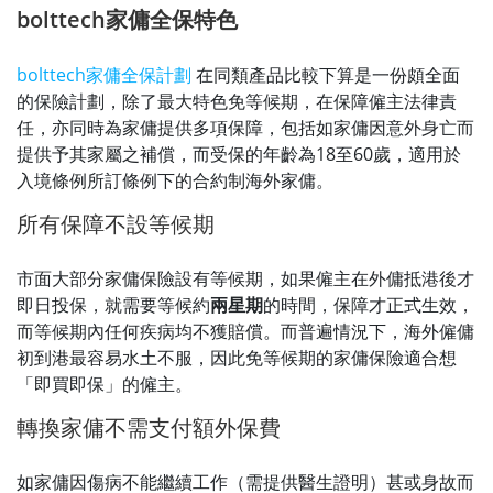
bolttech家傭全保特色
bolttech家傭全保計劃
在同類產品比較下算是一份頗全面
的保險計劃，除了最大特色免等候期，在保障僱主法律責
任，亦同時為家傭提供多項保障，包括如家傭因意外身亡而
提供予其家屬之補償，而受保的年齡為18至60歲，適用於
入境條例所訂條例下的合約制海外家傭。
所有保障不設等候期
市面大部分家傭保險設有等候期，如果僱主在外傭抵港後才
即日投保，就需要等候約
兩星期
的時間，保障才正式生效，
而等候期內任何疾病均不獲賠償。而普遍情況下，海外僱傭
初到港最容易水土不服，因此免等候期的家傭保險適合想
「即買即保」的僱主。
轉換家傭不需支付額外保費
如家傭因傷病不能繼續工作（需提供醫生證明）甚或身故而