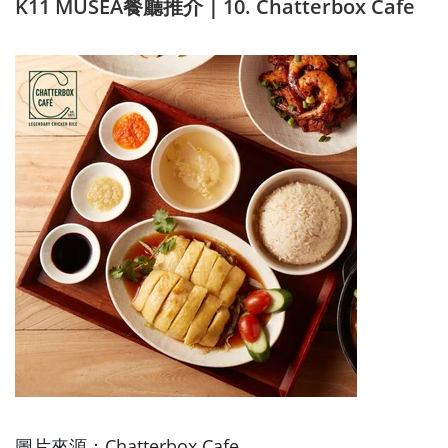
K11 MUSEA餐廳推介｜10. Chatterbox Cafe
圖片來源：Chatterbox Cafe