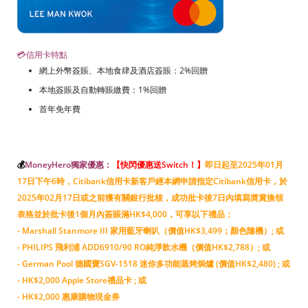
💳信用卡特點
網上外幣簽賬、本地食肆及酒店簽賬：2%回贈
本地簽賬及自動轉賬繳費：1%回贈
首年免年費
💰
MoneyHero獨家優惠：
【快閃優惠送Switch！
】
即日起至2025年01月
17日下午6時，Citibank信用卡新客戶經本網申請指定Citibank信用卡，於
2025年02月17日或之前獲有關銀行批核，成功批卡後7日內填寫奬賞換領
表格並於批卡後1個月內簽賬滿HK$4,000，可享以下禮品：
- Marshall Stanmore III 家用藍牙喇叭（價值HK$3,499；顏色隨機）; 或
- PHILIPS 飛利浦 ADD6910/90 RO純淨飲水機（價值HK$2,788）; 或
- German Pool 德國寶SGV-1518 迷你多功能蒸烤焗爐 (價值HK$2,480) ; 或
- HK$2,000 Apple Store禮品卡 ; 或
- HK$2,000 惠康購物現金券