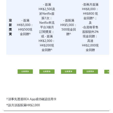
- 簽滿
-首兩月簽滿
HK$2,500及
HK$8,000：
於Netflix簽
HK$800 現
賬1次：
金回贈^；
迎
- 簽滿
- 簽賬滿
Netflix串流
及
新
HK$5,000：
HK$5,000：
平台3個月
-
合資格零售
-
獎
HK$500現
500現金回
訂閱獎賞；
簽賬額外2%
賞
金回贈^
贈^
或 - 簽滿
現金回贈：
HK$2,000：
高達
HK$200現
HK$2,000現
金回贈^
金回贈
^須事先透過
BEA App成功確認信用卡
*該月須簽賬滿HK$2,000