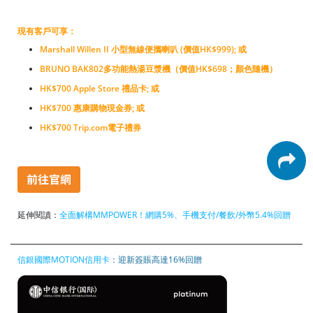
現有客戶可享：
Marshall Willen II 小型無線便攜喇叭 (價值HK$999); 或
BRUNO BAK802多功能熱湯豆漿機（價值HK$698；顏色隨機）
HK$700 Apple Store 禮品卡; 或
HK$700 惠康購物現金券; 或
HK$700 Trip.com電子禮券
延伸閱讀：
全
面
解構MMPOWER！網購5%、手機支付/餐飲/外幣5.4%回贈
信銀國際MOTION信用卡
：迎新簽賬高達16%回贈