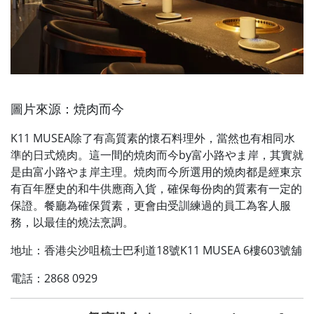
圖片來源：焼肉而今
K11 MUSEA除了有高質素的懷石料理外，當然也有相同水
準的日式燒肉。這一間的焼肉而今by富小路やま岸，其實就
是由富小路やま岸主理。焼肉而今所選用的燒肉都是經東京
有百年歷史的和牛供應商入貨，確保每份肉的質素有一定的
保證。餐廳為確保質素，更會由受訓練過的員工為客人服
務，以最佳的燒法烹調。
地址：香港尖沙咀梳士巴利道18號K11 MUSEA 6樓603號舖
電話：2868 0929