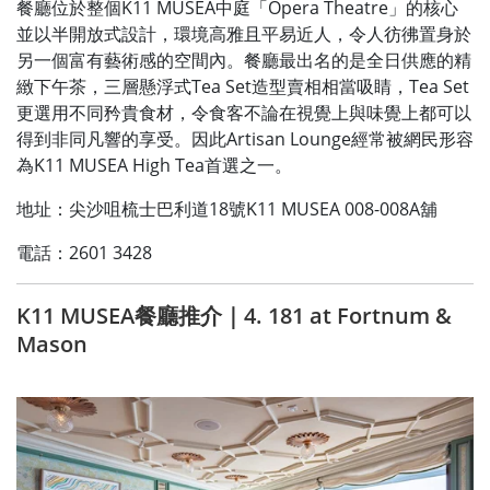
餐廳位於整個K11 MUSEA中庭「Opera Theatre」的核心
並以半開放式設計，環境高雅且平易近人，令人彷彿置身於
另一個富有藝術感的空間內。餐廳最出名的是全日供應的精
緻下午茶，三層懸浮式Tea Set造型賣相相當吸睛，Tea Set
更選用不同矜貴食材，令食客不論在視覺上與味覺上都可以
得到非同凡響的享受。因此Artisan Lounge經常被網民形容
為K11 MUSEA High Tea首選之一。
地址：尖沙咀梳士巴利道18號K11 MUSEA 008-008A舖
電話：2601 3428
K11 MUSEA餐廳推介｜4. 181 at Fortnum &
Mason