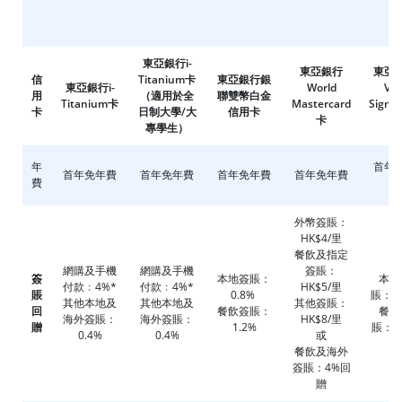
東亞銀行i-
東亞銀行
東亞
信
Titanium卡
東亞銀行銀
東亞銀行i-
World
Vis
用
（適用於全
聯雙幣白金
Titanium卡
Mastercard
Signa
卡
日制大學/大
信用卡
卡
卡
專學生）
年
首年
首年免年費
首年免年費
首年免年費
首年免年費
費
費
外幣簽賬：
HK$4/里
餐飲及指定
網購及手機
網購及手機
簽賬：
簽
本地簽賬：
本地
付款﹕4%*
付款﹕4%*
HK$5/里
賬
0.8%
賬：0
其他本地及
其他本地及
其他簽賬：
回
餐飲簽賬：
餐飲
海外簽賬：
海外簽賬：
HK$8/里
贈
1.2%
賬：2.
0.4%
0.4%
或
餐飲及海外
簽賬：4%回
贈