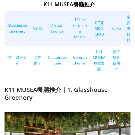
K11 MUSEA餐廳推介
多
181 at
上三兩
賀
Glasshouse
Artisan
Fortnum
VELO
SEXY
KaiYo
野
Greenery
Lounge
&
CRAB
拉
Mason
麵
K11
精選
富小路やま
焼肉
Chatterbox
Gontran
MUSEA
餐飲
岸
而今
Cafe
Cherrier
餐飲優
信用
惠
卡
K11 MUSEA餐廳推介｜1. Glasshouse
Greenery