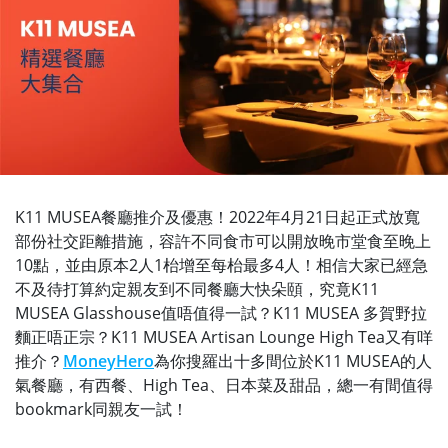
K11 MUSEA餐廳推介及優惠！2022年4月21日起正式放寬
部份社交距離措施，容許不同食市可以開放晚市堂食至晚上
10點，並由原本2人1枱增至每枱最多4人！相信大家已經急
不及待打算約定親友到不同餐廳大快朵頤，究竟K11
MUSEA Glasshouse值唔值得一試？K11 MUSEA 多賀野拉
麵正唔正宗？K11 MUSEA Artisan Lounge High Tea又有咩
推介？
MoneyHero
為你搜羅出十多間位於K11 MUSEA的人
氣餐廳，有西餐、High Tea、日本菜及甜品，總一有間值得
bookmark同親友一試！