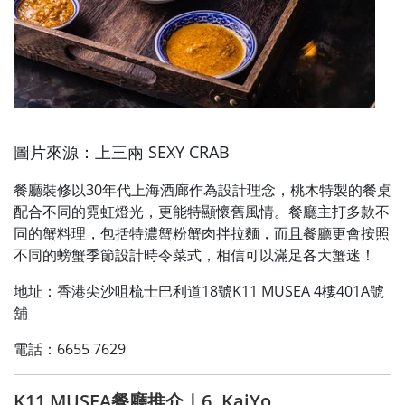
圖片來源：上三兩 SEXY CRAB
餐廳裝修以30年代上海酒廊作為設計理念，桃木特製的餐桌
配合不同的霓虹燈光，更能特顯懷舊風情。餐廳主打多款不
同的蟹料理，包括特濃蟹粉蟹肉拌拉麵，而且餐廳更會按照
不同的螃蟹季節設計時令菜式，相信可以滿足各大蟹迷！
地址：香港尖沙咀梳士巴利道18號K11 MUSEA 4樓401A號
舖
電話：6655 7629
K11 MUSEA餐廳推介｜6. KaiYo