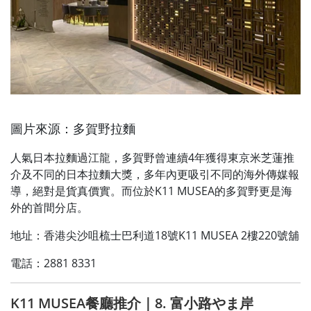
圖片來源：多賀野拉麵
人氣日本拉麵過江龍，多賀野曾連續4年獲得東京米芝蓮推
介及不同的日本拉麵大獎，多年內更吸引不同的海外傳媒報
導，絕對是貨真價實。而位於K11 MUSEA的多賀野更是海
外的首間分店。
地址：香港尖沙咀梳士巴利道18號K11 MUSEA 2樓220號舖
電話：2881 8331
K11 MUSEA餐廳推介｜8. 富小路やま岸