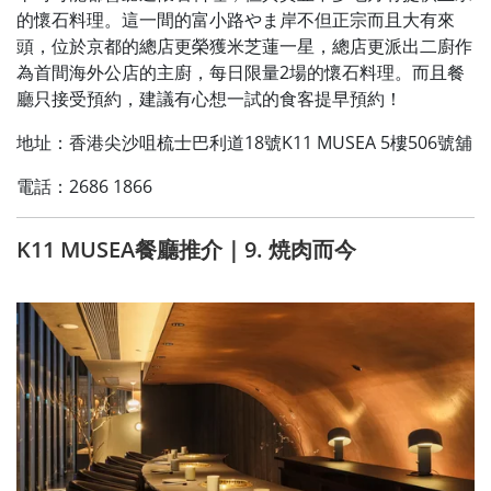
的懷石料理。這一間的富小路やま岸不但正宗而且大有來
頭，位於京都的總店更榮獲米芝蓮一星，總店更派出二廚作
為首間海外公店的主廚，每日限量2場的懷石料理。而且餐
廳只接受預約，建議有心想一試的食客提早預約！
地址：香港尖沙咀梳士巴利道18號K11 MUSEA 5樓506號舖
電話：2686 1866
K11 MUSEA餐廳推介｜9. 焼肉而今