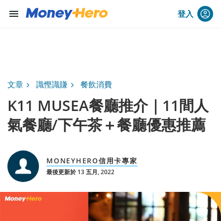
menu
登入
文章
識慳識賺
餐飲消費
K11 MUSEA餐廳推介｜11間人
氣餐廳/下午茶＋餐廳優惠推薦
MONEYHERO信用卡專家
最後更新於 13 五月, 2022