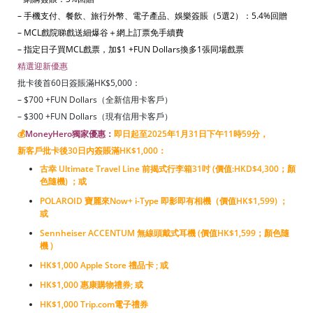
– 手機支付、餐飲、旅行外幣、電子產品、娛樂簽賬（5選2）：5.4%回贈
– MCL戲院睇戲送細爆谷＋網上訂票免手續費
– 指定日子買MCL戲票，加$1 +FUN Dollars換多1張同場戲票
精選迎新優惠
批卡後首60日簽賬滿HK$5,000：
– $700 +FUN Dollars（全新信用卡客戶）
– $300 +FUN Dollars（現有信用卡客戶）
💰
MoneyHero獨家優惠：
即日起至2025年1月31日下午11時59分，
新客戶批卡後30日内簽賬滿HK$1,000：
古幸 Ultimate Travel Line 前揭式行李箱31吋 (價值:HKD$4,300；顏
色隨機)
；
或
POLAROID 寶麗來Now+ i-Type 即影即有相機（價值HK$1,599)
；
或
Sennheiser ACCENTUM 無線頭戴式耳機 (價值HK$1,599；顏色隨
機 )
HK$1,000 Apple Store 禮品卡 ; 或
HK$1,000 惠康購物禮券; 或
HK$1,000 Trip.com電子禮券