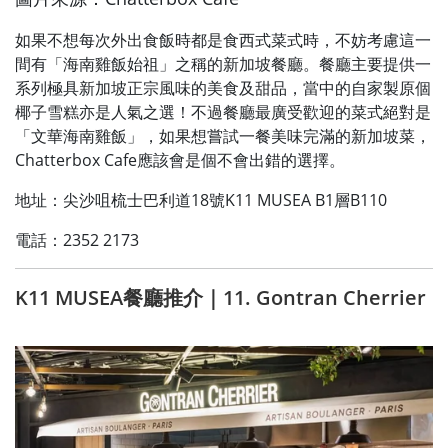
如果不想每次外出食飯時都是食西式菜式時，不妨考慮這一
間有「海南雞飯始祖」之稱的新加坡餐廳。餐廳主要提供一
系列極具新加坡正宗風味的美食及甜品，當中的自家製原個
椰子雪糕亦是人氣之選！不過餐廳最廣受歡迎的菜式絕對是
「文華海南雞飯」，如果想嘗試一餐美味完滿的新加坡菜，
Chatterbox Cafe應該會是個不會出錯的選擇。
地址：尖沙咀梳士巴利道18號K11 MUSEA B1層B110
電話：2352 2173
K11 MUSEA餐廳推介｜11. Gontran Cherrier