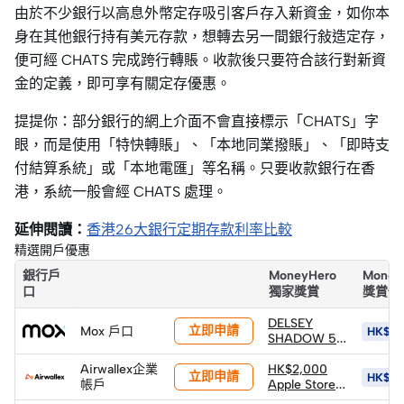
由於不少銀行以高息外幣定存吸引客戶存入新資金，如你本
身在其他銀行持有美元存款，想轉去另一間銀行敍造定存，
便可經 CHATS 完成跨行轉賬。收款後只要符合該行對新資
金的定義，即可享有關定存優惠。
提提你：部分銀行的網上介面不會直接標示「CHATS」字
眼，而是使用「特快轉賬」、「本地同業撥賬」、「即時支
付結算系統」或「本地電匯」等名稱。只要收款銀行在香
港，系統一般會經 CHATS 處理。
延伸閱讀：
香港26大銀行定期存款利率比較
精選開戶優惠
銀行戶
MoneyHero
Money
口
獨家獎賞
獎賞價
DELSEY
立即申請
Mox 戶口
HK$4,
SHADOW 5.0
75 CM 可擴
Airwallex企業
展行李箱 (建
HK$2,000
立即申請
HK$2,
帳戶
議零售價:
Apple Store
HK$3,890)
禮品卡