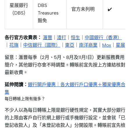
星展銀行
DBS
官方未列明
✔️
（DBS）
Treasures
豁免
各行官方收費表：
滙豐
｜
渣打
｜
恒生
｜
中國銀行（香港）
｜
花旗
｜
中信銀行（國際）
｜
東亞
｜
南洋商業
｜
Mox
｜
星展
留意：滙豐每季（2月、5月、8月及11月1日）更新服務費用
簡介，其他銀行亦會不時調整。轉賬前宜先按上方連結核對
最新收費。
延伸閱讀：
銀行開戶優惠｜各大銀行戶口優惠＋獨家優惠合
集
每日轉帳上限有幾多？
不少人以為每日轉賬上限是銀行硬性規定，其實大部分銀行
的上限由客戶自行於網上銀行或手機銀行設定，並會就「已
登記收款人」及「未登記收款人」分開設限。轉賬前宜先檢