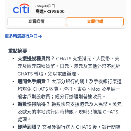
Citigold戶口
高達HK$98500
查看詳情
立即申請

更多精選銀行戶口
重點摘要
支援邊幾種貨幣？
CHATS 支援港元、人民幣、美
元及歐元四種貨幣。日元、澳元及其他外幣不能經
CHATS 轉賬，須以電匯辦理。
邊間免手續費？
大部分銀行的網上及手機銀行渠道
均豁免 CHATS 收費，渣打、東亞、Mox 及星展一
般客戶則設收費；經分行辦理則普遍收費。
轉數快得唔得？
轉數快只支援港元及人民幣。美元
及歐元的本地跨行即時轉賬，現時只能經 CHATS
處理。
幾時到賬？
交易獲銀行送入 CHATS 後，銀行間結