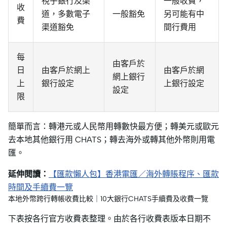
視乎銀行及渠
一般收費，
收
道，多數電子
一般豁免
另可能有中
費
渠道豁免
間行費用
每
由客戶於
日
由客戶於網上
由客戶於網
網上銀行
上
銀行設定
上銀行設定
設定
限
簡單而言：轉港元或人民幣用轉數快最方便；轉美元或歐元
去本地其他銀行用 CHATS；轉去海外或轉其他外幣則用電
匯。
延伸閱讀：
【匯款懶人包】香港電匯／海外轉賬程序、匯款
時間及手續費一覽
本地外幣跨行轉帳收費比較｜10大銀行CHATS手續費及收費一覽
下表按各行官方收費表整理。由於各行收費表版本日期不