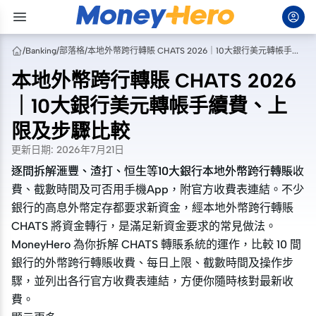
/
Banking
/
部落格
/
本地外幣跨行轉賬 CHATS 2026｜10大銀行美元轉帳手續費、上限及步驟比較
本地外幣跨行轉賬 CHATS 2026
｜10大銀行美元轉帳手續費、上
限及步驟比較
更新日期
:
2026年7月21日
逐間拆解滙豐、渣打、恒生等10大銀行本地外幣跨行轉賬收
逐間拆解滙豐、渣打、恒生等10大銀行本地外幣跨行轉賬收
費、截數時間及可否用手機App，附官方收費表連結。不少
費、截數時間及可否用手機App，附官方收費表連結。不少
銀行的高息外幣定存都要求新資金，經本地外幣跨行轉賬
銀行的高息外幣定存都要求新資金，經本地外幣跨行轉賬
CHATS 將資金轉行，是滿足新資金要求的常見做法。
CHATS 將資金轉行，是滿足新資金要求的常見做法。
MoneyHero 為你拆解 CHATS 轉賬系統的運作，比較 10 間
MoneyHero 為你拆解 CHATS 轉賬系統的運作，比較 10 間
銀行的外幣跨行轉賬收費、每日上限、截數時間及操作步
銀行的外幣跨行轉賬收費、每日上限、截數時間及操作步
驟，並列出各行官方收費表連結，方便你隨時核對最新收
驟，並列出各行官方收費表連結，方便你隨時核對最新收
費。
費。