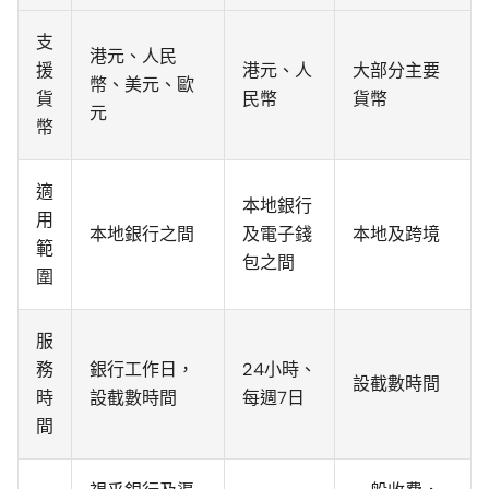
支
港元、人民
援
港元、人
大部分主要
幣、美元、歐
貨
民幣
貨幣
元
幣
適
本地銀行
用
本地銀行之間
及電子錢
本地及跨境
範
包之間
圍
服
務
銀行工作日，
24小時、
設截數時間
時
設截數時間
每週7日
間