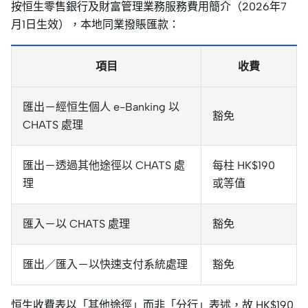
按恒生零售銀行及財富管理業務服務費用簡介（2026年7
月1日生效），本地同業撥賬匯款：
項目
收費
匯出－經恒生個人 e-Banking 以
豁免
CHATS 處理
匯出－透過其他途徑以 CHATS 處
每柱 HK$190
理
或等值
匯入－以 CHATS 處理
豁免
匯出／匯入－以快速支付系統處理
豁免
恒生收費表以「其他途徑」而非「分行」表述，故 HK$190