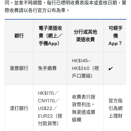
同，並會不時調整，每行已標明收費表版本或查核日期，實
際收費請以各行官方公布為準。
電子渠道收
可經手
分行或其他
銀行
費（網上／
機
渠道收費
手機App）
App？
HK$145–
滙豐銀行
免手續費
HK$260（視
✔️
戶口層級）
HK$170／
收費表只按
CNY170／
官方指
貨幣列出，
渣打銀行
US$22／
引為網
無渠道或層
EUR22（按
上理財
級欄
付款貨幣）