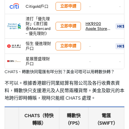
(由Mox 送出)
立即申請
Citigold戶口
-
-
渣打「優先理
財」(渣打國
HK$900
立即申請
HK$4,
泰Mastercard
Apple Store
– 優先理財)
禮品卡
恒生 優進理財
立即申請
-
HK$8
戶口
星展豐盛理財
-
-
戶口
CHATS、轉數快同電匯有咩分別？美金可唔可以用轉數快轉？
不可以。根據香港銀行同業結算有限公司及各行收費表資
料，轉數快只支援港元及人民幣兩種貨幣。美金及歐元的本
地跨行即時轉賬，現時只能經 CHATS 處理。
CHATS（特快
轉數快
電匯
轉賬）
（FPS）
（SWIFT）