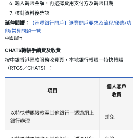
輸入轉賬金額，再選擇費用支付方及轉賬日期
核對資料後確認
延伸閱讀：
【滙豐銀行開戶】滙豐開戶要求及流程/優惠/功
能/常見問題一覽
中國銀行
CHATS轉帳手續費及收費
按中銀香港匯款服務收費頁，本地銀行轉賬－特快轉賬
（RTGS／CHATS）：
個人客戶
項目
收費
以特快轉賬撥款至其他銀行－透過網上
豁免
銀行辦理