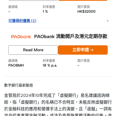
邀請碼
利率優惠
開戶獎賞
-
1 %
HK$32000
可獲得的優惠
(
2
)
PAObank 流動開戶及港元定期存款
Read More
立即申請
邀請碼
利率優惠
開戶獎賞
PAOBMH
18 % p.a.
-
數字銀行最新動態
金管局於2024年10年完成了「虛擬銀行」易名建議諮詢總
結，指「虛擬銀行」的名稱已不合時宜，未能反映虛擬銀行
於金融科技的應用和營運手法上的演變，且「虛擬」一詞有
並非從事真實金融活動、或涉及高風險業務活動的印象。虛