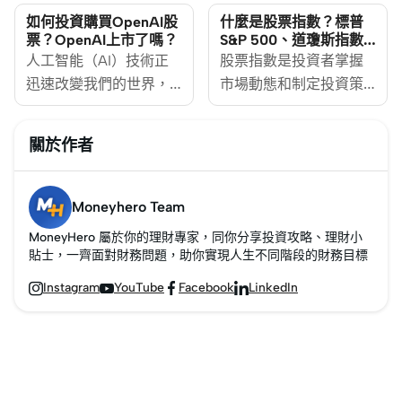
國頂尖公司。該指數展
國金融市場健康狀況最
如何投資購買OpenAI股
什麼是股票指數？標普
現了強勁的回報記錄，
廣泛引用的指標之一，
票？OpenAI上市了嗎？
S&P 500、道瓊斯指數
及更多股票指數
平均每年約有10%的回報
人工智能（AI）技術正
也是更廣泛經濟前景的
股票指數是投資者掌握
率。投資者定期監測該
迅速改變我們的世界，
關鍵晴雨表。對於尋求
市場動態和制定投資策
指數及其表現最佳的股
從醫療保健到金融投
國際市場投資的香港投
略的關鍵工具。它不僅
票，作了解為整體美股
資，AI的應用無處不
資者而言，了解這一舉
反映整體市場的表現，
關於作者
行情和經濟健康狀況的
在。AI概念股因此成為
足輕重的富時100指數可
還能為投資者提供多元
指標。 然而，2025年的
投資者關注的焦點。
以提供寶貴的投資機
化的投資方向。無論是
美股市場呈現了不同的
MoneyHero
會。
追蹤本地市場的恒生指
Moneyhero Team
走勢。在標準普爾500指
[https://www.moneyhero.com.hk/blog/zh]
數，還是觀察國際市場
MoneyHero 屬於你的理財專家，同你分享投資攻略、理財小
數去年飆升約23%之
下文探討AI概念股的定
的標普500或道瓊斯指
貼士，一齊面對財務問題，助你實現人生不同階段的財務目標
後，連續兩年的漲幅超
義、與晶片股的區別及
數，了解這些指數的運
Instagram
YouTube
Facebook
LinkedIn




過20%，市場經歷了回
介紹市值前十的AI概念
作方式和影響因素，能
調。特朗普總統於4月2
美股，以及投資AI股票
讓投資者更準確掌握市
日公佈的關稅計劃使美
的的風險。
場走勢，從而提升資產
股下跌。此外，美聯儲3
配置效率與投資回報。
月中旬決定維持現行利
如你是初學者，不妨先