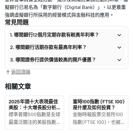
擬銀行已易名為「數字銀行（Digital Bank）」，以更着重
強調虛擬銀行所採用的經營模式與金融科技的應用。
常見問題

1. 哪間銀行12個月定期存款有較高年利率？

2. 哪間銀行活期存款有最高年利率？

3. 哪間證券行提供價值較高的開戶優惠？
返回頂端
相關文章
2025年頭十大表現最佳
富時100指數 (FTSE 100)
美股：十大增長股分析
是什麼及如何投資？
及投資策略指南
標準普爾500指數是全球
金融時報股票交易所100
最廣泛關注的美股指數
指數(FTSE 100)，也被
之一，包含了五百家美
稱為富時100指數，是英