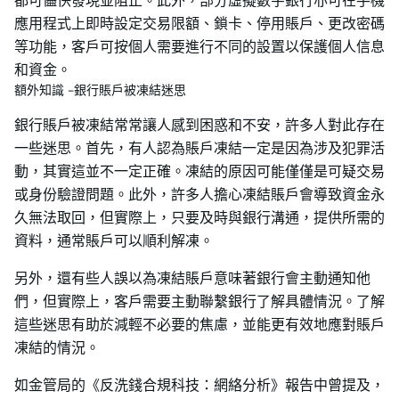
都可儘快發現並阻止。此外，部分虛擬數字銀行亦可在手機
應用程式上即時設定交易限額、鎖卡、停用賬戶、更改密碼
等功能，客戶可按個人需要進行不同的設置以保護個人信息
和資金。
額外知識 -銀行賬戶被凍結迷思
銀行賬戶被凍結常常讓人感到困惑和不安，許多人對此存在
一些迷思。首先，有人認為賬戶凍結一定是因為涉及犯罪活
動，其實這並不一定正確。凍結的原因可能僅僅是可疑交易
或身份驗證問題。此外，許多人擔心凍結賬戶會導致資金永
久無法取回，但實際上，只要及時與銀行溝通，提供所需的
資料，通常賬戶可以順利解凍。
另外，還有些人誤以為凍結賬戶意味著銀行會主動通知他
們，但實際上，客戶需要主動聯繫銀行了解具體情況。了解
這些迷思有助於減輕不必要的焦慮，並能更有效地應對賬戶
凍結的情況。
如金管局的《反洗錢合規科技：網絡分析》報告中曾提及，