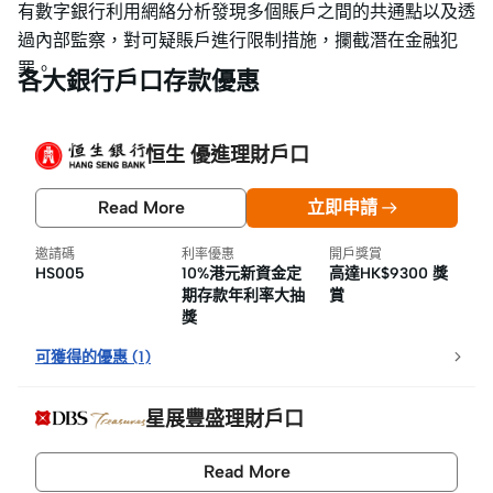
有數字銀行利用網絡分析發現多個賬戶之間的共通點以及透
過內部監察，對可疑賬戶進行限制措施，攔截潛在金融犯
罪。
各大銀行戶口存款優惠
恒生 優進理財戶口
Read More
立即申請
邀請碼
利率優惠
開戶獎賞
HS005
10%港元新資金定
高達HK$9300 獎
期存款年利率大抽
賞
獎
可獲得的優惠
(
1
)
星展豐盛理財戶口
Read More