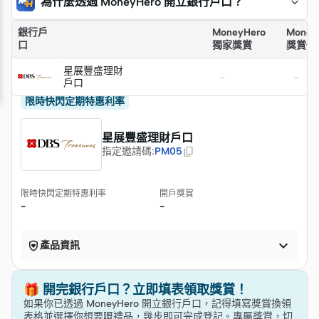
為什麼透過 MoneyHero 開立銀行戶口？
銀行戶
MoneyHero
Money
口
獨家獎賞
獎賞價
星展豐盛理財
-
-
戶口
限時快閃定期特惠利率
星展豐盛理財戶口
指定邀請碼
:
PM05
限時快閃定期特惠利率
開戶獎賞
-
-


產品資訊
🎁 開完銀行戶口？立即填表領取獎賞！
如果你已透過 MoneyHero 開立銀行戶口，記得填寫獎賞換領
表格並選擇你想要嘅禮品，幾步即可完成登記。專屬獎賞，切