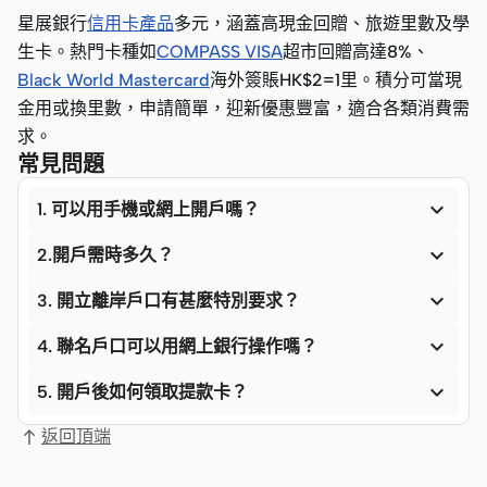
星展銀行
信用卡產品
多元，涵蓋高現金回贈、旅遊里數及學
生卡。熱門卡種如
COMPASS VISA
超市回贈高達8%、
Black World Mastercard
海外簽賬HK$2=1里。積分可當現
金用或換里數，申請簡單，迎新優惠豐富，適合各類消費需
求。
常見問題

1. 可以用手機或網上開戶嗎？

2.開戶需時多久？

3. 開立離岸戶口有甚麼特別要求？

4. 聯名戶口可以用網上銀行操作嗎？

5. 開戶後如何領取提款卡？
返回頂端