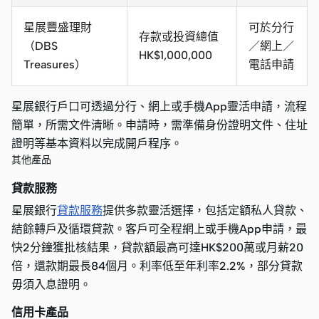
星展豐盛理財
可於分行
存款或投資總值
（DBS
／網上／
HK$1,000,000
Treasures）
電話申請
星展銀行戶口可透過分行、網上或手機App靈活申請，流程
簡單，所需文件清晰。申請時，需準備身份證明文件、住址
證明等基本資料以完成開戶程序。
其他產品
貸款服務
星展銀行
貸款服務
提供多款靈活選擇，包括定額私人貸款、
結餘轉戶及循環貸款。客戶可全程網上或手機App申請，最
快2分鐘獲批核結果，貸款額最高可達HK$200萬或月薪20
倍，還款期最長84個月。利率低至年利率2.2%，部分貸款
毋須入息證明。
信用卡產品