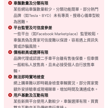
車盤數量及分類有限
某些網站車盤數量較少，分類功能簡單，部分熱門
品牌（如Tesla、BYD）未有專頁，搜尋心儀車型較
為困難。
平台監管及可信度參差
一些平台（如Facebook Marketplace）監管較鬆，
車盤真偽及賣家可信度難以保證，容易遇上資訊失
實或詐騙風險。
價格較高或選擇有限
品牌代理或認證二手車平台雖有售後保養，但車價
一般較私人放售高，且未必接受個人自行放售車
輛。
無法即時實地檢查
網上購車難以即時親身檢查車輛實況，部分買家需
額外安排驗車或現場睇車，增加時間及溝通成本。
用戶基數及互動有限
某些新興平台使用人數較少，車盤選擇有限，買賣
雙方互動亦不及傳統車行直接。