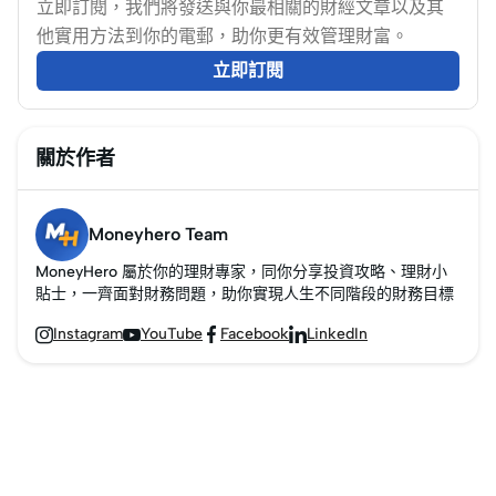
以及教你如何利用汽車
立即訂閱，我們將發送與你最相關的財經文章以及其
保險計算機精準估算費
他實用方法到你的電郵，助你更有效管理財富。
用，確保你選擇最適
立即訂閱
合、最划算的保險計
劃。
關於作者
Moneyhero Team
MoneyHero 屬於你的理財專家，同你分享投資攻略、理財小
貼士，一齊面對財務問題，助你實現人生不同階段的財務目標
Instagram
YouTube
Facebook
LinkedIn



