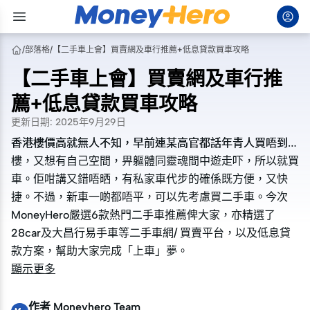
/
部落格
/
【二手車上會】買賣網及車行推薦+低息貸款買車攻略
【二手車上會】買賣網及車行推
薦+低息貸款買車攻略
更新日期
:
2025年9月29日
香港樓價高就無人不知，早前連某高官都話年青人買唔到
香港樓價高就無人不知，早前連某高官都話年青人買唔到
樓，又想有自己空間，畀軀體同靈魂間中遊走吓，所以就買
樓，又想有自己空間，畀軀體同靈魂間中遊走吓，所以就買
車。佢咁講又錯唔晒，有私家車代步的確係既方便，又快
車。佢咁講又錯唔晒，有私家車代步的確係既方便，又快
捷。不過，新車一啲都唔平，可以先考慮買二手車。今次
捷。不過，新車一啲都唔平，可以先考慮買二手車。今次
MoneyHero嚴選6款熱門二手車推薦俾大家，亦精選了
MoneyHero嚴選6款熱門二手車推薦俾大家，亦精選了
28car及大昌行易手車等二手車網/ 買賣平台，以及低息貸
28car及大昌行易手車等二手車網/ 買賣平台，以及低息貸
款方案，幫助大家完成「上車」夢。
款方案，幫助大家完成「上車」夢。
顯示更多
作者
Moneyhero Team