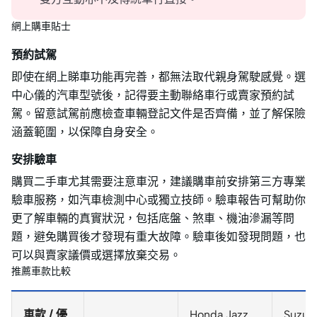
網上購車貼士
預約試駕
即使在網上睇車功能再完善，都無法取代親身駕駛感覺。選
中心儀的汽車型號後，記得要主動聯絡車行或賣家預約試
駕。留意試駕前應檢查車輛登記文件是否齊備，並了解保險
涵蓋範圍，以保障自身安全。
安排驗車
購買二手車尤其需要注意車況，建議購車前安排第三方專業
驗車服務，如汽車檢測中心或獨立技師。驗車報告可幫助你
更了解車輛的真實狀況，包括底盤、煞車、機油滲漏等問
題，避免購買後才發現有重大故障。驗車後如發現問題，也
可以與賣家議價或選擇放棄交易。
推薦車款比較
車款 / 優
Honda Jazz
Suzuki