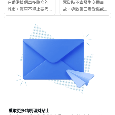
覽
傷。這些問題不僅影響
在香港這個車多路窄的
開支是不少車主都非常
駕駛時不幸發生交通事
車輛外觀，若傷痕過深
城市，買車不單止要考
關心的事情。當中，如
故，導致第三者受傷或
導致金屬外露，更可能
慮車價，同時要了解車
何盡可能減低汽車保險
財物損毀，你可能需要
引發生鏽，影響車身結
保價錢。不少新手對汽
費用亦是重要一環。接
支付數十萬甚至過百萬
構。汽車噴油是修復車
車保險一知半解，導致
下來，MoneyHero將教
的賠償，修理費、醫療
身外觀、保護車輛的常
花冤枉錢買錯保單，甚
你7個購買最平車保（包
費、甚至法律訴訟費用
見方法之一。此外，若
至在需要理賠時發現保
括三保）的貼士，助你
都可能讓你一夜之間破
車主希望改變車身顏色
障不足。如果你正在為
大大降低不必要的車保
產。這時候，第三者責
以提升個人風格，噴油
汽車保險煩惱，就試下
開支，購買最平的汽車
任保險（俗稱三保）就
也是一個理想選擇。
MoneyHero的汽車保險
保險。<
是你的護身符，幫助你
MoneyHero為你介紹汽
計算機！它能根據汽車
應對突如其來的財務風
車噴油的流程、全車與
品牌、型號、出廠年份
險。
局部噴油的區別、費用
等因素，快速計算私家
計算方式，以及焗油技
車保險價錢，讓你一目
術的優缺點。
了然不同方案的費用。
本文整理車保計算方
式、影響保費的因素，
獲取更多精明理財貼士