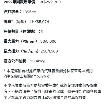
2022年同款新車價：
HK$299,900
汽缸容量：
1,395cc
牌費*（每年）：
HK$5,074
座位數目（連司機）：
5
最大馬力（PS/rpm）
150/5,000
最大扭力（Nm/rpm）
250/1,500
官方公布油耗：
20.4km/L
* 本港運輸署根據汽車的汽缸容量劃分私家車牌照費用
汽車保險網上報價簡單又有保障
不少人買車時為方便都會委託車行或經紀辦理車保投保事
宜，不過為清楚了解自己應得的保障，還是強烈建議各位車
主／準車主親力親為去比較及選擇合適的車保計劃！