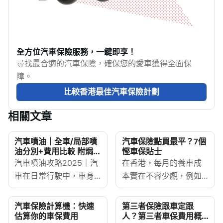
全方位汽車保險服務，一鍵即享！
尋找最合適的汽車保險，確保您的愛車獲得全面保
障。
比較香港最佳汽車保險計劃
相關文章
汽車噴油｜全車/局部噴
汽車保險點買最平？7個
油分別+費用比較 附焗油
慳車保貼士
優缺點
汽車噴油攻略2025｜汽
在香港，每月的養車成
車在日常行駛中，車身
本實在不容少覷，例如
難免會因路面沙石、碰
油錢、停車場租金、維
撞或長時間日曬雨淋而
修、隧道費及牌費等，
汽車保險計算機：快速
第三者保險跟車定跟
出現刮痕、褪色或損
因此如何有效降低汽車
估算你的車保費用
人？第三者車保費用概