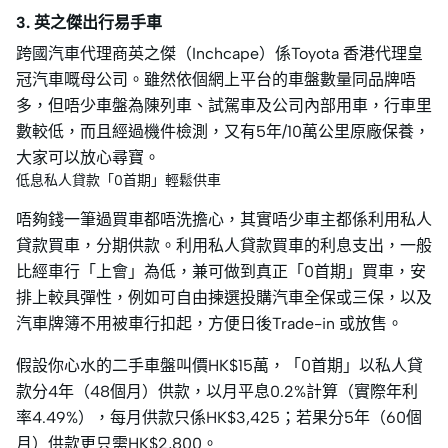
3. 英之傑出行易手車
跨國汽車代理商英之傑（Inchcape）係Toyota 香港代理皇
冠汽車嘅母公司。雖然依個網上平台的車盤數量同品牌唔
多，但唔少車盤為陳列車、試駕車及公司內部用車，行車里
數較低，而且經過機件檢測，又有5年/10萬公里原廠保養，
大家可以放心尋寶。
低息私人貸款「0首期」輕鬆供車
唔夠錢一筆過買車都唔洗擔心，其實唔少車主都係利用私人
貸款買車，分期供款。利用私人貸款買車的利息支出，一般
比經車行「上會」為低，兼可做到真正「0首期」買車，安
排上較具彈性，例如可自由揀選投購汽車全保或三保，以及
汽車牌簿不用被車行扣起，方便日後Trade-in 或放售。
假設你心水的二手車盤叫價HK$15萬，「0首期」以私人貸
款分4年（48個月）供款，以月平息0.2%計算（實際年利
率4.49%），每月供款只係HK$3,425；若果分5年（60個
月）供款更只需HK$2,800。