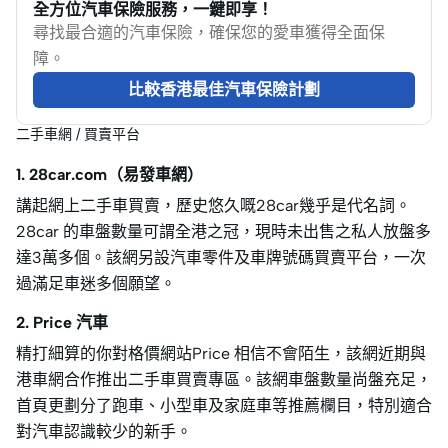
全方位汽車保險服務，一鍵即享！
尋找最合適的汽車保險，確保您的愛車獲得全面保
障。
比較香港最佳汽車保險計劃
二手車網 / 買賣平台
1. 28car.com（易發車網）
講起網上二手車買賣，歷史悠久嘅28car幾乎是代名詞。
28car 的車盤數量可謂全港之冠，現時未出售之私人放盤多
達3萬多個。該網另設汽車零件及車牌號碼買賣平台，一次
過滿足車迷多個願望。
2. Price 汽車
精打細算的你對格價網站Price 相信不會陌生，該網近期與
港車網合作推出二手車買賣專區。該網車盤數量尚盤充足，
首頁更劃分了跑車、小型車及家庭車等推薦欄目，特別適合
對汽車認識較少的新手。