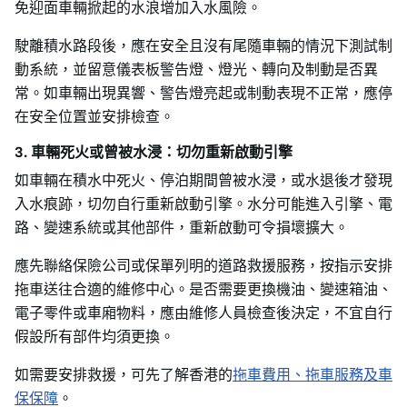
免迎面車輛掀起的水浪增加入水風險。
駛離積水路段後，應在安全且沒有尾隨車輛的情況下測試制
動系統，並留意儀表板警告燈、燈光、轉向及制動是否異
常。如車輛出現異響、警告燈亮起或制動表現不正常，應停
在安全位置並安排檢查。
3. 車輛死火或曾被水浸：切勿重新啟動引擎
如車輛在積水中死火、停泊期間曾被水浸，或水退後才發現
入水痕跡，切勿自行重新啟動引擎。水分可能進入引擎、電
路、變速系統或其他部件，重新啟動可令損壞擴大。
應先聯絡保險公司或保單列明的道路救援服務，按指示安排
拖車送往合適的維修中心。是否需要更換機油、變速箱油、
電子零件或車廂物料，應由維修人員檢查後決定，不宜自行
假設所有部件均須更換。
如需要安排救援，可先了解香港的
拖車費用、拖車服務及車
保保障
。