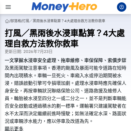
/
部落格
/
打風／黑雨後水浸車點算？4大處理自救方法教你救車
打風／黑雨後水浸車點算？4大處
理自救方法教你救車
更新日期
:
2026年7月23日
一文掌握水浸車安全處理、拖車維修、車保保障、索償步驟
一文掌握水浸車安全處理、拖車維修、車保保障、索償步驟
及黑雨駕駛注意事項。香港的颱風及暴雨可能令道路在短時
及黑雨駕駛注意事項。香港的颱風及暴雨可能令道路在短時
間內出現積水。車輛一旦死火、車廂入水或停泊期間被水
間內出現積水。車輛一旦死火、車廂入水或停泊期間被水
浸，錯誤啟動引擎可令損壞加劇。處理水浸車時應先確保人
浸，錯誤啟動引擎可令損壞加劇。處理水浸車時應先確保人
身安全，再按車輛狀況聯絡保險公司、道路救援及維修人
身安全，再按車輛狀況聯絡保險公司、道路救援及維修人
員。輪胎被水浸至四分之一或二分之一，並不是判斷車輛能
員。輪胎被水浸至四分之一或二分之一，並不是判斷車輛能
否安全啟動或通過積水的劃一標準。運輸署只建議駕駛者在
否安全啟動或通過積水的劃一標準。運輸署只建議駕駛者在
水不太深而決定繼續前進時慢駛；如無法確定水深、路面狀
水不太深而決定繼續前進時慢駛；如無法確定水深、路面狀
況或車輛涉水能力，應以停車及改道為先。
況或車輛涉水能力，應以停車及改道為先。
顯示更多