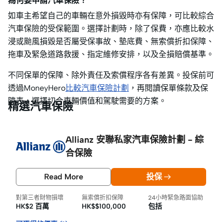
為何要申請汽車保險？
如車主希望自己的車輛在意外損毀時亦有保障，可比較綜合
汽車保險的受保範圍。選擇計劃時，除了保費，亦應比較水
浸或颱風損毀是否屬受保事故、墊底費、無索償折扣保障、
拖車及緊急道路救援、指定維修安排，以及全損賠償基準。
不同保單的保障、除外責任及索償程序各有差異。投保前可
透過MoneyHero
比較汽車保險計劃
，再閱讀保單條款及保
障表，選擇切合車輛價值和駕駛需要的方案。
精選汽車保險
Allianz 安聯私家汽車保險計劃 - 綜
合保險
Read More
投保
對第三者財物損壞
無索償折扣保障
24小時緊急路面協助
HK$2 百萬
HK$$100,000
包括