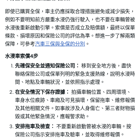
即使已購買全保，車主仍應採取合理措施避免或減少損失，
例如不要明知前方嚴重水浸仍強行駛入，也不要在車輛曾被
水浸後重新啟動引擎。索償是否成立及賠償額，最終以保單
條款、損壞原因和保險公司的評估為準。想進一步了解兩類
保障，可參考
汽車三保與全保的分別
。
水浸車索償4步
先確保安全並通知保險公司：
移到安全地方後，盡快
聯絡保險公司或保單列明的緊急支援熱線，說明水浸時
間、地點及車輛狀況，並依照指示處理。
在安全情況下保存證據：
拍攝車輛位置、四周環境、
車身水位痕跡、車廂及可見損壞，保留拖車、維修報價
及其他相關文件。如事故涉及人身傷亡、第三者財物損
毀或其他緊急情況，應報警求助。
安排拖車及檢查：
不要重新啟動曾被水浸的車輛。按
保險公司指示安排拖車及驗車，並取得維修報價。