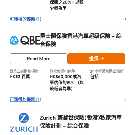
保額之20%，以較
少者為準
可獲得的優惠
(
1
)
昆士蘭保險香港汽車超級保險 - 綜
合保險
Read More
投保
對第三者財物損壞
無索償折扣保障
24小時緊急路面協助
HK$3 百萬
HK$60,000或汽
包括
車估值的15% （以
較低者為準）
可獲得的優惠
(
1
)
Zurich 蘇黎世保險(香港)私家汽車
保險計劃 - 綜合保險