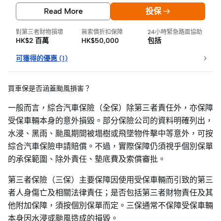
Read More
投保
對第三者財物損壞
無索償折扣保障
24小時緊急路面協助
HK$2 百萬
HK$50,000
包括
可獲得的優惠
(
1
)
買車保是否涵蓋颱風損害？
一般而言，綜合汽車保險（全保）除第三者責任外，亦保障
受保車輛本身的意外損毀。部分保險公司的資料明確列出，
水浸、黑雨、颱風期間被塌樹或飛墜物件擊中等意外，可按
綜合汽車保險申請賠償。不過，實際保障仍須視乎個別保單
的承保範圍、除外責任、墊底費及索償審批。
第三者保險（三保）主要保障因使用受保車輛而引致的第三
者人身傷亡及相關法律責任；是否包括第三者財物責任及其
他附加保障，須按個別保單而定。三保通常不保障受保車輛
本身因水浸或颱風造成的損毀。