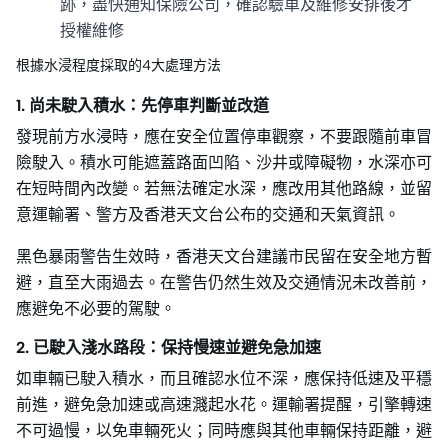
跡，盡快通知保險公司，確認驗車及維修安排後才
授權維修
根據水浸程度採取的4大處理方法
1. 尚未駛入積水：先停車判斷並改道
發現前方水浸時，應在安全位置停車觀察，不要跟隨前車冒
險駛入。積水可能遮蓋路面凹陷、沙井或障礙物，水深亦可
在短時間內改變。若無法確定水深，應改用其他路線，並留
意運輸署、警方及香港天文台公布的交通和天氣資訊。
黑色暴雨警告生效時，香港天文台建議市民留在安全地方暫
避，直至大雨過去。在警告仍然生效及交通情況未改善前，
應避免不必要的駕駛。
2. 已駛入淺水路段：保持慢速並避免急加速
如車輛已駛入積水，而且確認水位不深，應保持低速及平穩
前進，避免急加速或高速濺起水花。運輸署提醒，引擎轉速
不可過慢，以免車輛死火；同時應與其他車輛保持距離，避