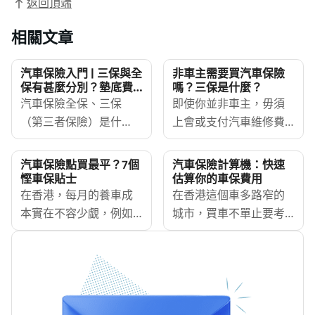
返回頂端
相關文章
汽車保險入門 | 三保與全
非車主需要買汽車保險
保有甚麼分別？墊底費
嗎？三保是什麼？
是甚麼？比較6大車保邊
汽車保險全保、三保
即使你並非車主，毋須
間好！
（第三者保險）是什
上會或支付汽車維修費
麼？市面上多間汽車保
用，但假如你經常需要
險邊間好？即睇汽車保
租車或駕駛別人車輛，
汽車保險點買最平？7個
汽車保險計算機：快速
險比較2025！
你仍然需要購買香港法
慳車保貼士
估算你的車保費用
MoneyHero幫你比較
在香港，每月的養車成
例要求的「第三者責任
在香港這個車多路窄的
Allianz、Zurich蘇黎
本實在不容少覷，例如
保險」（下稱「三
城市，買車不單止要考
世、bolttech（前稱富衛
油錢、停車場租金、維
保」）作為基本的汽車
慮車價，同時要了解車
保險有限公司）、
修、隧道費及牌費等，
保障。在本文中，我們
保價錢。不少新手對汽
BOCGI中銀集團保險、
因此如何有效降低汽車
將探討第三者風險的保
車保險一知半解，導致
AIG及中國平安等香港汽
開支是不少車主都非常
障範圍、誰需要此保
花冤枉錢買錯保單，甚
車保險推薦，更會詳細
關心的事情。當中，如
險、誰毋須購買、哪裡
至在需要理賠時發現保