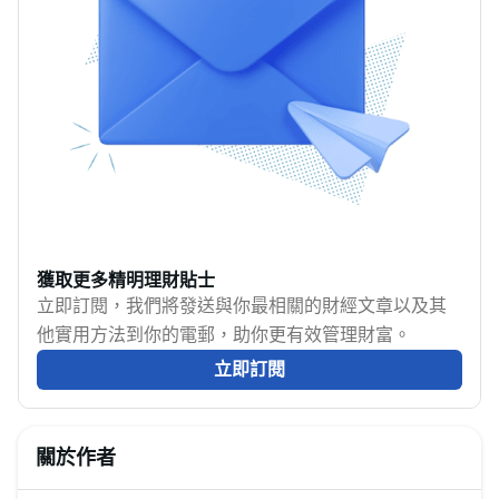
講解影響三保及全保汽
何盡可能減低汽車保險
可以購買及其費用等。
障不足。如果你正在為
車保險費用的5大因素！
費用亦是重要一環。接
汽車保險煩惱，就試下
車主購買汽車保險除了
下來，MoneyHero將教
MoneyHero的汽車保險
能獲取安心，更是履行
你7個購買最平車保（包
計算機！它能根據汽車
法律責任，所以在制定
括三保）的貼士，助你
品牌、型號、出廠年份
買車、換車預算前，選
大大降低不必要的車保
等因素，快速計算私家
擇一份價錢合理、保障
開支，購買最平的汽車
車保險價錢，讓你一目
適合自己需要的汽車保
保險。<
了然不同方案的費用。
險非常重要。
本文整理車保計算方
式、影響保費的因素，
獲取更多精明理財貼士
以及教你如何利用汽車
立即訂閱，我們將發送與你最相關的財經文章以及其
保險計算機精準估算費
他實用方法到你的電郵，助你更有效管理財富。
用，確保你選擇最適
立即訂閱
合、最划算的保險計
劃。
關於作者