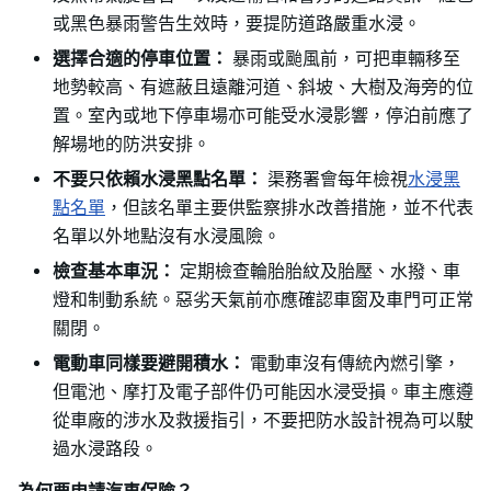
或黑色暴雨警告生效時，要提防道路嚴重水浸。
選擇合適的停車位置：
暴雨或颱風前，可把車輛移至
地勢較高、有遮蔽且遠離河道、斜坡、大樹及海旁的位
置。室內或地下停車場亦可能受水浸影響，停泊前應了
解場地的防洪安排。
不要只依賴水浸黑點名單：
渠務署會每年檢視
水浸黑
點名單
，但該名單主要供監察排水改善措施，並不代表
名單以外地點沒有水浸風險。
檢查基本車況：
定期檢查輪胎胎紋及胎壓、水撥、車
燈和制動系統。惡劣天氣前亦應確認車窗及車門可正常
關閉。
電動車同樣要避開積水：
電動車沒有傳統內燃引擎，
但電池、摩打及電子部件仍可能因水浸受損。車主應遵
從車廠的涉水及救援指引，不要把防水設計視為可以駛
過水浸路段。