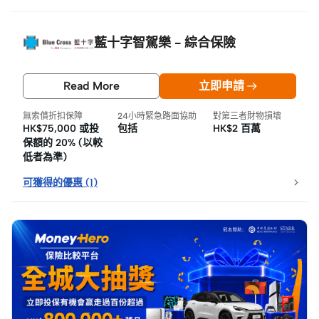
藍十字智駕樂 - 綜合保險
Read More
立即申請
無索償折扣保障
24小時緊急路面協助
對第三者財物損壞
HK$75,000 或投
包括
HK$2 百萬
保額的 20% (以較
低者為準)
可獲得的優惠
(
1
)