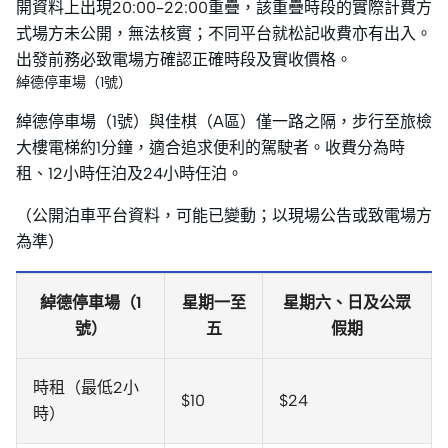
開資料上出現20:00–22:00重疊，該重疊時段的實際計費方
式場方未公開，無法核實；不同平台就松記收費亦有出入。
出發前務必致電場方確認正確時段及實收價格。
綽德停車場（1號）
綽德停車場（1號）與佳棋（A區）僅一路之隔，步行至旅檢
大樓電梯約1分鐘，適合追求便利的駕駛者。收費分為時
租、12小時任泊及24小時任泊。
（公開泊車平台資料，可能已變動；以現場公告或致電場方
為準）
綽德停車場（1
星期一至
星期六、日及公眾
號）
五
假期
時租（最低2小
$10
$24
時）