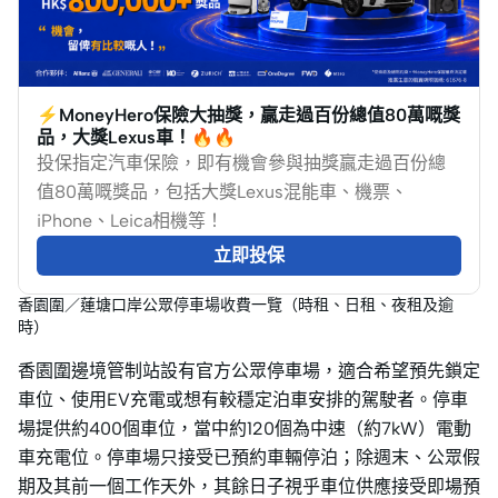
⚡MoneyHero保險大抽獎，贏走過百份總值80萬嘅獎
品，大獎Lexus車！🔥🔥
投保指定汽車保險，即有機會參與抽獎贏走過百份總
值80萬嘅獎品，包括大獎Lexus混能車、機票、
iPhone、Leica相機等！
立即投保
香園圍／蓮塘口岸公眾停車場收費一覽（時租、日租、夜租及逾
時）
香園圍邊境管制站設有官方公眾停車場，適合希望預先鎖定
車位、使用EV充電或想有較穩定泊車安排的駕駛者。停車
場提供約400個車位，當中約120個為中速（約7kW）電動
車充電位。停車場只接受已預約車輛停泊；除週末、公眾假
期及其前一個工作天外，其餘日子視乎車位供應接受即場預