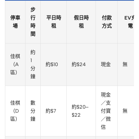
步
停車
行
平日時
假日時
付款
EV充
場
時
租
租
方式
電
間
約
佳棋
1
（A
約$10
約$24
現金
無
分
區）
鐘
現金
佳棋
數
／支
約$20–
（D
分
約$7
付寶
無
$22
區）
鐘
／微
信