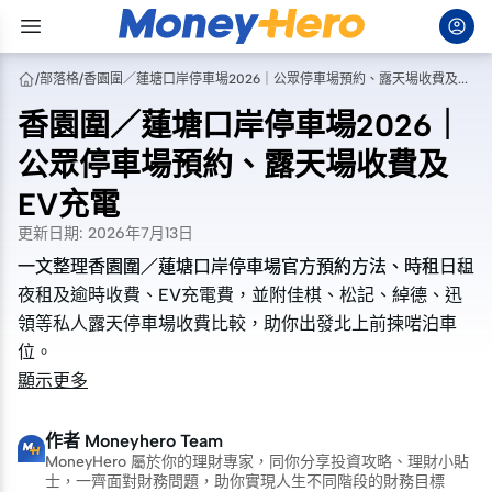
/
部落格
/
香園圍／蓮塘口岸停車場2026｜公眾停車場預約、露天場收費及EV充電
香園圍／蓮塘口岸停車場2026｜
公眾停車場預約、露天場收費及
EV充電
更新日期
:
2026年7月13日
一文整理香園圍／蓮塘口岸停車場官方預約方法、時租日租
一文整理香園圍／蓮塘口岸停車場官方預約方法、時租日租
夜租及逾時收費、EV充電費，並附佳棋、松記、綽德、迅
夜租及逾時收費、EV充電費，並附佳棋、松記、綽德、迅
領等私人露天停車場收費比較，助你出發北上前揀啱泊車
領等私人露天停車場收費比較，助你出發北上前揀啱泊車
位。
位。
顯示更多
作者
Moneyhero Team
MoneyHero 屬於你的理財專家，同你分享投資攻略、理財小貼
士，一齊面對財務問題，助你實現人生不同階段的財務目標