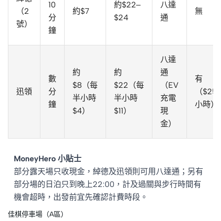
10
約$22–
八達
（2
約$7
無
分
$24
通
號）
鐘
八達
約
約
通
數
有
$8（每
$22（每
（EV
迅領
分
（$25/
半小時
半小時
充電
鐘
小時）
$4）
$11）
現
金）
MoneyHero 小貼士
部分露天場只收現金，綽德及迅領則可用八達通；另有
部分場的日泊只到晚上22:00，計及過關與步行時間有
機會超時，出發前宜先確認計費時段。
佳棋停車場（A區）