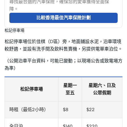
尋找最合適的汽車保險，確保您的愛車獲得全面保
障。
比較香港最佳汽車保險計劃
松記停車場
松記停車場位於佳棋（D區）旁，地面鋪設水泥，泊車環境
較舒適，並設有洗手間及飲料售賣機，另提供電單車泊位。
（公開泊車平台資料，可能已變動；以現場公告或致電場方
為準）
星期一
星期六、日及
松記停車場
至五
公眾假期
時租（最低2小時）
$8
$22
全日泊
$140
$220