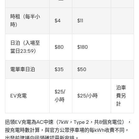
時租（每半小
$4
$11
時）
日泊（入場至
$80
$180
當日23:59）
電單車日泊
$35
$50
泊車
$25/
EV充電
$25/小時
費另
小時
計
迅領EV充電為AC中速（7kW，Type 2，共8個充電位），
按充電時數計算，與官方公眾停車場的每kWh收費不同，
出發前建議向迅領確認最新安排。