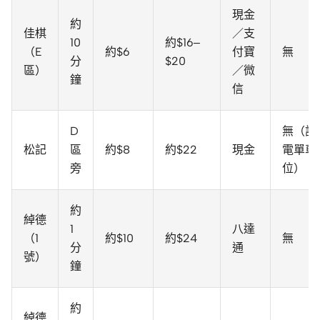
現金
約
佳棋
／支
10
約$16–
（E
約$6
付寶
無
分
$20
區）
／微
鐘
信
D
無（設
松記
區
約$8
約$22
現金
電單車
旁
位）
約
綽德
1
八達
（1
約$10
約$24
無
分
通
號）
鐘
約
綽德