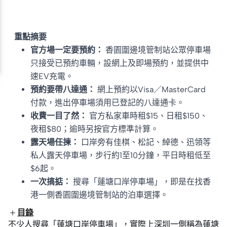
重點摘要
官方場一定要預約：
香園圍邊境管制站公眾停車場
只接受已預約車輛，設網上及即場預約，並提供中
速EV充電。
預約要帶八達通：
網上預約以Visa／MasterCard
付款，進出停車場須用已登記的八達通卡。
收費一目了然：
官方私家車時租$15、日租$150、
夜租$80；逾時另按官方標準計算。
露天場任揀：
口岸旁有佳棋、松記、綽德、迅領等
私人露天停車場，步行約1至10分鐘，平日時租低至
$6起。
一次搞掂：
搜尋「蓮塘口岸停車場」，即是在找香
港一側香園圍邊境管制站的泊車選擇。
目錄
不少人搜尋「蓮塘口岸停車場」，實際上深圳一側稱為蓮塘