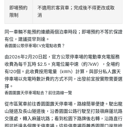
即場預約
不適用於客貨車；完成後不得更改或取
限制
消
同一車輛不能預約連續兩個泊車時段；即場預約不等於保證
有位，建議提早到達。
香園圍公眾停車場EV充電點收費？
由2026年2月20日起，官方公眾停車場的電動車充電服務
收費為每千瓦時 $2.5。充電位屬中速（約7kW），全場約
有120個。此收費按用電量（kWh）計算，與部分私人露天
停車場以充電時數計費的方式不同，出發前宜按實際需要選
擇。
香園圍露天停車場點去？前往路線一覽
從市區駕車前往香園圍露天停車場，路線簡單便捷。駛出龍
山隧道及長山隧道後，沿香園圍公路行駛至打鼓嶺麻蓮坑路
交匯處，轉入麻蓮坑路；看到松園下路牌後右轉，沿路直行
即可抵達多個露天停車場。這些停車場距離香園圍口岸旅檢