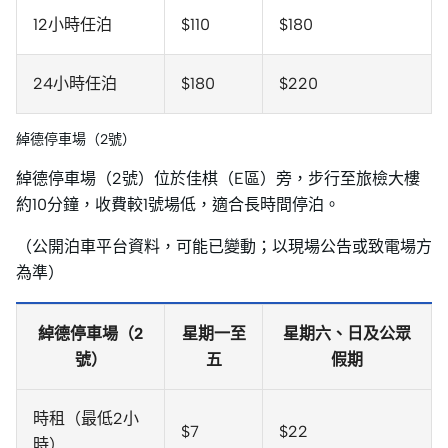
12小時任泊
$110
$180
24小時任泊
$180
$220
綽德停車場（2號）
綽德停車場（2號）位於佳棋（E區）旁，步行至旅檢大樓
約10分鐘，收費較1號場低，適合長時間停泊。
（公開泊車平台資料，可能已變動；以現場公告或致電場方
為準）
綽德停車場（2
星期一至
星期六、日及公眾
號）
五
假期
時租（最低2小
$7
$22
時）