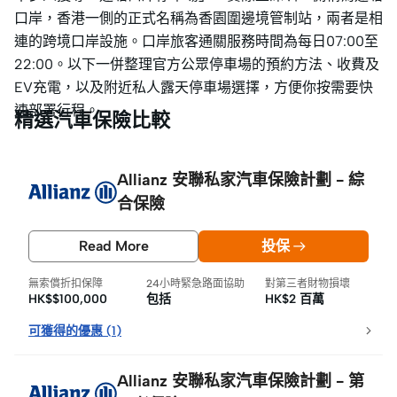
口岸，香港一側的正式名稱為香園圍邊境管制站，兩者是相
連的跨境口岸設施。口岸旅客通關服務時間為每日07:00至
22:00。以下一併整理官方公眾停車場的預約方法、收費及
EV充電，以及附近私人露天停車場選擇，方便你按需要快
速部署行程。
精選汽車保險比較
Allianz 安聯私家汽車保險計劃 - 綜
合保險
Read More
投保
無索償折扣保障
24小時緊急路面協助
對第三者財物損壞
HK$$100,000
包括
HK$2 百萬
可獲得的優惠
(
1
)
Allianz 安聯私家汽車保險計劃 - 第