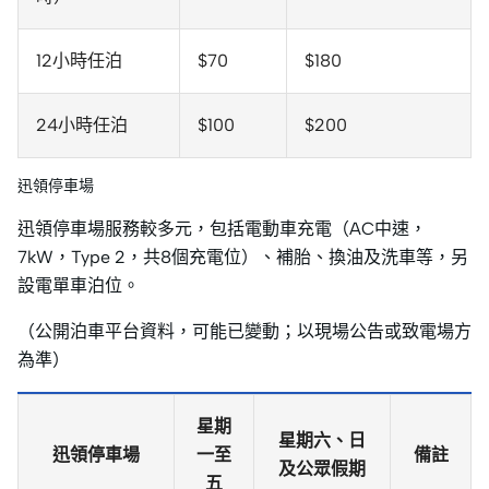
12小時任泊
$70
$180
24小時任泊
$100
$200
迅領停車場
迅領停車場服務較多元，包括電動車充電（AC中速，
7kW，Type 2，共8個充電位）、補胎、換油及洗車等，另
設電單車泊位。
（公開泊車平台資料，可能已變動；以現場公告或致電場方
為準）
星期
星期六、日
迅領停車場
一至
備註
及公眾假期
五