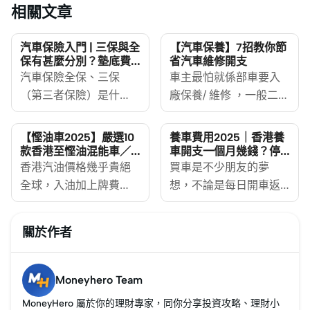
相關文章
汽車保險入門 | 三保與全
【汽車保養】7招教你節
保有甚麼分別？墊底費
省汽車維修開支
是甚麼？比較6大車保邊
汽車保險全保、三保
車主最怕就係部車要入
間好！
（第三者保險）是什
廠保養/ 維修 ，一般二手
麼？市面上多間汽車保
車定期保養，加埋驗車
險邊間好？即睇汽車保
費用都要HK$2,000至
【慳油車2025】嚴選10
養車費用2025｜香港養
險比較2025！
HK$4,000不等！ 如果唔
款香港至慳油混能車／
車開支一個月幾錢？停
汽油車／電動車
車場月租/油費慳錢攻略
MoneyHero幫你比較
香港汽油價格幾乎貴絕
好彩部車有咩問題，要
買車是不少朋友的夢
Allianz、Zurich蘇黎
全球，入油加上牌費
額外維修同更換零件，
想，不論是每日開車返
世、bolttech（前稱富衛
[https://www.moneyhero.com.hk/blog/zh/%E7%B
就要使更多錢，分分鐘
工代步，抑或是假日開
保險有限公司）、
%E6%B1%BD%E8%BB%8A%E7%89%8C%E8%B2%BB-
整車都整成萬銀！香港
車拍拖，或享受家庭
關於作者
BOCGI中銀集團保險、
%E5%83%B9%E9%8C%A2-
地養車已經要使好多
樂，有車都會更加方
AIG及中國平安等香港汽
%E6%96%87%E4%BB%B6-
錢，如果想慳到不必要
便。不過，在香港地養
車保險推薦，更會詳細
%E7%A8%8B%E5%BA%8F]、
嘅汽車維修開支，就要
車費用不輕，牌費、油
Moneyhero Team
講解影響三保及全保汽
停車場及汽車保險
留意MoneyHero
錢加保險，輕則數千，
MoneyHero 屬於你的理財專家，同你分享投資攻略、理財小