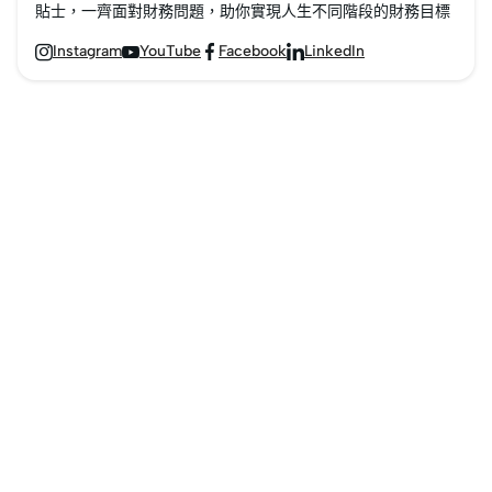
車保險費用的5大因素！
[https://insurance.moneyhero.com.hk/zh/car/quote]
[https://www.moneyhero.co
重則過萬元，不幸半路
貼士，一齊面對財務問題，助你實現人生不同階段的財務目標
車主購買汽車保險除了
等成本，養車負擔的確
loan/car-loans/results]
死火又要召喚拖車
Instagram
YouTube
Facebook
LinkedIn




能獲取安心，更是履行
好高。想揸車代步又想
為你綜合呢7招汽車保養
[https://www.moneyhero
法律責任，所以在制定
慳，第一步必定是揀選
Tips啦！
%E6%8B%96%E8%BB%8A
買車、換車預算前，選
一部慳油車！
%E8%B2%BB%E7%94%A8-
擇一份價錢合理、保障
MoneyHero
%E6%9C%8D%E5%8B%99]
適合自己需要的汽車保
[https://www.moneyhero.com.hk/blog/zh/]
服務！養車被標籤為
險非常重要。
今次就為大家精選10款
「晒錢」及「敗家」，
慳油汽車，包括混能
令不少愛車之士卻步。
車、汽油車及電動車！
今次MoneyHero
[https://www.moneyhero.co
就為大家數一數養車的
主要開支，並分享減低
養車開支的方法！