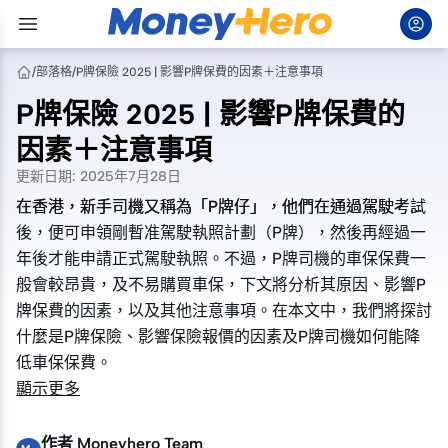
/
部落格
/
P牌保險 2025 | 影響P牌保費的因素＋注意事項
P牌保險 2025 | 影響P牌保費的
因素＋注意事項
更新日期
:
2025年7月28日
在香港，新手司機又稱為「P牌仔」，他們在通過駕駛考試
在香港，新手司機又稱為「P牌仔」，他們在通過駕駛考試
後，便可申領剛暫准駕駛執照計劃（P牌），然後再經過一
後，便可申領剛暫准駕駛執照計劃（P牌），然後再經過一
年後才能申請正式駕駛執照。不過，P牌司機的車保保費一
年後才能申請正式駕駛執照。不過，P牌司機的車保保費一
般會較昂貴，及不易購買車保，下文將分析其原因、影響P
般會較昂貴，及不易購買車保，下文將分析其原因、影響P
牌保費的因素，以及其他注意事項。在本文中，我們將探討
牌保費的因素，以及其他注意事項。在本文中，我們將探討
什麼是P牌保險、影響保險報價的因素及P牌司機如何能降
什麼是P牌保險、影響保險報價的因素及P牌司機如何能降
低車保保費。
低車保保費。
顯示更多
作者
Moneyhero Team