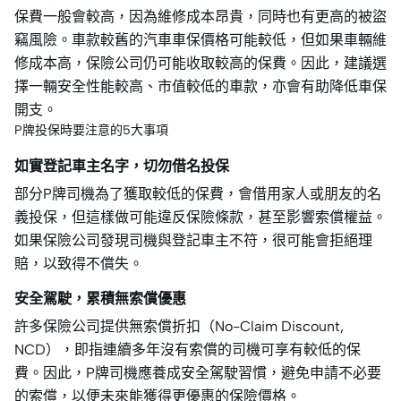
保費一般會較高，因為維修成本昂貴，同時也有更高的被盜
竊風險。車款較舊的汽車車保價格可能較低，但如果車輛維
修成本高，保險公司仍可能收取較高的保費。因此，建議選
擇一輛安全性能較高、市值較低的車款，亦會有助降低車保
開支。
P牌投保時要注意的5大事項
如實登記車主名字，切勿借名投保
部分P牌司機為了獲取較低的保費，會借用家人或朋友的名
義投保，但這樣做可能違反保險條款，甚至影響索償權益。
如果保險公司發現司機與登記車主不符，很可能會拒絕理
賠，以致得不償失。
安全駕駛，累積無索償優惠
許多保險公司提供無索償折扣（No-Claim Discount,
NCD），即指連續多年沒有索償的司機可享有較低的保
費。因此，P牌司機應養成安全駕駛習慣，避免申請不必要
的索償，以便未來能獲得更優惠的保險價格。