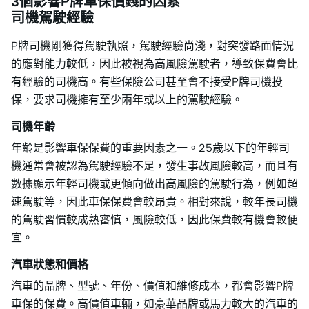
3個影響P牌車保價錢的因素
司機駕駛經驗
P牌司機剛獲得駕駛執照，駕駛經驗尚淺，對突發路面情況
的應對能力較低，因此被視為高風險駕駛者，導致保費會比
有經驗的司機高。有些保險公司甚至會不接受P牌司機投
保，要求司機擁有至少兩年或以上的駕駛經驗。
司機年齡
年齡是影響車保保費的重要因素之一。25歲以下的年輕司
機通常會被認為駕駛經驗不足，發生事故風險較高，而且有
數據顯示年輕司機或更傾向做出高風險的駕駛行為，例如超
速駕駛等，因此車保保費會較昂貴。相對來說，較年長司機
的駕駛習慣較成熟審慎，風險較低，因此保費較有機會較便
宜。
汽車狀態和價格
汽車的品牌、型號、年份、價值和維修成本，都會影響P牌
車保的保費。高價值車輛，如豪華品牌或馬力較大的汽車的