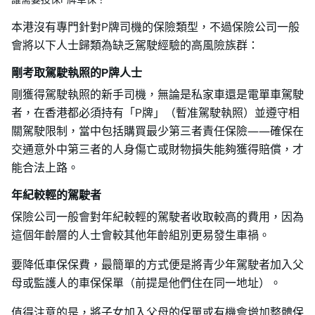
本港沒有專門針對P牌司機的保險類型，不過保險公司一般
會將以下人士歸類為缺乏駕駛經驗的高風險族群：
剛考取駕駛執照的P牌人士
剛獲得駕駛執照的新手司機，無論是私家車還是電單車駕駛
者，在香港都必須持有「P牌」（暫准駕駛執照）並遵守相
關駕駛限制，當中包括購買最少第三者責任保險——確保在
交通意外中第三者的人身傷亡或財物損失能夠獲得賠償，才
能合法上路。
年紀較輕的駕駛者
保險公司一般會對年紀較輕的駕駛者收取較高的費用，因為
這個年齡層的人士會較其他年齡組別更易發生車禍。
要降低車保保費，最簡單的方式便是將青少年駕駛者加入父
母或監護人的車保保單（前提是他們住在同一地址）。
值得注意的是，將子女加入父母的保單或有機會增加整體保