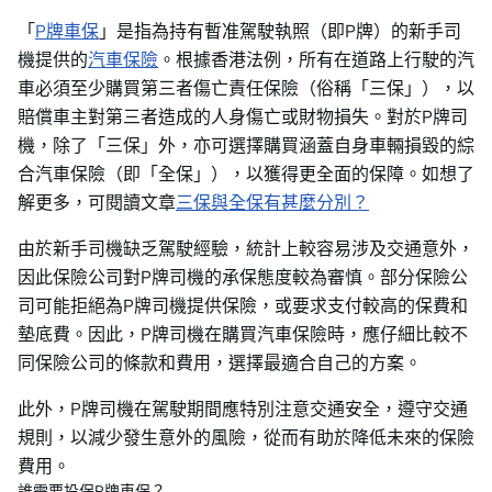
「
P牌車保
」是指為持有暫准駕駛執照（即P牌）的新手司
機提供的
汽車保險
。根據香港法例，所有在道路上行駛的汽
車必須至少購買第三者傷亡責任保險（俗稱「三保」），以
賠償車主對第三者造成的人身傷亡或財物損失。對於P牌司
機，除了「三保」外，亦可選擇購買涵蓋自身車輛損毀的綜
合汽車保險（即「全保」），以獲得更全面的保障。如想了
解更多，可閱讀文章
三保與全保有甚麼分別？
由於新手司機缺乏駕駛經驗，統計上較容易涉及交通意外，
因此保險公司對P牌司機的承保態度較為審慎。部分保險公
司可能拒絕為P牌司機提供保險，或要求支付較高的保費和
墊底費。因此，P牌司機在購買汽車保險時，應仔細比較不
同保險公司的條款和費用，選擇最適合自己的方案。
此外，P牌司機在駕駛期間應特別注意交通安全，遵守交通
規則，以減少發生意外的風險，從而有助於降低未來的保險
費用。
誰需要投保P牌車保？