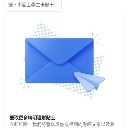
固定開支。MoneyHero
選？市面上學生卡數十
臨被取代的風險。微軟
為大家比較各AI工具特
款，每張都標榜「高回
研究部門最新發表的報
點和收費、免費版和付
贈」「免年費」「迎新
告，通過「AI適用性評
費版有什麼分別，以及
著數」，看完反而更難
分」分析了美國40種職
用什麼信用卡付款最慳
取捨。其實答案不是追
業受AI影響的程度，揭
錢。
求單張最強的卡，而是
示哪些工作最容易被AI
先想清楚自己的消費型
取代，哪些則相對穩
態——你是住 Hall 自己
定。MoneyHero為你整
煮飯還是經常叫外賣？
理好報告的關鍵發現，
網購為主還是實體店為
並分析AI對職場與社會
主？有沒有 Grad Trip 計
的影響，同時為受影響
劃？這些問題決定你需
的大家提供財務應對建
要哪種卡。本文按消費
議！
場景拆解配卡邏輯，並
附三種常見組合策略，
助你由零開始建立屬於
獲取更多精明理財貼士
自己的信用卡組合。
立即訂閱，我們將發送與你最相關的財經文章以及其