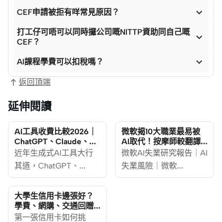

CEF申請被拒有咩常見原因？
打工仔可唔可以同時攞公司嘅NITTP資助同自己嘅

CEF？

AI課程學費可以扣稅嗎？
返回頂端
延伸閱讀
AI工具收費比較2026｜
微軟揭10大職業最易被
ChatGPT、Claude、
AI取代！按摩師較翻譯/
Gemini、Perplexity、
銷售員穩陣？
近年生成式AI工具大行
微軟AI失業研究報告｜AI
Midjourney月費、港幣
其道，ChatGPT、
失業風險｜微軟
成本及香港訂閱教學
Claude、Gemini、
Microsoft AI揭10大職業
Perplexity、Midjourney
最易被AI取代！隨著人
大學生信用卡邊張好？
等AI工具，已是不少打
工智能（AI）技術的迅
學費、網購、交通回贈
卡組合推薦
工仔或freelancer的每月
第一張信用卡如何挑
速發展，許多職業正面