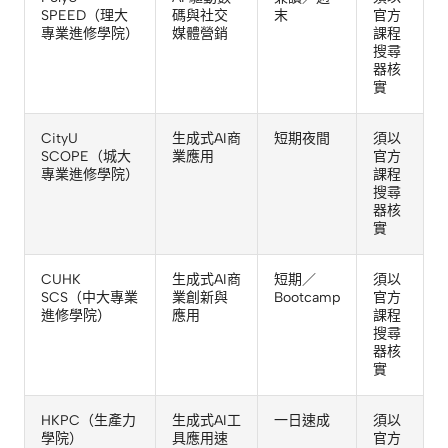
SPEED（理大
碼與社交
末
官方
專業進修學院）
媒體營銷
課程
搜尋
器核
實
CityU
生成式AI商
短期夜間
須以
SCOPE（城大
業應用
官方
專業進修學院）
課程
搜尋
器核
實
CUHK
生成式AI商
短期／
須以
SCS（中大專業
業創新與
Bootcamp
官方
進修學院）
應用
課程
搜尋
器核
實
HKPC（生產力
生成式AI工
一日速成
須以
學院）
具應用速
官方