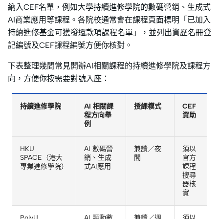
納入CEF名單，例如大學持續進修學院的數碼營銷、生成式
AI商業應用等課程。各院校通常會在課程頁面標明「已加入
持續進修基金可獲發還款項課程名單」，並列出資歷名冊登
記編號及CEF課程編號方便你核對。
下表整理幾間常見開辦AI相關課程的持續進修學院及課程方
向，方便你按需要對號入座：
持續進修學院
AI 相關課
授課模式
CEF
程方向舉
資助
例
HKU
AI 數碼營
兼讀／夜
須以
SPACE（港大
銷、生成
間
官方
專業進修學院）
式AI應用
課程
搜尋
器核
實
PolyU
AI 驅動數
兼讀／週
須以