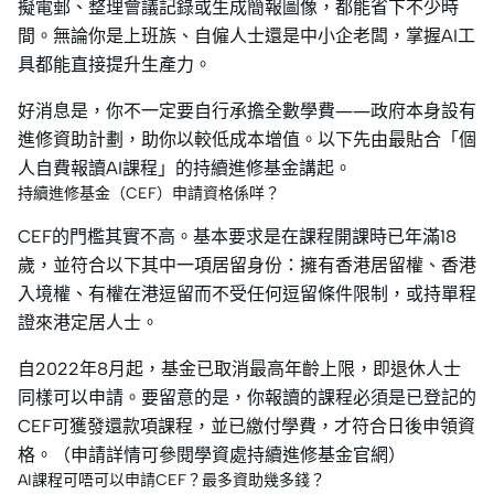
擬電郵、整理會議記錄或生成簡報圖像，都能省下不少時
間。無論你是上班族、自僱人士還是中小企老闆，掌握AI工
具都能直接提升生產力。
好消息是，你不一定要自行承擔全數學費——政府本身設有
進修資助計劃，助你以較低成本增值。以下先由最貼合「個
人自費報讀AI課程」的持續進修基金講起。
持續進修基金（CEF）申請資格係咩？
CEF的門檻其實不高。基本要求是在課程開課時已年滿18
歲，並符合以下其中一項居留身份：擁有香港居留權、香港
入境權、有權在港逗留而不受任何逗留條件限制，或持單程
證來港定居人士。
自2022年8月起，基金已取消最高年齡上限，即退休人士
同樣可以申請。要留意的是，你報讀的課程必須是已登記的
CEF可獲發還款項課程，並已繳付學費，才符合日後申領資
格。（申請詳情可參閱學資處持續進修基金官網）
AI課程可唔可以申請CEF？最多資助幾多錢？