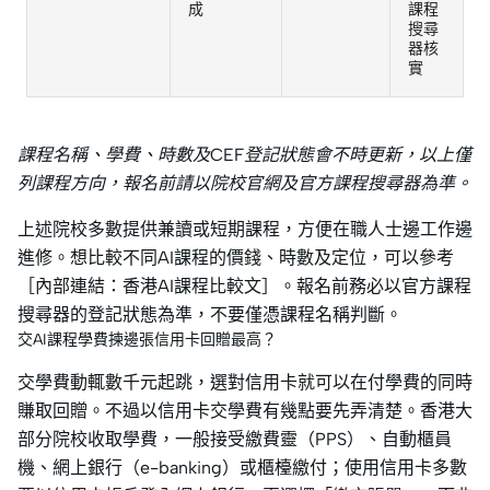
成
課程
搜尋
器核
實
課程名稱、學費、時數及CEF登記狀態會不時更新，以上僅
列課程方向，報名前請以院校官網及官方課程搜尋器為準。
上述院校多數提供兼讀或短期課程，方便在職人士邊工作邊
進修。想比較不同AI課程的價錢、時數及定位，可以參考
［內部連結：香港AI課程比較文］。報名前務必以官方課程
搜尋器的登記狀態為準，不要僅憑課程名稱判斷。
交AI課程學費揀邊張信用卡回贈最高？
交學費動輒數千元起跳，選對信用卡就可以在付學費的同時
賺取回贈。不過以信用卡交學費有幾點要先弄清楚。香港大
部分院校收取學費，一般接受繳費靈（PPS）、自動櫃員
機、網上銀行（e-banking）或櫃檯繳付；使用信用卡多數