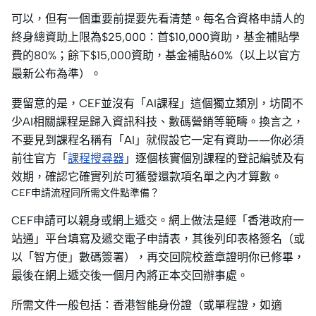
可以，但有一個重要前提要先看清楚。每名合資格申請人的
終身總資助上限為$25,000：首$10,000資助，基金補貼學
費的80%；餘下$15,000資助，基金補貼60%（以上以官方
最新公布為準）。
要留意的是，CEF並沒有「AI課程」這個獨立類別，坊間不
少AI相關課程是歸入資訊科技、數碼營銷等範疇。換言之，
不要見到課程名稱有「AI」就假設它一定有資助——你必須
前往官方「
課程搜尋器
」逐個核實個別課程的登記編號及有
效期，確認它確實列於可獲發還款項名單之內才算數。
CEF申請流程同所需文件點準備？
CEF申請可以親身或網上遞交。網上做法是經「香港政府一
站通」平台填寫及遞交電子申請表，其後列印表格簽名（或
以「智方便」數碼簽署），再交回院校蓋章證明你已修畢，
最後在網上遞交後一個月內將正本交回辦事處。
所需文件一般包括：香港智能身份證（或單程證，如適