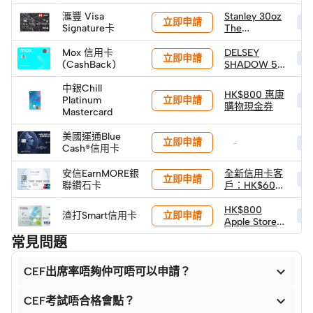
滙豐 Visa
Stanley 30oz
立即申請
HK
Signature卡
The
Quencher
H2.0
Mox 信用卡
DELSEY
立即申請
HK
Flowstate™
(CashBack)
SHADOW 5.0
吸管杯 (價值
75 CM 可擴
HK$315)
展行李箱 (建
中銀Chill
HK$800 惠康
立即申請
議零售價:
Platinum
HK
購物現金券
HK$3,890)
Mastercard
(由Mox 送出)
美國運通Blue
立即申請
-
HK
Cash®信用卡
安信EarnMORE銀
全新信用卡客
立即申請
HK
聯鑽石卡
戶：HK$600
獨家迎新禮遇
HK$800
立即申請
渣打Smart信用卡
HK
Apple Store
禮品卡
常見問題

CEF出席率唔夠仲可唔可以申請？

CEF考試唔合格會點？