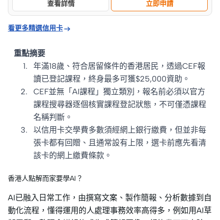
查看詳情
立即申請

看更多精選信用卡
重點摘要
年滿18歲、符合居留條件的香港居民，透過CEF報
讀已登記課程，終身最多可獲$25,000資助。
CEF並無「AI課程」獨立類別，報名前必須以官方
課程搜尋器逐個核實課程登記狀態，不可僅憑課程
名稱判斷。
以信用卡交學費多數須經網上銀行繳費，但並非每
張卡都有回贈、且通常設有上限，選卡前應先看清
該卡的網上繳費條款。
香港人點解而家要學AI？
AI已融入日常工作，由撰寫文案、製作簡報、分析數據到自
動化流程，懂得運用的人處理事務效率高得多，例如用AI草