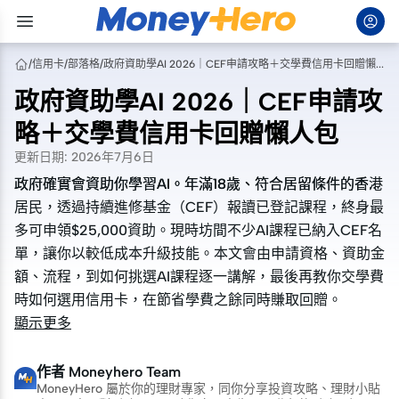
/
信用卡
/
部落格
/
政府資助學AI 2026｜CEF申請攻略＋交學費信用卡回贈懶人包
政府資助學AI 2026｜CEF申請攻
略＋交學費信用卡回贈懶人包
更新日期
:
2026年7月6日
政府確實會資助你學習AI。年滿18歲、符合居留條件的香港
政府確實會資助你學習AI。年滿18歲、符合居留條件的香港
居民，透過持續進修基金（CEF）報讀已登記課程，終身最
居民，透過持續進修基金（CEF）報讀已登記課程，終身最
多可申領$25,000資助。現時坊間不少AI課程已納入CEF名
多可申領$25,000資助。現時坊間不少AI課程已納入CEF名
單，讓你以較低成本升級技能。本文會由申請資格、資助金
單，讓你以較低成本升級技能。本文會由申請資格、資助金
額、流程，到如何挑選AI課程逐一講解，最後再教你交學費
額、流程，到如何挑選AI課程逐一講解，最後再教你交學費
時如何選用信用卡，在節省學費之餘同時賺取回贈。
時如何選用信用卡，在節省學費之餘同時賺取回贈。
顯示更多
作者
Moneyhero Team
MoneyHero 屬於你的理財專家，同你分享投資攻略、理財小貼