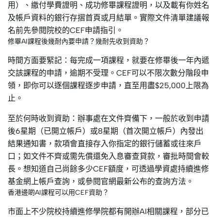
用）、繳付學費證明、成功修畢課程證明，以及載有你姓名
及帳戶資料的銀行存摺首頁或月結單。實際文件清單建議報
名前先參閱院校的CEF申請指引。
修畢AI課程後幾耐內要申請？幾耐先收到資助？
時間方面要緊記：每完成一項課程，就要在修畢後一年內遞
交該課程的申請，逾期不受理。CEF可以不限次數分階段申
領，即你可以逐個課程逐步申請，直至用盡$25,000上限為
止。
至於何時收到資助：辦事處在文件齊備下，一般於收到申請
後6星期（已開立帳戶）或8星期（首次開立帳戶）內發出
結果通知書，款項會直接存入你指定的銀行儲蓄或往來戶
口；如文件不齊或需先償還免入息審查貸款，審批時間會較
長。想知道自己尚餘多少CEF額度，可透過學資處持續進修
基金網上帳戶查詢，或參閱官網最新公布的查詢方法。
香港邊啲AI課程可以用CEF資助？
市面上不少院校持續進修學院都有開辦AI相關課程，部分已