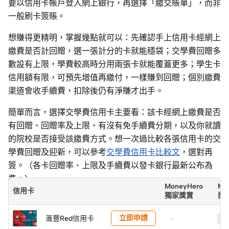
要以信用卡帳戶登入網上銀行，再選擇「繳交賬單」，而非
一般刷卡簽賬。
想賺得更精明，掌握幾點就可以：先確認手上信用卡經網上
繳費是否計回贈，選一張計分的卡就能穩袋；交學費回贈多
數設有上限，學費較高時分用兩張卡就能覆蓋更多；學生卡
信用額有限，可預先增值再繳付，一樣賺到回贈；個別繳費
渠道會收手續費，扣除後仍有淨賺才出手。
簡單而言，選擇交學費信用卡主要看：該卡經網上繳費是否
有回贈、回贈率及上限、有沒有免手續費分期，以及你就讀
的院校是否接受該繳費方式。想一次過比較各張信用卡的交
學費回贈及迎新，可以參考
交學費信用卡比較文
，選對再
簽。（各卡回贈率、上限及手續費以發卡銀行最新公布為
準。）
MoneyHero
Mo
信用卡
獨家獎賞
獎
立即申請
滙豐Red信用卡
-
HK