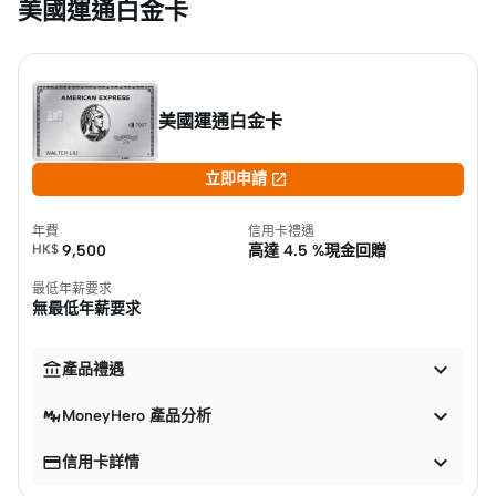
美國運通白金卡
美國運通白金卡

立即申請
年費
信用卡禮遇
HK$
9,500
高達
4.5 %現金回贈
最低年薪要求
無最低年薪要求


產品禮遇

MoneyHero 產品分析


信用卡詳情