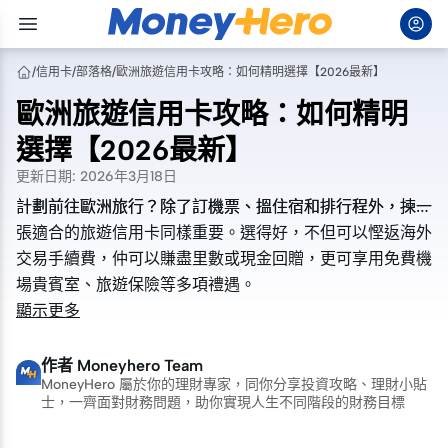
/
信用卡
/
部落格
/
歐洲旅遊信用卡攻略：如何精明選擇【2026最新】
歐洲旅遊信用卡攻略：如何精明
選擇【2026最新】
更新日期
:
2026年3月18日
計劃前往歐洲旅行？除了訂機票、搵住宿和排行程外，揀一
計劃前往歐洲旅行？除了訂機票、搵住宿和排行程外，揀一
張適合的旅遊信用卡同樣重要。選得好，不但可以慳返海外
張適合的旅遊信用卡同樣重要。選得好，不但可以慳返海外
交易手續費，仲可以賺盡里數或現金回贈，更可享用免費機
交易手續費，仲可以賺盡里數或現金回贈，更可享用免費機
場貴賓室、旅遊保險等多項禮遇。
場貴賓室、旅遊保險等多項禮遇。
顯示更多
作者
Moneyhero Team
MoneyHero 屬於你的理財專家，同你分享投資攻略、理財小貼
士，一齊面對財務問題，助你實現人生不同階段的財務目標