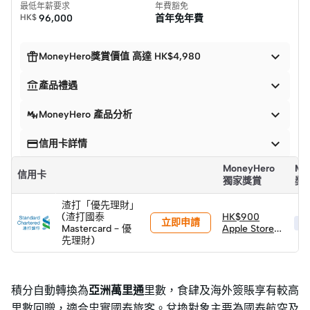
最低年薪要求
年費豁免
HK$
96,000
首年免年費


MoneyHero獎賞價值 高達 HK$4,980


產品禮遇

MoneyHero 產品分析


信用卡詳情
MoneyHero
Mo
信用卡
獨家獎賞
獎
渣打「優先理財」
(渣打國泰
HK$900
立即申請
HK
Mastercard – 優
Apple Store
先理財)
禮品卡
積分自動轉換為
亞洲萬里通
里數，食肆及海外簽賬享有較高
里數回贈，適合忠實國泰旅客。兌換對象主要為國泰航空及