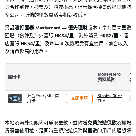
其合作夥伴，換票及升艙效率高，但若你有機會改搭其他航
空公司，所儲的里數靈活度相對較低。
另設
渣打國泰 Mastercard — 優先理財
版本，享有更高里數
回贈（食肆及海外簽賬
HK$4/里
、海外消費
HK$3/里
、酒
店簽賬
HK$4/里
）及每年
4 次
機場貴賓室使用，適合收入
及消費較高的用戶。
MoneyHero
Mo
信用卡
獨家獎賞
獎
滙豐EveryMile信
Stanley 30oz
立即申請
HK
用卡
The
Quencher
H2.0
Flowstate™
吸管杯 (價值
本地及海外簽賬均可賺取里數，並附送
免費旅遊保險
及機場
HK$315)
貴賓室使用權，是同時重視旅遊保障與里數的用戶的理想選