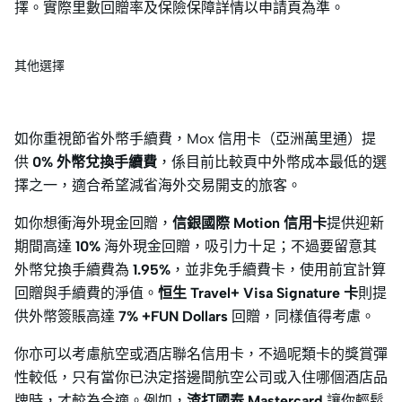
擇。實際里數回贈率及保險保障詳情以申請頁為準。
其他選擇
如你重視節省外幣手續費，Mox 信用卡（亞洲萬里通）提
供
0% 外幣兌換手續費
，係目前比較頁中外幣成本最低的選
擇之一，適合希望減省海外交易開支的旅客。
如你想衝海外現金回贈，
信銀國際 Motion 信用卡
提供迎新
期間高達
10%
海外現金回贈，吸引力十足；不過要留意其
外幣兌換手續費為
1.95%
，並非免手續費卡，使用前宜計算
回贈與手續費的淨值。
恒生 Travel+ Visa Signature 卡
則提
供外幣簽賬高達
7% +FUN Dollars
回贈，同樣值得考慮。
你亦可以考慮航空或酒店聯名信用卡，不過呢類卡的獎賞彈
性較低，只有當你已決定搭邊間航空公司或入住哪個酒店品
牌時，才較為合適。例如，
渣打國泰 Mastercard
讓你輕鬆