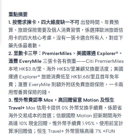
重點摘要
1. 按需求揀卡，四大維度缺一不可
出發時間、年費預
算、旅遊保險需要及個人消費習慣，係選擇歐洲旅遊信
用卡的四大核心考慮。沒有一張卡適合所有人，對症下
藥先係最着數。
2. 里數卡三甲：PremierMiles、美國運通 Explorer®、
滙豐 EveryMile
三張卡各有側重——Citi PremierMiles
本地 HK$3.8/里、海外 HK$3/里兼顧兌換靈活度；美國
運通 Explorer® 旅遊消費低至 HK$1.68/里且首年免年
費；滙豐 EveryMile 則額外附送免費旅遊保險，一卡兩
用慳番買保險的錢。
3. 慳外幣費認準 Mox，高回贈留意 Motion 及恒生
Travel+
Mox 信用卡提供 0% 外幣兌換手續費，係節省
海外交易成本的首選；信銀國際 Motion 迎新期間海外
高達 10% 現金回贈，惟外幣手續費 1.95%，使用前宜計
算淨回贈值；恒生 Travel+ 外幣簽賬高達 7% +FUN