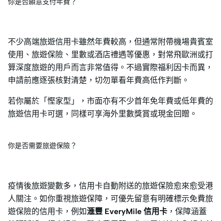
你是否願意支付年費？
不少高端旅遊信用卡雖然年費較高，但通常附帶機場貴賓室
使用、旅遊保險、里數或酒店禮遇等優惠，對常飛歐洲或打
算深度旅遊的用戶而言非常值得。不過實際福利因卡而異，
申請前應逐張核對清楚，切勿單看年費高低作判斷。
若你屬於「慳家型」，市面亦有不少首年免年費或低年費的
旅遊信用卡可選，同樣可享海外里數獎賞或現金回贈。
你是否需要旅遊保險？
疫情後旅遊變數多，信用卡自動附送的旅遊保險愈來愈受港
人關注。如你重視旅遊保障，可優先留意有明確標示免費旅
遊保險的信用卡，例如
滙豐 EveryMile 信用卡
，保障涵蓋