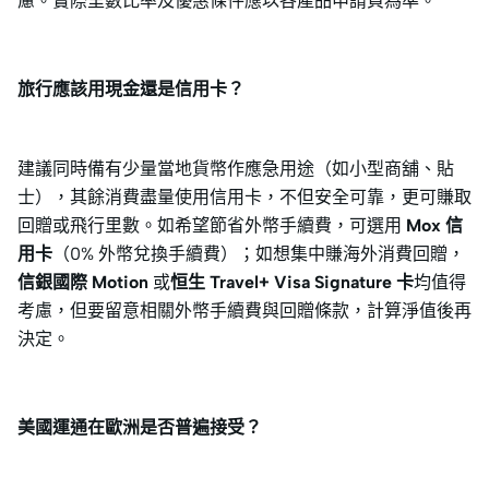
慮。實際里數比率及優惠條件應以各產品申請頁為準。
旅行應該用現金還是信用卡？
建議同時備有少量當地貨幣作應急用途（如小型商舖、貼
士），其餘消費盡量使用信用卡，不但安全可靠，更可賺取
回贈或飛行里數。如希望節省外幣手續費，可選用
Mox 信
用卡
（0% 外幣兌換手續費）；如想集中賺海外消費回贈，
信銀國際 Motion
或
恒生 Travel+ Visa Signature 卡
均值得
考慮，但要留意相關外幣手續費與回贈條款，計算淨值後再
決定。
美國運通在歐洲是否普遍接受？