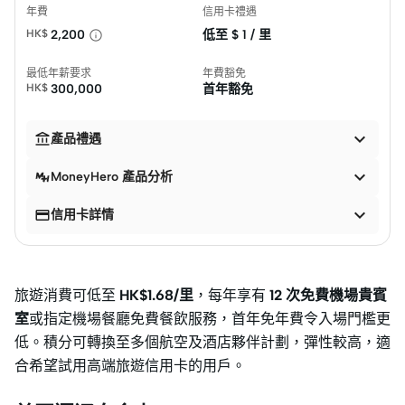
年費
信用卡禮遇
HK$
2,200
低至 $
1 / 里
最低年薪要求
年費豁免
HK$
300,000
首年豁免


產品禮遇

MoneyHero 產品分析


信用卡詳情
旅遊消費可低至
HK$1.68/里
，每年享有
12 次免費機場貴賓
室
或指定機場餐廳免費餐飲服務，首年免年費令入場門檻更
低。積分可轉換至多個航空及酒店夥伴計劃，彈性較高，適
合希望試用高端旅遊信用卡的用戶。