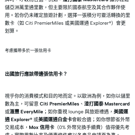
儲亞洲萬里通里數，但主要限於國泰航空及其合作夥伴使
用。若你仍未確定旅遊計劃，選擇一張積分可靈活轉換的里
數卡（如 Citi PremierMiles 或美國運通 Explorer®）會更
划算。
考慮攜帶多於一張信用卡
出國旅行應該帶邊張信用卡？
視乎你的消費模式和目的地而定。以歐洲為例，如你以儲里
數為主，可留意
Citi PremierMiles
、
渣打國泰 Mastercard
或
滙豐 EveryMile
；如你重視 lounge 與旅遊禮遇，
美國運
通 Explorer®
或
美國運通白金卡
會較合適；如你想節省外幣
交易成本，
Mox 信用卡
（0% 外幣兌換手續費）值得優先考