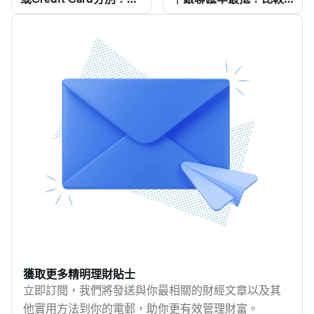
自好處比較
海外簽賬信用卡手續費
盡興的同時，更可賺盡
及回贈
回贈，輕鬆抵銷外遊開
支。 MoneyHero為你整
合了2026年提供最新海
外簽賬優惠的信用卡資
料，無論你喜歡日本、
韓國、泰國或歐美，我
們都有最新的信用卡優
惠資訊。由恒生Travel+
Visa Signature卡至富邦
Visa白金卡，再到滙豐
Visa Signature卡，每張
卡都有獨特的優勢。 我
們會深入探討不同卡的
回贈比率、手續費和使
獲取更多精明理財貼士
用限制，幫你找到最適
立即訂閱，我們將發送與你最相關的財經文章以及其
合自己的旅行信用卡。
他實用方法到你的電郵，助你更有效管理財富。