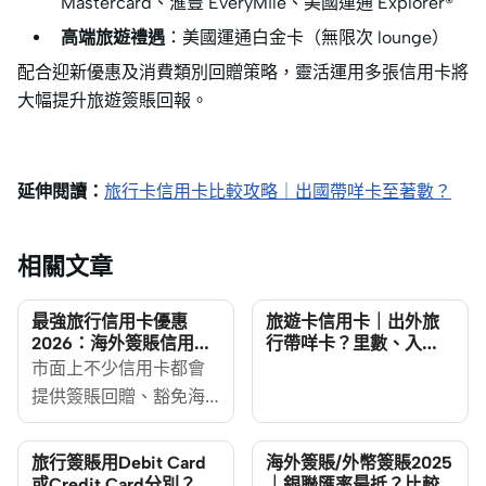
Mastercard、滙豐 EveryMile、美國運通 Explorer®
高端旅遊禮遇
：美國運通白金卡（無限次 lounge）
配合迎新優惠及消費類別回贈策略，靈活運用多張信用卡將
大幅提升旅遊簽賬回報。
延伸閱讀：
旅行卡信用卡比較攻略｜出國帶咩卡至著數？
相關文章
最強旅行信用卡優惠
旅遊卡信用卡｜出外旅
2026：海外簽賬信用卡
行帶咩卡？里數、入
優惠及外幣手續費比較
Lounge、旅行使費必睇
市面上不少信用卡都會
攻略
提供簽賬回贈、豁免海
外簽賬手續費等優惠。
外遊時，如選擇適當的
旅行簽賬用Debit Card
海外簽賬/外幣簽賬2025
信用卡消費，在旅途中
或Credit Card分別？各
｜銀聯匯率最抵？比較