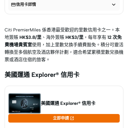


信用卡詳情
Citi PremierMiles 係香港最受歡迎的里數信用卡之一。本
地簽賬
HK$3.8/里
、海外簽賬
HK$3/里
，每年享有
12 次免
費機場貴賓室
使用，加上里數兌換手續費豁免。積分可靈活
轉換至多個航空及酒店夥伴計劃，適合希望累積里數兌換機
票或酒店住宿的旅客。
美國運通 Explorer® 信用卡
美國運通 Explorer® 信用卡

立即申請