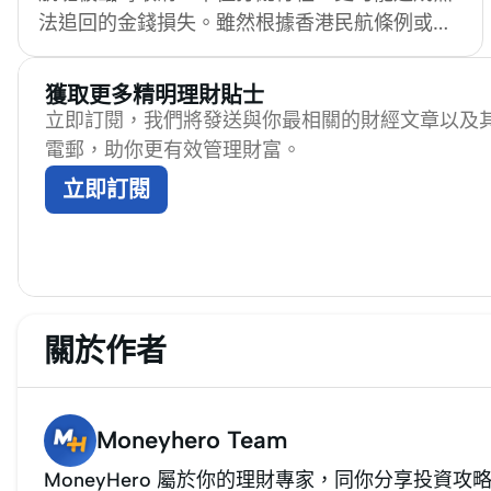
法追回的金錢損失。雖然根據香港民航條例或個
別航空公司政策，旅客在航班被取消而拒絕改期
時可獲機票退款，但航空公司並無法律責任對旅
獲取更多精明理財貼士
客因而錯過的預付住宿、觀光團或郵輪行程作出
立即訂閱，我們將發送與你最相關的財經文章以及
賠償。為此，旅客在安排行程時應多加留意航空
電郵，助你更有效管理財富。
公司過往表現、航班選擇時間與保險安排。
立即訂閱
MoneyHero將從五大方向出發，說明如何預訂更
穩定的航班、萬一航班取消應如何應對、以及如
何透過信用卡旅遊保險提供額外保障，助你安心
出發。
關於作者
Moneyhero Team
MoneyHero 屬於你的理財專家，同你分享投