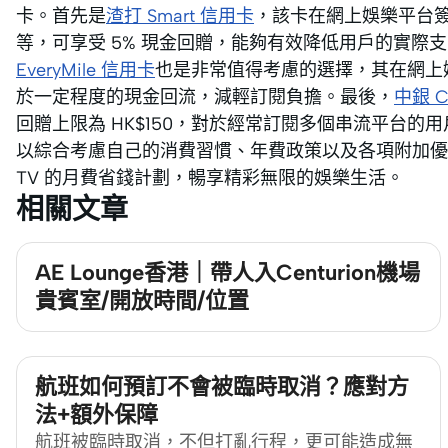
卡。首先是
渣打 Smart 信用卡
，該卡在網上娛樂平台簽賬，如
等，可享受 5% 現金回贈，能夠有效降低用戶的實際
EveryMile 信用卡
也是非常值得考慮的選擇，其在網上娛
於一定程度的現金回流，減輕訂閱負擔。最後，
中銀 Ch
回贈上限為 HK$150，對於經常訂閱多個串流平台
以綜合考慮自己的消費習慣、年費政策以及各項附加優惠
TV 的月費省錢計劃，暢享精彩無限的娛樂生活。
相關文章
AE Lounge香港｜帶人入Centurion機場
貴賓室/開放時間/位置
航班如何預訂不會被臨時取消？應對方
法+額外保障
航班被臨時取消，不但打亂行程，更可能造成無