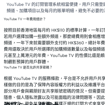
YouTube TV 的訂閱管理系統相當便捷，用戶
頻道、加購項目以及每月的賬單明細，避免不必要的
YouTube TV 一年費用總計？
按照目前香港地區每月約 HK$110 的標準計算，一年訂閱 Y
若用戶選擇加購一些額外頻道，那麼總費用則會相應增加
頻道，一年下來就需要額外支付約 HK$360，總計年費將
費用還取決於用戶所選擇的加購頻道數量以及每個頻道
元甚至上萬港元的年費，YouTube TV 的性價比
制觀影預算的用戶群體。
YouTube TV 是否允許共享密碼？
根据 YouTube TV 的服務條款，平台是不允許
樣做的目的是為了保障內容版權方的利益以及維護平台
部分用戶會與親朋好友共享賬號密碼的情況。但需要提
隱患、個人隱私泄露以及可能面臨的法律問題等。因此
平台規定，避免共享密碼，選擇正規的訂閱方式來享受