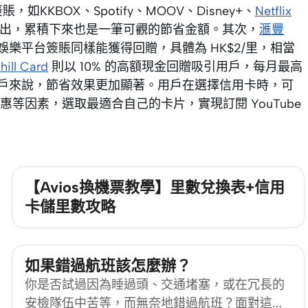
KKBOX、Spotify、MOOV、Disney+、
Netflix
支出，累積下來也是一筆可觀的節省金額。其次，
滙豐
樂平台簽賬同樣能獲得回贈，具體為 HK$2/里，相當
ill Card
則以 10% 的高額現金回贈吸引用戶，每月最高
的用戶來說，節省效果更加顯著。用戶在選擇信用卡時，可
等因素，選取最適合自己的卡片，實現訂閱 YouTube
【Avios換機票教學】里數兌換表+信用
卡儲里數攻略
如果錯過航班該怎麼辦？
你是否試過因為睡過頭、交通堵塞，或在冗長的
安檢隊伍中苦等，而無奈地錯過航班？面對這種