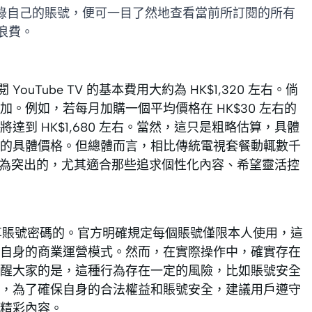
只需登錄自己的賬號，便可一目了然地查看當前所訂閱的所有
浪費。
ouTube TV 的基本費用大約為 HK$1,320 左右。倘
。例如，若每月加購一個平均價格在 HK$30 左右的
達到 HK$1,680 左右。當然，這只是粗略估算，具體
的具體價格。但總體而言，相比傳統電視套餐動輒數千
還是頗為突出的，尤其適合那些追求個性化內容、希望靈活控
用戶共享賬號密碼的。官方明確規定每個賬號僅限本人使用，這
自身的商業運營模式。然而，在實際操作中，確實存在
醒大家的是，這種行為存在一定的風險，比如賬號安全
，為了確保自身的合法權益和賬號安全，建議用戶遵守
精彩內容。