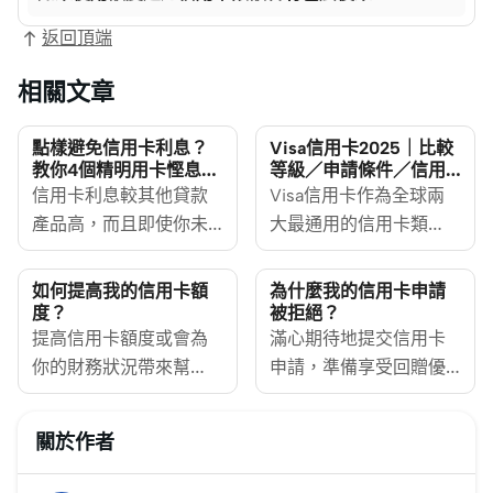
返回頂端
相關文章
點樣避免信用卡利息？
Visa信用卡2025｜比較
教你4個精明用卡慳息攻
等級／申請條件／信用
略
卡優惠／學生Visa信用
信用卡利息較其他貸款
Visa信用卡作為全球兩
卡
產品高，而且即使你未
大最通用的信用卡類
還清卡數，你仍然可以
別，分為不同等級，如
繼續刷卡，因此信用卡
Visa白金卡、Visa
如何提高我的信用卡額
為什麼我的信用卡申請
債務很容易越滾越大。
Signature卡等，申請條
度？
被拒絕？
但當你面臨突發的大額
提高信用卡額度或會為
件及優惠待遇均有所出
滿心期待地提交信用卡
開支或暫時失去收入來
你的財務狀況帶來幫
入。MoneyHero為大家
申請，準備享受回贈優
源時，使用信用卡借貸
助，也有機會帶來風
解構它們的信用卡優
惠，卻最終收到銀行的
則是其中一個應急方
險，這視乎你的財務穩
惠。
拒絕通知？申請信用卡
關於作者
法。不過，在這個情況
定度。如果你每個月都
被拒並不代表你未夠
下，你需要採取措施以
能準時支付全額信用卡
格，事實上，信用卡唔