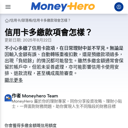
/
信用卡
/
部落格
/
信用卡多繳款項會怎樣？
信用卡多繳款項會怎樣？
更新日期
:
2025年8月22日
不小心多繳了信用卡款項，在日常理財中並不罕見。無論是
不小心多繳了信用卡款項，在日常理財中並不罕見。無論是
因輸入金額有誤、自動轉賬重複扣數，還是預繳款項過多，
因輸入金額有誤、自動轉賬重複扣數，還是預繳款項過多，
出現「負結餘」的情況都可能發生。雖然多繳金額通常會保
出現「負結餘」的情況都可能發生。雖然多繳金額通常會保
留於帳戶中，但若未妥善處理，亦可能影響信用卡使用安
留於帳戶中，但若未妥善處理，亦可能影響信用卡使用安
排、退款流程，甚至構成風險審查。
排、退款流程，甚至構成風險審查。
顯示更多
作者
Moneyhero Team
MoneyHero 屬於你的理財專家，同你分享投資攻略、理財小貼
士，一齊面對財務問題，助你實現人生不同階段的財務目標
你會獲得多繳金額嘅信用額度