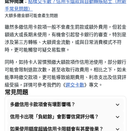
延伸閱讀：
點樣交卡數？信用卡還款與自動轉賬貼士（附新
手常見問題）
大額多繳金額可能會產生問題
雖然多繳信用卡款項一般不會產生罰款或額外費用，但若金
額過大或長期未使用，有機會引起發卡銀行的審查，特別是
涉及第三方轉帳、大額資金流動，或與日常消費模式不符
時，更可能觸發可疑交易監察。
同時，如持卡人習慣預繳大額款項作信用池使用，部分銀行
可能會限制退款次數，甚至收取行政費用。相比之下，如未
能準時繳交款項，更可能導致逾期費用、利息支出及信貸評
級受損，詳情可參考我們的《
遲交卡數
》專文。
常見問題

多繳信用卡款項會有壞影響嗎？

信用卡出現「負結餘」會影響信貸評分嗎？

如果使用額度超過信用卡限額會有甚麼後果？