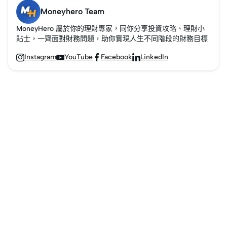
減少須支付的利息。然
帳單，增加額度便可以
批的原因可能遠比你想
Moneyhero Team
而，最有效節省信用卡
提升你的財務靈活性，
像的複雜。無論是信用
MoneyHero 屬於你的理財專家，同你分享投資攻略、理財小
利息的方法，便是完全
你更可以通過降低「信
評分、收入水平，還是
貼士，一齊面對財務問題，助你實現人生不同階段的財務目標
避免產生利息。
用使用率」來提升信貸
過往的信貸紀錄，這些
Instagram
YouTube
Facebook
LinkedIn




評級。但假如你已經有
因素都可能影響你的申
財務失控的問題，更高
請結果，甚至可能與你
的信用額度可能會令情
的財務能力無關。
況惡化。 以下是4種提升
MoneyHero整理申請信
信用卡額度的方法，以
用卡被拒的七大常見原
及如何判斷你是否適合
因，並提供實用的解決
申請額度提升的建議。
方案，如此對症下藥，
才能重新掌握申請信用
卡的主動權，提升批核
成功率。