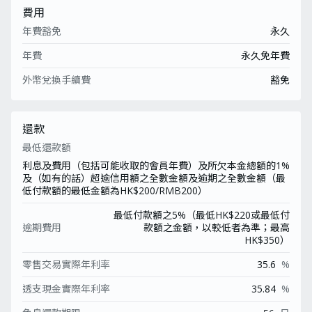
費用
年費豁免
永久
年費
永久免年費
外幣兌換手續費
豁免
還款
最低還款額
利息及費用（包括可能收取的會員年費）及所欠本金總額的1%
及（如有的話）超逾信用額之全數金額及逾期之全數金額（最
低付款額的最低金額為HK$200/RMB200）
最低付款額之5%（最低HK$220或最低付
逾期費用
款額之金額，以較低者為準；最高
HK$350）
零售交易實際年利率
35.6
%
透支現金實際年利率
35.84
%