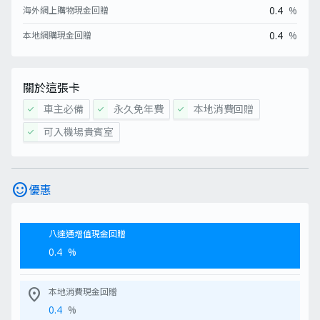
0.4
%
海外網上購物現金回贈
0.4
%
本地網購現金回贈
關於這張卡
車主必備
永久免年費
本地消費回贈
check
check
check
可入機場貴賓室
check
sentiment_satisfied
優惠
八達通增值現金回贈
0.4
%
location_on
本地消費現金回贈
0.4
%