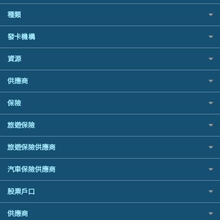
BOC 中國銀行
結餘轉戶(清卡數貸款)
如何申請個人貸款
種類
Cashing Pro 優尚信貸
銀行貸款
如何管理個人貸款
CCB(Asia) 中國建設銀行 (亞洲)
財務公司貸款
網購優惠
發卡機構
個人貸款有用資訊
Citibank 花旗銀行
免入息貸款
精選外幣網購信用卡
清卡數貸款教學
CNCBI 信銀國際
Citibank花旗銀行
免TU貸款
資源
尊尚信用卡
循環貸款教學
CreFIT 維信
AE美國運通
急借錢
公司信用卡
個人化貸款產品推介 🔥全新
Black Friday優惠
DBS 星展銀行
供應商
DBS星展銀行
業主貸款
電子錢包信用卡
債務重組一覽
淘寶付款方式
DSB 大新銀行
HSBC滙豐銀行
汽車貸款
日本遊信用卡攻略
八達通自動增值信用卡
供樓利息扣稅
保險
一田購物優惠日
Fubon 富邦銀行
Mox
緊急貸款比較
韓國遊信用卡攻略
最佳貸款app
SOGO感謝祭
HK Finance 香港信貸
信銀國際
最佳小額貸款比較
旅遊保險
台灣遊信用卡攻略
旅遊保險
HKTVmall優惠碼
HSBC 滙豐銀行貸款
大新銀行
易批必批貸款
汽車保險
機場貴賓室信用卡
交稅優惠
K Cash 貸款
日本旅遊保險及資訊
恒生銀行
24小時貸款
旅遊保險供應商
家居保險
Visa信用卡
酒店優惠碼
Mox 銀行
泰國旅遊保險及資訊
Standard Chartered渣打銀行
最佳循環貸款
家傭保險
萬事達卡
AXA 安盛
機票優惠碼
National Resources 中潤物業按揭
汽車保險供應商
台灣旅遊保險及資訊
安信EarnMORE
寵物保險
銀聯信用卡
AIG 美亞
OCBC 華僑銀行
韓國旅遊保險及資訊
AEON
定期人壽保險
高獎賞信用卡推薦
大新汽車保險
股票戶口
Allianz 安聯
PrimeCredit 安信信貸
歐洲旅遊保險及資訊
東亞銀行
危疾保險
酒店信用卡
中銀汽車保險
Allied World 世聯
Promise 邦民日本財務
越南旅遊保險及資訊
SIM
富途證券
年金資訊
供應商
Allianz安聯汽車保險
Avo
Rabbit Credit月兔信貸