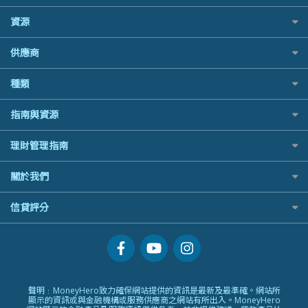
澳洲旅遊保險及資訊
Airwallex信用卡
IB盈透證券
樓宇火險
bolttech保障汽車保險
中國銀行
Standard Chartered 渣打銀行
富途牛牛好唔好？
長者嘆世界
資源
老虎證券
Zurich蘇黎世汽車保險
Bolttech 保特
UA 亞洲聯合財務
Webull微牛證券好唔好？
家庭親子遊
uSMART 盈立證券
QBE昆士蘭汽車保險
股票戶口開戶
Blue Cross 藍十字
WeLab Bank
供應商
Longbridge長橋證券好唔好？
全年周圍飛
華盛証券
平安汽車保險
證券行邊間好？
中國平安
WeLend 貸款
老虎證券好唔好？
手機邊份好
長橋證券
銀行戶口比較
種類
港股5隻高息ETF精選
大新銀行
X Wallet 貸款
華盛証券好唔好？
自駕遊比較
WeBull微牛證券
尊尚銀行戶口
什麼是ETF？
Generali 忠意
ZA Bank
漲樂全球通好唔好？
相機有得保
定期存款
漲樂全球通｜華泰國際
指南與資源
Citi Plus
香港30大高息股排行
HSBC滙豐銀行
IB盈透證券好唔好？
專為孕婦設計的最佳旅遊保險
港元定存
OSL
中信銀行inMotion
黃金ETF懶人包
MSIG 三井住友
理財資訊
盈立證券 uSMART 好唔好？
最佳滑雪旅遊保險
理財管理指南
人民幣定存
StashAway
Airwallex銀行
最值得注意的比特幣ETF
Prudential 保誠
識慳識賺
Stashaway好唔好？
最適合BB的旅遊保險
美元定存
Syfe
常用相關詞彙
選股策略：五步調查攻略
QBE 昆士蘭
關於我們
債務管理
Hashkey好唔好？
英鎊定存
MoneyHero電子報
Starr
投資理財
Syfe好唔好？
澳元定存
服務承諾
信貸評分
所有合作銀行或機構
Zurich 蘇黎世
置業安居
網上支援
人生保障
信貸評分指南
精選產品
精明旅遊
換領現金券流程
創業求職
常見問題
專欄文章
聲明﹕MoneyHero致力確保網站提供的資訊是最新及最準確。網站所
條款及細則
顯示的資訊或與金融機構或服務供應商之網站有所出入。MoneyHero