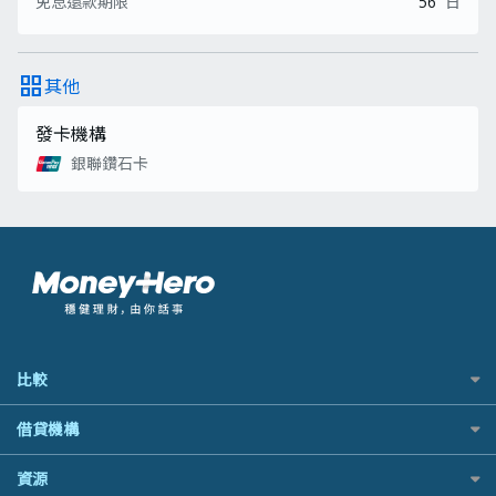
免息還款期限
56
日
grid_view
其他
發卡機構
銀聯鑽石卡
比較
私人貸款比較
借貸機構
稅季/稅務貸款
BEA 東亞銀行
資源
網上貸款