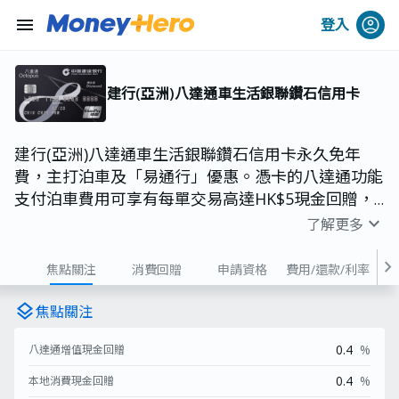
menu
登入
建行(亞洲)八達通車生活銀聯鑽石信用卡
建行(亞洲)八達通車生活銀聯鑽石信用卡永久免年
費，主打泊車及「易通行」優惠。憑卡的八達通功能
支付泊車費用可享有每單交易高達HK$5現金回贈，
並不設最低簽賬要求；於「易通行」綁定信用卡增
expand_more
了解更多
值，可享有高達10%現金回贈。
chevron_right
焦點關注
消費回贈
申請資格
費用/還款/利率
layers
焦點關注
0.4
%
八達通增值現金回贈
0.4
%
本地消費現金回贈