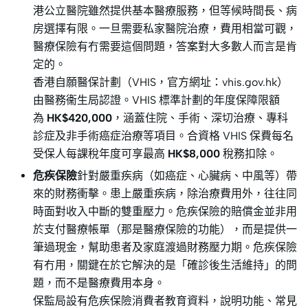
港公立醫院雖然提供基本醫療服務，但等候時間長、病
房選擇有限。一旦需要私家醫院治療，費用相當可觀，
醫療保險有冇需要這個問題，答案對大多數人而言是肯
定的。
香港自願醫保計劃（VHIS，官方網址：vhis.gov.hk）
由醫務衞生局認證。VHIS 標準計劃的年度保障限額
為
HK$420,000
，涵蓋住院、手術、深切治療、專科
診症及非手術癌症治療等項目。合資格 VHIS 保費每名
受保人每課稅年度可享最高
HK$8,000
稅務扣除。
危疾保險
針對嚴重疾病（如癌症、心臟病、中風等）帶
來的財務衝擊。患上嚴重疾病，除治療費用外，往往同
時面對收入中斷的雙重壓力。危疾保險的賠償金並非用
於支付醫療帳單（那是醫療保險的功能），而是提供一
筆過現金，幫助患者及家庭渡過財務壓力期。危疾保險
有冇用，關鍵在於它解決的是「確診後生活維持」的問
題，而不是醫療費用本身。
保監局設有危疾保險消費者教育資料，說明功能、常見