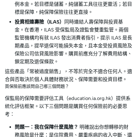
例本金。若目標是儲蓄，純儲蓄工具往往更靈活；若目
標是保障，純保障保險往往更直接。
投資相連壽險（ILAS）
同時連結人壽保障與投資基
金。在香港，ILAS 受保監局及證監會雙重監管。兩個
監管機構均有就 ILAS 發出消費者指引，提示 ILAS 是長
期產品，提早退保可能損失本金，且本金受投資風險及
保險公司信貸風險影響。購買前應充分了解費用結構、
鎖定期及退保條款。
這些產品「常被過度銷售」，不等於完全不適合任何人。適
合與否取決於個人具體財務狀況、保障需要和投資目標。
買保險前應該問自己哪三個問題？
保監局的保障需要評估工具（education.ia.org.hk）提供系
統化評估框架。以下三個問題是購買任何保險前的必要思
考：
問題一：我在保障什麼風險？
明確說出你想轉移的財
務風險是什麼：是住院費用、嚴重疾病的收入中斷、還