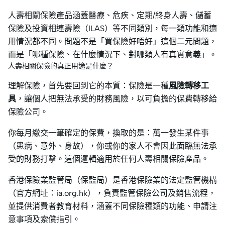
人壽相關保險產品涵蓋醫療、危疾、定期/終身人壽、儲蓄
保險及投資相連壽險（ILAS）等不同類別，每一類功能和適
用情況都不同。問題不是「買保險好唔好」這個二元問題，
而是「哪種保險、在什麼情況下、對哪類人有真實意義」。
人壽相關保險的真正用途是什麼？
理解保險，首先要回到它的本質：保險是一種
風險轉移工
具
，讓個人把無法承受的財務風險，以可負擔的保費轉移給
保險公司。
你每月繳交一筆確定的保費，換取的是：萬一發生某件事
（患病、意外、身故），你或你的家人不會因此面臨無法承
受的財務打擊。這個邏輯適用於任何人壽相關保險產品。
香港保險業監管局（保監局）是香港保險業的法定監管機構
（官方網址：ia.org.hk），負責監管保險公司及銷售流程，
並提供消費者教育材料，涵蓋不同保險種類的功能、申請注
意事項及索償指引。