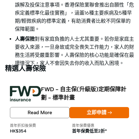
誤解及投保注意事項。香港保險業聯會推出自願性「危
疾定義標準化最佳實務」，涵蓋16種主要疾病及5種早
期/輕微疾病的標準定義，有助消費者比較不同保單的
保障範圍。
人壽保險
對有家庭負擔的人士尤其重要。若你是家庭主
要收入來源，一旦身故或完全喪失工作能力，家人的財
務生活將受嚴重影響。人壽保險的核心功能是確保在最
壞情況下，家人不會因失去你的收入而陷入困境。
精選人壽保險
FWD - 自主保(升級版)定期保障計
劃 - 標準計畫
Read More
立即申請
首年折扣後保費
首年保費優惠
HK$354
首年保費低至2折*