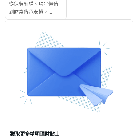
傳承
官方資料，為你拆解兩
從保費結構、現金價值
釐清需求，避免錯買或
種人壽保險的核心分
到財富傳承安排，
多付。MoneyHero為投
別，幫你喺見保險顧問
MoneyHero為你逐一拆
保人準備定期人壽完整
之前先有個底。
解終身人壽保險怎樣運
指南，說明如何以收入
作、分紅機制點睇、保
倍數法及負債覆蓋法估
監局有咩規定，以及受
算所需保額，並逐步了
益人安排的法律效力，
解健康申報、冷靜期等
一文掌握終身人壽保障
申請注意事項。
的完整圖像！
獲取更多精明理財貼士