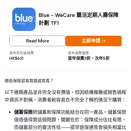
Blue - WeCare 靈活定期人壽保障
計劃 TF1
Read More
立即申請
首年折扣後保費
首年保費優惠
HK$621
首年保費3折、次年5折
哪些保險容易買錯或買貴？
以下幾類產品並非完全沒有價值，但因結構複雜或銷售過程
中資訊不對稱，消費者較容易在不完全了解的情況下購買：
儲蓄保險
把儲蓄和保障功能結合在同一產品。儲蓄保險
值唔值得買這個問題，關鍵在於：保障成分往往有限，
而儲蓄部分的靈活性低——提早退保通常會損失相當比