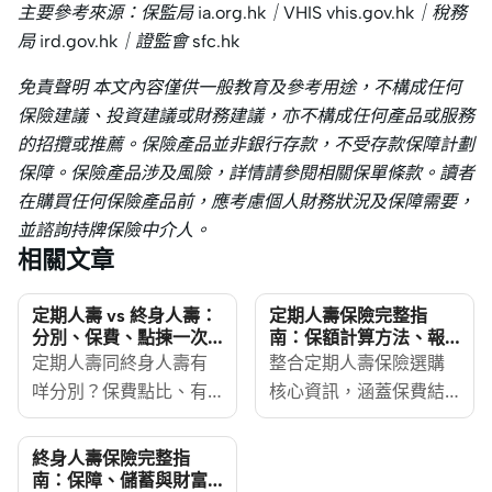
主要參考來源：保監局 ia.org.hk｜VHIS vhis.gov.hk｜稅務
局 ird.gov.hk｜證監會 sfc.hk
免責聲明 本文內容僅供一般教育及參考用途，不構成任何
保險建議、投資建議或財務建議，亦不構成任何產品或服務
的招攬或推薦。保險產品並非銀行存款，不受存款保障計劃
保障。保險產品涉及風險，詳情請參閱相關保單條款。讀者
在購買任何保險產品前，應考慮個人財務狀況及保障需要，
並諮詢持牌保險中介人。
相關文章
定期人壽 vs 終身人壽：
定期人壽保險完整指
分別、保費、點揀一次
南：保額計算方法、報
睇清
價參考及申請流程
定期人壽同終身人壽有
整合定期人壽保險選購
咩分別？保費點比、有
核心資訊，涵蓋保費結
冇現金價值、邊個適合
構、保額計算方法及申
你——一次睇清。
請核保流程，助投保人
終身人壽保險完整指
MoneyHero整合保監局
在比較定期人壽報價前
南：保障、儲蓄與財富