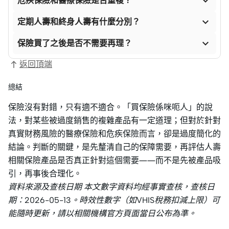

危疾保險和醫療保險是否重複？

定期人壽和終身人壽有什麼分別？

保險買了之後是否不需要再理？
返回頂端
總結
保險沒有對錯，只有適不適合。「買保險係咪呃人」的說
法，對某些被過度銷售的複雜產品有一定道理；但對於針對
真實財務風險的醫療保險和危疾保險而言，卻是過度簡化的
結論。判斷的關鍵，是先釐清自己的保障需要，再評估人壽
相關保險產品是否真正針對這個需要——而不是先被產品吸
引，再事後合理化。
資料來源及查核日期 本文數字資料均經事實查核，查核日
期：2026-05-13。時效性數字（如VHIS稅務扣減上限）可
能隨時更新，請以相關機構官方頁面當日公布為準。