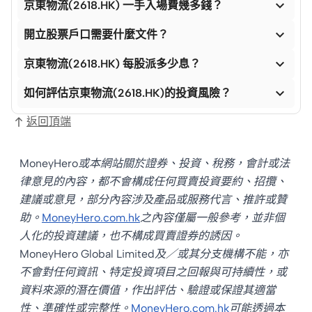

京東物流(2618.HK) 一手入場費幾多錢？

開立股票戶口需要什麼文件？

京東物流(2618.HK) 每股派多少息？

如何評估京東物流(2618.HK)的投資風險？
返回頂端
MoneyHero或本網站關於證券、投資、稅務，會計或法
律意見的內容，都不會構成任何買賣投資要約、招攬、
建議或意見，部分內容涉及產品或服務代言、推許或贊
助。
MoneyHero.com.hk
之內容僅屬一般參考，並非個
人化的投資建議，也不構成買賣證券的誘因。
MoneyHero Global Limited及／或其分支機構不能，亦
不會對任何資訊、特定投資項目之回報與可持續性，或
資料來源的潛在價值，作出評估、驗證或保證其適當
性、準確性或完整性。
MoneyHero.com.hk
可能透過本