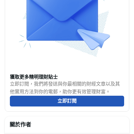
在 2025 年 7 月，市場
產多元化的經驗豐富投
上哪些增長股的表現最
資者，了解加密貨幣的
搶眼呢？本文會告訴你
基本概念、運作原理及
什麼是增長型股票，並
投資途徑，都是踏入這
分析如何找到它們，同
個創新金融領域的重要
時也會比較投資這類股
一步。
票的好處與風險。
獲取更多精明理財貼士
立即訂閱，我們將發送與你最相關的財經文章以及其
他實用方法到你的電郵，助你更有效管理財富。
立即訂閱
關於作者