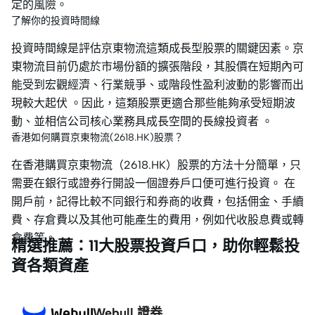
定的風險。
了解你的投資時間線
投資時間線是評估京東物流這類成長型股票的關鍵因素。京
東物流目前仍處於市場份額的擴張階段，其股價在短期內可
能受到宏觀經濟、行業競爭、或階段性盈利波動的影響而出
現較大起伏 。因此，這類股票更適合那些能夠承受短期波
動、並相信公司核心業務具成長空間的長線投資者 。
香港如何購買京東物流(2618.HK)股票？
在香港購買京東物流（2618.HK）股票的方法十分簡單，只
需要在銀行或證券行開設一個證券戶口便可進行投資。 在
開戶前，記得比較不同銀行和券商的收費，包括佣金、手續
費、存倉費以及其他可能產生的費用，例如代收股息費或轉
倉費等。
精選推薦：11大股票投資戶口，助你輕鬆投
資各類資產
Webull 證券