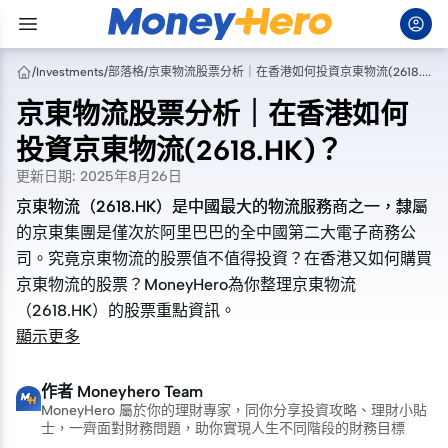
/
Investments
/
部落格
/
京東物流股票分析｜在香港如何投資京東物流(2618.HK)？
京東物流股票分析｜在香港如何
投資京東物流(2618.HK)？
更新日期
:
2025年8月26日
京東物流（2618.HK）是中國最大的物流服務商之一，隸屬
京東物流（2618.HK）是中國最大的物流服務商之一，隸屬
的京東集團是僅次於阿里巴巴的全中國第二大電子商務公
的京東集團是僅次於阿里巴巴的全中國第二大電子商務公
司。究竟京東物流的股票值不值得投資？在香港又如何購買
司。究竟京東物流的股票值不值得投資？在香港又如何購買
京東物流的股票？MoneyHero為你整理京東物流
京東物流的股票？MoneyHero為你整理京東物流
（2618.HK）的股票重點資訊。
（2618.HK）的股票重點資訊。
顯示更多
作者
Moneyhero Team
MoneyHero 屬於你的理財專家，同你分享投資攻略、理財小貼
士，一齊面對財務問題，助你實現人生不同階段的財務目標