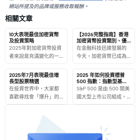
網站所提及的品牌或服務收取報酬。
相關文章
10大表現最佳加密貨幣
【2026完整指南】香港
及投資策略
加密貨幣投資類別、優
缺點及風險（附主流類
2025年對加密貨幣投資
在金融科技迅速發展的
別及投資平台）
者來說是充滿變化的一
今天，加密貨幣已成為
年。比特幣於2024年12
全球投資市場中不可忽
月突破10萬美元的里程
視的一部分。香港市場
2025年7月表現最佳增
2025 年如何投資標普
碑後，市場經歷了大部
也隨之蓬勃發展，作為
長型股票精選
500 指數：指數型基金
與 ETF
分主要加密貨幣的回
在投資世界中，大家都
國際金融中心，香港近
S&P 500 是由 500 間美
調。然而，儘管近期市
喜歡尋找會「爆升」的
年來對加密貨幣的監管
國大型上市公司組成，
場波動，加密貨幣繼續
股票，也就是我們常說
框架逐漸明晰，為投資
被廣泛認為是衡量美國
在香港金融領域確立其
的「增長股」或「成長
者提供了更加安全、合
股市整體表現的指標之
重要地位，期望成為亞
股」。這些公司的特點
規的投資環境。無論你
一。MoneyHero將教你
洲領先的加密貨幣中
是發展速度快，有潛力
是對金融科技感興趣的
如何投資標普 500 指
心。
為你帶來豐厚的回報。
投資新手，還是尋求資
數。