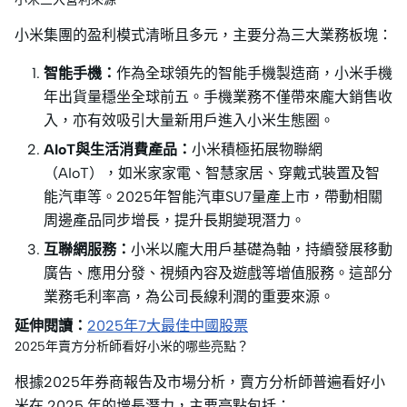
小米集團的盈利模式清晰且多元，主要分為三大業務板塊：
智能手機：
作為全球領先的智能手機製造商，小米手機
年出貨量穩坐全球前五。手機業務不僅帶來龐大銷售收
入，亦有效吸引大量新用戶進入小米生態圈。
AIoT與生活消費產品：
小米積極拓展物聯網
（AIoT），如米家家電、智慧家居、穿戴式裝置及智
能汽車等。2025年智能汽車SU7量產上市，帶動相關
周邊產品同步增長，提升長期變現潛力。
互聯網服務：
小米以龐大用戶基礎為軸，持續發展移動
廣告、應用分發、視頻內容及遊戲等增值服務。這部分
業務毛利率高，為公司長線利潤的重要來源。
延伸閱讀：
2025年7大最佳中國股票
2025年賣方分析師看好小米的哪些亮點？
根據2025年券商報告及市場分析，賣方分析師普遍看好小
米在 2025 年的增長潛力，主要亮點包括：