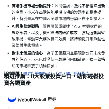
高階手機市場份額提升：
公司強調，憑藉不斷推陳出新
的產品，小米在高階智能手機市場的滲透率正穩步提
升，特別是其在中國及全球市場的份額正在不斷擴大。
AI與生態鏈戰略：
管理層著重闡述了AIoT智慧家居的
戰略部署，以及手機AI算法的研發成效。強調這些與智
能手機、電動車業務的協同效應，將持續提升用戶黏性
及整體生態價值。
對未來發展的信心：
為了回饋股東並展現對公司未來發
展的信心，小米已啟動新一輪股份回購計劃，這一舉措
也向市場釋放了積極信號。
延伸閱讀：
證券行邊間好？新手老手開戶終極指南
精選推薦：11大股票投資戶口，助你輕鬆投
資各類資產
Webull 證券