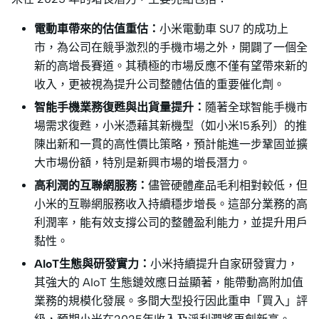
電動車帶來的估值重估：
小米電動車 SU7 的成功上
市，為公司在競爭激烈的手機市場之外，開闢了一個全
新的高增長賽道。其積極的市場反應不僅有望帶來新的
收入，更被視為提升公司整體估值的重要催化劑。
智能手機業務復甦與出貨量提升：
隨著全球智能手機市
場需求復甦，小米憑藉其新機型（如小米15系列）的推
陳出新和一貫的高性價比策略，預計能進一步鞏固並擴
大市場份額，特別是新興市場的增長潛力。
高利潤的互聯網服務：
儘管硬體產品毛利相對較低，但
小米的互聯網服務收入持續穩步增長。這部分業務的高
利潤率，能有效支撐公司的整體盈利能力，並提升用戶
黏性。
AIoT生態與研發實力：
小米持續提升自家研發實力，
其強大的 AIoT 生態鏈效應日益顯著，能帶動高附加值
業務的規模化發展。多間大型投行因此重申「買入」評