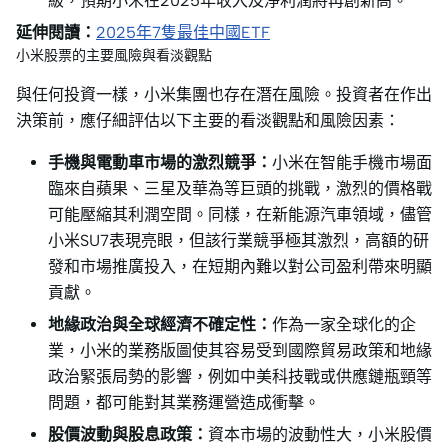
級，預期小米在2025年收入及淨利潤將再創新高。
延伸閱讀：
2025年7隻最佳中國ETF
小米股票的主要風險與看淡觀點
與任何投資一樣，小米集團也存在潛在風險。投資者在作出
決策前，應仔細評估以下主要的看淡觀點和風險因素：
手機與電動車市場的激烈競爭：
小米在智能手機市場面
臨來自蘋果、三星及華為等巨頭的挑戰，激烈的價格戰
可能壓縮其利潤空間。同樣，在新能源汽車領域，儘管
小米SU7表現亮眼，但該行業競爭極其激烈，高額的研
發和市場推廣投入，在短期內難以對公司盈利帶來明顯
貢獻。
地緣政治與全球經濟不確定性：
作為一家全球化的企
業，小米的業務版圖使其容易受到國際貿易政策和地緣
政治緊張局勢的影響，例如中美科技戰或供應鏈瓶頸等
問題，都可能對其業務運營造成衝擊。
股價波動與股息政策：
資本市場的波動性大，小米股價