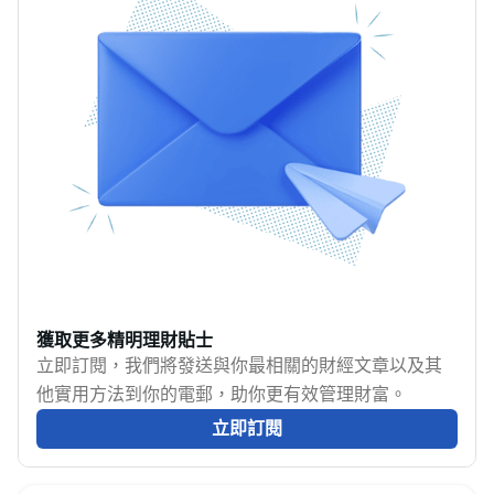
股組合。
息？就等MoneyHero
經濟不確定性及內外多
[https://www.moneyhero.co
重因素的影響，香港的
同你逐一講解藍籌股的
經濟發展面臨前所未有
特點及投資策略。
的挑戰。根據香港特區
政府的數據，儘管香港
經濟依然保持一定的增
長，但其增速顯著放
緩，尤其是在全球疫情
後的恢復過程中。本文
將基於最新的經濟數
據，探討香港是否正經
歷經濟衰退，並分析其
獲取更多精明理財貼士
中的原因及未來的經濟
立即訂閱，我們將發送與你最相關的財經文章以及其
走向。
他實用方法到你的電郵，助你更有效管理財富。
立即訂閱