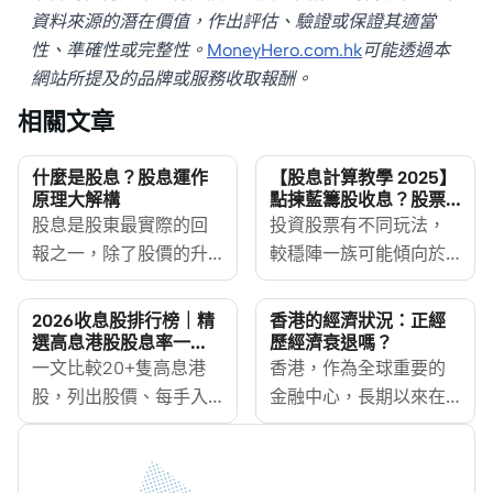
資料來源的潛在價值，作出評估、驗證或保證其適當
性、準確性或完整性。
MoneyHero.com.hk
可能透過本
網站所提及的品牌或服務收取報酬。
相關文章
什麼是股息？股息運作
【股息計算教學 2025】
原理大解構
點揀藍籌股收息？股票
投資食息必讀
股息是股東最實際的回
投資股票有不同玩法，
報之一，除了股價的升
較穩陣一族可能傾向於
值潛力外，亦為投資者
買藍籌收息股，貪其
提供穩定的收入來源。
「進可攻、退可守」，
2026收息股排行榜｜精
香港的經濟狀況：正經
尤其對於尋求穩定收益
甚至有機會「財息兼
選高息港股股息率一
歷經濟衰退嗎？
覽，最高逾7厘
資產的投資者而言，了
一文比較20+隻高息港
收」，賺價又賺息。但
香港，作為全球重要的
解股息的運作方式，對
股，列出股價、每手入
是，股息計算方法是甚
金融中心，長期以來在
於建立一個均衡的投資
場費及股息率，附藍籌
麼？邊隻藍籌股最高
亞洲及世界經濟中占據
組合非常重要。
及中資高息股名單與選
息？高息股應該怎樣
舉足輕重的地位。然
股法則，助你部署收息
揀？如何可以賺盡股
而，近年來，受到全球