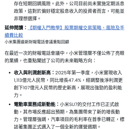
存在短期回調風險。此外，公司目前尚未實施定期派息
政策，這對於偏好穩定股息收入的投資者而言，可能並
非理想選擇。
延伸閱讀：
【期權入門教學】股票期權交易策略、風險及手
續費比較
小米集團最新財報電話會議重點回顧
在最近一次的財報電話會議中，小米管理層不僅公佈了亮眼
的業績，也重點闡述了公司的未來戰略方向：
收入與利潤創新高：
2025年第一季度，小米實現收入
1,113億元人民幣，同比增長47.4%，經調整後淨利潤更
創下107億元人民幣的歷史新高，展現出強勁的盈利能
力。
電動車業務成新動能：
小米SU7的交付工作已正式啟
動，其市場反應超出預期，為集團帶來了新的增長動
力。管理層強調，汽車項目的毛利率在首季已轉正，標
誌著集團正式邁入了一個全新的運營週期。