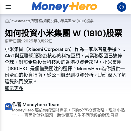
/
Investments
/
部落格
/
如何投資小米集團 W (1810)股票
如何投資小米集團 W (1810)股票
更新日期
:
2025年8月22日
小米集團（Xiaomi Corporation）作為一家以智能手機、
小米集團（Xiaomi Corporation）作為一家以智能手機、
AIoT與互聯網服務為核心的科技巨頭，其業務版圖已遍佈
AIoT與互聯網服務為核心的科技巨頭，其業務版圖已遍佈
全球。對於希望投資科技股的香港投資者來說，小米集團
全球。對於希望投資科技股的香港投資者來說，小米集團
（
（
1810.HK
1810.HK
）是個備受關注的選擇。MoneyHero為你提供一
）是個備受關注的選擇。MoneyHero為你提供一
份全面的投資指南，從公司概況到投資分析，助你深入了解
份全面的投資指南，從公司概況到投資分析，助你深入了解
這隻熱門股票。
這隻熱門股票。
顯示更多
作者
Moneyhero Team
MoneyHero 屬於你的理財專家，同你分享投資攻略、理財小貼
士，一齊面對財務問題，助你實現人生不同階段的財務目標