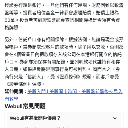
經證券行還是銀行，一旦他們有任何違規、財務困難以致清
盤等等，投資者賠償基金一律都會處理賠償，賠償上限為
50萬。投資者可到證監會網頁查詢相關機構是否領有合資
格牌照。
另外，信託戶口亦有相關保障。根據法例，無論是現金或孖
展帳戶，當券商處理客戶的款項時，除了用以交收，否則都
會在4個營業日內把款項存入該公司在本港銀行開立的信託
戶口。 券商亦須保存有關紀錄，並列明款項代誰持有和存
入日期，如果違反將是刑事行為可被判監。 簡而言之，券
商行只是「信託人」，受《證券條例》規範，而客戶亦受
《證券條例》保障。
延伸閱讀：
美股入門 | 美股開市時間、美股盤前盤後交易入
門教學
Webull常見問題

Webull有甚麼開戶優惠？