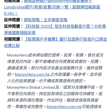
相關閱讀：
長橋證券開戶送MoneyHero獨家優惠＋
Longbridge開戶/背景/收費/功能一覽，餘額通回報高達
5.14%！
延伸閱讀：
選股策略：五步調查攻略
延伸閱讀：
【科技股 2025】恒生科技指數是什麼？分析香
港美國龍頭股前景
相關閱讀：
【股票開戶手續費】銀行及證券行投資戶口佣金
收費比較
MoneyHero或本網站關於證券、投資、稅務，會計或法
律意見的內容，都不會構成任何買賣投資要約、招攬、
建議或意見，部分內容涉及產品或服務代言、推許或贊
助。
MoneyHero.com.hk
之內容僅屬一般參考，並非個
人化的投資建議，也不構成買賣證券的誘因。
MoneyHero Global Limited及／或其分支機構不能，亦
不會對任何資訊、特定投資項目之回報與可持續性，或
資料來源的潛在價值，作出評估、驗證或保證其適當
性、準確性或完整性。
MoneyHero.com.hk
可能透過本