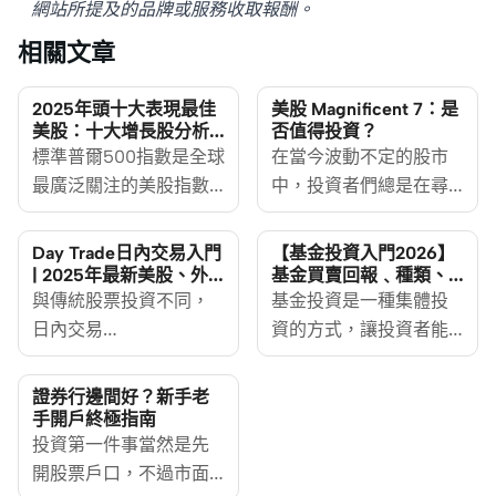
網站所提及的品牌或服務收取報酬。
相關文章
2025年頭十大表現最佳
美股 Magnificent 7：是
美股：十大增長股分析
否值得投資？
及投資策略指南
標準普爾500指數是全球
在當今波動不定的股市
最廣泛關注的美股指數
中，投資者們總是在尋
之一，包含了五百家美
找那些能夠帶來穩健回
國頂尖公司。該指數展
報的投資標的。
Day Trade日內交易入門
【基金投資入門2026】
現了強勁的回報記錄，
Magnificent 7科技股作
| 2025年最新美股、外
基金買賣回報﹑種類、
匯日內交易平台一覽
風險教學
平均每年約有10%的回報
與傳統股票投資不同，
爲全球科技行業的龍
基金投資是一種集體投
率。投資者定期監測該
日內交易
頭，因其強大的市場地
資的方式，讓投資者能
指數及其表現最佳的股
[https://www.moneyhero.com.hk/zh/investment
位和技術實力而受到廣
夠以相對較小的資金參
票，作了解為整體美股
day-trade]（Day
泛關注。本文將深入剖
與多樣化的資產組合。
證券行邊間好？新手老
行情和經濟健康狀況的
Trade）作為短線投資策
析這些科技巨頭的投資
基金是什麼？如何運
手開戶終極指南
指標。 然而，2025年的
略，無需持倉過夜即可
投資第一件事當然是先
價值，幫助投資者們更
作？基金的買賣流程又
美股市場呈現了不同的
賺取價差，且隨著交易
開股票戶口，不過市面
好地理解它們的潛力與
是怎樣的？在這篇文章