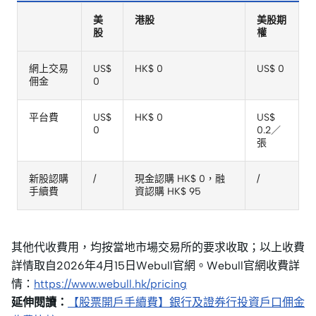
美
港股
美股期
股
權
網上交易
US$
HK$ 0
US$ 0
佣金
0
平台費
US$
HK$ 0
US$
0
0.2／
張
新股認購
/
現金認購 HK$ 0，融
/
手續費
資認購 HK$ 95
其他代收費用，均按當地市場交易所的要求收取；以上收費
詳情取自2026年4月15日Webull官網。Webull官網收費詳
情：
https://www.webull.hk/pricing
延伸閱讀：
【股票開戶手續費】銀行及證券行投資戶口佣金