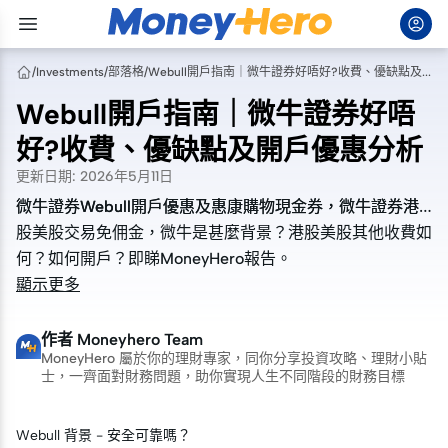
/
Investments
/
部落格
/
Webull開戶指南｜微牛證券好唔好?收費、優缺點及開戶優惠分析
Webull開戶指南｜微牛證券好唔
好?收費、優缺點及開戶優惠分析
更新日期
:
2026年5月11日
微牛證券Webull開戶優惠及惠康購物現金券，微牛證券港
微牛證券Webull開戶優惠及惠康購物現金券，微牛證券港
股美股交易免佣金，微牛是甚麼背景？港股美股其他收費如
股美股交易免佣金，微牛是甚麼背景？港股美股其他收費如
何？如何開戶？即睇MoneyHero報告。
何？如何開戶？即睇MoneyHero報告。
顯示更多
作者
Moneyhero Team
MoneyHero 屬於你的理財專家，同你分享投資攻略、理財小貼
士，一齊面對財務問題，助你實現人生不同階段的財務目標
Webull 背景 - 安全可靠嗎？