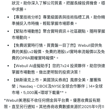
狀況。助你深入了解公司質素，把握長線投資機會，穩
中求勝。
【專業技術分析】專業級圖表與技術指標工具，助你精
準捕捉入市時機，輕鬆掌握市場節奏。
【緊貼市場動態】聚合實時資訊＋社區觀點，隨時掌握
市場動向。
【免費送實時行情，買賣盤一目了然】Webull提供免
費的美股Lv2報價、免費的港股Lv1實時串流報價以及免
費的OPRA期權實時報價*。
【Webull AI虛擬助手】您的7x24 投資夥伴，助您快速
掌握市場動態，做出更明智的投資決策！
【納斯達克上市，美國頂尖券商】風靡全美，屢獲殊
榮；Nasdaq、CBOE及NYSE全球合作夥伴；14+全球
市場，5,000萬+環球下載量**。
*Webull美港股不收任何佣金與平台費。優惠收費設有期
限，直至另行通知。其他券商收費數據來源於2025年9月11