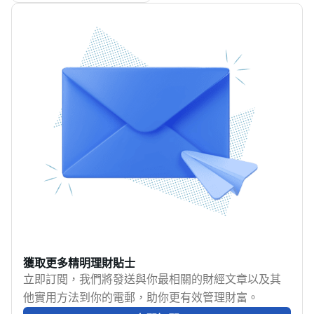
走勢。在標準普爾500指
科技進步和低佣金平台
上的券商林林總總，究
風險。
中，我們將深入探討基
數去年飆升約23%之
湧現，日內交易的門檻
竟邊間好？應如何選
金的各個方面，助你了
後，連續兩年的漲幅超
大大降低，吸引不少香
擇？投資新手和老手各
解基金投資的基礎知
過20%，市場經歷了回
港投資者躍躍欲試。現
有不同需要，從選股、
識。即睇MoneyHero基
調。特朗普總統於4月2
在只需要一部智能手
收息到交易成本，
金入門教學。
日公佈的關稅計劃使美
機，就能隨時隨地進行
MoneyHero教你選擇最
股下跌。此外，美聯儲3
美股
適合自己的投資戶口！
月中旬決定維持現行利
[https://www.moneyhero.com.hk/zh/investment/compariso
率而非降息，亦加劇了
account/us-stock-
美股行情的不確定性。
account]、外匯
儘管面臨這些挑戰，某
[https://www.moneyhero.com.hk/zh/investment/b
些增長 股仍然表現出卓
%E6%8A%95%E8%B3%87-
越的韌性和業績。本文
%E4%BA%A4%E6%98%93-
將探討過去一年表現最
%E7%82%92%E5%A4%96%E5%8C%AF]
佳的美股，為你的觀察
日內交易，本文精選
獲取更多精明理財貼士
名單提供建議，並就制
2025年最受香港投資者
立即訂閱，我們將發送與你最相關的財經文章以及其
定有效的美股選股策略
歡迎日內交易平台及應
他實用方法到你的電郵，助你更有效管理財富。
提供指導。
用程式，比較各平台特