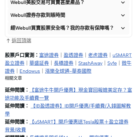

Webull美股交易可買賣甚麼產品？

Webull證券存款到賬時間

經Webull買賣股票安全嗎？我的存款有保障嗎？
返回頂端
股票戶口實測：
富途證券
｜
盈透證券
｜
老虎證券
｜
uSMART
盈立證券
｜
華盛証券
｜
長橋證券
｜
StashAway
｜
Syfe
｜
微牛
證券
｜
Endowus
｜
漲樂全球通-華泰國際
相關文章
延伸閱讀：
【富途牛牛開戶優惠】現金寶回報媲美定存？富
途功能及手續費一覽
延伸閱讀：
【IB盈透證券】IB開戶優惠/手續費/入錢圖解教
學
延伸閱讀：
【uSMART】開戶優惠送Tesla股票＋盈立證券
背景/收費