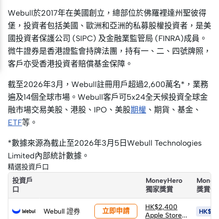
Webull於2017年在美國創立，總部位於佛羅裡達州聖彼得
堡，投資者包括美國、歐洲和亞洲的私募股權投資者，是美
國投資者保護公司 (SIPC) 及金融業監管局 (FINRA)成員。
微牛證券是香港證監會持牌法團，持有一、二、四號牌照，
客戶亦受香港投資者賠償基金保障。
截至2026年3月，Webull註冊用戶超過2,600萬名*，業務
遍及14個全球市場。Webull客戶可5x24全天候投資全球金
融市場交易美股、港股、IPO、美股
期權
、期貨、基金、
ETF
等。
*數據來源為截止至2026年3月5日Webull Technologies
Limited內部統計數據。
精選投資戶口
投資戶
MoneyHero
Money
口
獨家獎賞
獎賞價
HK$2,400
立即申請
Webull 證券
HK$5,
Apple Store