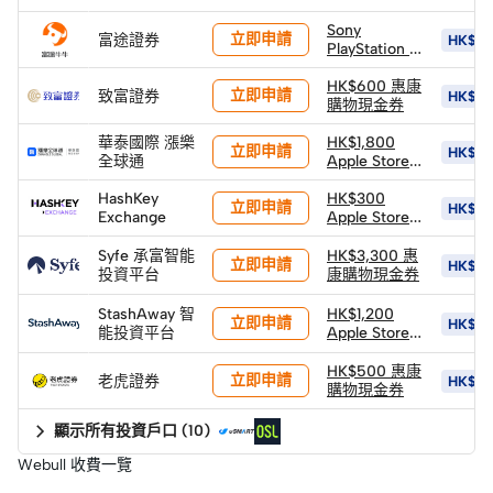
禮品卡
Sony
立即申請
富途證券
HK$10
PlayStation 5
PS5 Pro 遊戲
主機 (價值
HK$600 惠康
立即申請
致富證券
HK$1,1
HK$6,502)
購物現金券
(以換購價
華泰國際 漲樂
HK$4,400換
HK$1,800
立即申請
HK$18
全球通
領)
Apple Store
禮品卡 +
HashKey
HK$600 股票
HK$300
立即申請
HK$6
Exchange
返現券 +
Apple Store
HK$900 股票
禮品卡
返現券 (*由華
Syfe 承富智能
HK$3,300 惠
立即申請
HK$15
泰發放)
投資平台
康購物現金券
StashAway 智
HK$1,200
立即申請
HK$1,
能投資平台
Apple Store
禮品卡
HK$500 惠康
立即申請
老虎證券
HK$3,
購物現金券
顯示所有投資戶口
(
10
)
Webull 收費一覽