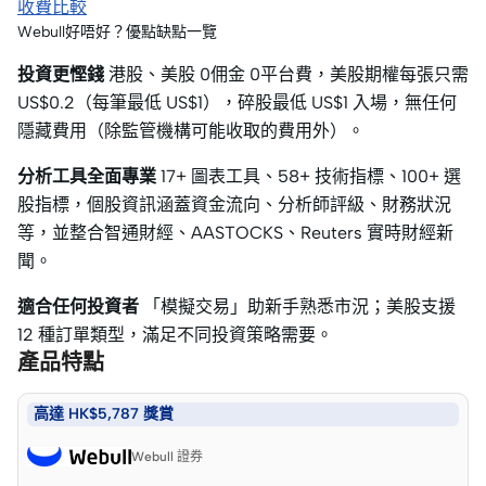
收費比較
Webull好唔好？優點缺點一覽
投資更慳錢
港股、美股 0佣金 0平台費，美股期權每張只需
US$0.2（每筆最低 US$1），碎股最低 US$1 入場，無任何
隱藏費用（除監管機構可能收取的費用外）。
分析工具全面專業
17+ 圖表工具、58+ 技術指標、100+ 選
股指標，個股資訊涵蓋資金流向、分析師評級、財務狀況
等，並整合智通財經、AASTOCKS、Reuters 實時財經新
聞。
適合任何投資者
「模擬交易」助新手熟悉市況；美股支援
12 種訂單類型，滿足不同投資策略需要。
產品特點
高達 HK$5,787 獎賞
Webull 證券