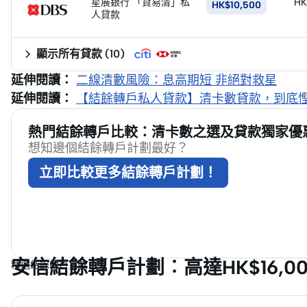
星展銀行 「貸易清」私
HK
HK$10,500
申
人貸款
請
顯示所有貸款
(
10
)
延伸閱讀：
二線清數風險：息高期短 非絕對救星
延伸閱讀：
【結餘轉戶私人貸款】清卡數貸款，到底
熱門結餘轉戶比較：清卡數之選及貸款獨家優
想知邊個結餘轉戶計劃最好？
立即比較更多結餘轉戶計劃！
安信結餘轉戶計劃︰高達HK$16,0
精選結餘轉戶貸款