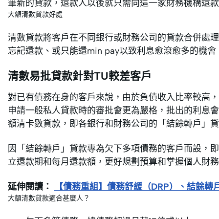
筆新的貸款，還款人以後就只需向這一家財務機構還款
大額清數貸款好處
清數貸款將客戶在不同銀行或財務公司的貸款合併處理
忘記還款、或只能還min pay以致利息愈滾愈多的機會
清數易批貸款針對TU較差客戶
對已有債務在身的客戶來說，由於負債收入比率較高，
申請一般私人貸款時的審批會更為嚴格，批出的利息會
額清卡數貸款，即各銀行和財務公司的「結餘轉戶」貸
因「結餘轉戶」貸款專為欠下多項債務的客戶而設，即
立還款期和每月還款額，更好規劃預算和掌握個人財務
延伸閱讀：
【債務重組】債務舒緩（DRP）、結餘轉戶
大額清數貸款適合甚麼人？