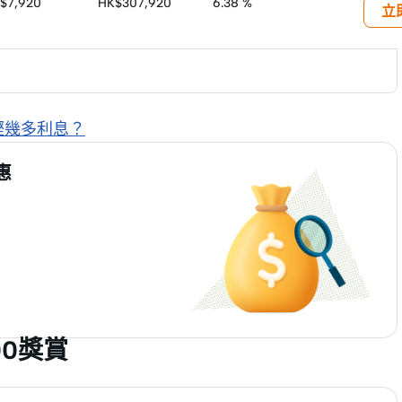
$7,920
HK$307,920
6.38 %
立
慳幾多利息？
惠
00獎賞