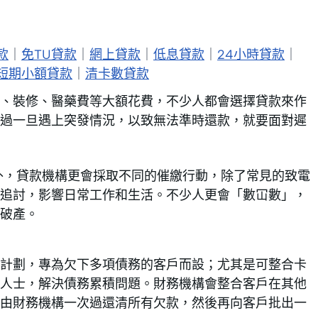
款
｜
免TU貸款
｜
網上貸款
｜
低息貸款
｜
24小時貸款
｜
短期小額貸款
｜
清卡數貸款
、裝修、醫藥費等大額花費，不少人都會選擇貸款來作
過一旦遇上突發情況，以致無法準時還款，就要面對遲
外，貸款機構更會採取不同的催繳行動，除了常見的致電
追討，影響日常工作和生活。不少人更會「數冚數」，
破產。
計劃，專為欠下多項債務的客戶而設；尤其是可整合卡
人士，解決債務累積問題。財務機構會整合客戶在其他
由財務機構一次過還清所有欠款，然後再向客戶批出一