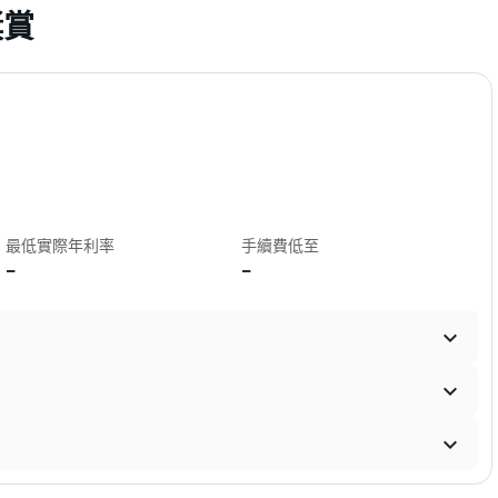
獎賞
最低實際年利率
手續費低至
-
-


