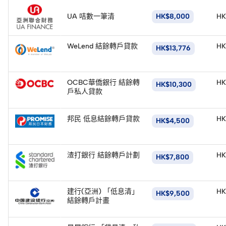
UA 咭數一筆清
HK$8,000
HK
立
即
WeLend 結餘轉戶貸款
HK
HK$13,776
申
請
立
即
OCBC華僑銀行 結餘轉
HK
HK$10,300
申
戶私人貸款
請
立
即
邦民 低息結餘轉戶貸款
HK
HK$4,500
申
請
立
即
渣打銀行 結餘轉戶計劃
HK
HK$7,800
申
請
立
即
建行(亞洲) 「低息清」
HK
HK$9,500
申
結餘轉戶計畫
請
立
即