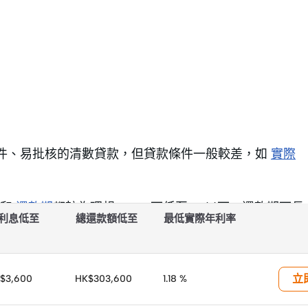
文件、易批核的清數貸款，但貸款條件一般較差，如
實際
息和
還款期
都較為理想，APR可低至2%以下，還款期可長
利息低至
總還款額低至
最低實際年利率
銀行和財務公司的結餘轉戶計劃。
立
$3,600
HK$303,600
1.18 %