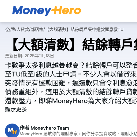
/
私人貸款
/
部落格
/
【大額清數】結餘轉戶集中還款慳息救TU
【大額清數】結餘轉戶
更新日期
:
2025年11月18日
卡數爭太多利息越疊越高？結餘轉戶可以整
卡數爭太多利息越疊越高？結餘轉戶可以整
至TU低至i級的人士申請。不少人會以借貸
至TU低至i級的人士申請。不少人會以借貸
突發情況有還款困難，遲還款只會令利息愈
突發情況有還款困難，遲還款只會令利息愈
債務重組外，適用於大額清數的結餘轉戶貸
債務重組外，適用於大額清數的結餘轉戶貸
還款壓力，即睇MoneyHero為大家介紹大
還款壓力，即睇MoneyHero為大家介紹大
顯示更多
作者
Moneyhero Team
MoneyHero 屬於你的理財專家，同你分享投資攻略、理