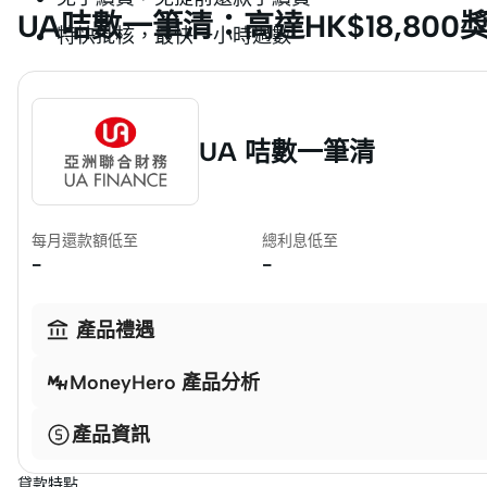
UA咭數一筆清：高達HK$18,800
特快批核，最快一小時過數
UA 咭數一筆清
每月還款額低至
總利息低至
-
-

產品禮遇
MoneyHero 產品分析
產品資訊
貸款特點