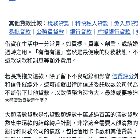
其他貸款比較：
稅務貸款
｜
特快私人貸款
｜
免入息貸
易批貸款
｜
公務員貸款
｜
銀行貸款
｜
虛擬銀行貸款
｜
借貸在生活中十分常見，如買樓、買車、創業、或結婚
週轉之用。「有借有還」當然是最健康的財務狀態，不
還款罰款和罰息等額外費用。
若長期拖欠還款，除了留下不良紀錄和影響
信貸評分
和信件催繳外，還可能發出律師信或委託收數公司代為
不斷借下其他貸款，以致債務愈滾愈大，最終或要被迫
大額清數貸款是什麼？
大額清數貸款是指貸款額達數十萬或過百萬的清數貸款
數集中還款的結餘轉戶計劃，非常適合需要大額清數的
銀行和財務公司的債務，包括信用卡卡數和其他貸款，