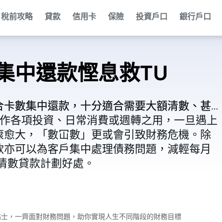
稅前攻略
貸款
信用卡
保險
投資戶口
銀行戶口
集中還款慳息救TU
合卡數集中還款，十分適合需要大額清數、甚
合卡數集中還款，十分適合需要大額清數、甚
來作各項投資、日常消費或週轉之用，一旦遇上
來作各項投資、日常消費或週轉之用，一旦遇上
滾愈大，「數冚數」更或會引致財務危機。除
滾愈大，「數冚數」更或會引致財務危機。除
款亦可以為客戶集中處理債務問題，減輕每月
款亦可以為客戶集中處理債務問題，減輕每月
額清數貸款計劃好處。
額清數貸款計劃好處。
財小貼士，一齊面對財務問題，助你實現人生不同階段的財務目標