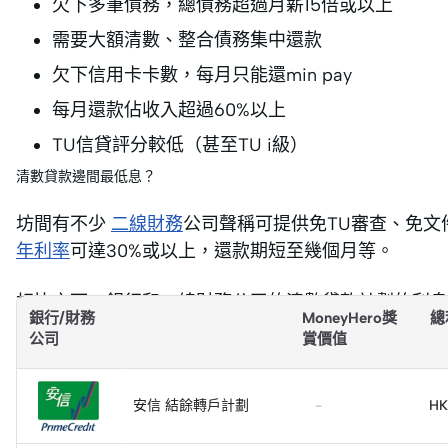
欠下多筆債務，總債務超過月薪15倍或以上
需要大額清數、整合債務集中還款
欠下信用卡卡數，每月只能還min pay
每月還款佔收入超過60%以上
TU信貸評分較低（甚至TU i級）
清數貸款邊間最低息？
坊間有不少
二線財務
公司聲稱可提供免TU審查、免
年利率
可達30%或以上，還款期短至幾個月等。
相比之下，銀行和一線財務公司的清數貸款計劃的利
銀行/財務
MoneyHero獎
總
至84個月。所以在有選擇的情況下，都建議優先考慮
公司
賞價值
立
即
安信 結餘轉戶計劃
-
HK
申
請