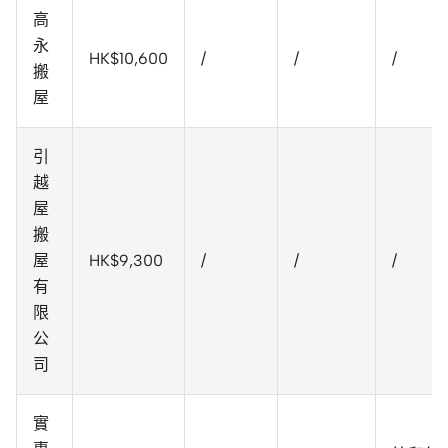
高
永
HK$10,600
/
/
/
搬
屋
引
越
屋
搬
屋
HK$9,300
/
/
/
有
限
公
司
實