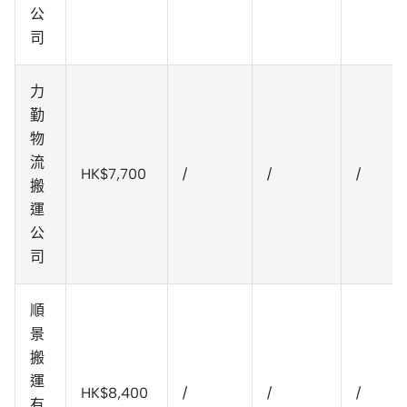
公
司
力
勤
物
流
HK$7,700
/
/
/
搬
運
公
司
順
景
搬
運
HK$8,400
/
/
/
有