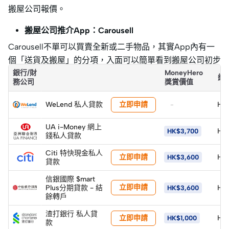
搬屋公司報價。
搬屋公司推介App：Carousell
Carousell不單可以買賣全新或二手物品，其實App內有一
個「送貨及搬屋」的分項，入面可以簡單看到搬屋公司初步
報價。但要獲取詳細報價就要逐間用訊息溝通了。
銀行/財
MoneyHero
總
務公司
獎賞價值
立即申請
WeLend 私人貸款
HK
-
UA i-Money 網上
HK
HK$3,700
錢私人貸款
Citi 特快現金私人
立即申請
HK
HK$3,600
貸款
信銀國際 $mart
立即申請
Plus分期貸款 - 結
HK
HK$3,600
餘轉戶
渣打銀行 私人貸
立即申請
HK
HK$1,000
款