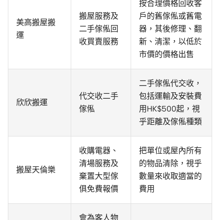
按合理價格回收客
搬屋服務及
戶的舊傢俬或舊電
美高搬屋搬
二手傢俬回
器，其後修理、翻
運
收買賣服務
新、清潔，以低於
市價的價格出售
二手傢俬代交收，
代交收二手
包括運輸及安裝費
欣欣搬運
傢俬
用HK$500起，視
乎距離及傢俬種類
收購電器、
把單位或屋內所有
清場服務及
的物品清除，視乎
搬屋天倫樂
棄置大型傢
數量來收取適當的
俱免費報價
費用
會為客人物