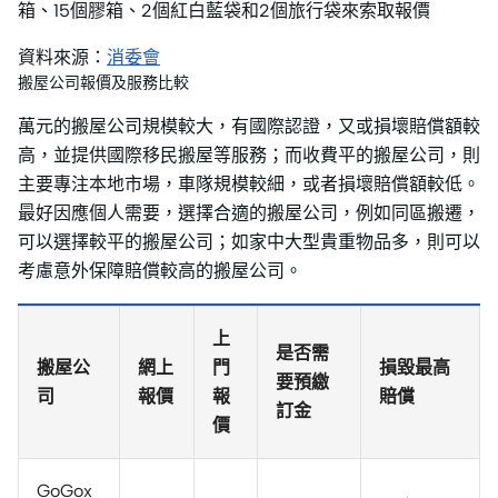
箱、15個膠箱、2個紅白藍袋和2個旅行袋來索取報價
資料來源：
消委會
搬屋公司報價及服務比較
萬元的搬屋公司規模較大，有國際認證，又或損壞賠償額較
高，並提供國際移民搬屋等服務；而收費平的搬屋公司，則
主要專注本地市場，車隊規模較細，或者損壞賠償額較低。
最好因應個人需要，選擇合適的搬屋公司，例如同區搬遷，
可以選擇較平的搬屋公司；如家中大型貴重物品多，則可以
考慮意外保障賠償較高的搬屋公司。
上
是否需
搬屋公
網上
門
損毀最高
要預繳
司
報價
報
賠償
訂金
價
GoGox