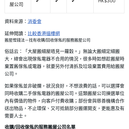
✔
✔
✔
HK$300
屋公司
資料來源：
消委會
延伸閱讀：
比較香港搵樓網
搬屋慳錢法－找有收購/回收傢俬的服務搬屋公司
俗話云：「大屋搬細屋唔見一蘿穀。」無論大搬細定細搬
大，總會出現傢俬電器不合用的情況，很多時如想趁搬屋時
棄置舊傢俬或電器，就要另外付清拆及垃圾棄置費用給搬屋
公司。
如果傢俬並非破爛，狀況良好，不想浪費的話，可以選擇會
同時收購二手傢俬電器的搬屋公司。這類搬屋公司揀選單位
內有價值的物件，向客戶付費收購；部份會與慈善機構合作
送出物品，不止環保、又可抵銷部分搬運開支，更能惠及有
需要人士。
收購/回收傢俬的服務搬屋公司名單