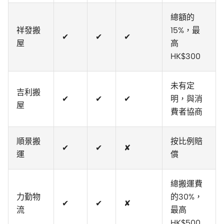
總額的
祥發搬
15%，最
✔
✔
✔
屋
高
HK$300
未有定
吉利搬
✔
✔
✔
明，與消
屋
費者協商
順景搬
按比例賠
✔
✔
✘
運
償
總搬運費
力勤物
的30%，
✔
✔
✘
流
最高
HK$500