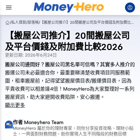
/
私人貸款
/
部落格
/
【搬屋公司推介】20間搬屋公司及平台價錢及附加費比較2026
【搬屋公司推介】20間搬屋公司
及平台價錢及附加費比較2026
更新日期
:
2026年6月24日
搬屋公司邊間好？搬屋公司黑名單可信嗎？其實多人推介的
搬屋公司邊間好？搬屋公司黑名單可信嗎？其實多人推介的
搬運公司未必最適合你，最重要睇清楚收費項目同服務範
搬運公司未必最適合你，最重要睇清楚收費項目同服務範
圍，租車搬屋前，記得望望搬屋價目表/搬運價目表，因為
圍，租車搬屋前，記得望望搬屋價目表/搬運價目表，因為
平貴收費可以相差達4倍！MoneyHero為大家整理好一系列
平貴收費可以相差達4倍！MoneyHero為大家整理好一系列
搬屋資訊，助大家避開收費陷阱，安心搬遷。
搬屋資訊，助大家避開收費陷阱，安心搬遷。
顯示更多
作者
Moneyhero Team
MoneyHero 屬於你的理財專家，同你分享投資攻略、理財小貼
士，一齊面對財務問題，助你實現人生不同階段的財務目標