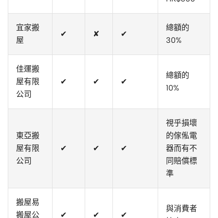
宜家搬
總額的
✔
✘
✔
屋
30%
佳運搬
總額的
屋有限
✔
✔
✔
10%
公司
視乎損壞
東亞搬
的傢俬電
屋有限
✔
✔
✔
器而有不
公司
同賠償標
準
搬屋易
與消費者
搬屋公
✔
✔
✔