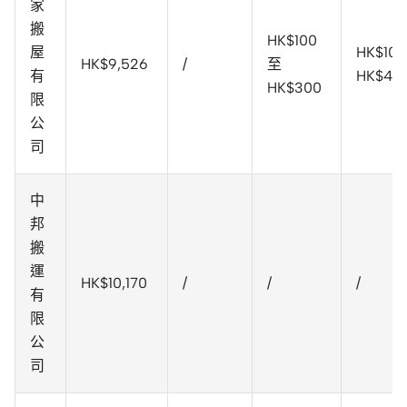
家
搬
HK$100
屋
HK$10
HK$9,526
/
至
有
HK$40
HK$300
限
公
司
中
邦
搬
運
HK$10,170
/
/
/
有
限
公
司