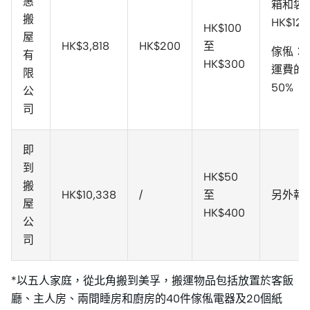
惠
箱和袋
搬
HK$12
HK$100
屋
HK$3,818
HK$200
至
傢俬：
有
HK$300
運費的
限
50%
公
司
即
到
HK$50
搬
HK$10,338
/
至
另外報
屋
HK$400
公
司
*以五人家庭，從北角搬到美孚，搬運物品包括放置於客飯
廳、主人房、兩間睡房和廚房的40件傢俬電器及20個紙