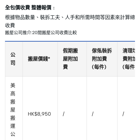
全包價收費 整體報價﹕
根據物品數量、裝拆工夫、人手和所需時間等因素來計算總
收費
搬屋公司推介:20間搬屋公司收費比較
假期搬
傢俬裝拆
清理垃
公
搬屋價錢*
屋附加
附加費
費附加
司
費
(每件)
(每件)
美
高
搬
屋
HK$8,950
/
/
/
搬
運
公