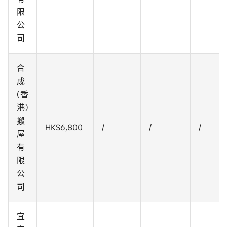
限
公
司
合
成
(香
港)
搬
HK$6,800
/
/
/
屋
有
限
公
司
宜