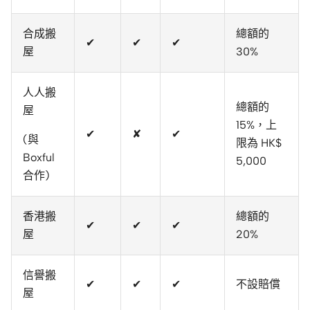
合成搬
總額的
✔
✔
✔
屋
30%
人人搬
總額的
屋
15%，上
✔
✘
✔
(與
限為 HK$
Boxful
5,000
合作)
香港搬
總額的
✔
✔
✔
屋
20%
信譽搬
✔
✔
✔
不設賠償
屋