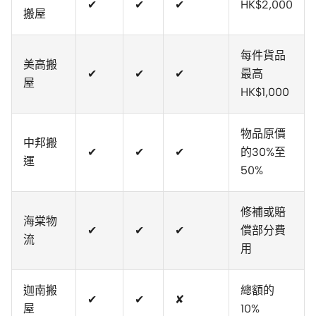
✔
✔
✔
HK$2,000
搬屋
每件貨品
美高搬
✔
✔
✔
最高
屋
HK$1,000
物品原價
中邦搬
✔
✔
✔
的30%至
運
50%
修補或賠
海棠物
✔
✔
✔
償部分費
流
用
迦南搬
總額的
✔
✔
✘
屋
10%