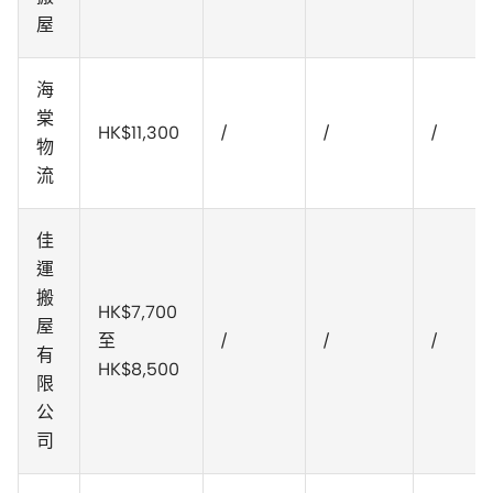
屋
海
棠
HK$11,300
/
/
/
物
流
佳
運
搬
HK$7,700
屋
至
/
/
/
有
HK$8,500
限
公
司