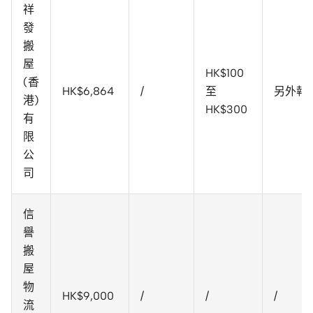
祥
發
搬
屋
HK$100
(香
HK$6,864
/
至
另外報
港)
HK$300
有
限
公
司
信
譽
搬
屋
物
HK$9,000
/
/
/
流