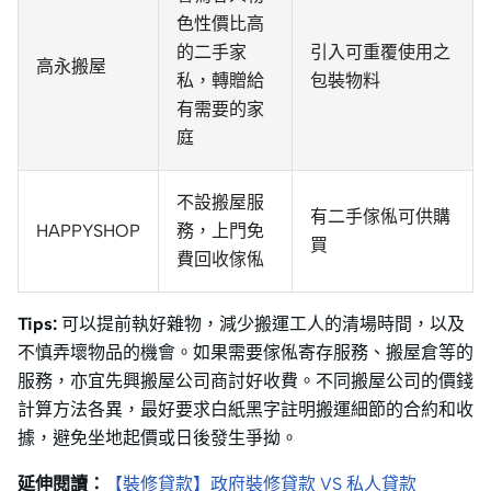
色性價比高
的二手家
引入可重覆使用之
高永搬屋
私，轉贈給
包裝物料
有需要的家
庭
不設搬屋服
有二手傢俬可供購
HAPPYSHOP
務，上門免
買
費回收傢俬
Tips:
可以提前執好雜物，減少搬運工人的清場時間，以及
不慎弄壞物品的機會。如果需要傢俬寄存服務、搬屋倉等的
服務，亦宜先興搬屋公司商討好收費。不同搬屋公司的價錢
計算方法各異，最好要求白紙黑字註明搬運細節的合約和收
據，避免坐地起價或日後發生爭拗。
延伸閱讀：
【裝修貸款】政府裝修貸款 VS 私人貸款