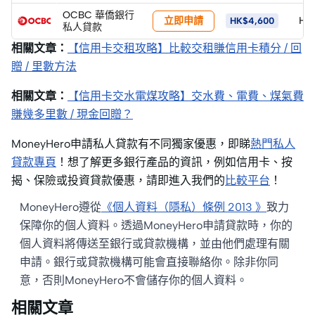
OCBC 華僑銀行
立即申請
HK
HK$4,600
私人貸款
相關文章：
【信用卡交租攻略】比較交租賺信用卡積分 / 回
贈 / 里數方法
相關文章：
【信用卡交水電煤攻略】交水費、電費、煤氣費
賺幾多里數 / 現金回贈？
MoneyHero申請私人貸款有不同獨家優惠，即睇
熱門私人
貸款專頁
！想了解更多銀行產品的資訊，例如信用卡、按
揭、保險或投資貸款優惠，請即進入我們的
比較平台
！
MoneyHero遵從
《個人資料（隱私）條例 2013 》
致力
保障你的個人資料。透過MoneyHero申請貸款時，你的
個人資料將傳送至銀行或貸款機構，並由他們處理有關
申請。銀行或貸款機構可能會直接聯絡你。除非你同
意，否則MoneyHero不會儲存你的個人資料。
相關文章