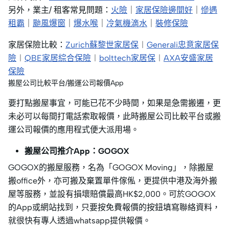
另外，業主/ 租客常見問題：
火險
｜
家居保險邊間好
｜
慘遇
租霸
｜
颱風爆窗
｜
爆水喉
｜
冷氣機滴水
｜
裝修保險
家居保險比較：
Zurich蘇黎世家居保
︱
Generali忠意家居保
險
︱
QBE家居綜合保險
︱
bolttech家居保
︱
AXA安盛家居
保險
搬屋公司比較平台/搬運公司報價App
要打點搬屋事宜，可能已花不少時間，如果是急需搬遷，更
未必可以每間打電話索取報價，此時搬屋公司比較平台或搬
運公司報價的應用程式便大派用場。
搬屋公司推介App：GOGOX
GOGOX的搬屋服務，名為「GOGOX Moving」，除搬屋
搬office外，亦可搬及棄置單件傢俬，更提供中港及海外搬
屋等服務，並設有損壞賠償最高HK$2,000。可於GOGOX
的App或網站找到，只要按免費報價的按鈕填寫聯絡資料，
就很快有專人透過whatsapp提供報價。