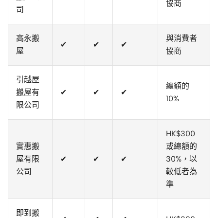
協商
司
高永搬
與消費者
✔
✔
✔
屋
協商
引越屋
總額的
搬屋有
✔
✔
✔
10%
限公司
HK$300
實惠搬
或總額的
屋有限
✔
✔
✔
30%，以
公司
較低者為
準
即到搬