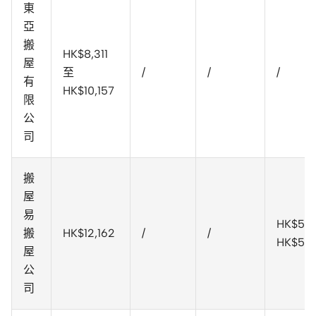
東
亞
搬
HK$8,311
屋
至
/
/
/
有
HK$10,157
限
公
司
搬
屋
易
HK$50
搬
HK$12,162
/
/
HK$5,0
屋
公
司