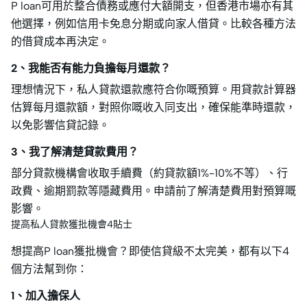
P loan可用於整合債務或應付大額開支，但香港市場亦有其
他選擇，例如信用卡免息分期或向家人借貸。比較各種方法
的借貸成本再決定。
2、我能否有能力負擔每月還款？
理想情況下，私人貸款還款應符合你嘅預算。用貸款計算器
估算每月還款額，對照你嘅收入同支出，確保能準時還款，
以免影響信貸記錄。
3、我了解清楚貸款費用？
部分貸款機構會收取手續費（約貸款額1%-10%不等）、行
政費、逾期罰款等隱藏費用。申請前了解清楚費用對預算嘅
影響。
提高私人貸款獲批機會4貼士
想提高P loan獲批機會？即使信貸級不太完美，都有以下4
個方法幫到你：
1、加入擔保人