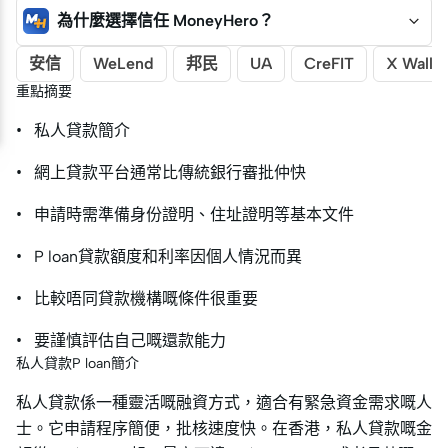
為什麼選擇信任 MoneyHero？
安信
WeLend
邦民
UA
CreFIT
X Wallet
重點摘要
• 私人貸款簡介
• 網上貸款平台通常比傳統銀行審批仲快
• 申請時需準備身份證明、住址證明等基本文件
• P loan貸款額度和利率因個人情況而異
• 比較唔同貸款機構嘅條件很重要
• 要謹慎評估自己嘅還款能力
私人貸款P loan簡介
私人貸款係一種靈活嘅融資方式，適合有緊急資金需求嘅人
士。它申請程序簡便，批核速度快。在香港，私人貸款嘅金