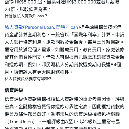
額從 HK$5,000 起，最高可達HK$3,000,000或者月薪嘅
24倍，以較低者為準。
什麼是私人貸款P loan？
私人貸款(Personal Loan, 簡稱P loan)
指金融機構會按照借
貸金額計算全期利息，一般會以「實際年利率」計算。申請
人與銀行協定利息、還款期數及金額後，每月需等額還款。
通常用於滿足個人需求，如醫療費用、教育費用、家庭裝修
或其他消費性開支。借款人可根據自己嘅需求選擇貸款金額
和還款期。例如，邦民嘅私人分期貸款還款期可長達84個
月，讓借款人有更大嘅財務彈性。
私人貸款資格要求有哪些?
信貸評級
信貸評級係貸款機構批核私人貸款時的重要考量因素，評級
愈高，金融機構會覺得你還款可靠性愈高，因此獲批貸款的
機會及條件都會愈好。香港常見的信貸評級機構包括環聯
（TransUnion）。一般評級由A至J，以C級以上通常較易