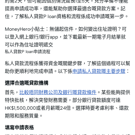
約需2天，但可能因個別情況延長1至5天。充分準備不僅能
提高申請成功率，還能幫助你選擇最適合嘅貸款方案。記
住，了解私人貸款P loan資格和流程係成功申請嘅第一步。
MoneyHero小貼士：無儲起信件，如何變出住址證明？可
以登入網上銀行/銀行app，並下載最新一期電子月結單就
可以作為住址證明遞交
私人貸款P loan申請流程
私人貸款流程係獲得資金嘅關鍵步驟，了解這個過程可以幫
助你更順利地完成申請。以下係
申請私人貸款嘅主要步驟
：
選擇合適嘅貸款機構
首先，
比較唔同財務公司及銀行嘅貸款條件
。某些能夠提供
特快批核，解決突發財務需要，部分銀行貸款額度可達
HK$1,500,000或者月薪嘅24倍。選擇時要考慮利率、還款
期限和服務質量。
填寫申請表格