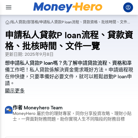
/
私人貸款
/
部落格
/
申請私人貸款P loan流程、貸款資格、批核時間、文件一覽
申請私人貸款P loan流程、貸款資
格、批核時間、文件一覽
更新日期
:
2025年9月8日
想申請私人貸款P loan嗎？先了解申請貸款流程、資格和準
想申請私人貸款P loan嗎？先了解申請貸款流程、資格和準
備工作吧！私人貸款係解決資金需求嘅好方法。申請過程現
備工作吧！私人貸款係解決資金需求嘅好方法。申請過程現
在仲快捷，只要準備好必要文件，就可以輕鬆啟動P loan申
在仲快捷，只要準備好必要文件，就可以輕鬆啟動P loan申
請。
請。
顯示更多
作者
Moneyhero Team
MoneyHero 屬於你的理財專家，同你分享投資攻略、理財小貼
士，一齊面對財務問題，助你實現人生不同階段的財務目標