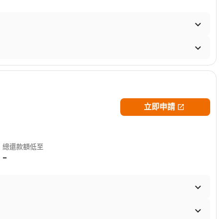


立即申請

總還款額低至
-

