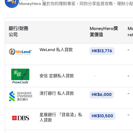
MoneyHero 屬於你的理財專家，同你分享投資攻略、理
為什麼選擇信任 MoneyHero？
銀行/財務
MoneyHero獎
Mo
公司
賞價值
ra
立
即
WeLend 私人貸款
-
HK$13,776
申
請
立
即
安信 定額私人貸款
-
-
申
立
請
即
渣打銀行 私人貸款
-
HK$6,000
申
請
立
即
星展銀行 「貸易清」私
-
HK$10,500
申
人貸款
請
立
即