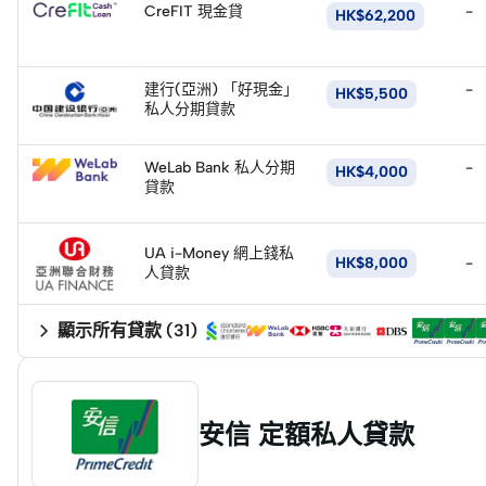
CreFIT 現金貸
-
HK$62,200
申
請
立
即
建行(亞洲) 「好現金」
-
HK$5,500
申
私人分期貸款
請
立
即
WeLab Bank 私人分期
-
HK$4,000
申
貸款
請
UA i-Money 網上錢私
HK$8,000
-
人貸款
PrimeCredit，低息貸款，輕鬆還
靈活貸款額度，量身定制你的需求
顯示所有貸款
(
31
)
安信 定額私人貸款