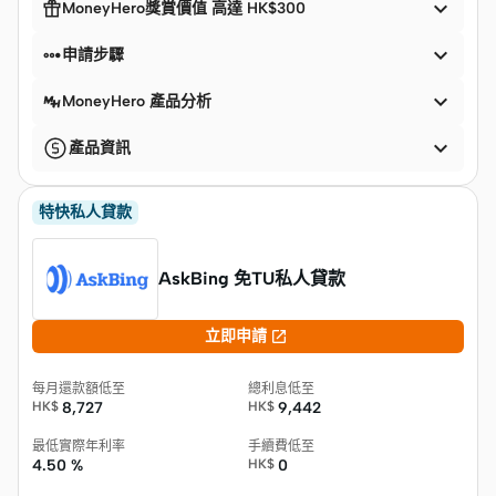


MoneyHero獎賞價值 高達 HK$300


申請步驟

MoneyHero 產品分析

產品資訊
特快私人貸款
AskBing 免TU私人貸款

立即申請
每月還款額低至
總利息低至
HK$
8,727
HK$
9,442
最低實際年利率
手續費低至
4.50 %
HK$
0