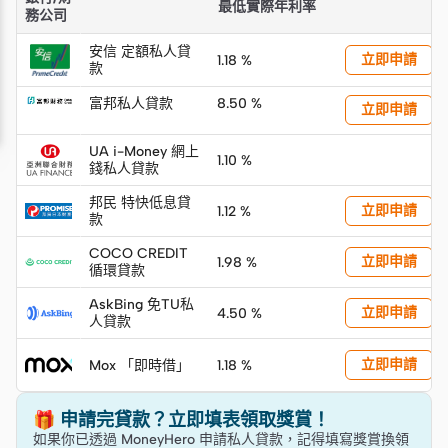
「快速摘要」
最低實際年利率
務公司
安信 定額私人貸
立即申請
1.18 %
款
富邦私人貸款
8.50 %
立即申請
UA i-Money 網上
1.10 %
錢私人貸款
邦民 特快低息貸
立即申請
1.12 %
款
COCO CREDIT
立即申請
1.98 %
循環貸款
AskBing 免TU私
立即申請
4.50 %
人貸款
立即申請
Mox 「即時借」
1.18 %
🎁 申請完貸款？立即填表領取獎賞！
如果你已透過 MoneyHero 申請私人貸款，記得填寫獎賞換領