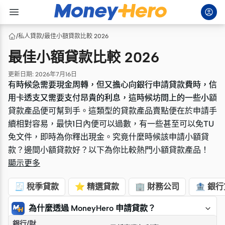
/
私人貸款
/
最佳小額貸款比較 2026
最佳小額貸款比較 2026
更新日期
:
2026年7月16日
有時候急需要現金周轉，但又擔心向銀行申請貸款費時，信
有時候急需要現金周轉，但又擔心向銀行申請貸款費時，信
用卡透支又需要支付昂貴的利息，這時候坊間上的一些小額
用卡透支又需要支付昂貴的利息，這時候坊間上的一些小額
貸款產品便可幫到手。這類型的貸款產品賣點便在於申請手
貸款產品便可幫到手。這類型的貸款產品賣點便在於申請手
續相對容易，最快1日內便可以過數，有一些甚至可以免TU
續相對容易，最快1日內便可以過數，有一些甚至可以免TU
免文件，即時為你釋出現金。究竟什麼時候該申請小額貸
免文件，即時為你釋出現金。究竟什麼時候該申請小額貸
款？邊間小額貸款好？以下為你比較熱門小額貸款產品！
款？邊間小額貸款好？以下為你比較熱門小額貸款產品！
顯示更多
🧾 稅季貸款
⭐ 精選貸款
🏢 財務公司
🏦 銀
為什麼透過 MoneyHero 申請貸款？
銀行/財