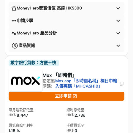


MoneyHero獎賞價值 高達 HK$300


申請步驟

MoneyHero 產品分析

產品資訊
數字銀行貸款：方便＋快 ​
Mox 「即時借」
指定邀
Mox app「即時借名稱」欄目中輸
請碼
:
入優惠碼「MHCASH10」

立即申請
每月還款額低至
總利息低至
HK$
8,447
HK$
2,736
最低實際年利率
手續費低至
1.18 %
HK$
0