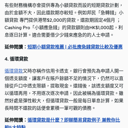
有些財務機構亦會提供專為小額貸款而設的短期貸款計劃，
由於金額不大，因此還款期亦較短。例如邦民「急轉錢」小
額貸款 專門提供港幣$2,000的貸款，還款期固定4個月 ；
Cashing Pro「小額應急錢」的貸款額則由HK$1,000起，利
息逐日計算。適合需要借少少錢來應急的的人士申請。
延伸閱讀：
短期小額貸款推薦 | 必批應急錢貸款比較及優惠
4. 循環貸款
循環貸款
又時亦稱作信用卡透支，銀行會預先為申請人開一
個透支額度，讓客戶在賬戶餘額不足的情況下，仍然可以直
接從戶口中透支限額，提取現金。還錢後，該透支額度又可
以循環再用，不用逐次逐次申請，因此被稱為循環貸款。雖
然好處是彈性較大，但循環貸款一般是每日單息計算，如果
長時間不還款的話便會累積一筆可觀的債務。
延伸閱讀：
循環貸款是什麼？即睇簡易貸款例子 兼教你比
較5大特點