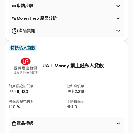


申請步驟

MoneyHero 產品分析

產品資訊
特快私人貸款
UA i-Money 網上錢私人貸款
每月還款額低至
總利息低至
HK$
8,430
HK$
2,318
最低實際年利率
手續費低至
1.10 %
HK$
0


產品禮遇