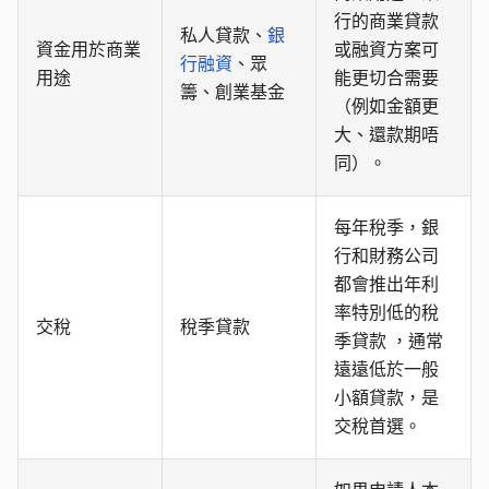
行的商業貸款
私人貸款、
銀
資金用於商業
或融資方案可
行融資
、眾
用途
能更切合需要
籌、創業基金
（例如金額更
大、還款期唔
同）。
每年稅季，銀
行和財務公司
都會推出年利
率特別低的稅
交稅
稅季貸款
季貸款 ，通常
遠遠低於一般
小額貸款，是
交稅首選。