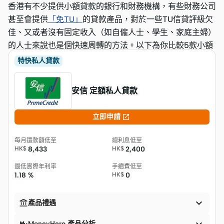
香港有不少提供小額貸款的銀行和財務機構，有些財務公司
甚至會提供
「免TU」
的貸款產品，對於一些TU信貸評級欠
佳、又或者沒有固定收入（如自僱人士、學生、家庭主婦）
的人士來說也是個快速周轉的方法。以下為你比較5款小額
貸款：
特快私人貸款
安信 定額私人貸款

立即申請
每月還款額低至
總利息低至
HK$
8,433
HK$
2,400
最低實際年利率
手續費低至
1.18 %
HK$
0


產品禮遇
MoneyHero 產品分析