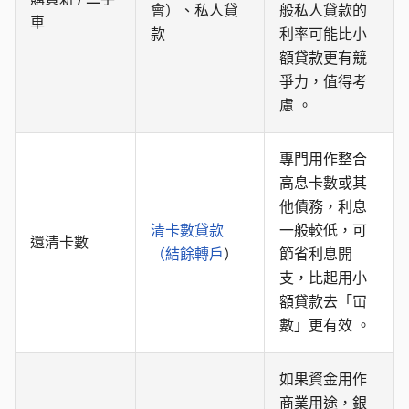
會）、私人貸
般私人貸款的
車
款
利率可能比小
額貸款更有競
爭力，值得考
慮 。
專門用作整合
高息卡數或其
他債務，利息
清卡數貸款
一般較低，可
還清卡數
（結餘轉戶
）
節省利息開
支，比起用小
額貸款去「冚
數」更有效 。
如果資金用作
商業用途，銀