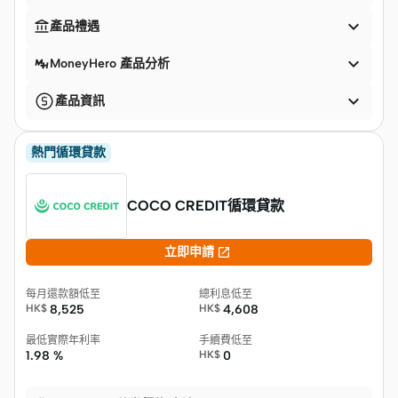


產品禮遇

MoneyHero 產品分析

產品資訊
熱門循環貸款
COCO CREDIT循環貸款

立即申請
每月還款額低至
總利息低至
HK$
8,525
HK$
4,608
最低實際年利率
手續費低至
1.98 %
HK$
0