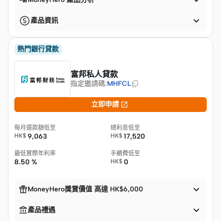


產品資訊
熱門銀行貸款
富邦私人貸款
指定邀請碼
:
MHFCL

立即申請
每月還款額低至
總利息低至
HK$
9,063
HK$
17,520
最低實際年利率
手續費低至
8.50 %
HK$
0


MoneyHero獎賞價值 高達 HK$6,000


產品禮遇