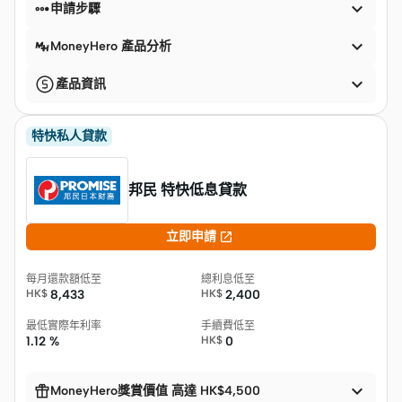


申請步驟

MoneyHero 產品分析

產品資訊
特快私人貸款
邦民 特快低息貸款

立即申請
每月還款額低至
總利息低至
HK$
8,433
HK$
2,400
最低實際年利率
手續費低至
1.12 %
HK$
0


MoneyHero獎賞價值 高達 HK$4,500