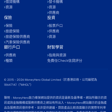
借貸機構
發卡機構
資源
資源
供應商
保險
投資
保險
股票戶口
旅遊保險
供應商
旅遊保險供應商
資源
汽車保險供應商
銀行戶口
財智學習
供應商
指南與資源
種類
免費任Check信貸評分
© 2015 -
2026
MoneyHero Global Limited（於香港註冊，公司編號為
1864714）(“MHGL”)
聲明﹕MoneyHero致力確保網站提供的資訊是最新及最準確。網站所顯示的資
訊或與金融機構或服務供應商之網站有所出入。MoneyHero網站顯示的金融產
品及服務資訊僅供參考，並非提供建議。貸款產品比較頁面顯示的實際年利率