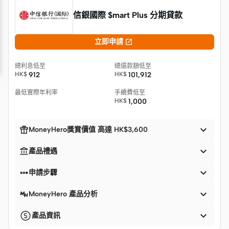
信銀國際 $mart Plus 分期貸款

立即申請
總利息低至
總還款額低至
HK$
912
HK$
101,912
最低實際年利率
手續費低至
HK$
1,000


MoneyHero獎賞價值 高達 HK$3,600


產品禮遇


申請步驟

MoneyHero 產品分析

產品資訊