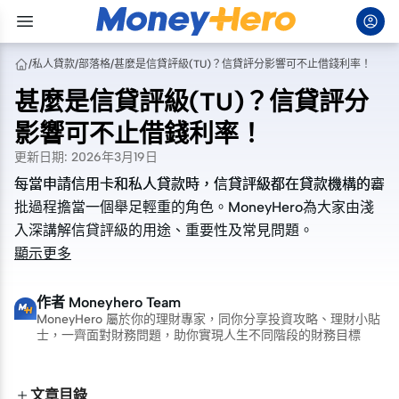
/
私人貸款
/
部落格
/
甚麼是信貸評級(TU)？信貸評分影響可不止借錢利率！
甚麼是信貸評級(TU)？信貸評分
影響可不止借錢利率！
更新日期
:
2026年3月19日
每當申請信用卡和私人貸款時，信貸評級都在貸款機構的審
每當申請信用卡和私人貸款時，信貸評級都在貸款機構的審
批過程擔當一個舉足輕重的角色。MoneyHero為大家由淺
批過程擔當一個舉足輕重的角色。MoneyHero為大家由淺
入深講解信貸評級的用途、重要性及常見問題。
入深講解信貸評級的用途、重要性及常見問題。
顯示更多
作者
Moneyhero Team
MoneyHero 屬於你的理財專家，同你分享投資攻略、理財小貼
士，一齊面對財務問題，助你實現人生不同階段的財務目標
文章目錄