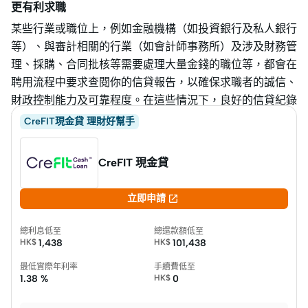
更有利求職
某些行業或職位上，例如金融機構（如投資銀行及私人銀行
等）、與審計相關的行業（如會計師事務所）及涉及財務管
理、採購、合同批核等需要處理大量金錢的職位等，都會在
聘用流程中要求查閱你的信貸報告，以確保求職者的誠信、
財政控制能力及可靠程度。在這些情況下，良好的信貸紀錄
確實更有利求職，甚至是當中的必要條件。
CreFIT現金貸 理財好幫手
CreFIT 現金貸

立即申請
總利息低至
總還款額低至
HK$
1,438
HK$
101,438
最低實際年利率
手續費低至
1.38 %
HK$
0