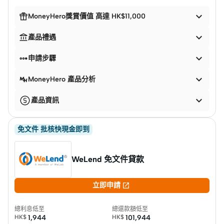


MoneyHero獎賞價值 高達 HK$11,000


產品禮遇


申請步驟

MoneyHero 產品分析

產品資訊
免文件 批核快現金即到
WeLend 免文件貸款

立即申請
總利息低至
總還款額低至
HK$
1,944
HK$
101,944