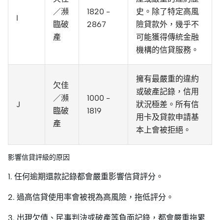
／瀕
1820 -
史。除了特定高風
I
臨破
2867
險貸款外，幾乎不
產
可能獲得傳統金融
機構的信貸服務。
擁有最嚴重的違約
欠佳
或破產記錄，信用
／瀕
1000 -
J
狀況極差。所有信
臨破
1819
用卡及貸款申請基
產
本上會被拒絕。
影響信貸評級的原因
1. 任何逾期還款記錄都會嚴重影響信貸評分。
2. 過高信貸使用率會被視為高風險，拖低評分。
3. 出現欠債、民事判決或破產等負面記錄，都會嚴重拖累