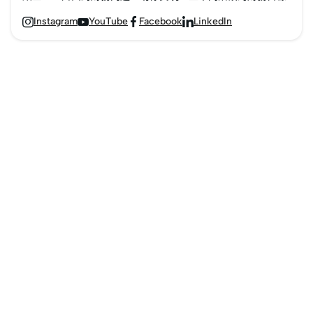
Instagram
YouTube
Facebook
LinkedIn



