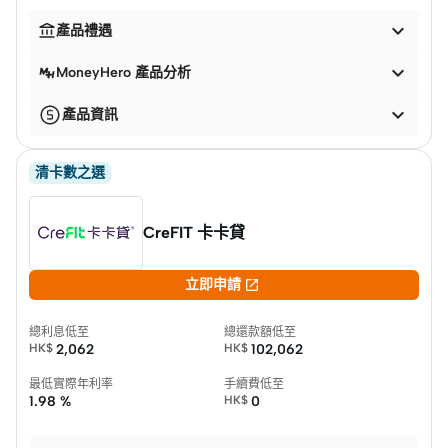


產品禮遇

MoneyHero 產品分析

產品資訊
清卡數之選
CreFIT 卡卡貸

立即申請
總利息低至
總還款額低至
HK$
2,062
HK$
102,062
最低實際年利率
手續費低至
1.98 %
HK$
0