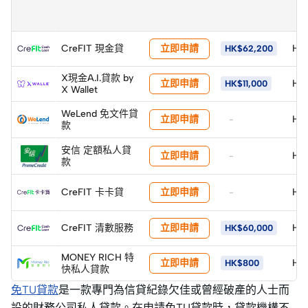
立即申請
CreFIT 現金貸
HK$
HK$62,200
X現金A.I.貸款 by
立即申請
HK$
HK$11,000
X Wallet
WeLend 免文件貸
立即申請
HK
-
款
安信 定額私人貸
立即申請
HK$
-
款
立即申請
CreFIT 卡卡貸
HK
-
立即申請
CreFIT 清數服務
HK$
HK$60,000
MONEY RICH 特
立即申請
HK$
HK$800
快私人貸款
免TU貸款
是一款專門為信貸紀錄欠佳或曾經破產的人士而
設的財務公司私人貸款。在申請免TU貸款時，貸款機構不