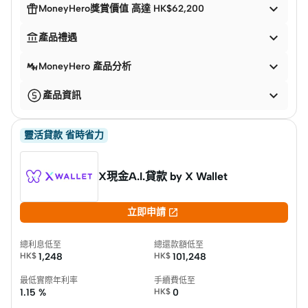


MoneyHero獎賞價值 高達 HK$62,200


產品禮遇

MoneyHero 產品分析

產品資訊
靈活貸款 省時省力
X現金A.I.貸款 by X Wallet

立即申請
總利息低至
總還款額低至
HK$
1,248
HK$
101,248
最低實際年利率
手續費低至
1.15 %
HK$
0