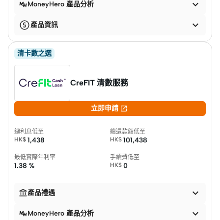

MoneyHero 產品分析

產品資訊
清卡數之選
CreFIT 清數服務

立即申請
總利息低至
總還款額低至
HK$
1,438
HK$
101,438
最低實際年利率
手續費低至
1.38 %
HK$
0


產品禮遇

MoneyHero 產品分析