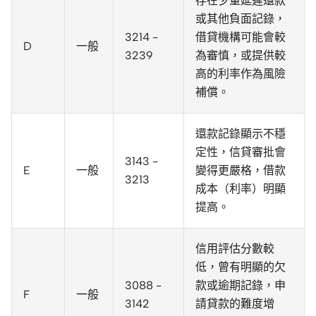
存在少量延遲還款
或其他負面記錄，
3214 -
借貸機構可能會較
D
一般
3239
為審慎，或提供較
高的利率作為風險
補償。
還款記錄顯示不穩
定性，信貸審批會
3143 -
E
一般
變得更嚴格，借款
3213
成本（利率）明顯
提高。
信用評估分數較
低，曾有明顯的欠
3088 -
款或逾期記錄，申
F
一般
3142
請貸款的難度增