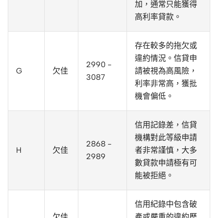
加，通常只能獲得
高利率貸款。
存在較多的拖欠或
違約情況。信貸申
2990 -
G
欠佳
請被視為高風險，
3087
利率非常高，獲批
機會偏低。
信用記錄差，信貸
機構對此等級申請
2868 -
H
欠佳
者非常謹慎，大多
2989
數貸款申請極有可
能被拒絕。
信用紀錄中包含破
欠佳
產或嚴重的違約歷