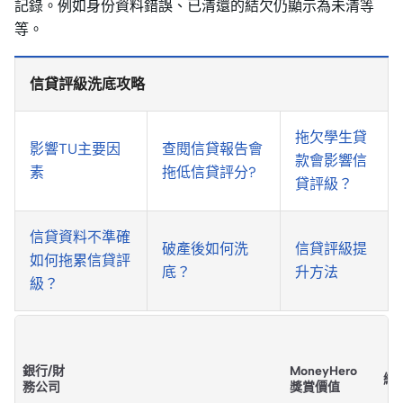
記錄。例如身份資料錯誤、已清還的結欠仍顯示為未清等
等。
信貸評級洗底攻略
拖欠學生貸
影響TU主要因
查閱信貸報告會
款會影響信
素
拖低信貸評分?
貸評級？
信貸資料不準確
破產後如何洗
信貸評級提
如何拖累信貸評
底？
升方法
級？
免TU貸款推介
銀行/財
MoneyHero
總
務公司
獎賞價值