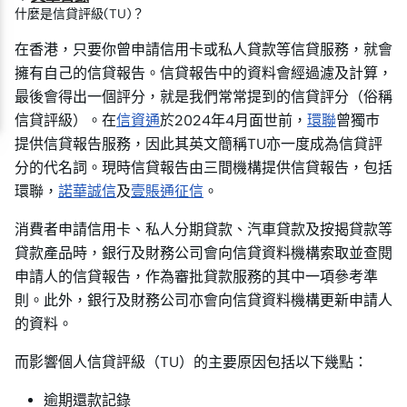
什麼是信貸評級(TU)？
在香港，只要你曾申請信用卡或私人貸款等信貸服務，就會
擁有自己的信貸報告。信貸報告中的資料會經過濾及計算，
最後會得出一個評分，就是我們常常提到的信貸評分（俗稱
信貸評級）。在
信資通
於2024年4月面世前，
環聯
曾獨巿
提供信貸報告服務，因此其英文簡稱TU亦一度成為信貸評
分的代名詞。現時信貸報告由三間機構提供信貸報告，包括
環聯，
諾華誠信
及
壹賬通征信
。
消費者申請信用卡、私人分期貸款、汽車貸款及按揭貸款等
貸款產品時，銀行及財務公司會向信貸資料機構索取並查閱
申請人的信貸報告，作為審批貸款服務的其中一項參考準
則。此外，銀行及財務公司亦會向信貸資料機構更新申請人
的資料。
而影響個人信貸評級（TU）的主要原因包括以下幾點：
逾期還款記錄