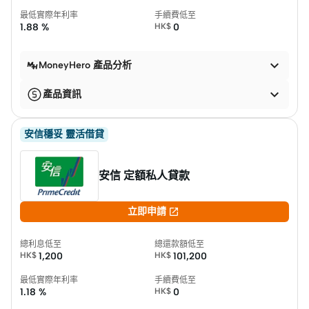
最低實際年利率
手續費低至
1.88 %
HK$
0

MoneyHero 產品分析

產品資訊
安信穩妥 靈活借貸
安信 定額私人貸款

立即申請
總利息低至
總還款額低至
HK$
1,200
HK$
101,200
最低實際年利率
手續費低至
1.18 %
HK$
0