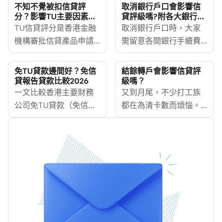
不知不覺被扣信貸評
取消銀行戶口會影響信
分？影響TU主要因素你
貸評級嗎?附各大銀行取
要知
消手續及注意事項
TU信貸評分是香港金融
取消銀行戶口時，大家
機構審批信貸產品申請
需留意各間銀行手續費
時衡量風險的重要指
及取消戶口方式各有不
標，小至信用卡，大至
同。MoneyHero列出各
免TU貸款邊間好？免信
結餘轉戶會影響信貸評
物業按揭，信貸評分都
大銀行取消教學及注意
貸報告貸款比較2026
級嗎？
直接影響申請成功與
一文比較香港主要財務
事項，讓你更有效地管
又到月尾，不少打工族
否，以及可以獲得的借
公司免TU貸款（免信貸
理所有戶口。同時學懂
都在為清卡數而煩惱。
貸條件（包括貸款利率
報告貸款）的申請門
如何再開銀行戶口，並
如果每個月只還min
及最長還款期）。到底
檻、文件要求、貸款額
享有MoneyHero獨家優
pay，利息翻滾更加雪上
如何保持信貸評分高
特性及適合人士，並拆
惠。
加霜。面對龐大利息、
分？MoneyHero
解免TU、免入息證明、
清不完的債務，也許你
[https://www.moneyhero.com.hk/zh/credit-
免文件、免露面四者分
可以考慮結餘轉戶，將
score]由淺入深講解幾個
別，助你揀啱最適合自
現有的高利息信用卡債
影響TU信貸評分的主要
己的免TU借貸方案。
務，轉移至享有低利息
因素，希望大家都能維
優惠的信用卡，藉此省
持靚TU Grade，Keep好
下高額利息費用，更快