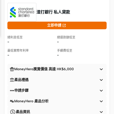
渣打銀行 私人貸款

立即申請
總利息低至
總還款額低至
-
-
最低實際年利率
手續費低至
-
-


MoneyHero獎賞價值 高達 HK$6,000


產品禮遇


申請步驟

MoneyHero 產品分析

產品資訊