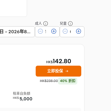
成人
兒童
2日
-
2026年8月15日
142.80
HK$
立即投保

HK$
238.00
40
%
折扣
租車自負額
HK$
5,000