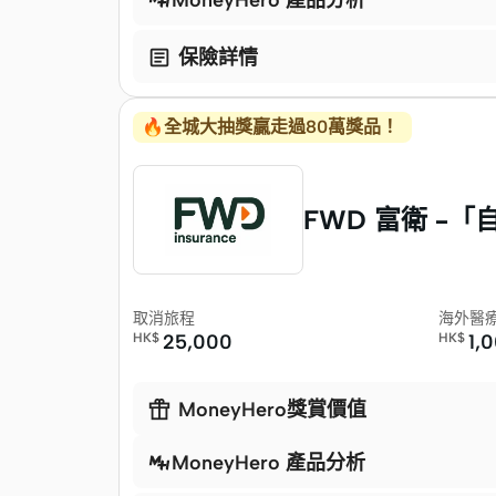
MoneyHero 產品分析

保險詳情
🔥全城大抽獎贏走過80萬獎品！ ​
FWD 富衛 –
取消旅程
海外醫
HK$
25,000
HK$
1,

MoneyHero獎賞價值
MoneyHero 產品分析