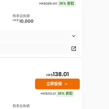
HK$
285.00
35
%
折扣
租車自負額
HK$
10,000


138.01
HK$
立即投保

HK$
212.21
35
%
折扣
租車自負額