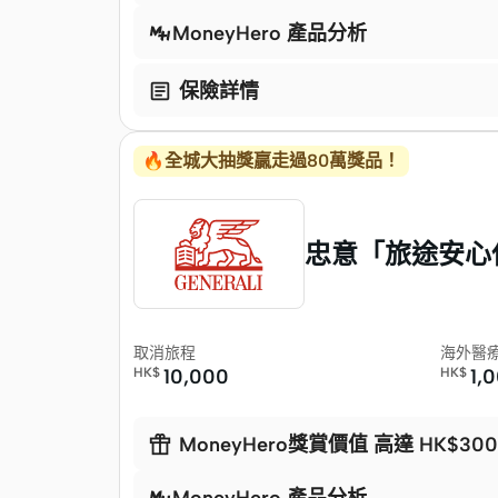
MoneyHero 產品分析

保險詳情
🔥全城大抽獎贏走過80萬獎品！
忠意「旅途安心保
取消旅程
海外醫
HK$
10,000
HK$
1,

MoneyHero獎賞價值 高達 HK$300