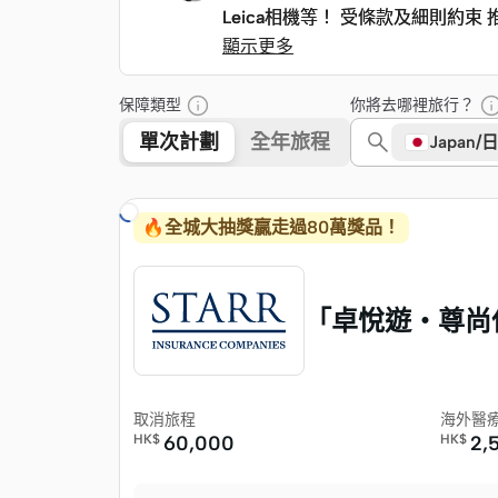
Leica相機等！ 受條款及細則約束 
Leica相機等！ 受條款及細則約束 
顯示更多
保障類型
你將去哪裡旅行？
單次計劃
全年旅程
Japan/
繼續搜尋中…
🔥全城大抽獎贏走過80萬獎品！
「卓悅遊・尊尚保
取消旅程
海外醫
HK$
60,000
HK$
2,