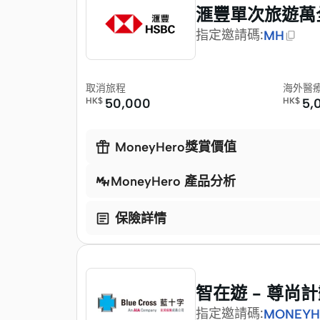
滙豐單次旅遊萬全
指定邀請碼
:
MH
取消旅程
海外醫
HK$
50,000
HK$
5,

MoneyHero獎賞價值
MoneyHero 產品分析

保險詳情
智在遊 - 尊尚
指定邀請碼
:
MONEYH