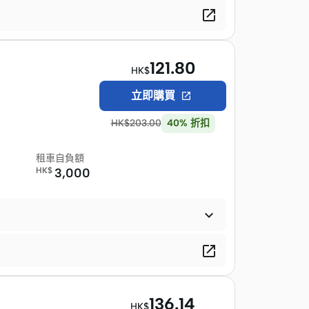

121.80
HK$
立即購買

HK$
203.00
40
%
折扣
租車自負額
HK$
3,000


136.14
HK$