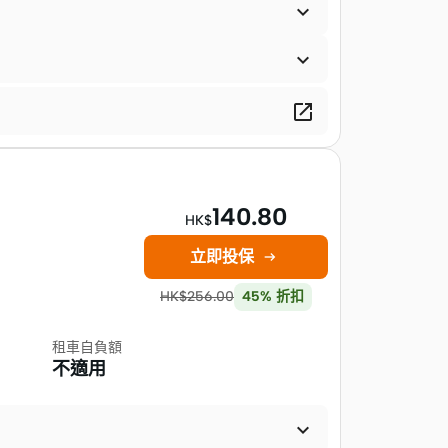



140.80
HK$
立即投保

HK$
256.00
45
%
折扣
租車自負額
不適用
