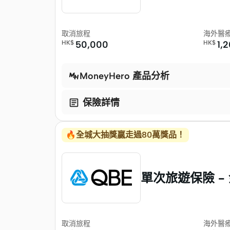
取消旅程
海外醫
HK$
50,000
HK$
1,
MoneyHero 產品分析

保險詳情
🔥全城大抽獎贏走過80萬獎品！
單次旅遊保險 -
取消旅程
海外醫