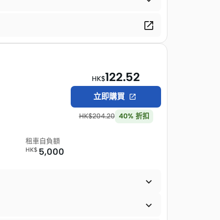


122.52
HK$
立即購買

HK$
204.20
40
%
折扣
租車自負額
HK$
5,000

