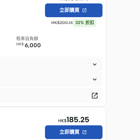
立即購買

HK$
200.14
32
%
折扣
租車自負額
HK$
6,000



185.25
HK$
立即購買
