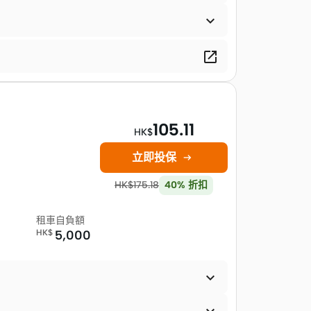


105.11
HK$
立即投保

HK$
175.18
40
%
折扣
租車自負額
HK$
5,000
