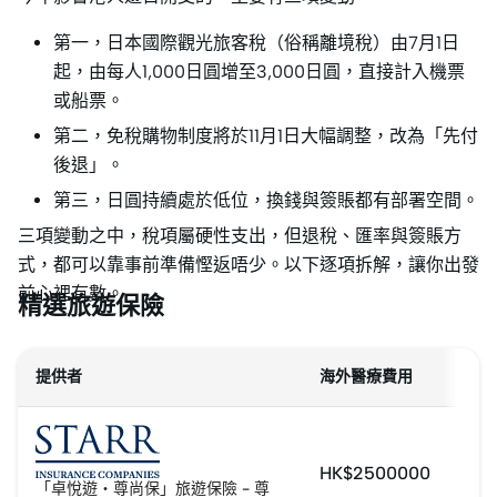
第一，日本國際觀光旅客稅（俗稱離境稅）由7月1日
起，由每人1,000日圓增至3,000日圓，直接計入機票
或船票。
第二，免稅購物制度將於11月1日大幅調整，改為「先付
後退」。
第三，日圓持續處於低位，換錢與簽賬都有部署空間。
三項變動之中，稅項屬硬性支出，但退稅、匯率與簽賬方
式，都可以靠事前準備慳返唔少。以下逐項拆解，讓你出發
前心裡有數。
精選旅遊保險
提供者
海外醫療費用
HK$2500000
「卓悅遊・尊尚保」旅遊保險 - 尊