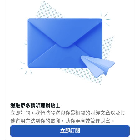
回贈卡、里數卡同旅遊
台。識得善用 Klook 優
優惠卡點分辨同揀選，
惠碼，再配合啱用嘅信
到 JCB／AEON 卡免手
用卡，慳得更多其實唔
續費玩法、DCC 結算貼
難。MoneyHero 為你整
士，再到 Suica、
合最新 Klook Promo
AlipayHK 等電子支付實
Code、各銀行信用卡優
用資訊，等你今次去日
惠及網購回贈，助你每
本碌得更精明、更著
次預訂都着數到盡。
數。
獲取更多精明理財貼士
立即訂閱，我們將發送與你最相關的財經文章以及其
他實用方法到你的電郵，助你更有效管理財富。
立即訂閱