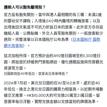
邊啲人可以豁免離境稅？
官方設有豁免類別，當中與港人最相關的有三種：未滿2歲
的嬰幼兒不課稅；入境後24小時內離境的轉機旅客；以及
出境後因天氣或不可抗力折返日本的旅客。此外官方亦另設
機組人員、公務船機、外交人員等豁免類別，一般旅客較少
遇到。完整清單以日本國稅庁公布為準（
日本國稅庁 國際
觀光旅客稅
）。
這次加稅所得，官方預計由約490億日圓增至約1,300億日
圓，將投放於紓緩熱門景點擠迫、優化通關設施與完善觀光
資源等方面。
日圓跌到近40年低位，宜家去日本係咪抵？
2026年7月初，美元兌日圓約在161至162水平，處於近40
年低位，換言之港元兌日圓的購買力相當高。以近期市場數
據交叉推算，HK$10,000大約可兌換20萬至21萬日圓。留
意匯率每日浮動，實際兌換金額以兌換當刻的牌價為準。