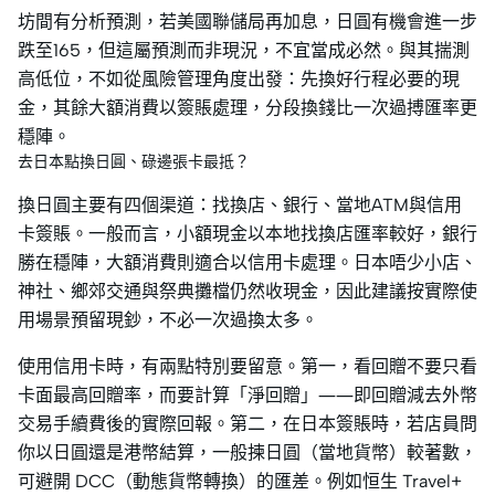
坊間有分析預測，若美國聯儲局再加息，日圓有機會進一步
跌至165，但這屬預測而非現況，不宜當成必然。與其揣測
高低位，不如從風險管理角度出發：先換好行程必要的現
金，其餘大額消費以簽賬處理，分段換錢比一次過搏匯率更
穩陣。
去日本點換日圓、碌邊張卡最抵？
換日圓主要有四個渠道：找換店、銀行、當地ATM與信用
卡簽賬。一般而言，小額現金以本地找換店匯率較好，銀行
勝在穩陣，大額消費則適合以信用卡處理。日本唔少小店、
神社、鄉郊交通與祭典攤檔仍然收現金，因此建議按實際使
用場景預留現鈔，不必一次過換太多。
使用信用卡時，有兩點特別要留意。第一，看回贈不要只看
卡面最高回贈率，而要計算「淨回贈」——即回贈減去外幣
交易手續費後的實際回報。第二，在日本簽賬時，若店員問
你以日圓還是港幣結算，一般揀日圓（當地貨幣）較著數，
可避開 DCC（動態貨幣轉換）的匯差。例如恒生 Travel+