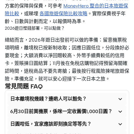
方案的保障與保費，可參考
MoneyHero 整合的日本旅遊保
險比較
，或睇埋
各國旅遊保險比較攻略
。實際保費視乎年
齡、日數與計劃而定，以報價時為準。
2026遊日慳錢部署，可以點做？
總結而言，2026年遊日出發前可以做的準備：留意機票稅
項明細，離境稅已按新制收取；因應日圓低位，分段換好必
要現金；大額消費以淨回贈較高、外幣手續費較低的信用
卡，簽賬揀日圓結算；11月後在免稅店購物記得預留海關確
認時間，退稅商品不要先寄艙；最後按行程風險揀啱旅遊保
險。準備充足，就可以安心迎接下一次日本之旅。
常見問題 FAQ

日本離境稅幾錢？邊啲人可以豁免？

6月30日前買機票，係咪一定收舊價1,000日圓？

日圓咁低，宜家應該即刻換定等等先？