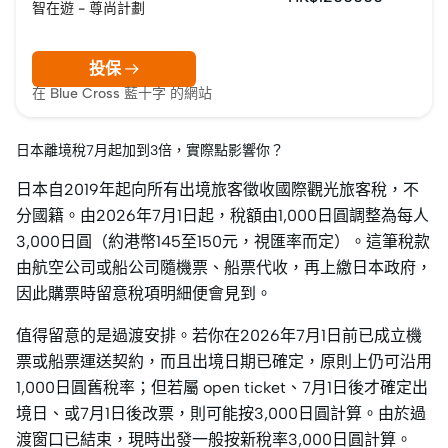
智在遊 - 尊尚計劃
投保
在 Blue Cross 藍十字 的網站
日本離境稅7月起加到3倍，實際點影響你？
日本自2019年起向所有出境旅客徵收國際觀光旅客稅，不
分國籍。由2026年7月1日起，稅額由1,000日圓調整為每人
3,000日圓（約港幣145至150元，視匯率而定）。這筆稅款
由航空公司或船公司隨機票、船票代收，再上繳日本政府，
因此購票時留意稅項明細便會見到。
值得留意的是過渡安排。若你在2026年7月1日前已成立機
票或船票運送契約，而且出境日期已確定，原則上仍可沿用
1,000日圓舊稅率；但若屬 open ticket、7月1日後才確定出
境日、或7月1日後改票，則可能按3,000日圓計算。由於過
渡窗口已結束，現時出發一般按新稅率3,000日圓計算。