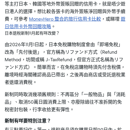
等主打日本、韓國等地外幣簽賬回贈的信用卡，就是唔少遊
日港人的選擇。想比較各張卡的海外簽賬淨回贈與外幣手續
費，可參考
MoneyHero 整合的旅行信用卡比較
，或睇埋
遊
日信用卡外幣回贈攻略
。
日本退稅新制11月起有咩改變？
由2026年11月1日起，日本免稅購物制度會由「即場免稅」
改為「先付後退」，官方稱為リファンド方式（Refund
Method，坊間或稱 J-TaxRefund，但官方正式名稱為リフ
ァンド方式）。簡單而言，在免稅店購物時須先付含稅價，
離境時經海關確認商品已帶出，之後再由商店或受託退稅業
者退還消費稅。
新制同時取消幾項舊規則：不再區分「一般物品」與「消耗
品」、取消50萬日圓消費上限、亦廢除過往不准拆開的免
稅密封包裝，行李收拾更有彈性。
新制有咩要特別注意？
有三點要記住。第一，退稅商品須在購買日起90日內，於