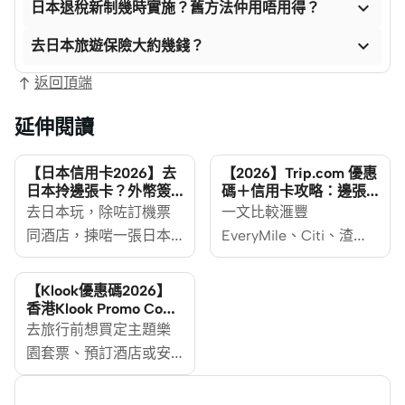

日本退稅新制幾時實施？舊方法仲用唔用得？

去日本旅遊保險大約幾錢？
返回頂端
延伸閱讀
【日本信用卡2026】去
【2026】Trip.com 優惠
日本拎邊張卡？外幣簽
碼＋信用卡攻略：邊張
賬回贈、里數卡、電子
卡訂機票最抵？
去日本玩，除咗訂機票
一文比較滙豐
支付全攻略
同酒店，揀啱一張日本
EveryMile、Citi、渣
信用卡都同樣重要。揀
打、Mox 等主流信用卡
得啱，唔單止可以慳返
喺 Trip.com 嘅機票酒店
【Klook優惠碼2026】
外幣手續費，仲可以賺
折扣、迎新里數同回贈
香港Klook Promo Code
＋信用卡優惠
現金回贈或飛行里數，
去旅行前想買定主題樂
疊加玩法，教你揀啱信
變相抵消部分旅費。
園套票、預訂酒店或安
用卡再用優惠碼，訂機
MoneyHero 為你整合遊
排一日遊，Klook 係唔少
票酒店慳得更多。
日信用卡攻略，由現金
香港人出發前必去嘅平