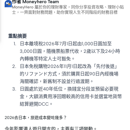
作者
Moneyhero Team
MoneyHero 屬於你的理財專家，同你分享投資攻略、理財小貼
士，一齊面對財務問題，助你實現人生不同階段的財務目標
重點摘要
日本離境稅2026年7月1日起由1,000日圓加至
3,000日圓，隨機票船票代收，2歲以下及24小時
內轉機等特定人士可豁免。
日本免稅購物2026年11月1日起改為「先付後退」
的リファンド方式，須於購買日起90日內經機場
海關確認，新舊制不設並行過渡期。
日圓處於近40年低位，換錢宜分段並預留必要現
金，大額消費用淨回贈較高的信用卡並選當地貨幣
結算避開DCC。
2026去日本，旅遊成本變咗幾多？
今年影響港人遊日開支的，主要有三項變動。