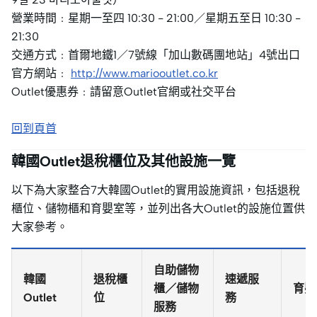
營業時間﹕星期一至四 10:30 - 21:00／星期五至日 10:30 -
21:30
交通方式﹕首爾地鐵1／7號線「加山數碼團地站」4號出口
官方網站﹕
http://www.mariooutlet.co.kr
Outlet優惠券﹕請留意Outlet官網或社交平台
回到頁首
韓國Outlet退稅櫃位及其他設施一覽
以下為大家整合7大韓國Outlet的實用設施資訊，包括退稅
櫃位、儲物櫃和育嬰室等，並列出各大Outlet的設施位置供
大家參考。
自助儲物
韓國
退稅櫃
速遞服
櫃／儲物
育嬰
Outlet
位
務
服務