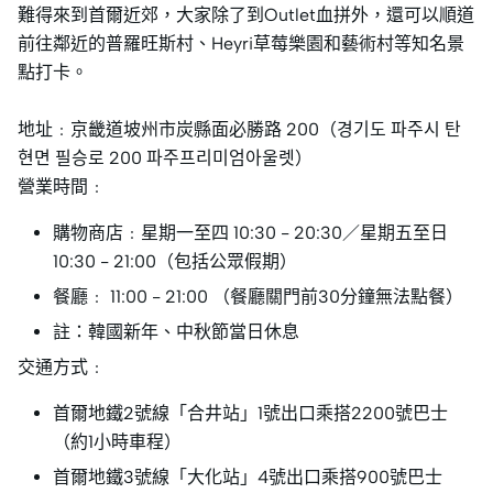
難得來到首爾近郊，大家除了到Outlet血拼外，還可以順道
前往鄰近的普羅旺斯村、Heyri草莓樂園和藝術村等知名景
點打卡。
地址﹕京畿道坡州市炭縣面必勝路 200（경기도 파주시 탄
현면 필승로 200 파주프리미엄아울렛）
營業時間﹕
購物商店﹕星期一至四 10:30 - 20:30／星期五至日
10:30 - 21:00（包括公眾假期）
餐廳﹕ 11:00 - 21:00 （餐廳關門前30分鐘無法點餐）
註：韓國新年、中秋節當日休息
交通方式﹕
首爾地鐵2號線「合井站」1號出口乘搭2200號巴士
（約1小時車程）
首爾地鐵3號線「大化站」4號出口乘搭900號巴士