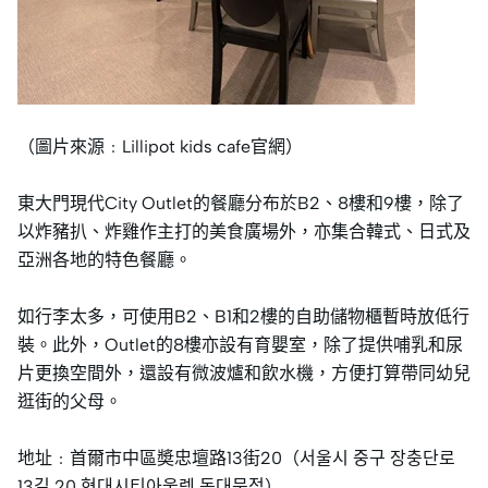
（圖片來源﹕Lillipot kids cafe官網）
東大門現代City Outlet的餐廳分布於B2、8樓和9樓，除了
以炸豬扒、炸雞作主打的美食廣場外，亦集合韓式、日式及
亞洲各地的特色餐廳。
如行李太多，可使用B2、B1和2樓的自助儲物櫃暫時放低行
裝。此外，Outlet的8樓亦設有育嬰室，除了提供哺乳和尿
片更換空間外，還設有微波爐和飲水機，方便打算帶同幼兒
逛街的父母。
地址﹕首爾市中區奬忠壇路13街20（서울시 중구 장충단로
13길 20 현대시티아울렛 동대문점）