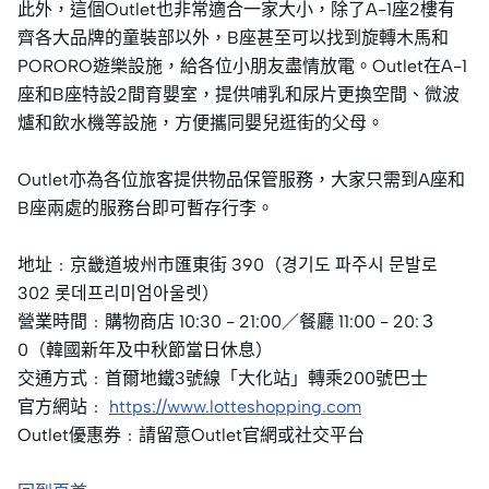
此外，這個Outlet也非常適合一家大小，除了A-1座2樓有
齊各大品牌的童裝部以外，B座甚至可以找到旋轉木馬和
PORORO遊樂設施，給各位小朋友盡情放電。Outlet在A-1
座和B座特設2間育嬰室，提供哺乳和尿片更換空間、微波
爐和飲水機等設施，方便攜同嬰兒逛街的父母。
Outlet亦為各位旅客提供物品保管服務，大家只需到A座和
B座兩處的服務台即可暫存行李。
地址﹕京畿道坡州市匯東街 390（경기도 파주시 문발로
302 롯데프리미엄아울렛）
營業時間﹕購物商店 10:30 - 21:00／餐廳 11:00 - 20:３
0（韓國新年及中秋節當日休息）
交通方式﹕首爾地鐵3號線「大化站」轉乘200號巴士
官方網站﹕
https://www.lotteshopping.com
Outlet優惠券﹕請留意Outlet官網或社交平台