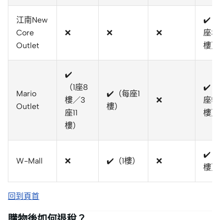
江南New
✔️（
Core
❌
❌
❌
座3
Outlet
樓）
✔️
（1座8
✔️（
Mario
✔️（每座1
樓／3
❌
座5
Outlet
樓）
座11
樓）
樓）
✔️（
W-Mall
❌
✔️（1樓）
❌
樓）
回到頁首
購物後如何退稅？