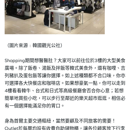
（圖片來源﹕韓國觀光公社）
Shopping期間想醫醫肚？大家可以前往位於3樓的大型美食
廣場。除了飯卷、湯飯及拌飯等韓式美食外，還有咖哩、吉
列豬扒及蛋包飯等讓你選擇。如上述種類都不合口味，你亦
可選擇各大快餐店和咖啡店。如果想豪氣一點，你可以走到
4樓看看韓牛、台式和日式等高級餐廳會否合你心意；若想
簡單地買些小吃，可以步行至鄰近的樂天超市逛逛，相信必
有一個選擇能滿足你的胃口。
身為首爾主要交通樞紐，當然要顧及不同旅客的需要！
Outlet於每層均設有收費自助儲物櫃，讓各位顧客放下行李