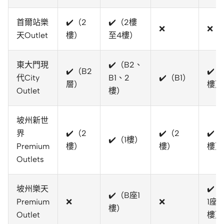
首爾站樂
✔️（2
✔️（2樓
❌
❌
天Outlet
樓）
至4樓）
東大門現
✔️（B2、
✔️（B2
✔️（
代City
B1、2
✔️（B1）
層）
樓）
Outlet
樓）
坡州新世
界
✔️（2
✔️（2
✔️（
✔️（1樓）
Premium
樓）
樓）
樓）
Outlets
坡州樂天
✔️（
✔️（B座1
Premium
❌
❌
1座2
樓）
Outlet
樓）