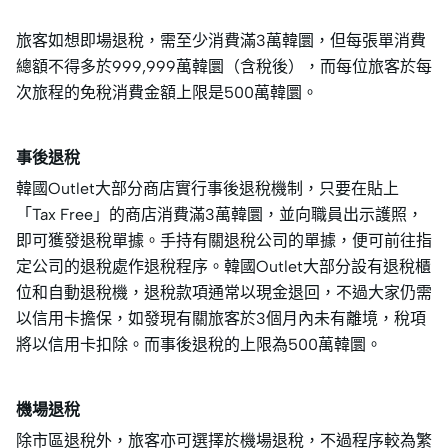
旅客如想即場退稅，需至少消費滿3萬韓圜，但每張單消費
總額不得多於999,999萬韓圜（含稅後），而每位旅客於每
次旅程的免稅消費金額上限是500萬韓圜。
事後退稅
韓國Outlet大部分商店實行事後退稅機制，只要在貼上
「Tax Free」的商店消費滿3萬韓圜，並向職員出示護照，
即可獲發退稅單據。手持有關退稅公司的單據，便可前往指
定公司的退稅處作退稅程序。韓國Outlet大部分設有退稅櫃
位和自動退稅機，退稅款項通常以現金退回，不過大家仍需
以信用卡擔保，如發現有關旅客於3個月內未有離境，稅項
將以信用卡扣除。而事後退稅的上限為500萬韓圜。
機場退稅
除市區退稅外，旅客亦可選擇於機場退稅，不過程序較為繁