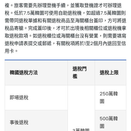
複。旅客需要先辦理登機手續，並獲取登機證才可辦理退
稅。低於7.5萬韓圜可使用自助退稅機，如超過7.5萬韓圜則
需帶同退稅單據和有關退稅商品至海關櫃台蓋印，方可將退
稅品寄艙。完成蓋印後，才可於出境後相關櫃位或退稅機拿
取退稅款項。如退稅櫃位或海關櫃台沒有營業，則需要填寫
退稅申請表提交或郵遞，有關稅項將於1至2個月內退回至信
用卡。
退稅門
韓國退稅方法
退稅上限
檻
250萬韓
即場退稅
圜
500萬韓
事後退稅
圜
3萬韓圜