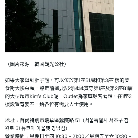
（圖片來源﹕韓國觀光公社）
如果大家逛到肚子餓，可以位於第1座B1層和第3座1樓的美
食街大快朵頤，臨走前還要記得逛逛貫穿第1座及第2座B1層
的大型超市Kim’s Club呢！Outlet為家庭顧客著想，在1座3
樓設置育嬰室，給各位有需要人士使用。
地址﹕首爾特別市瑞草區蠶院路 51（서울특별시 서초구 잠
원로 51 뉴코아 아울렛 강남점）
營業時間﹕星期日至四 10:30 - 21:00／星期五至六 10:30 -