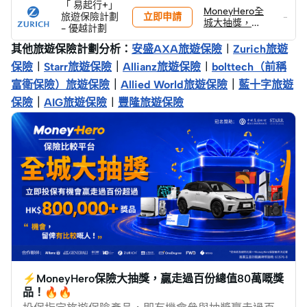
「 易起行+」
MoneyHero全
立即申請
旅遊保險計劃
-
城大抽獎，投
- 優越計劃
保贏取Lexus
LBX Active+
其他旅遊保險計劃分析：
安盛AXA旅遊保險
︱
Zurich旅遊
及 總值港元
保險
︱
Starr旅遊保險
｜
Allianz旅遊保險
︱
bolttech（前稱
80萬+獎品!
富衛保險）旅遊保險
｜
Allied World旅遊保險
｜
藍十字旅遊
保險
｜
AIG旅遊保險
︱
豐隆旅遊保險
⚡MoneyHero保險大抽獎，贏走過百份總值80萬嘅獎
品！🔥🔥