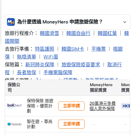
為什麼透過 MoneyHero 申請旅遊保險？
旅遊行程推介：
韓國滑雪
︱
韓國自由行
｜
韓國紅葉
｜
韓
國開關
去旅行準備：
特區護照
︱
韓國SIM卡
︱
平機票
︱
唱銀
彈
︱
執喼清單
︱
WiFi蛋
保險篇：
新冠肺炎保障
︱
旅遊保險疫苗要求
︱
取消行
程
︱
長者旅保
︱
手機電腦保障
信用卡攻略：
入Lounge
︱
儲里數
︱
海外簽賬信用卡
保險公
MoneyHero
Money
司
獨家獎賞
獎賞價
保特保險 旅遊
20萬港元免費
立即申請
保險 - 優質計
HK$5
個人意外保障
劃
智在遊 - 尊尚
立即申請
-
-
計劃