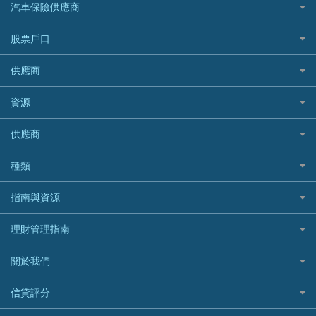
家傭保險
AXA 安盛
24小時貸款
汽車保險供應商
Standard Chartered渣打銀行
台灣旅遊保險及資訊
Mox 銀行
萬事達卡
機票優惠碼
寵物保險
AIG 美亞
最佳循環貸款
安信EarnMORE
韓國旅遊保險及資訊
大新汽車保險
National Resources 中潤物業按揭
銀聯信用卡
股票戶口
定期人壽保險
Allianz 安聯
AEON
歐洲旅遊保險及資訊
中銀汽車保險
OCBC 華僑銀行
高獎賞信用卡推薦
危疾保險
Allied World 世聯
富途證券
東亞銀行
供應商
越南旅遊保險及資訊
Allianz安聯汽車保險
PrimeCredit 安信信貸
酒店信用卡
年金資訊
Avo
IB盈透證券
SIM
澳洲旅遊保險及資訊
bolttech保障汽車保險
Promise 邦民日本財務
富途牛牛好唔好？
資源
樓宇火險
中國銀行
老虎證券
Airwallex信用卡
長者嘆世界
Zurich蘇黎世汽車保險
Rabbit Credit月兔信貸
Webull微牛證券好唔好？
Bolttech 保特
uSMART 盈立證券
股票戶口開戶
供應商
家庭親子遊
QBE昆士蘭汽車保險
Standard Chartered 渣打銀行
Longbridge長橋證券好唔好？
Blue Cross 藍十字
華盛証券
證券行邊間好？
全年周圍飛
平安汽車保險
UA 亞洲聯合財務
老虎證券好唔好？
銀行戶口比較
種類
中國平安
長橋證券
港股5隻高息ETF精選
手機邊份好
WeLab Bank
華盛証券好唔好？
尊尚銀行戶口
大新銀行
WeBull微牛證券
什麼是ETF？
定期存款
自駕遊比較
指南與資源
WeLend 貸款
漲樂全球通好唔好？
Citi Plus
Generali 忠意
漲樂全球通｜華泰國際
香港30大高息股排行
港元定存
相機有得保
X Wallet 貸款
IB盈透證券好唔好？
中信銀行inMotion
理財資訊
HSBC滙豐銀行
理財管理指南
OSL
黃金ETF懶人包
人民幣定存
專為孕婦設計的最佳旅遊保險
ZA Bank
盈立證券 uSMART 好唔好？
Airwallex銀行
識慳識賺
MSIG 三井住友
StashAway
最值得注意的比特幣ETF
美元定存
常用相關詞彙
最佳滑雪旅遊保險
關於我們
Stashaway好唔好？
債務管理
Prudential 保誠
Syfe
選股策略：五步調查攻略
英鎊定存
MoneyHero電子報
最適合BB的旅遊保險
Hashkey好唔好？
投資理財
服務承諾
QBE 昆士蘭
信貸評分
澳元定存
所有合作銀行或機構
Syfe好唔好？
置業安居
網上支援
Starr