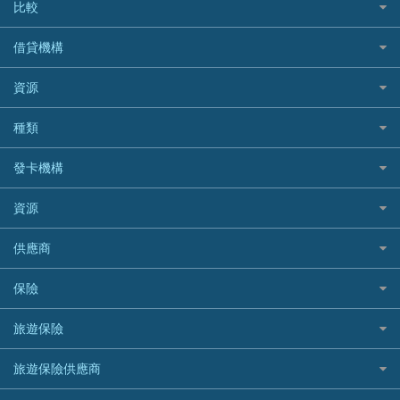
比較
私人貸款比較
借貸機構
稅季/稅務貸款
BEA 東亞銀行
資源
網上貸款
BOC 中國銀行
結餘轉戶(清卡數貸款)
如何申請個人貸款
種類
Cashing Pro 優尚信貸
銀行貸款
如何管理個人貸款
CCB(Asia) 中國建設銀行 (亞洲)
網購優惠
發卡機構
財務公司貸款
個人貸款有用資訊
Citibank 花旗銀行
精選外幣網購信用卡
免入息貸款
清卡數貸款教學
Citibank花旗銀行
資源
CNCBI 信銀國際
尊尚信用卡
免TU貸款
循環貸款教學
AE美國運通
CreFIT 維信
公司信用卡
Black Friday優惠
供應商
急借錢
個人化貸款產品推介 🔥全新
DBS星展銀行
DBS 星展銀行
電子錢包信用卡
淘寶付款方式
業主貸款
債務重組一覽
HSBC滙豐銀行
八達通自動增值信用卡
保險
DSB 大新銀行
日本遊信用卡攻略
一田購物優惠日
汽車貸款
供樓利息扣稅
Mox
Fubon 富邦銀行
韓國遊信用卡攻略
SOGO感謝祭
旅遊保險
緊急貸款比較
旅遊保險
最佳貸款app
信銀國際
HK Finance 香港信貸
台灣遊信用卡攻略
HKTVmall優惠碼
汽車保險
最佳小額貸款比較
大新銀行
日本旅遊保險及資訊
HSBC 滙豐銀行貸款
旅遊保險供應商
機場貴賓室信用卡
交稅優惠
家居保險
易批必批貸款
恒生銀行
泰國旅遊保險及資訊
K Cash 貸款
Visa信用卡
酒店優惠碼