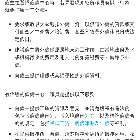
僱主在選擇僱傭中心時，若果發現介紹所職員有以下行為，
就要打醒十二分精神：
要求或教唆大家剋扣外傭工資，以償還外傭的貸款或支
付佣金／中介費／培訓費，甚至不給予外傭休息日或法
定假日。
建議僱主將外傭從原居地來港工作前，由當地政府及／
或機構徵收的費用及開支（例如簽證費等）轉嫁予外
傭。
向僱主提供虛假或具誤導性的外傭資料。
有信譽的僱傭中心，職員需提供以下服務：
向僱主提供正確的資訊及意見，並清楚解釋有關法例，
包括《僱傭條例》、《入境條例》等，以及標準僱傭合
約的規定，包括
最低工資
、
病假津貼及年假
等福利。
在提供服務前，向僱主清楚解釋介紹所的服務內容、收