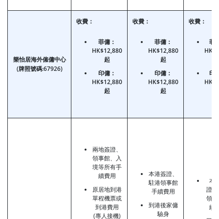
收費：
收費：
收費：
菲傭：
菲傭：
菲
HK$12,880
HK$12,880
HK$4
樂怡居海外僱傭中心
起
起
(牌照號碼:67926)
印傭：
印傭：
印
HK$12,880
HK$12,880
HK$4
起
起
兩地簽證、
領事館、入
境等所有手
本港簽證、
續費用
本
駐港領事館
原居地到港
證、
手續費用
單程機票或
領事
到港後家傭
到港費用
續
驗身
(專人接機)