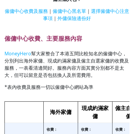
僱傭中心收費及服務
｜
僱傭中心黑名單
｜
選擇僱傭中心注意
事項
｜
外傭保險邊份好
僱傭中心收費、主要服務內容
MoneyHero
幫大家整合了本港五間比較知名的僱傭中心，
分別列出海外家傭、現成約滿家傭及僱主自選家傭的收費及
服務，一表看清邊間好。服務內容方面其實分別都不是太
大，但可以留意是否包括換人及所需費用。
*表內收費及服務一切以僱傭中心網站為準
現成約滿家
僱主自
海外家傭
傭
傭
收費：
收費：
收費：