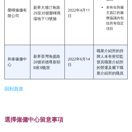
新界大埔汀角路
未有在與僱
榮暉僱傭有
2022年4月11
主簽訂的服
29至35號榮暉商
限公司
日
務協議內包
場地下13號舖
括所有指定
項目
職業介紹所的持
新界荃灣海盛路
牌人未有密切監
和泰僱傭中
2022年6月14
26號祈德尊新邨
督其職業介紹所
心
日
B座3樓J室
的營運及屬下職
業介紹所的職員
回到頁首
選擇僱傭中心留意事項