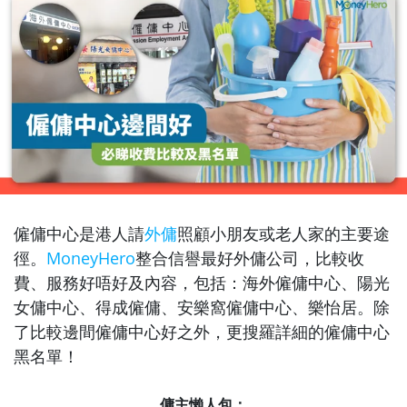
僱傭中心是港人請
外傭
照顧小朋友或老人家的主要途
徑。
MoneyHero
整合
信譽最好外傭公司
，比較收
費、服務好唔好及內容，包括：海外僱傭中心、陽光
女傭中心、得成僱傭、安樂窩僱傭中心、樂怡居。除
了比較邊間僱傭中心好之外，更搜羅詳細的僱傭中心
黑名單！
傭主懶人包：