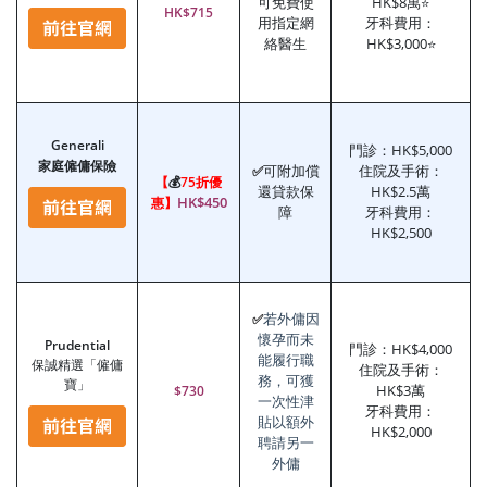
可免費使
HK$8萬
⭐
HK$715
用指定網
牙科費用：
絡醫生
HK$3,000
⭐
Generali
門診：HK$5,000
家庭僱傭保險
可附加償
住院及手術：
✅
【
💰
75折優
還貸款保
HK$2.5萬
HK$450
惠】
障
牙科費用：
HK$2,500
若外傭因
✅
懷孕而未
Prudential
門診：HK$4,000
能履行職
保誠精選「僱傭
住院及手術：
務，可獲
寶」
HK$3萬
$730
一次性津
牙科費用：
貼以額外
HK$2,000
聘請另一
外傭