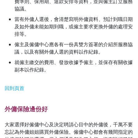
費準則、保用期、退款安排等資料，並與僱主訂立服務
協議。
當有外傭人選後，會清楚寫明外傭資料、預計到職日期
及如外傭未能如期到職，或僱主要求更換外傭的處理安
排等。
僱主及僱傭中心應各有一份具雙方簽署的介紹所服務協
議，以及有關外傭人選的資料以作紀錄。
就僱主繳交的費用、發放收據予僱主，並保存有關收據
副本以作紀錄。
回到頁首
外傭保險邊份好
大家選擇好僱傭中心及決定聘請心目中的外傭後，千萬不要
忘記為外傭姐姐購買外傭保險。僱傭中心都會有幾間指定的