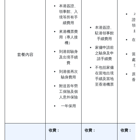
本港簽證、
領事館、入
本
境等所有手
證、
續費用
領事
本港簽證、
續
來港機票費
駐港領事館
用（專人接
手續費用
在港
機）
費
家傭申請前
到港前驗身
之驗身及申
當地
套餐內容
及出境手續
請手續費
處理
費
境
不包括家傭
到港後再次
在當地出境
原居
驗身費用
手續及當地
香港
至香港機票
通
附送首年勞
工保險及個
人意外保險
一年保用
收費：
收費：
收費：