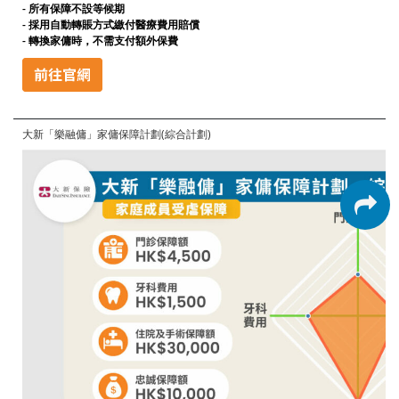
- 所有保障不設等候期
-
採用自動轉賬方式繳付醫療費用賠償
- 轉換家傭時，不需支付額外保費
大新「樂融傭」家傭保障計劃(綜合計劃)