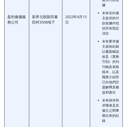
據
未有在向僱
盈利僱傭服
新界元朗新田蕃
2022年9月13
主提供的付
務公司
田村350B地下
日
款收據內包
括所有指定
項目
未有要求僱
主簽收紀錄
以書面確認
收妥《實務
守則》所列
刊物及表格
樣本，以及
職業介紹所
已向他們詳
盡解釋其權
益和責任
未有保存與
求職者及其
僱主之間事
務往來的紀
錄