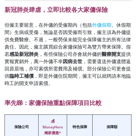
新冠肺炎肆虐，立即比較各大家傭保險
但僱主要留意，在外傭的受僱期內（包括
外傭假期
、休假期
間）生病或受傷，無論是否因受僱而引致，僱主須為外傭提
供免費醫療。不過，一般勞保未能完全保障僱主的所有法律
責任。因此，僱主購買綜合家傭保險可為雙方帶來保障。假
若
感染新冠肺炎
，有些保險公司亦會就外傭的
醫療開支
提供
實報實銷外，萬一外傭不幸
因病去世
，需要遣送外傭遺體返
回原居地，亦可索償所需費用及補償。部分保險公司更會提
供
臨時工補償
，即是外傭住院期間，僱主可以就聘請本地臨
時工的開支申請索償。
率先睇：家傭保險重點保障項目比較
💰
保險公司
特色保障
保障額
MoneyHero
獨家優惠*