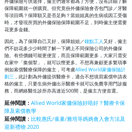
外傭保險可供選擇，僱主們通常都為了方便，沒有詳細了解
保障範圍就一併購買。但究竟份外傭保險會否包門診／牙醫
等項目嗎？保障額又是否足夠？當姐姐真的生病或因工受傷
時，才發現所買的外傭保險保障範圍不足，到時僱主便需要
花更多金錢。
因此，為了保障自己又好，保障姐姐／
鐘點工人
又好，僱主
們不妨花多少少時間了解一下網上不同保險公司的外傭保
險。有些價錢可能更便宜，而且保障範圍更多，大家只需安
在家中「撳個掣」，就可以慳更多。不想再兼顧更多繁瑣事
例如索償醫療保障的僱主，可考慮
Allied World家傭保險計
劃三
，此計劃為外傭提供醫療卡，適合不想填寫索償申請表
格的僱主，只要生病外傭出示醫療卡就可以免費享用門診服
務，而網絡醫生診所亦高達近500間，是僱主方便首選。
延伸閱讀：
Allied World家傭保險好唔好？醫療卡保
障及索償教學
延伸閱讀：
比較惠氏/雀巢/雅培等媽媽會入會方法及
迎新禮物 2020