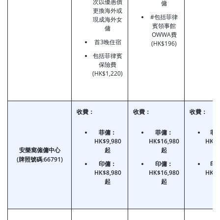
次以優惠價
傭
更換海外或
#包括菲律
現成海外女
賓領事館
傭
OWWA費
首3晚住宿
(HK$196)
包括菲律賓
保險費
(HK$1,220)
收費：
收費：
收費：
菲傭：
菲傭：
菲
HK$9,980
HK$16,980
HK$5
安樂窩僱傭中心
起
起
(牌照號碼:66791)
印傭：
印傭：
印
HK$8,980
HK$16,980
HK$5
起
起