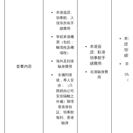
本港簽證、
領事館、入
境等所有手
續費用
單程來港機
本港
票（包括：
證、
本港簽
離境稅及機
領事
證、駐港
場稅）
續費
領事館手
海外及到港
續費用
菲律
套餐內容
驗身費用
事
在港驗身費
OW
女傭到港
用
（只
後，專人安
傭
排： （只
限經由公司
安排隔離之
外傭）辦理
香港身份
証、領事館
報到、香港
驗身