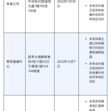
中40至42號通明
2022年7月20
奇峯公司
未有在向僱
大廈7樓705至
日
主提供的收
706室
據內包括所
有指定項目
未有與僱主
擬訂經有關
雙方同意的
書面服務協
新界大埔鄉事會
議
華英僱傭中
街9至15號大日
2022年10月7
未有在向僱
心
子廣場1樓163-
日
主提供的付
164號舖
款收據內包
括所有指定
項目
未有與求職
者簽訂服務
協議