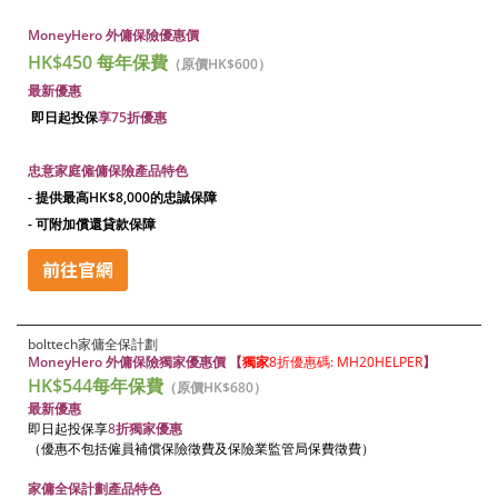
MoneyHero 外傭保險優惠價
HK$450 每年保費
（原價HK$600）
最新優惠
即日起投保
享75折優惠
忠意家庭僱傭保險產品特色
- 提供最高HK$8,000的忠誠保障
- 可附加償還貸款保障
bolttech家傭全保計劃
MoneyHero 外傭保險獨家優惠價 【
獨家
8折優惠碼: MH20HELPER
】
HK$544
每年保費
（原價HK$680）
最新優惠
即日起
投保享
8
折獨家優惠
（優惠不包括僱員補償保險徵費及保險業監管局保費徵費）
家傭全保計劃產品特色