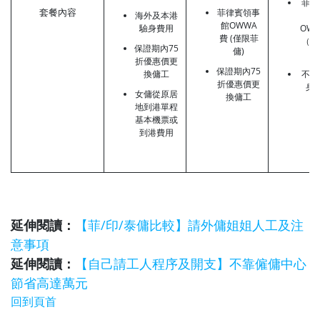
菲律
套餐內容
菲律賓領事
海外及本港
事
館OWWA
驗身費用
OW
費 (僅限菲
（只
保證期內75
傭)
傭
折優惠價更
保證期內75
換傭工
不包
折優惠價更
身
女傭從原居
換傭工
地到港單程
基本機票或
到港費用
延伸閱讀：
【菲/印/泰傭比較】請外傭姐姐人工及注
意事項
延伸閱讀：
【自己請工人程序及開支】不靠僱傭中心
節省高達萬元
回到頁首