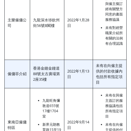
與僱主擬訂
經有關雙方
同意的書面
服務協議
主樂僱傭公
九龍深水埗欽州
2022年1月28
司
街56號B閣樓
日
未有對經營
職業介紹所
有關的法例
有合理認識
未有在向僱主提
香港金鐘金鐘道
2022年1月13
供的付款收據內
僱傭菲介紹
88號太古廣場第
日
包括所有指定項
2座35樓
目
未有在與僱
九龍旺角彌
主簽訂的服
敦道655號
務協議包括
17樓1704
所有指定項
室
目
東南亞僱傭
2022年9月14
新界元朗教
未有在向僱
特區
日
育路15至19
主提供的付