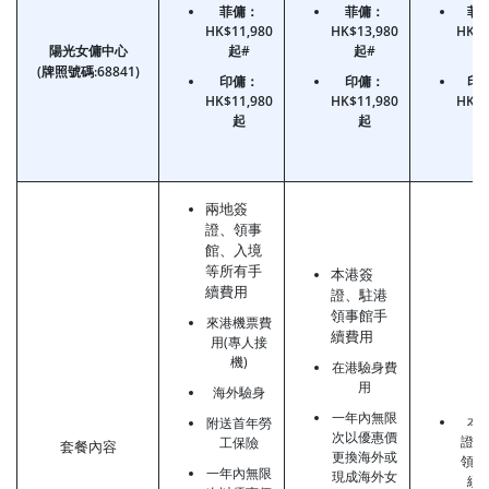
菲傭：
菲傭：
菲
HK$11,980
HK$13,980
HK$3
陽光女傭中心
起#
起#
(牌照號碼:68841)
印傭：
印傭：
印
HK$11,980
HK$11,980
HK$3
起
起
兩地簽
證、領事
館、入境
等所有手
本港簽
續費用
證、駐港
領事館手
來港機票費
續費用
用(專人接
機)
在港驗身費
用
海外驗身
一年內無限
本
附送首年勞
次以優惠價
證、
工保險
套餐內容
更換海外或
領事
一年內無限
現成海外女
續