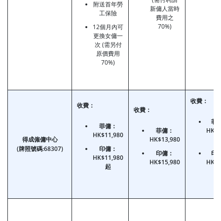
附送首年勞
新傭人當時
工保險
費用之
70%)
12個月內可
更換女傭一
次 (需另付
原價費用
70%)
收費：
收費：
收費：
菲
菲傭：
菲傭：
HK$6
HK$11,980
得成僱傭中心
HK$13,980
(牌照號碼:68307)
印傭：
印傭：
印
HK$11,980
HK$15,980
HK$7
起