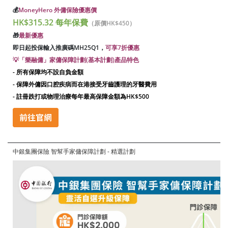
💰
MoneyHero 外傭保險優惠價
HK$315.32 每年保費
（原價HK$450）
🎁
最新優惠
即日起投保輸入推廣碼
MH25Q1
，
可享7折優惠
💡「樂融傭」家傭保障計劃(基本計劃)
產品特色
- 所有保障均不設自負金額
- 保障外傭因口腔疾病而在港接受牙齒護理的牙醫費用
- 註冊跌打或物理治療每年最高保障金額為HK$500
中銀集團保險 智幫手家傭保障計劃 - 精選計劃