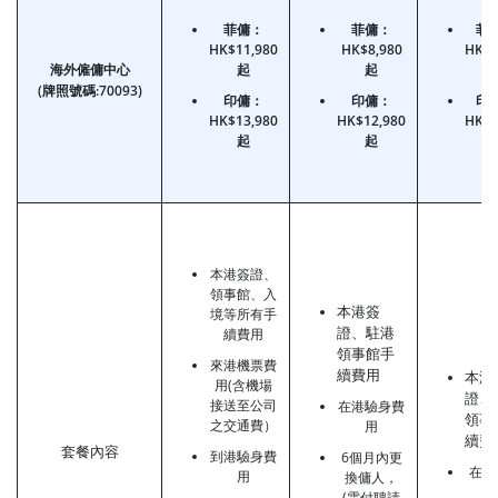
菲傭：
菲傭：
菲
HK$11,980
HK$8,980
HK$4
海外僱傭中心
起
起
(牌照號碼:70093)
印傭：
印傭：
印
HK$13,980
HK$12,980
HK$4
起
起
本港簽證、
領事館、入
本港簽
境等所有手
證、駐港
續費用
領事館手
來港機票費
續費用
本港
用(含機場
證、
接送至公司
在港驗身費
領事
之交通費）
用
續費
套餐內容
到港驗身費
6個月內更
在港
用
換傭人，
費
(需付聘請