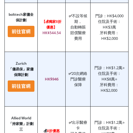
bolttech
家傭全
不設等候
門診：HK$4,000
✅
保計劃
期，
住院及手術：
【💰獨家8折
自動轉賬
HK$3萬
優惠】
賠償醫療
牙科費用：
HK$544.54
費用
HK$2,000
Zurich
門診：HK$1.2萬
⭐
「傭易保」家傭
20次網絡
住院及手術：
✅
保障計劃
HK$946
門診醫療
HK$8萬
⭐
保障
牙科費用：
HK$2,000
Allied World
出示醫療
門診：HK$1.2萬
✅
⭐
「持家樂」計劃
卡
住院及手術：
三
💰
8折優惠