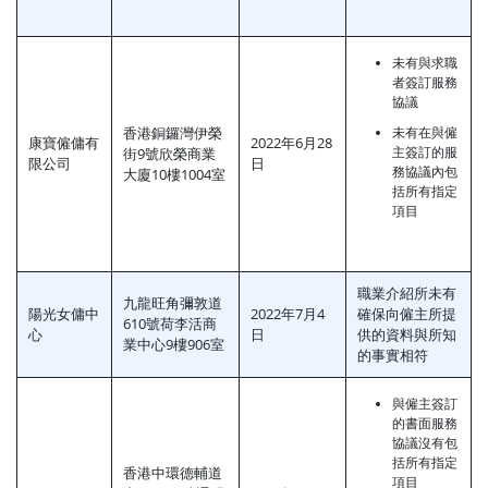
未有與求職
者簽訂服務
協議
香港銅鑼灣伊榮
未有在與僱
康寶僱傭有
2022年6月28
主簽訂的服
街9號欣榮商業
限公司
日
務協議內包
大廈10樓1004室
括所有指定
項目
職業介紹所未有
九龍旺角彌敦道
陽光女傭中
2022年7月4
確保向僱主所提
610號荷李活商
心
日
供的資料與所知
業中心9樓906室
的事實相符
與僱主簽訂
的書面服務
協議沒有包
括所有指定
香港中環德輔道
項目