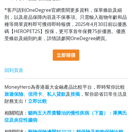
*客戶請到OneDegree官網查閱更多資料，保單條款及細
則，以及産品保障內容及不保事項。只需輸入寵物年齡和品
種等簡單資料即可獲得即時報價，2025年4月30日前以優惠
碼【HEROPET25】投保，更可享首年保費75折優惠。優惠
受條款及細則約束，詳情請參閱OneDegree網頁。
回到頁首
MoneyHero為香港最大金融產品比較平台，即時幫你比較
旅遊保險
、
信用卡
、
私人貸款
及
按揭
，幫你節省日常生活及
財務支出！
立即比較
相關閱讀：
貓狗五大昂貴醫治的慢性疾病（下篇）：庫興氏
症及炎症性腸病
相關閱讀：
寵物保險邊間好2025︱貓保險及狗狗保險比較