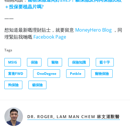
＋投保要植晶片嗎?
——
想知道最新嘅理財貼士，就要留意
MoneyHero Blog
，同
埋緊貼我哋嘅
Facebook Page
Tags
MSIG
保險
寵物
保險知識
藍十字
富衛FWD
OneDegree
Petble
寵物保險
狗保險
貓保險
DR. ROGER, LAM MAN CHEM 林文湛獸醫