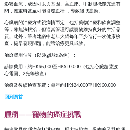
影響血流，成因可以與基因、高血壓、甲狀腺機能亢進有
關，嚴重時甚至可能引發血栓 ，導致後肢癱瘓。
心臟病的治療方式視病情而定，包括藥物治療和飲食調整
等，雖無法根治，但適當管理可讓寵物維持良好的生活品
質。此外，筆者建議中老年犬貓每年至少進行一次健康檢
查，提早發現問題，能讓治療更具成效。
治療費用估算（以5kg動物為例）：
診斷費用：約HK$6,000至HK$10,000（包括心臟超聲波、
心電圖、X光等檢查）
治療及後續檢查花費：每年約HK$24,000至HK$60,000
回到頁首
腫瘤——寵物的癌症挑戰
貓狗常見的腫瘤包括淋巴瘤、肥大細胞瘤、骨肉瘤及乳腺腫