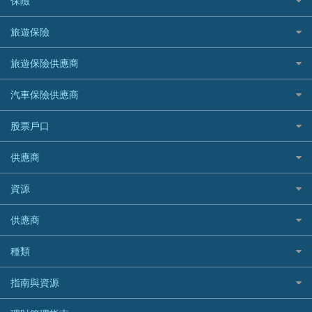
保險
DSB 大新銀行
日本遊信用卡攻略
一田購物優惠日
汽車貸款
供樓利息扣稅
Mox
Fubon 富邦銀行
韓國遊信用卡攻略
SOGO感謝祭
旅遊保險
緊急貸款比較
旅遊保險
最佳貸款app
信銀國際
HK Finance 香港信貸
台灣遊信用卡攻略
HKTVmall優惠碼
汽車保險
最佳小額貸款比較
大新銀行
日本旅遊保險及資訊
HSBC 滙豐銀行貸款
旅遊保險供應商
機場貴賓室信用卡
交稅優惠
家居保險
易批必批貸款
恒生銀行
泰國旅遊保險及資訊
K Cash 貸款
Visa信用卡
酒店優惠碼
家傭保險
AXA 安盛
24小時貸款
汽車保險供應商
Standard Chartered渣打銀行
台灣旅遊保險及資訊
Mox 銀行
萬事達卡
機票優惠碼
寵物保險
AIG 美亞
最佳循環貸款
安信EarnMORE
韓國旅遊保險及資訊
大新汽車保險
National Resources 中潤物業按揭
銀聯信用卡
股票戶口
定期人壽保險
Allianz 安聯
AEON
歐洲旅遊保險及資訊
中銀汽車保險
OCBC 華僑銀行
高獎賞信用卡推薦
危疾保險
Allied World 世聯
富途證券
東亞銀行
供應商
越南旅遊保險及資訊
Allianz安聯汽車保險
PrimeCredit 安信信貸
酒店信用卡
年金資訊
Avo
IB盈透證券
SIM
澳洲旅遊保險及資訊
bolttech保障汽車保險
Promise 邦民日本財務
富途牛牛好唔好？
資源
樓宇火險
中國銀行
老虎證券
Airwallex信用卡
長者嘆世界
Zurich蘇黎世汽車保險
Rabbit Credit月兔信貸
Webull微牛證券好唔好？
Bolttech 保特
uSMART 盈立證券
股票戶口開戶
供應商
家庭親子遊
QBE昆士蘭汽車保險
Standard Chartered 渣打銀行
Longbridge長橋證券好唔好？
Blue Cross 藍十字
華盛証券
證券行邊間好？
全年周圍飛
平安汽車保險
UA 亞洲聯合財務
老虎證券好唔好？
銀行戶口比較
種類
中國平安
長橋證券
港股5隻高息ETF精選
手機邊份好
WeLab Bank
華盛証券好唔好？
尊尚銀行戶口
大新銀行
WeBull微牛證券
什麼是ETF？
定期存款
自駕遊比較
指南與資源
WeLend 貸款
漲樂全球通好唔好？
Citi Plus
Generali 忠意
漲樂全球通｜華泰國際
香港30大高息股排行
港元定存
相機有得保
X Wallet 貸款
IB盈透證券好唔好？
中信銀行inMotion
理財資訊