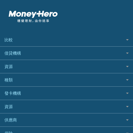
比較
私人貸款比較
借貸機構
稅季/稅務貸款
BEA 東亞銀行
資源
網上貸款
BOC 中國銀行
結餘轉戶(清卡數貸款)
如何申請個人貸款
種類
Cashing Pro 優尚信貸
銀行貸款
如何管理個人貸款
CCB(Asia) 中國建設銀行 (亞洲)
網購優惠
發卡機構
財務公司貸款
個人貸款有用資訊
Citibank 花旗銀行
精選外幣網購信用卡
免入息貸款
清卡數貸款教學
Citibank花旗銀行
資源
CNCBI 信銀國際
尊尚信用卡
免TU貸款
循環貸款教學
AE美國運通
CreFIT 維信
公司信用卡
Black Friday優惠
供應商
急借錢
個人化貸款產品推介 🔥全新
DBS星展銀行
DBS 星展銀行
電子錢包信用卡
淘寶付款方式
業主貸款
債務重組一覽
HSBC滙豐銀行
八達通自動增值信用卡