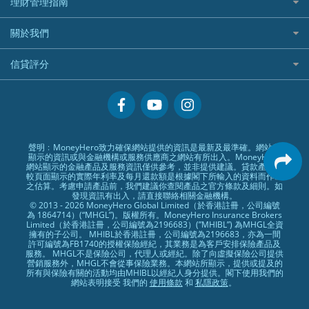
HSBC滙豐銀行
理財管理指南
OSL
黃金ETF懶人包
人民幣定存
專為孕婦設計的最佳旅遊保險
ZA Bank
盈立證券 uSMART 好唔好？
Airwallex銀行
識慳識賺
MSIG 三井住友
StashAway
最值得注意的比特幣ETF
美元定存
常用相關詞彙
最佳滑雪旅遊保險
關於我們
Stashaway好唔好？
債務管理
Prudential 保誠
Syfe
選股策略：五步調查攻略
英鎊定存
MoneyHero電子報
最適合BB的旅遊保險
Hashkey好唔好？
投資理財
服務承諾
QBE 昆士蘭
信貸評分
澳元定存
所有合作銀行或機構
Syfe好唔好？
置業安居
網上支援
Starr
信貸評分指南
人生保障
精選產品
Zurich 蘇黎世
精明旅遊
換領現金券流程
創業求職
常見問題
聲明﹕MoneyHero致力確保網站提供的資訊是最新及最準確。網站所
顯示的資訊或與金融機構或服務供應商之網站有所出入。MoneyHero
專欄文章
條款及細則
網站顯示的金融產品及服務資訊僅供參考，並非提供建議。貸款產品比
較頁面顯示的實際年利率及每月還款額是根據閣下所輸入的資料而作出
編輯守則
之估算。考慮申請產品前，我們建議你查閱產品之官方條款及細則。如
發現資訊有出入，請直接聯絡相關金融機構。
廣告合作
© 2013 - 2026 MoneyHero Global Limited（於香港註冊，公司編號
為 1864714）(“MHGL”)。版權所有。MoneyHero Insurance Brokers
廣告政策
Limited（於香港註冊，公司編號為2196683）(”MHIBL”) 為MHGL全資
擁有的子公司。 MHIBL於香港註冊，公司編號為2196683，亦為一間
私隱政策
許可編號為FB1740的授權保險經紀，其業務是為客戶安排保險產品及
服務。 MHGL不是保險公司，代理人或經紀。除了向虛擬保險公司提供
加入我們
營銷服務外，MHGL不會從事保險業務。本網站所顯示，提供或提及的
所有與保險有關的活動均由MHIBL以經紀人身分提供。閣下使用我們的
媒體報導
網站表明接受 我們的
使用條款
和
私隱政策
。