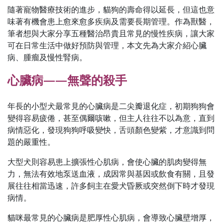
隨著寵物醫療技術的進步，貓狗的壽命得以延長，但這也意
味著有機會患上愈來愈多疾病及需要長期管理。作為獸醫，
筆者想與大家分享五種醫治昂貴且常見的慢性疾病，讓大家
可在日常生活中做好預防與管理，本文先為大家介紹心臟
病、腫瘤及慢性腎病。
心臟病——無聲的殺手
年長的小型犬最常見的心臟病是二尖瓣退化症，初期狗狗會
變得容易疲倦，甚至偶爾咳嗽，但主人往往不以為意，直到
病情惡化，發現狗狗呼吸變快，舌頭顏色變紫，才意識到問
題的嚴重性。
大型犬則容易患上擴張性心肌病，會使心臟的肌肉變得無
力，無法有效地泵送血液，成因常與基因或飲食有關，且發
展往往相當迅速，許多飼主在愛犬昏厥或突然倒下時才發現
病情。
貓咪最常見的心臟病是肥厚性心肌病，會導致心臟壁增厚，