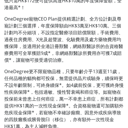
低只需HK$172便可提供高達HK$10萬的年度保障金額，全
港最高*！
OneDegree寵物CEO Plan提供精選計劃、全方位計劃及尊
寵計劃三個選擇，年度保障額由HK$3萬至HK$10萬。三個
計劃均不分細項，不設指定醫療項目賠償限額，手術費用、
過夜住房費用、X光及超聲波、化驗費用及處方藥物費用均
獲保障，並適用於全港註冊獸醫，網絡獸醫診所的合資格醫
療費用可全單獲賠9成*，非網絡獸醫診所費用亦可獲7成賠
償*，讓寵物可接受適切治療。
OneDegree更不限寵物品種，只要年齡介乎13週至11歲，
任何品種的貓狗都可投保，無需提供晶片或驗身，續保時更
不設年齡限制，可終身續保*。如4歲前投保，更可獲終身慢
性疾病保障*，包括過敏、慢性腎衰竭和癌症等。如寵物在
投保前未曾患上任何癌症，萬一不幸患上癌症，所有計劃都
提供HK$1萬的一次性現金保障*。合資格寵物還可加購額外
危疾現金保障*，若寵物不幸確診癲癇、因意外或疾病導致
的四肢癱瘓或髕骨脫臼（移位），亦有額外一次性現金
HK$1萬，為主人減輕負擔。