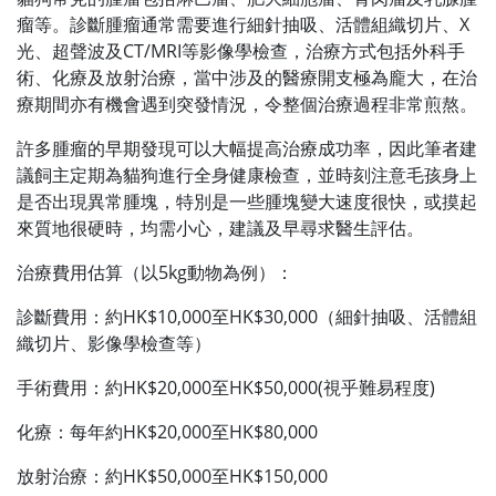
瘤等。診斷腫瘤通常需要進行細針抽吸、活體組織切片、X
光、超聲波及CT/MRI等影像學檢查，治療方式包括外科手
術、化療及放射治療，當中涉及的醫療開支極為龐大，在治
療期間亦有機會遇到突發情況，令整個治療過程非常煎熬。
許多腫瘤的早期發現可以大幅提高治療成功率，因此筆者建
議飼主定期為貓狗進行全身健康檢查，並時刻注意毛孩身上
是否出現異常腫塊，特別是一些腫塊變大速度很快，或摸起
來質地很硬時，均需小心，建議及早尋求醫生評估。
治療費用估算（以5kg動物為例）：
診斷費用：約HK$10,000至HK$30,000（細針抽吸、活體組
織切片、影像學檢查等）
手術費用：約HK$20,000至HK$50,000(視乎難易程度)
化療：每年約HK$20,000至HK$80,000
放射治療：約HK$50,000至HK$150,000