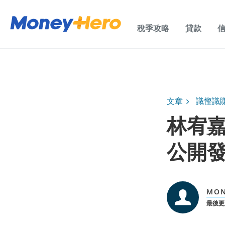
稅季攻略
貸款
文章
識慳識
林宥嘉演
公開發
MO
最後更新