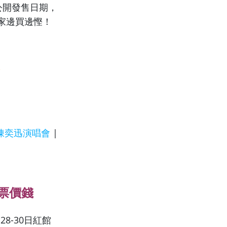
，公開發售日期，
家邊買邊慳！
陳奕迅演唱會
|
門票價錢
8-30日紅館