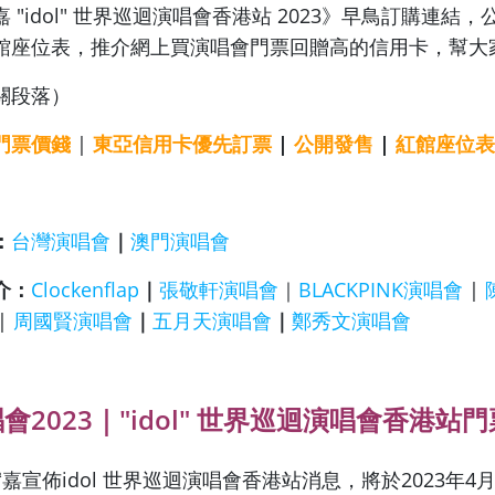
 "idol" 世界巡迴演唱會香港站 2023》早鳥訂購連結
館座位表，推介網上買演唱會門票回贈高的信用卡，幫大
關段落）
門票價錢
|
東亞信用卡優先訂票
|
公開發售
|
紅館座位表
：
台灣演唱會
｜
澳門演唱會
介：
Clockenflap
｜
張敬軒演唱會
｜
BLACKPINK演唱會
|
|
周國賢演唱會
｜
五月天演唱會
｜
鄭秀文演唱會
會2023｜"idol" 世界巡迴演唱會香港站
嘉宣佈idol 世界巡迴演唱會香港站消息，將於2023年4月2