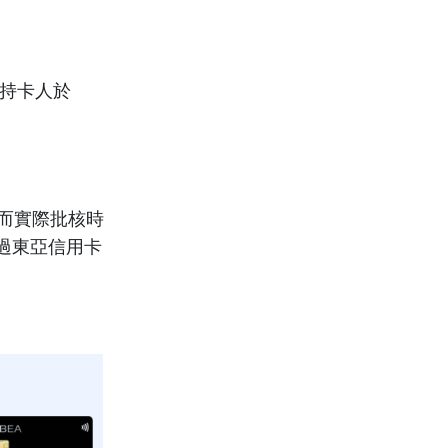
卡持卡人於
而實際批核時
過東亞信用卡