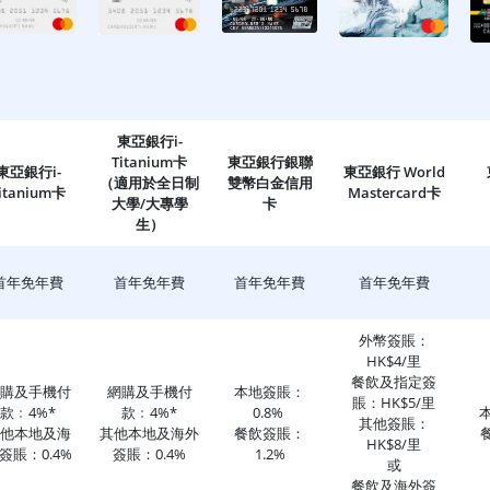
東亞銀行i-
Titanium卡
東亞銀行銀聯
東亞銀行i-
東亞銀行 World
（適用於全日制
雙幣白金信用
itanium卡
Mastercard卡
大學/大專學
卡
生）
首年免年費
首年免年費
首年免年費
首年免年費
外幣簽賬：
HK$4/里
餐飲及指定簽
購及手機付
網購及手機付
本地簽賬：
賬：HK$5/里
款﹕4%*
款﹕4%*
0.8%
其他簽賬：
他本地及海
其他本地及海外
餐飲簽賬：
HK$8/里
簽賬：0.4%
簽賬：0.4%
1.2%
或
餐飲及海外簽