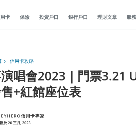
信用卡
保險
投資戶口
銀行戶口
理財文章
服
賺
信用卡攻略
唱會2023｜門票3.21 Ur
售+紅館座位表
NEYHERO信用卡專家
於 20 三月, 2023