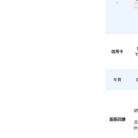
-
信用卡
T
年費
網
簽賬回贈
其
外