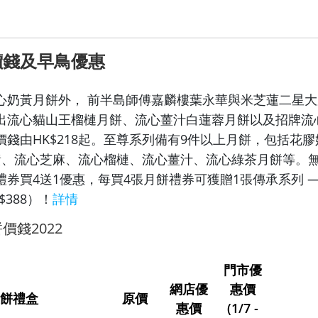
價錢及早鳥優惠
心奶黃月餅外， 前半島師傅嘉麟樓葉永華與米芝蓮二星
出流心貓山王榴槤月餅、流心薑汁白蓮蓉月餅以及招牌流
價錢由HK$218起。至尊系列備有9件以上月餅，包括花
奶黃、流心芝麻、流心榴槤、流心薑汁、流心綠茶月餅等。
禮券買4送1優惠，每買4張月餅禮券可獲贈1張傳承系列 —
$388）！
詳情
價錢2022
門市優
網店優
惠價
餅禮盒
原價
惠價
(1/7 -