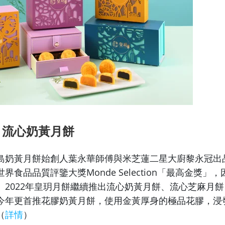
：流心奶黃月餅
島奶黃月餅始創人葉永華師傅與米芝蓮二星大廚黎永冠出品
界食品品質評鑒大獎Monde Selection「最高金獎」
。2022年皇玥月餅繼續推出流心奶黃月餅、流心芝麻月
今年更首推花膠奶黃月餅，使用金黃厚身的極品花膠，浸
（
詳情
）