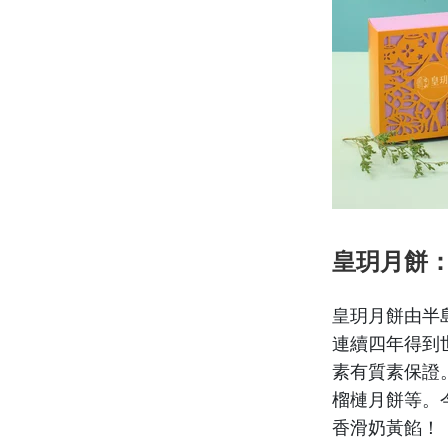
皇玥月餅
皇玥月餅由半
連續四年得到世
素有質素保證
榴槤月餅等。
香滑奶黃餡！