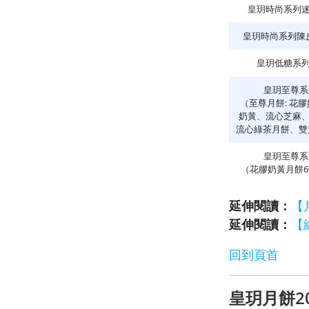
皇玥時尚系列迷
皇玥時尚系列陳
皇玥低糖系列
皇玥至尊系
（至尊月餅: 花膠
奶黃、流心芝麻、
流心綠茶月餅、雙
皇玥至尊系
（花膠奶黃月餅6
延伸閱讀：
【
延伸閱讀：
【
回到頁首
皇玥月餅2