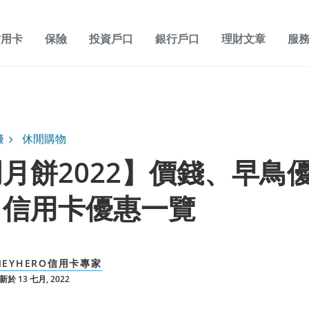
信用卡
保險
投資戶口
銀行戶口
理財文章
服
賺
休閒購物
月餅2022】價錢、早鳥
、信用卡優惠一覽
NEYHERO信用卡專家
於 13 七月, 2022