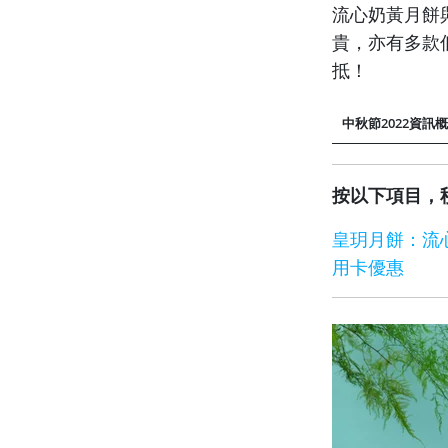
流心奶黃月餅
貴，亦有多款
抵！
中秋節2022資訊
按以下項目，
皇玥月餅：流
用卡優惠