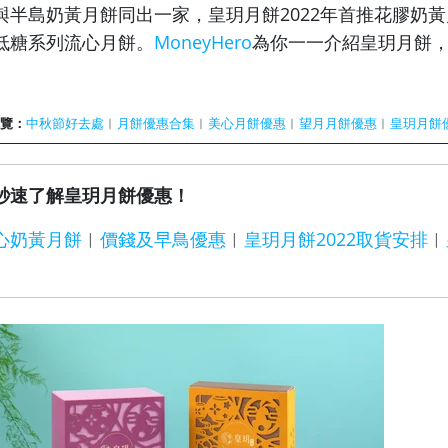
與半島奶黃月餅同出一家，皇玥月餅2022年首推花膠奶
低糖系列流心月餅。
MoneyHero
為你一一介紹皇玥月餅
概覽：
中秋節好去處
︱
月餅優惠合集
︱
美心月餅優惠
︱
望月月餅優惠
︱
皇玥月餅
秒速了解皇玥月餅優惠！
心奶黃月餅
︱
價錢及早鳥優惠
︱
皇玥月餅2022取貨安排
︱