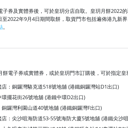
電子券及實體券後，可於皇玥分店自取。皇玥月餅2022
18日至2022年9月4日期間取餅，取貨門市包括遍佈港九新
點
。
月餅電子券或實體券，或於皇玥門市訂購後，可於指定皇
店：銅鑼灣駱克道518號地舖 (港鐵銅鑼灣站D1出口)
環擺花街26號地舖 (港鐵中環D2出口)
銅鑼灣利園山道40號地舖 (港鐵銅鑼灣F出口)
店：尖沙咀海防道53-55號海防大廈5號地舖 (港鐵尖沙咀