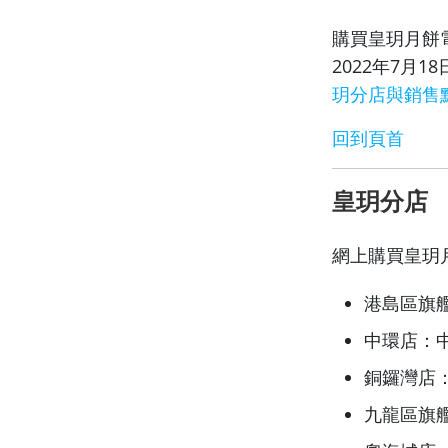
購買皇玥月餅
2022年7月
玥分店與銷售
回到頁首
皇玥分店
網上購買皇玥
港島區旗艦
中環店：中
銅鑼灣店：
九龍區旗艦