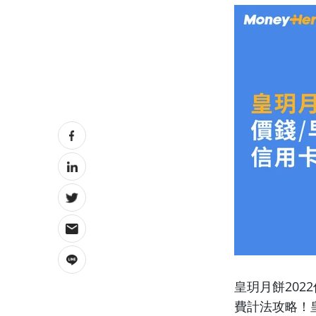
皇玥月餅20
費計法攻略！