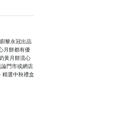
大廚黎永冠出品
心月餅都有優
膠奶黃月餅流心
無論門市或網店
 精選中秋禮盒