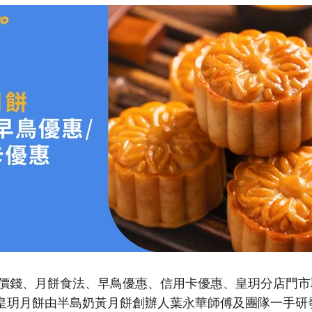
22價錢、月餅食法、早鳥優惠、信用卡優惠、皇玥分店門
皇玥月餅由半島奶黃月餅創辦人葉永華師傅及團隊一手研