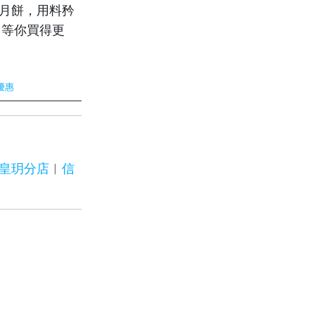
黃月餅，用料矜
，等你買得更
優惠
皇玥分店
︱
信