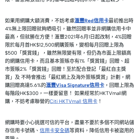
如果用網購大額消費，不妨考慮
滙豐Red信用卡
最初推出時
4%無上限回贈就夠晒吸引，雖然回贈率並非網購信用卡中
最高，但就勝在方便！滙豐2021年6月1日起改制，4%回贈
限於每月首HK$12,500網購簽賬，變相每月回贈上限為
$500「獎賞錢」，雖然無限變有限，但仍為市面上限額高
的網購信用卡，而且基本簽賬亦有1%「獎賞錢」回贈、超
市簽賬2%「獎賞錢」回贈！至於配合登記「最紅自主獎
賞」及 不時會推出「最紅網上及海外簽賬獎賞」計劃，網
購回贈高達5.6%的
滙豐Visa Signature信用卡
，回贈上限為
每階段HK$300，一樣要留意！ 如果經常於HKTVmall網
購，不妨考慮聯營的
Citi HKTVmall 信用卡
！
網購時要小心挑選可信的平台，盡量不要於多個不同網站儲
存信用卡號碼、
信用卡安全碼
等資料，降低信用卡被盜用的
風險。