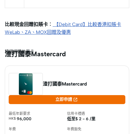
比較現金回贈扣賬卡︰
【Debit Card】比較香港扣賬卡
WeLab、ZA、MOX回贈及優惠
精選網購信用卡
渣打國泰Mastercard
渣打國泰Mastercard

立即申請
最低年薪要求
信用卡禮遇
HK$
96,000
低至$
2 - 6 /里
年費
年費豁免