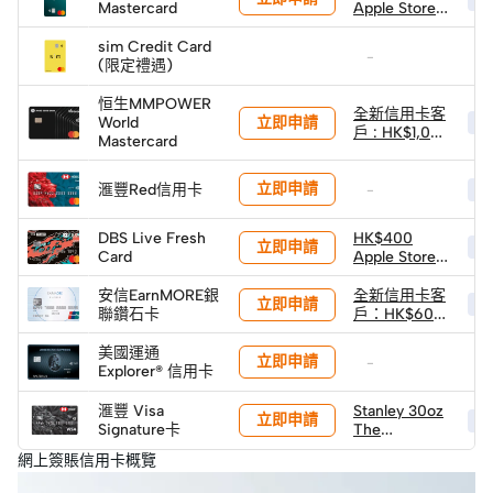
Mastercard
Apple Store
禮品卡
sim Credit Card
-
-
(限定禮遇)
恒生MMPOWER
全新信用卡客
立即申請
World
HK
戶 : HK$1,000
Mastercard
現金回贈 (經
轉數快)
立即申請
滙豐Red信用卡
-
HK
DBS Live Fresh
HK$400
立即申請
HK
Card
Apple Store
禮品卡
安信EarnMORE銀
全新信用卡客
立即申請
HK
聯鑽石卡
戶：HK$600
獨家迎新禮遇
美國運通
立即申請
-
-
Explorer® 信用卡
滙豐 Visa
Stanley 30oz
立即申請
HK
Signature卡
The
Quencher
網上簽賬信用卡概覽
H2.0
Flowstate™