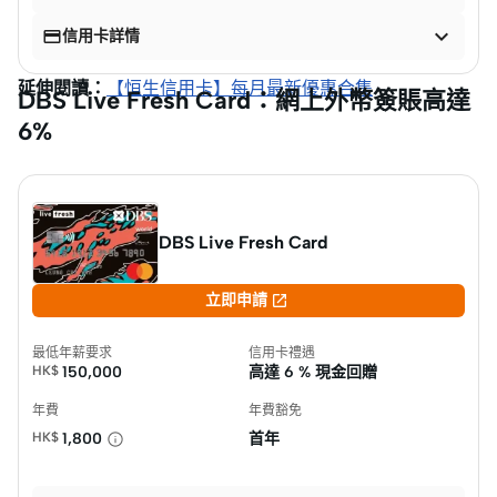


信用卡詳情
延伸閱讀：
【恒生信用卡】每月最新優惠合集
DBS Live Fresh Card：網上外幣簽賬高達
6%
DBS Live Fresh Card

立即申請
最低年薪要求
信用卡禮遇
HK$
150,000
高達
6 % 現金回贈
年費
年費豁免
HK$
1,800
首年