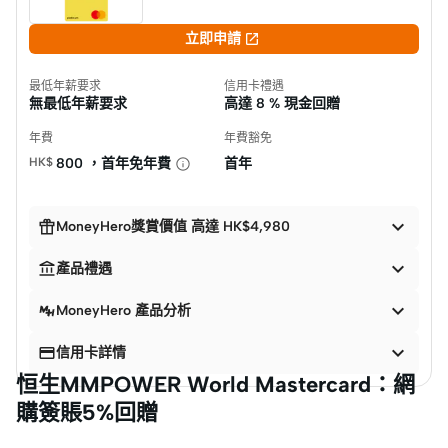

立即申請
最低年薪要求
信用卡禮遇
無最低年薪要求
高達
8 % 現金回贈
年費
年費豁免
HK$
800 ，首年免年費
首年


MoneyHero獎賞價值 高達 HK$4,980


產品禮遇

MoneyHero 產品分析


信用卡詳情
恒生MMPOWER World Mastercard：網
購簽賬5%回贈