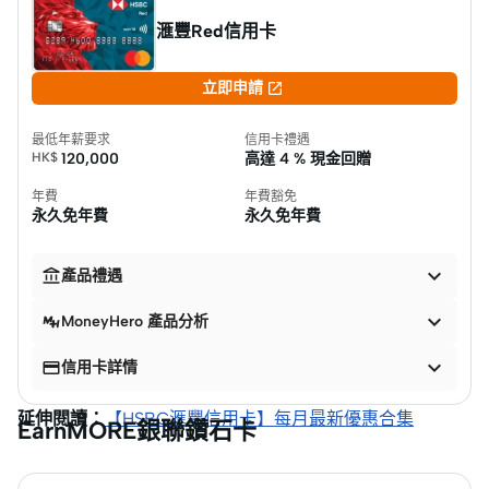
滙豐Red信用卡

立即申請
最低年薪要求
信用卡禮遇
HK$
120,000
高達
4 % 現金回贈
年費
年費豁免
永久免年費
永久免年費


產品禮遇

MoneyHero 產品分析


信用卡詳情
延伸閱讀：
【HSBC滙豐信用卡】每月最新優惠合集
EarnMORE銀聯鑽石卡