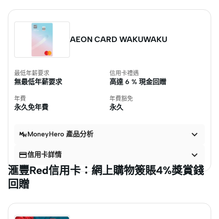
AEON CARD WAKUWAKU
最低年薪要求
信用卡禮遇
無最低年薪要求
高達
6 % 現金回贈
年費
年費豁免
永久免年費
永久

MoneyHero 產品分析


信用卡詳情
滙豐Red信用卡：網上購物簽賬4%獎賞錢
回贈