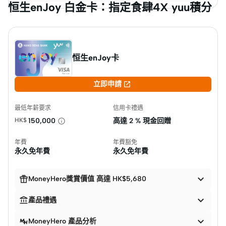
恒生enJoy 白金卡：指定食肆4X yuu積分
恒生enJoy卡

立即申請
最低年薪要求
信用卡禮遇
HK$
150,000
高達
2 % 現金回贈
年費
年費豁免
永久免年費
永久免年費


MoneyHero獎賞價值 高達 HK$5,680


產品禮遇

MoneyHero 產品分析