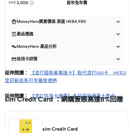
HK$
2,000
首年免年費


MoneyHero獎賞價值 高達 HK$4,980


產品禮遇

MoneyHero 產品分析


信用卡詳情
延伸閱讀：
【渣打國泰萬事達卡】取代渣打AM卡 HK$3/
里迎新送馬可孛羅會禮遇
延伸閱讀：
【渣打信用卡優惠】本月最新優惠大集合
sim Credit Card ：網購簽賬高達8%回贈
sim Credit Card