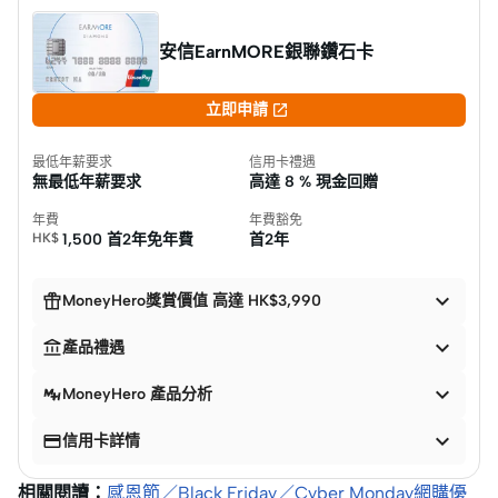
安信EarnMORE銀聯鑽石卡

立即申請
最低年薪要求
信用卡禮遇
無最低年薪要求
高達
8 % 現金回贈
年費
年費豁免
HK$
1,500 首2年免年費
首2年


MoneyHero獎賞價值 高達 HK$3,990


產品禮遇

MoneyHero 產品分析


信用卡詳情
相關閱讀：
感恩節／Black Friday／Cyber Monday網購優