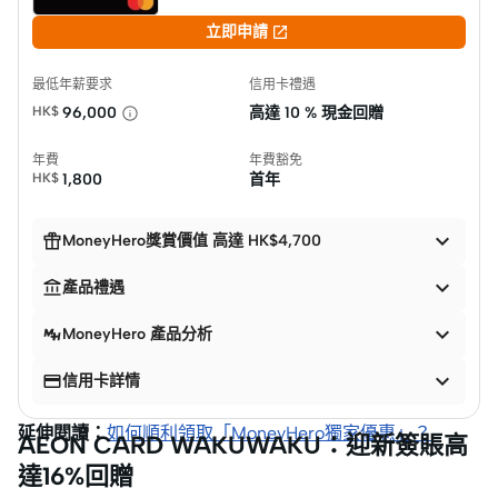

立即申請
最低年薪要求
信用卡禮遇
HK$
96,000
高達
10 % 現金回贈
年費
年費豁免
HK$
1,800
首年


MoneyHero獎賞價值 高達 HK$4,700


產品禮遇

MoneyHero 產品分析


信用卡詳情
延伸閱讀：
如何順利領取「MoneyHero獨家優惠」？
AEON CARD WAKUWAKU：迎新簽賬高
達16%回贈