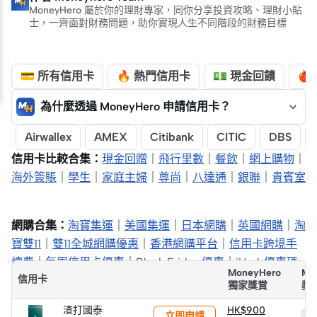
MoneyHero 屬於你的理財專家，同你分享投資攻略、理財小貼
士，一齊面對財務問題，助你實現人生不同階段的財務目標
💳 所有信用卡
🔥 熱門信用卡
💵 現金回饋
🍎
為什麼透過 MoneyHero 申請信用卡？
Airwallex
AMEX
Citibank
CITIC
DBS
信用卡比較合集：
現金回贈
｜
飛行里數
｜
餐飲
｜
網上購物
｜
海外簽賬
｜
學生
｜
家庭主婦
｜
尊尚
｜
八達通
｜
銀聯
｜
貴賓室
網購合集：
淘寶集運
｜
美國集運
｜
日本網購
｜
英國網購
｜
淘
寶雙11
｜
雙11全城網購優惠
｜
香港網購平台
｜
信用卡跨境手
續費
｜
每周信用卡優惠
｜
Black Friday 優惠
｜
iHerb優惠碼
MoneyHero
Mo
信用卡
獨家獎賞
獎
渣打國泰
HK$900
立即申請
HK