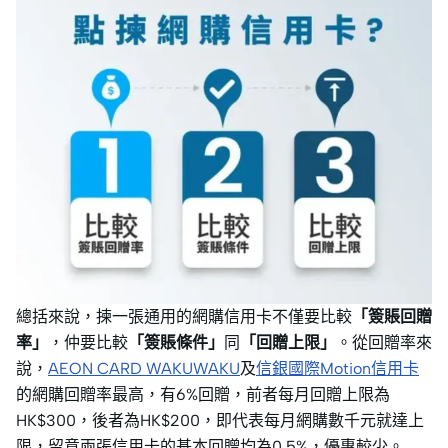
吸管杯 (價值
HK$315)
總括來說，揀一張通用的網購信用卡不僅要比較
「簽賬回贈
率」
，仲要比較
「簽賬條件」
同
「回贈上限」
。從回贈率來
說，
AEON CARD WAKUWAKU
及
信銀國際Motion信用卡
的網購回贈率最高，有6%回贈，前者每月回贈上限為
HK$300，後者為HK$200，即代表每月網購數千元就達上
限，留意兩張信用卡的基本回贈均為0.5%，優惠較少。