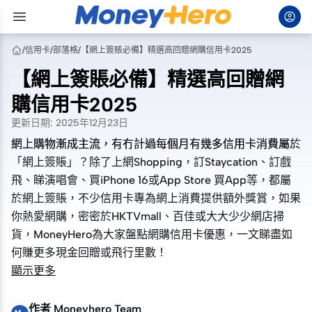
/
信用卡
/
部落格
/
【網上簽賬必備】精選高回贈網購信用卡2025
【網上簽賬必備】精選高回贈網
購信用卡2025
更新日期
:
2025年12月23日
網上購物漸成主流，有冇計過每個月有幾多信用卡消費屬於
網上購物漸成主流，有冇計過每個月有幾多信用卡消費屬於
「網上簽賬」？除了上網Shopping，訂Staycation、訂戲
「網上簽賬」？除了上網Shopping，訂Staycation、訂戲
飛、睇演唱會、買iPhone 16或App Store 買App等，都屬
飛、睇演唱會、買iPhone 16或App Store 買App等，都屬
於網上簽賬，不少信用卡專為網上消費提供額外獎賞，如果
於網上簽賬，不少信用卡專為網上消費提供額外獎賞，如果
你熱愛網購，密密於HKTVmall、百佳或大大少少網店掃
你熱愛網購，密密於HKTVmall、百佳或大大少少網店掃
貨，MoneyHero為大家盤點網購信用卡優惠，一文睇盡如
貨，MoneyHero為大家盤點網購信用卡優惠，一文睇盡如
何賺更多現金回贈或飛行里數！
何賺更多現金回贈或飛行里數！
顯示更多
作者
Moneyhero Team