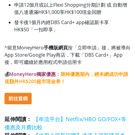
申請12個月或以上
Flexi Shopping分期計劃 或 自動增
值八達通滿HK$1,000享HK$100現金回贈
發卡後1個月内經DBS Card+ app確認新卡享
HK$50「一扣即享」
^留意MoneyHero
手機版網頁
按「立即申請」後，將被導向
App Store/Google Play商店，下載「DBS Card+」App
後，即可繼續於應用程式申請信用卡
💰
MoneyHero獨家優惠：
限時優惠期內，經本網成功申請
送額外HK$200超市現金券！
延伸閱讀：
【串流平台】Netflix/HBO GO/FOX+等
優惠及月費比較