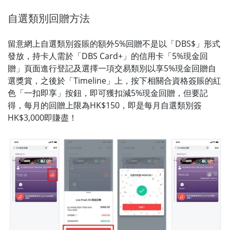
自選類別回贈方法
留意網上自選類別簽賬的額外5%回贈不是以「DBS$」形式
發放，持卡人需於「DBS Card+」的信用卡「5%現金回
贈」頁面進行登記及選擇一項交易類別以享5%現金回贈自
選獎賞，之後於「Timeline」上，按下相關合資格簽賬的紅
色「一扣即享」按鈕，即可獲扣減5%現金回贈，但要記
得，每月的回贈上限為HK$150，即是每月自選類別簽
HK$3,000即賺盡！