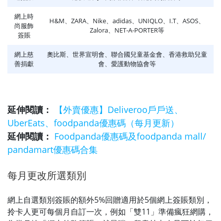
網上時
H&M、ZARA、Nike、adidas、UNIQLO、I.T、ASOS、
尚服飾
Zalora、NET-A-PORTER等
簽賬
網上慈
奧比斯、世界宣明會、聯合國兒童基金會、香港救助兒童
善捐獻
會、愛護動物協會等
延伸閱讀：
【外賣優惠】Deliveroo戶戶送、
UberEats、foodpanda優惠碼（每月更新）
延伸閱讀：
Foodpanda優惠碼及foodpanda mall/
pandamart優惠碼合集
每月更改所選類別
網上自選類別簽賬的額外5%回贈適用於5個網上簽賬類別，
拎卡人更可每個月自訂一次，例如「雙11」準備瘋狂網購，