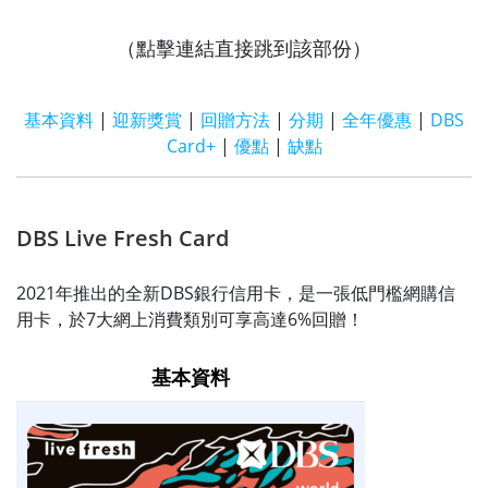
（點擊連結直接跳到該部份）
基本資料
|
迎新獎賞
|
回贈方法
|
分期
|
全年優惠
|
DBS
Card+
|
優點
|
缺點
DBS Live Fresh Card
2021年推出的全新DBS銀行信用卡，是一張低門檻網購信
用卡，於7大網上消費類別可享高達6%回贈！
基本資料