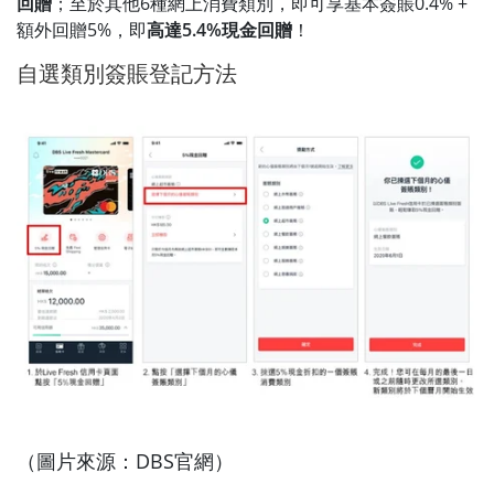
回贈
；至於其他6種網上消費類別，即可享基本簽賬0.4% +
額外回贈5%，即
高達5.4%現金回贈
！
自選類別簽賬登記方法
（圖片來源：DBS官網）