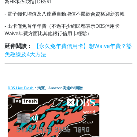
為HK$250才計DBS$1
- 電子錢包增值及八達通自動增值不屬於合資格迎新簽帳
- 出卡僅免首年年費（不過不少網民都表示DBS信用卡
Waive年費方面比其他銀行信用卡輕鬆）
延伸閱讀：
【永久免年費信用卡】想Waive年費？豁
免熱線及4大方法
DBS Live Fresh
：淘寶、Amazon高達6%回贈