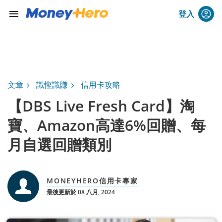
menu
登入
文章
識慳識賺
信用卡攻略
【DBS Live Fresh Card】淘
寶、Amazon高達6%回贈、每
月自選回贈類別
MONEYHERO信用卡專家
最後更新於 08 八月, 2024