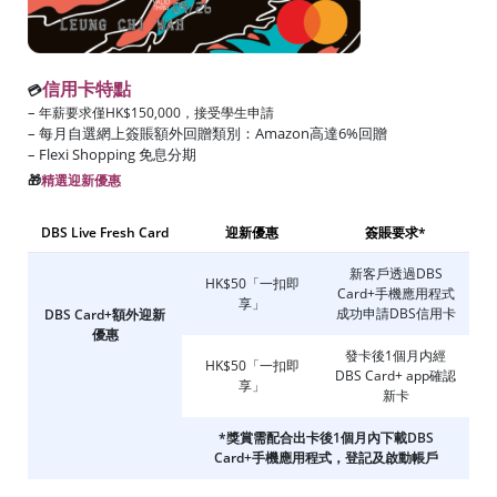
信用卡特點
💳
–
年薪要求僅HK$150,000，接受學生申請
– 每月自選網上簽賬額外回贈類別：Amazon高達6%回贈
– Flexi Shopping 免息分期
🎁
精選迎新優惠
DBS Live Fresh Card
迎新優惠
簽賬要求*
新客戶透過DBS
HK$50「一扣即
Card+手機應用程式
享」
成功申請DBS信用卡
DBS Card+額外迎新
優惠
發卡後1個月内經
HK$50「一扣即
DBS Card+ app確認
享」
新卡
*獎賞需配合出卡後1個月內下載DBS
Card+手機應用程式，登記及啟動帳戶