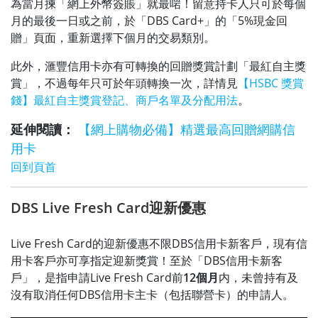
為當月揀「網上外幣簽賬」就最啱！留意持卡人只可於每個
月的最後一日或之前，於「DBS Card+」的「5%現金回
贈」頁面，重新選擇下個月的交易類別。
此外，滙豐信用卡亦有可轉換的回贈獎賞計劃「最紅自主獎
賞」，不過每年只可於年頭轉換一次，詳情見
【HSBC 獎賞
錢】最紅自主獎賞登記、商戶名單及分配用法
。
延伸閱讀：
【網上購物必備】精選最高回贈網購信
用卡
回到頁首
DBS Live Fresh Card迎新優惠
Live Fresh Card的迎新優惠不限DBS信用卡新客戶，現有信
用卡客戶亦可享指定迎新獎賞！至於「DBS信用卡新客
戶」，是指申請Live Fresh Card前
12個月
内，未曾持有及
沒有取消任何DBS信用卡主卡（包括聯營卡）的申請人。