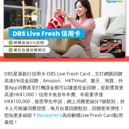
DBS星展銀行信用卡-DBS Live Fresh Card，主打網購回贈
高達6%現金回贈，Amazon、HKTVmall、樂天、淘寶、外
賣App消費甚至打機課金都可以賺盡現金回贈，迎新獎賞更
高達HK$1,000！信用卡免首年年費、年薪要求僅
HK$150,000，接受學生申請，網上消費更細分7個類別，持
卡人可根據消費習慣，每月自選回贈類別，回贈更有彈性！
想知更多細節？
MoneyHero
為你解構Live Fresh Card點用
最抵！