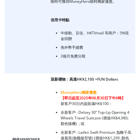
限時可獲得MoneyHero限時獨家優惠。
信用卡特點
中移動、百佳、HKTVmall 等商戶：5%現
金回贈
免外幣手續費
3個月免費分期
迎新禮物：高達HK$2,100 +FUN Dollars
MoneyHero獨家優惠
【即日起至2025年06月30日下午6時】
新客戶30日内簽賬滿HK$100：
全新客戶 : Delsey 30” Top-Lip Opening 4
Wheels Travel Suitcase (價值HK$4,980;
顏色隨機)
; 或
全新客戶 : Laifen Swift Premium 負離子高
速風筒(旗艦級型號) (價值HK$1,299 ;顏色
恒生MMPOWER