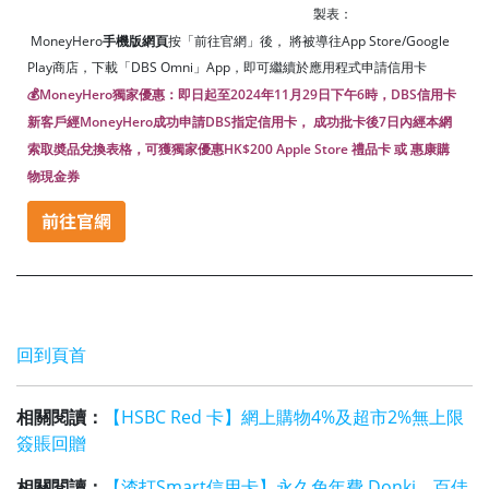
MoneyHero
手機版網頁
按「前往官網」後， 將被導往App Store/Google
Play商店，下載「DBS Omni」App，即可繼續於應用程式申請信用卡
💰MoneyHero獨家優惠：
即日起至2024年11月29日下午6時，DBS信用卡
新客戶經MoneyHero成功申請DBS指定信用卡， 成功批卡後7日內經本網
索取奬品兌換表格，可獲獨家優惠HK$200 Apple Store 禮品卡 或 惠康購
物現金券
回到頁首
相關閱讀：
【HSBC Red 卡】網上購物4%及超市2%無上限
簽賬回贈
相關閱讀：
【渣打Smart信用卡】永久免年費 Donki、百佳