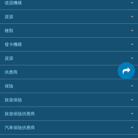
私人貸款比較
借貸機構
稅季/稅務貸款
BEA 東亞銀行
資源
網上貸款
BOC 中國銀行
結餘轉戶(清卡數貸款)
如何申請個人貸款
種類
Cashing Pro 優尚信貸
銀行貸款
如何管理個人貸款
CCB(Asia) 中國建設銀行 (亞洲)
網購優惠
發卡機構
財務公司貸款
個人貸款有用資訊
Citibank 花旗銀行
精選外幣網購信用卡
免入息貸款
清卡數貸款教學
Citibank花旗銀行
資源
CNCBI 信銀國際
尊尚信用卡
免TU貸款
循環貸款教學
AE美國運通
CreFIT 維信
公司信用卡
Black Friday優惠
供應商
急借錢
個人化貸款產品推介 🔥全新
DBS星展銀行
DBS 星展銀行
電子錢包信用卡
淘寶付款方式
業主貸款
債務重組一覽
HSBC滙豐銀行
八達通自動增值信用卡
保險
DSB 大新銀行
日本遊信用卡攻略
一田購物優惠日
汽車貸款
供樓利息扣稅
Mox
Fubon 富邦銀行
韓國遊信用卡攻略
SOGO感謝祭
旅遊保險
緊急貸款比較
旅遊保險
最佳貸款app
信銀國際
HK Finance 香港信貸
台灣遊信用卡攻略
HKTVmall優惠碼
汽車保險
最佳小額貸款比較
大新銀行
日本旅遊保險及資訊
HSBC 滙豐銀行貸款
旅遊保險供應商
機場貴賓室信用卡
交稅優惠
家居保險
易批必批貸款
恒生銀行
泰國旅遊保險及資訊
K Cash 貸款
Visa信用卡
酒店優惠碼
家傭保險
AXA 安盛
24小時貸款
汽車保險供應商
Standard Chartered渣打銀行
台灣旅遊保險及資訊
Mox 銀行
萬事達卡
機票優惠碼
寵物保險
AIG 美亞
最佳循環貸款
安信EarnMORE