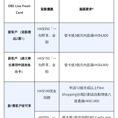
DBS Live Fresh
迎新優惠
簽賬要求*
Card
HK$350「一
新客戶 （迎新禮
扣即享」金
發卡後3個月內簽滿HK$4,800
品2選1）
額
HK$150「一
新客戶 （經大專
扣即享」金
發卡後3個月內簽滿HK$4,800
生專用申請表格
額
出卡）
申請12個月或以上Flexi
HK$100現金
Shopping分期計劃或自動增值八
回贈
達通滿HK$1,000
新/舊客戶皆可享
HK$50「一
發卡後1個月内經DBS Card+ app