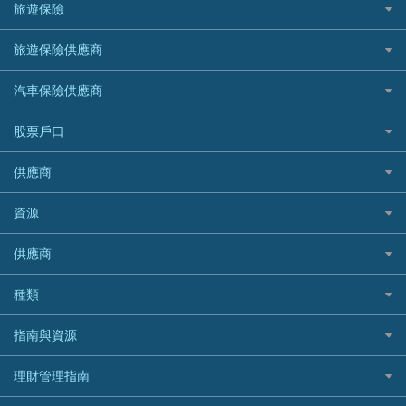
SOGO感謝祭
旅遊保險
緊急貸款比較
旅遊保險
最佳貸款app
信銀國際
HK Finance 香港信貸
台灣遊信用卡攻略
HKTVmall優惠碼
汽車保險
最佳小額貸款比較
大新銀行
日本旅遊保險及資訊
HSBC 滙豐銀行貸款
旅遊保險供應商
機場貴賓室信用卡
交稅優惠
家居保險
易批必批貸款
恒生銀行
泰國旅遊保險及資訊
K Cash 貸款
Visa信用卡
酒店優惠碼
家傭保險
AXA 安盛
24小時貸款
汽車保險供應商
Standard Chartered渣打銀行
台灣旅遊保險及資訊
Mox 銀行
萬事達卡
機票優惠碼
寵物保險
AIG 美亞
最佳循環貸款
安信EarnMORE
韓國旅遊保險及資訊
大新汽車保險
National Resources 中潤物業按揭
銀聯信用卡
股票戶口
定期人壽保險
Allianz 安聯
AEON
歐洲旅遊保險及資訊
中銀汽車保險
OCBC 華僑銀行
高獎賞信用卡推薦
危疾保險
Allied World 世聯
富途證券
東亞銀行
供應商
越南旅遊保險及資訊
Allianz安聯汽車保險
PrimeCredit 安信信貸
酒店信用卡
年金資訊
Avo
IB盈透證券
SIM
澳洲旅遊保險及資訊
bolttech保障汽車保險
Promise 邦民日本財務
富途牛牛好唔好？
資源
樓宇火險
中國銀行
老虎證券
Airwallex信用卡
長者嘆世界
Zurich蘇黎世汽車保險
Rabbit Credit月兔信貸
Webull微牛證券好唔好？
Bolttech 保特
uSMART 盈立證券
股票戶口開戶
供應商
家庭親子遊
QBE昆士蘭汽車保險
Standard Chartered 渣打銀行
Longbridge長橋證券好唔好？
Blue Cross 藍十字
華盛証券
證券行邊間好？
全年周圍飛
平安汽車保險
UA 亞洲聯合財務
老虎證券好唔好？
銀行戶口比較
種類
中國平安
長橋證券
港股5隻高息ETF精選
手機邊份好
WeLab Bank
華盛証券好唔好？
尊尚銀行戶口
大新銀行
WeBull微牛證券
什麼是ETF？
定期存款
自駕遊比較
指南與資源
WeLend 貸款
漲樂全球通好唔好？
Citi Plus
Generali 忠意
漲樂全球通｜華泰國際
香港30大高息股排行
港元定存
相機有得保
X Wallet 貸款
IB盈透證券好唔好？
中信銀行inMotion
理財資訊
HSBC滙豐銀行
理財管理指南
OSL
黃金ETF懶人包
人民幣定存
專為孕婦設計的最佳旅遊保險
ZA Bank
盈立證券 uSMART 好唔好？
Airwallex銀行
識慳識賺
MSIG 三井住友
StashAway