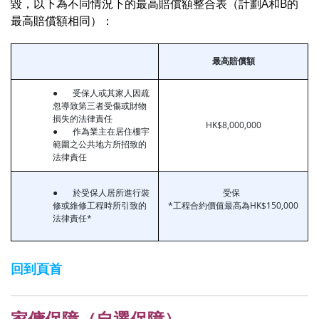
毀，以下為不同情況下的最高賠償額整合表（計劃A和B的
最高賠償額相同）：
最高賠償額
● 受保人或其家人因疏
忽導致第三者受傷或財物
損失的法律責任
HK$8,000,000
● 作為業主在居住樓宇
範圍之公共地方所招致的
法律責任
● 於受保人居所進行裝
受保
修或維修工程時所引致的
*工程合約價值最高為HK$150,000
法律責任*
回到頁首
家傭保障（自選保障）