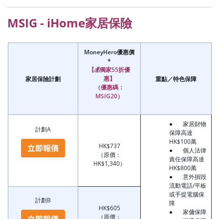
MSIG - iHome家居保險
MoneyHero
優惠價
*
【
💰
獨家
55
折優
惠】
家居保險計劃
重點／特色保障
（優惠碼：
MSIG20
）
● 家居財物
計劃A
保障高達
HK$100萬
HK$737
● 個人法律
（原價：
責任保障高達
HK$1,340）
HK$800萬
● 意外損毀
流動電話/平板
或手提電腦保
計劃B
障
HK$605
● 家傭保障
（原價：