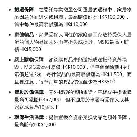
搬遷保障
：在委託專業搬屋公司遷居的過程中，家居物
品因意外而遺失或損壞，最高賠償額為
HK$100,000
，
當中每件最高賠償額為
HK$10,000
家傭物品
：如果受保人同住的家庭傭工存放於受保人居
所的個人物品因意外而有損失或損毀，
MSIG
最高可賠
償
HK$5,000
網上購物保障
：如網購貨品未能送抵或送抵時意外損
毀，
MSIG
最高可賠償
HK$10,000
，但每個保險期不能
索償超過
2
次，每件貨品的最高賠償額為
HK$1,500
。而
且要注意，每筆訂單的貨品價值至少為
HK$500
流動設備保障
：意外損毀的流動電話／平板或手提電腦
最高可獲賠
HK$2,000
，但不適用於事發時受保人或其
家庭成員為
18
歲以下
環保生活保障
：
提供置換合資格受損物品之額外保障，
最高賠償
HK$1,000