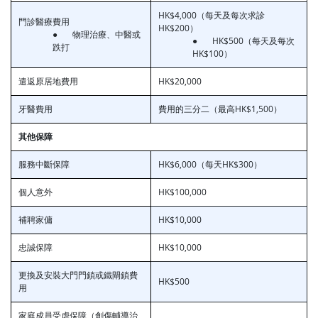
HK$4,000（每天及每次求診
門診醫療費用
HK$200）
● 物理治療、中醫或
● HK$500（每天及每次
跌打
HK$100）
遣返原居地費用
HK$20,000
牙醫費用
費用的三分二（最高HK$1,500）
其他保障
服務中斷保障
HK$6,000（每天HK$300）
個人意外
HK$100,000
補聘家傭
HK$10,000
忠誠保障
HK$10,000
更換及安裝大門門鎖或鐵閘鎖費
HK$500
用
家庭成員受虐保障（創傷輔導治