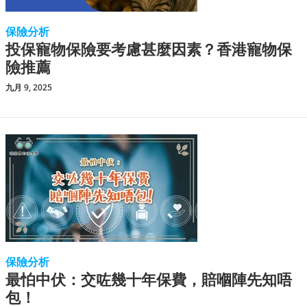
保險分析
投保寵物保險要考慮甚麼因素？香港寵物保
險推薦
九月 9, 2025
保險分析
最怕中伏：交咗幾十年保費，賠嗰陣先知唔
包！