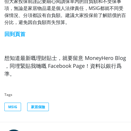
但大家投保前謹記要細心閱讀保單內的自負額和不受保事
項，無論是家居物品還是個人法律責任，MSIG都就不同受
保情況、分項都設有自負額。建議大家投保前了解賠償的百
分比，避免因自負額而失預算。
回到頁首
想知道最新嘅理財貼士，就要留意 MoneyHero Blog
，同埋緊貼我哋嘅 Facebook Page！資料以銀行爲
準。
Tags
MSIG
家居保險