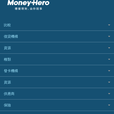
比較
私人貸款比較
借貸機構
稅季/稅務貸款
BEA 東亞銀行
資源
網上貸款
BOC 中國銀行
結餘轉戶(清卡數貸款)
如何申請個人貸款
種類
Cashing Pro 優尚信貸
銀行貸款
如何管理個人貸款
CCB(Asia) 中國建設銀行 (亞洲)
網購優惠
發卡機構
財務公司貸款
個人貸款有用資訊
Citibank 花旗銀行
精選外幣網購信用卡
免入息貸款
清卡數貸款教學
Citibank花旗銀行
資源
CNCBI 信銀國際
尊尚信用卡
免TU貸款
循環貸款教學
AE美國運通
CreFIT 維信
公司信用卡
Black Friday優惠
供應商
急借錢
個人化貸款產品推介 🔥全新
DBS星展銀行
DBS 星展銀行
電子錢包信用卡
淘寶付款方式
業主貸款
債務重組一覽
HSBC滙豐銀行
八達通自動增值信用卡
保險
DSB 大新銀行
日本遊信用卡攻略
一田購物優惠日
汽車貸款
供樓利息扣稅
Mox
Fubon 富邦銀行
韓國遊信用卡攻略