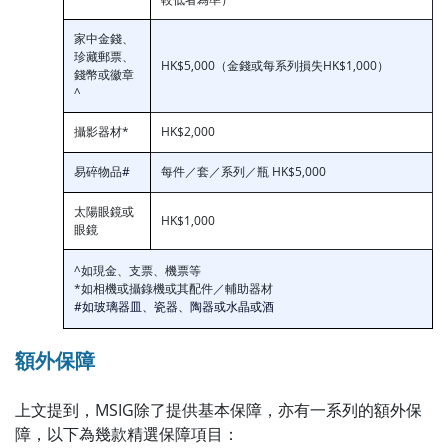
家中金錢、
珍藏郵票、
HK$5,000（金錢或每系列損失HK$1,000）
錢幣或徽章
^
攝影器材*
HK$2,000
易碎物品
#
每件／套／系列／瓶 HK$5,000
太陽眼鏡或
HK$1,000
眼鏡
^如現金、支票、機票等
*如相機或攝錄機或其配件／輔助器材
#
如玻璃器皿、瓷器、陶器或水晶或酒
額外保障
上文提到，MSIG除了提供基本保障，亦有一系列的額外保
障，以下為幾款精選保障項目：