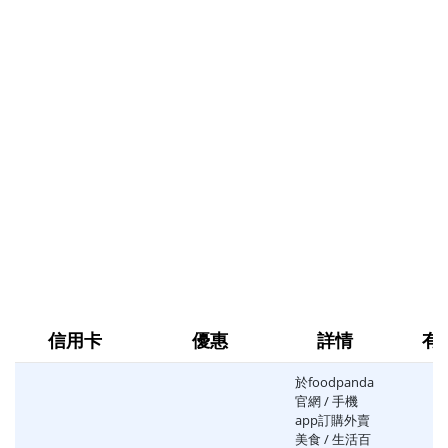
信用卡
優惠
詳情
有
於foodpanda
官網 / 手機
app訂購外賣
美食 / 生活百