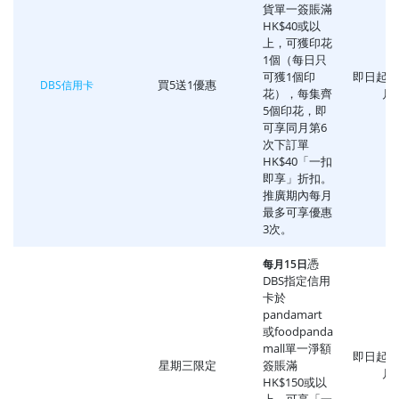
貨單一簽賬滿
HK$40或以
上，可獲印花
1個（每日只
可獲1個印
即日起至2
買5送1優惠
DBS信用卡
花），每集齊
月
5個印花，即
可享同月第6
次下訂單
HK$40「一扣
即享」折扣。
推廣期內每月
最多可享優惠
3次。
憑
每月15日
DBS指定信用
卡於
pandamart
或foodpanda
mall單一淨額
即日起至2
星期三限定
簽賬滿
月
HK$150或以
上，可享「一