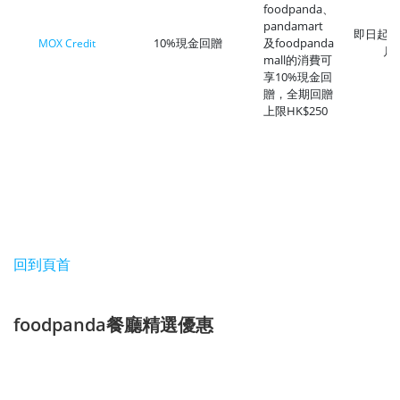
foodpanda、
pandamart
即日起至2
10%現金回贈
及foodpanda
MOX Credit
月
mall的消費可
享10%現金回
贈，全期回贈
上限HK$250
回到頁首
foodpanda餐廳精選優惠