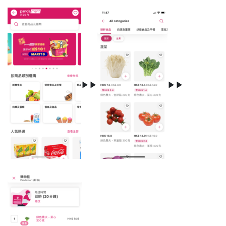
▶▶
▶▶