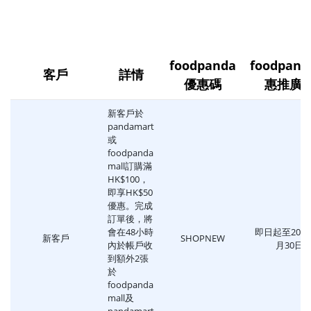
foodpanda
foodpan
客戶
詳情
優惠碼
惠推廣
新客戶於
pandamart
或
foodpanda
mall訂購滿
HK$100，
即享HK$50
優惠。完成
訂單後，將
會在48小時
即日起至2021
新客戶
SHOPNEW
內於帳戶收
月30日
到額外2張
於
foodpanda
mall及
pandamart