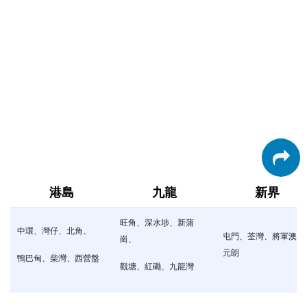
港島
九龍
新界
旺角、深水埗、新蒲
中環、灣仔、北角、
屯門、荃灣、將軍澳、
崗、
元朗
鴨巴甸、柴灣、西營盤
觀塘、紅磡、九龍灣