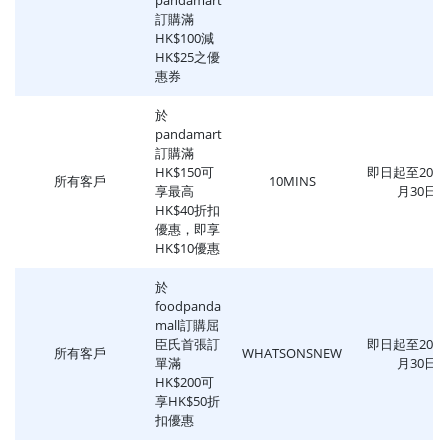
訂購滿
HK$100減
HK$25之優
惠券
於
pandamart
訂購滿
HK$150可
即日起至2021
所有客戶
10MINS
享最高
月30日
HK$40折扣
優惠，即享
HK$10優惠
於
foodpanda
mall訂購屈
臣氏首張訂
即日起至2021
所有客戶
WHATSONSNEW
單滿
月30日
HK$200可
享HK$50折
扣優惠