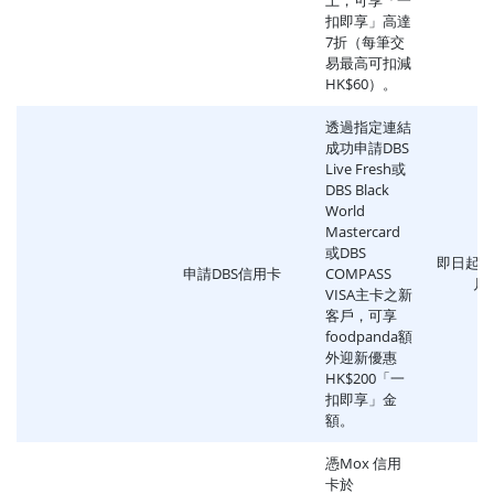
扣即享」高達
7折（每筆交
易最高可扣減
HK$60）。
透過指定連結
成功申請DBS
Live Fresh或
DBS Black
World
Mastercard
或DBS
即日起至2
申請DBS信用卡
COMPASS
月
VISA主卡之新
客戶，可享
foodpanda額
外迎新優惠
HK$200「一
扣即享」金
額。
憑Mox 信用
卡於