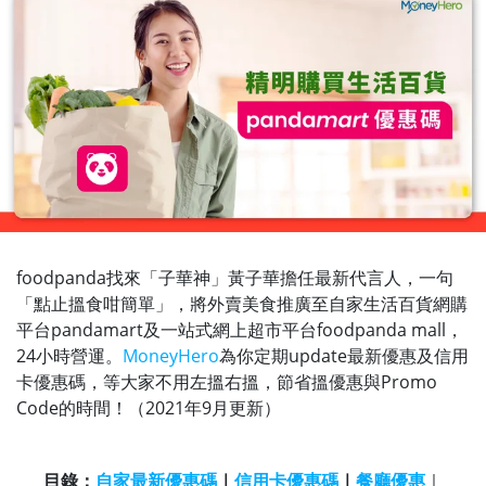
foodpanda找來「子華神」黃子華擔任最新代言人，一句
「點止搵食咁簡單」，將外賣美食推廣至自家生活百貨網購
平台pandamart及一站式網上超市平台foodpanda mall，
24小時營運。
MoneyHero
為你定期update最新優惠及信用
卡優惠碼，等大家不用左搵右搵，節省搵優惠與Promo
Code的時間！（2021年9月更新）
目錄：
自家最新優惠碼
｜
信用卡優惠碼
｜
餐廳優惠
｜