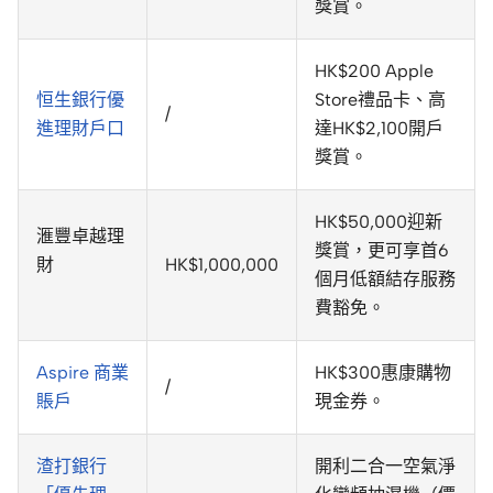
獎賞。
HK$200 Apple
恒生銀行優
Store禮品卡、高
/
進理財戶口
達HK$2,100開戶
獎賞。
HK$50,000迎新
滙豐卓越理
獎賞，更可享首6
財
HK$1,000,000
個月低額結存服務
費豁免。
Aspire 商業
HK$300惠康購物
/
賬戶
現金券。
渣打銀行
開利二合一空氣淨