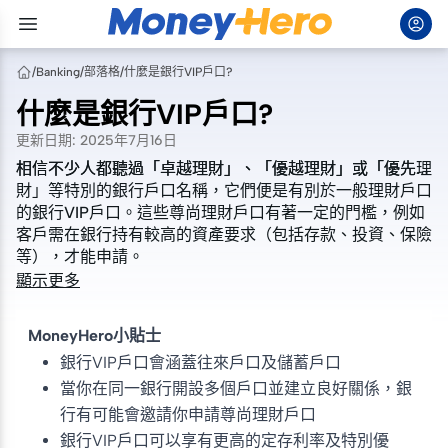
/
Banking
/
部落格
/
什麼是銀行VIP戶口?
什麼是銀行VIP戶口?
更新日期
:
2025年7月16日
相信不少人都聽過「卓越理財」、「優越理財」或「優先理
相信不少人都聽過「卓越理財」、「優越理財」或「優先理
財」等特別的銀行戶口名稱，它們便是有別於一般理財戶口
財」等特別的銀行戶口名稱，它們便是有別於一般理財戶口
的銀行VIP戶口。這些尊尚理財戶口有著一定的門檻，例如
的銀行VIP戶口。這些尊尚理財戶口有著一定的門檻，例如
客戶需在銀行持有較高的資產要求（包括存款、投資、保險
客戶需在銀行持有較高的資產要求（包括存款、投資、保險
等），才能申請。
等），才能申請。
顯示更多
MoneyHero小貼士
銀行VIP戶口會涵蓋往來戶口及儲蓄戶口
當你在同一銀行開設多個戶口並建立良好關係，銀
行有可能會邀請你申請尊尚理財戶口
銀行VIP戶口可以享有更高的定存利率及特別優