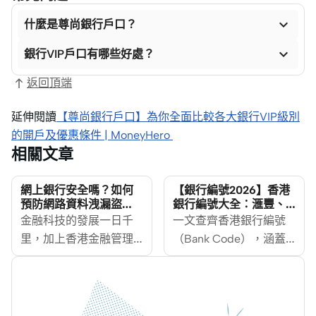

什麼是尊尚銀行戶口？

銀行VIP戶口有哪些好處？
返回頂端
延伸閱讀
【尊尚銀行戶口】為你全面比較各大銀行VIP級別
的開戶及優惠條件 | MoneyHero
相關文章
網上銀行安全嗎？如何
【銀行編號2026】香港
預防網路資料洩漏盜
銀行編號大全：滙豐、
用？
恒生、中銀、渣打（附
金融科技的發展一日千
一文查齊香港銀行編號
數字銀行編號）
里，加上香港金融管理
（Bank Code），涵蓋
局亦於2018年推出開放
滙豐、恒生、中銀、渣
API框架，大力推動銀行
打及 8 間數字銀行，附
業開放API，理財平台如
多編號對照及轉賬核對
雨後春筍般湧現。同
清單。