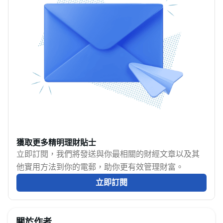
時，伴隨虛擬銀行的發
展，在網上使用銀行服
務已成大趨勢，但網上
銀行真的安全嗎？個人
資料會否被盜用或洩
漏？我們應如何保障自
己的網上銀行帳戶安
全？今次MoneyHero將
為你深入淺出地逐一解
釋和列出各個注意事
項，教你如何預防網路
獲取更多精明理財貼士
資料洩漏盜用，確保網
立即訂閱，我們將發送與你最相關的財經文章以及其
上銀行安全，讓你安心
他實用方法到你的電郵，助你更有效管理財富。
使用理財平台服務。
立即訂閱
關於作者