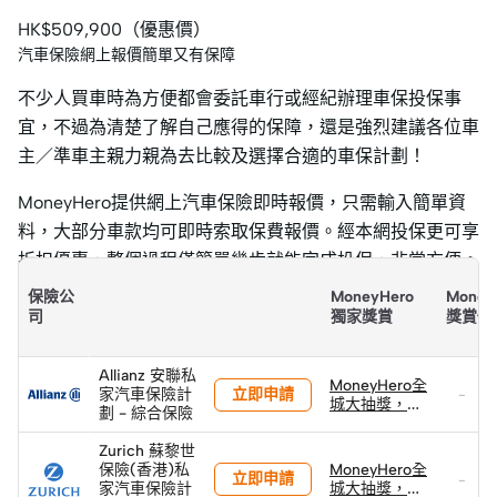
HK$509,900（優惠價）
汽車保險網上報價簡單又有保障
不少人買車時為方便都會委託車行或經紀辦理車保投保事
宜，不過為清楚了解自己應得的保障，還是強烈建議各位車
主／準車主親力親為去比較及選擇合適的車保計劃！
MoneyHero提供網上汽車保險即時報價，只需輸入簡單資
料，大部分車款均可即時索取保費報價。經本網投保更可享
折扣優惠，整個過程僅簡單幾步就能完成投保，非常方便。
保險公
MoneyHero
Money
司
獨家獎賞
獎賞價
Allianz 安聯私
MoneyHero全
立即申請
家汽車保險計
-
城大抽獎，投
劃 - 綜合保險
保贏取Lexus
LBX Active+
Zurich 蘇黎世
及 總值港元
保險(香港)私
MoneyHero全
立即申請
80萬+獎品!
-
家汽車保險計
城大抽獎，投