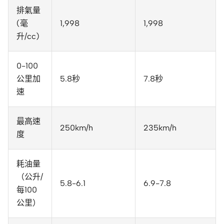
排氣量
(毫
1,998
1,998
升/cc)
0-100
公里加
5.8秒
7.8秒
速
最高速
250km/h
235km/h
度
耗油量
（公升/
5.8-6.1
6.9-7.8
每100
公里）