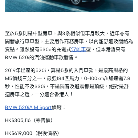
至於5系則是中型房車，與3系相似但車身較大，近年亦有
開發旅行車車型，主要用作商務房車，以內籠舒適及闊絡為
賣點。雖然設有530e的充電式
混能車
型，但本港暫只有
BMW 520i的汽油運動車款發售。
2019年出產的520i，算是5系的入門車款，是最高規格的
M5價錢三分之一，最強184匹馬力，0-100km/h加速需7.8
秒，性能不及330i，不過隔音及避震都是頂級，絕對是舒
適房車之選，十分適合香港人！
BMW 520iA M Sport
價錢：
HK$305,116（零售價）
HK$619,000（稅後價格）