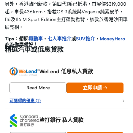
另外，香港熱門新款，第四代1系已抵港，首展價$319,000
起，車長4361mm、搭載OS 9系統與Veganza純素皮革，
116及116 M Sport Edition主打運動掀背，該款於香港沙田車
展亮相。
Tips：想睇
電動車
、
七人車推介
或
SUV推介
，
MoneyHero
亦為你準備好！
精選汽車或低息貸款
WeLend 低息私人貸款
Read More
立即申請
可獲得的優惠
(
1
)
渣打銀行 私人貸款