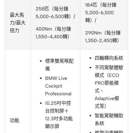
184匹（每分鐘
258匹（每分鐘
5,000-6,500
最大馬
5,000-6,500轉）/
轉）/
力/最大
400Nm（每分鐘
扭力
290Nm（每分鐘
1,550-4,400轉）
1,350-2,450轉）
四輪轉向系統
標準雙尾喉配
不同駕駛體驗
備
模式（ECO
BMW Live
PRO節能模
Cockpit
式、
Professional
Adaptive模
10.25吋中控
式等）
台控制屏＋
智能駕駛輔助
12.3吋多功能
功能
系統
顯示屏
進階泊車輔助