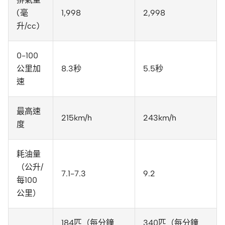
(毫
1,998
2,998
升/cc)
0-100
公里加
8.3秒
5.5秒
速
最高速
215km/h
243km/h
度
耗油量
（公升/
7.1-7.3
9.2
每100
公里）
184匹（每分鐘
340匹（每分鐘