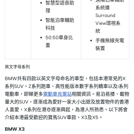
智慧型語音助
系統連
理
Surround
智能泊車輔助
View環視系
科技
統
50:50車身比
手機無線充電
重
裝置
英文字母系列
BMW共有四款以英文字母命名的車型，包括本港常見的X
系列SUV，Z系列跑車，高性能版本數字系列轎車以及i系列
電動車，即睇更多
電動車充電站
相關資訊。易泊易揸、載物
量大的SUV，逐漸成為愛好一家大小出遊及放置物件的香港
人喜愛，X系列在港亦逐漸興起，為港人所熟悉。以下將會
介紹本港最受歡迎的寶馬SUV車款，X3及X5。
BMW X3