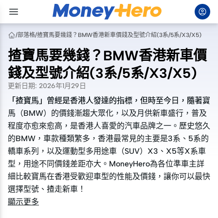
/
部落格
/
揸寶馬要幾錢？BMW香港新車價錢及型號介紹(3系/5系/X3/X5)
揸寶馬要幾錢？BMW香港新車價
錢及型號介紹(3系/5系/X3/X5)
更新日期
:
2026年1月29日
「揸寶馬」曾經是香港人發達的指標，但時至今日，隨著寶
「揸寶馬」曾經是香港人發達的指標，但時至今日，隨著寶
馬（BMW）的價錢漸趨大眾化，以及月供新車盛行，普及
馬（BMW）的價錢漸趨大眾化，以及月供新車盛行，普及
程度亦愈來愈高，是香港人喜愛的汽車品牌之一。歷史悠久
程度亦愈來愈高，是香港人喜愛的汽車品牌之一。歷史悠久
的BMW，車款種類繁多，香港最常見的主要是3系、5系的
的BMW，車款種類繁多，香港最常見的主要是3系、5系的
轎車系列，以及運動型多用途車（SUV）X3、X5等X系車
轎車系列，以及運動型多用途車（SUV）X3、X5等X系車
型，用途不同價錢差距亦大。MoneyHero為各位準車主詳
型，用途不同價錢差距亦大。MoneyHero為各位準車主詳
細比較寶馬在香港受歡迎車型的性能及價錢，讓你可以最快
細比較寶馬在香港受歡迎車型的性能及價錢，讓你可以最快
選擇型號、揸走新車！
選擇型號、揸走新車！
顯示更多