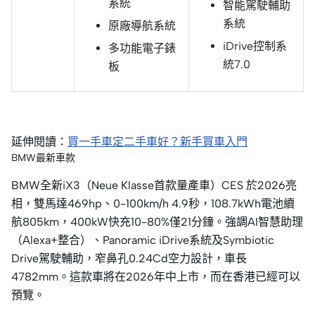
系統
智能駕駛輔助
系統
原廠導航系統
iDrive控制系
多功能電子錶
統7.0
板
延伸閱讀：
買一手車定二手車好？新手買車入門
BMW最新車款
BMW全新iX3（Neue Klasse首款量產車）CES 於2026亮
相，雙馬達469hp、0-100km/h 4.9秒，108.7kWh電池續
航805km，400kW快充10-80%僅21分鐘。強調AI智慧助理
（Alexa+整合）、Panoramic iDrive系統及Symbiotic
Drive駕駛輔助，窄鼻孔0.24Cd空力設計，車長
4782mm。這款車將在2026年中上市，而在香港已經可以
預覽。