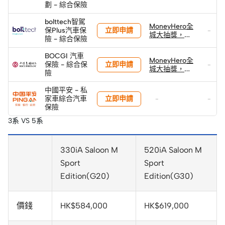
劃 - 綜合保險
保贏取Lexus
LBX Active+
bolttech智駕
及 總值港元
MoneyHero全
立即申請
保Plus汽車保
80萬+獎品!
-
城大抽獎，投
險 - 綜合保險
保贏取Lexus
LBX Active+
BOCGI 汽車
及 總值港元
MoneyHero全
立即申請
保險 - 綜合保
-
80萬+獎品!
城大抽獎，投
險
保贏取Lexus
LBX Active+
中國平安 - 私
及 總值港元
立即申請
家車綜合汽車
-
-
80萬+獎品!
保險
3系 VS 5系
330iA Saloon M
520iA Saloon M
Sport
Sport
Edition(G20)
Edition(G30)
價錢
HK$584,000
HK$619,000