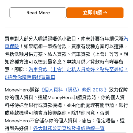
Read More
立即申請
買車對大部分人嚟講絕唔係小數目，仲未計要每年續保嘅
汽
車保險
！如果唔想一筆過付款，買家有幾種方案可以選擇，
包括低額月供方案、私人貸款、汽車貸款（上會）等等。想
知邊種方法可以慳到最多息？申請月供／貸款時有咩要留
意？即睇：
汽車貸款（上會）定私人貸款好？點先至最抵？
5招教你精明借錢買靚車
MoneyHero遵從
《個人資料（隱私）條例 2013 》
致力保障
你的個人資料。透過MoneyHero申請貸款時，你的個人資
料將傳送至銀行或貸款機構，並由他們處理有關申請。銀行
或貸款機構可能會直接聯絡你。除非你同意，否則
MoneyHero不會儲存你的個人資料。忠告：借定唔借，還
得到先好借！
各大財務公司查詢及投訴熱線一覽